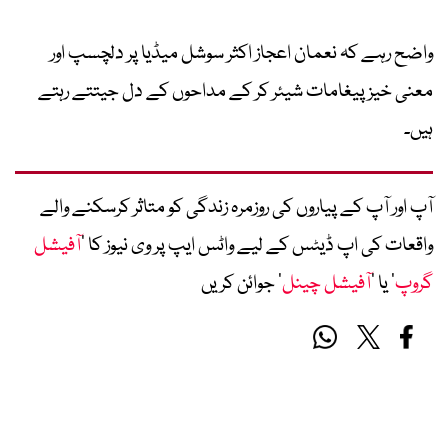
واضح رہے کہ نعمان اعجاز اکثر سوشل میڈیا پر دلچسپ اور
معنی خیز پیغامات شیئر کر کے مداحوں کے دل جیتتے رہتے
ہیں۔
آپ اور آپ کے پیاروں کی روزمرہ زندگی کو متاثر کرسکنے والے
واقعات کی اپ ڈیٹس کے لیے واٹس ایپ پر وی نیوز کا ’
آفیشل
گروپ
‘ یا ’
آفیشل چینل
‘ جوائن کریں