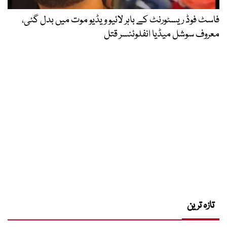
فاسٹ فوڈ ریسٹورنٹ کے باہر لائیو ویڈیو موت میں بدل گئی،
معروف سوشل میڈیا انفلوئنسر قتل
تازہ ترین