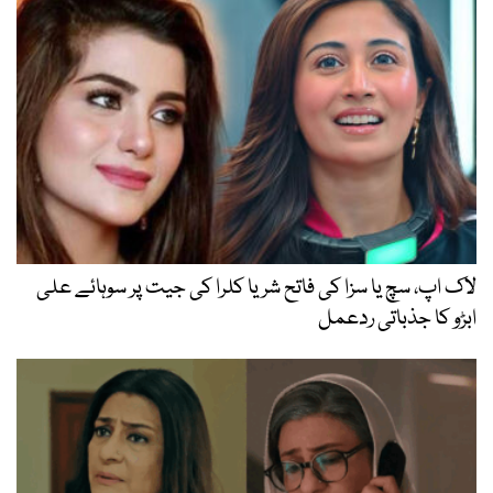
لاک اپ، سچ یا سزا کی فاتح شریا کلرا کی جیت پر سوہائے علی
ابڑو کا جذباتی ردعمل