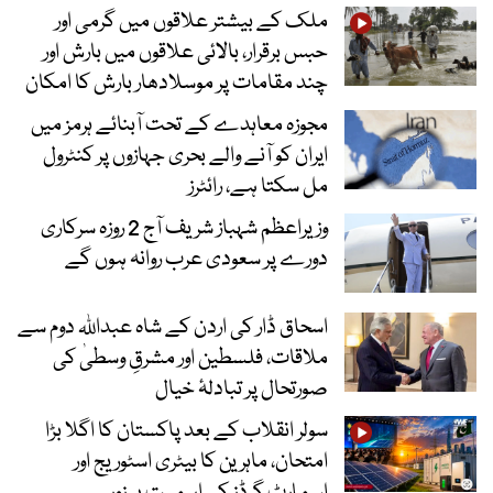
ملک کے بیشتر علاقوں میں گرمی اور
حبس برقرار، بالائی علاقوں میں بارش اور
چند مقامات پر موسلادھار بارش کا امکان
مجوزہ معاہدے کے تحت آبنائے ہرمز میں
ایران کو آنے والے بحری جہازوں پر کنٹرول
مل سکتا ہے، رائٹرز
وزیراعظم شہباز شریف آج 2 روزہ سرکاری
دورے پر سعودی عرب روانہ ہوں گے
اسحاق ڈار کی اردن کے شاہ عبداللہ دوم سے
ملاقات، فلسطین اور مشرقِ وسطیٰ کی
صورتحال پر تبادلۂ خیال
سولر انقلاب کے بعد پاکستان کا اگلا بڑا
امتحان، ماہرین کا بیٹری اسٹوریج اور
اسمارٹ گرڈز کی اہمیت پر زور