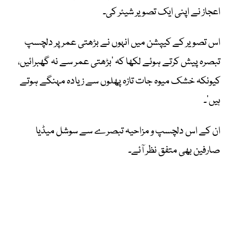
اعجاز نے اپنی ایک تصویر شیئر کی۔
اس تصویر کے کیپشن میں انہوں نے بڑھتی عمر پر دلچسپ
تبصرہ پیش کرتے ہوئے لکھا کہ ’بڑھتی عمر سے نہ گھبرائیں،
کیونکہ خشک میوہ جات تازہ پھلوں سے زیادہ مہنگے ہوتے
ہیں‘۔
ان کے اس دلچسپ و مزاحیہ تبصرے سے سوشل میڈیا
صارفین بھی متفق نظر آئے۔