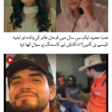
صبا حمید ایک ہی سال میں فرحان طاہر کی والدہ اور اہلیہ
کیسے بن گئیں؟ اداکاراؤں نے کاسٹنگ پر سوال اٹھا دیا