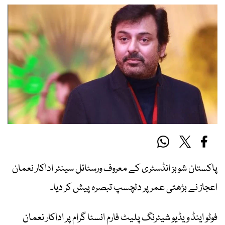
پاکستان شوبز انڈسٹری کے معروف ورسٹائل سینئر اداکار نعمان
اعجاز نے بڑھتی عمر پر دلچسپ تبصرہ پیش کر دیا۔
فوٹو اینڈ ویڈیو شیئرنگ پلیٹ فارم انسٹا گرام پر اداکار نعمان