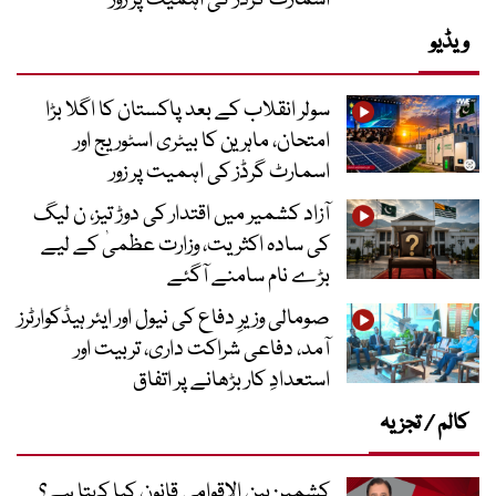
ویڈیو
سولر انقلاب کے بعد پاکستان کا اگلا بڑا
امتحان، ماہرین کا بیٹری اسٹوریج اور
اسمارٹ گرڈز کی اہمیت پر زور
آزاد کشمیر میں اقتدار کی دوڑ تیز، ن لیگ
کی سادہ اکثریت، وزارت عظمیٰ کے لیے
بڑے نام سامنے آگئے
صومالی وزیرِ دفاع کی نیول اور ایئر ہیڈکوارٹرز
آمد، دفاعی شراکت داری، تربیت اور
استعدادِ کار بڑھانے پر اتفاق
کالم / تجزیہ
کشمیر: بین الاقوامی قانون کیا کہتا ہے؟