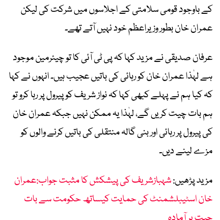
کے باوجود قومی سلامتی کے اجلاسوں میں شرکت کی لیکن
عمران خان بطور وزیراعظم خود نہیں آتے تھے۔
عرفان صدیقی نے مزید کہا کہ پی ٹی آئی کا تو چیئرمین موجود
ہے لہٰذا عمران خان کو رہائی کی باتیں عجیب ہیں۔ انہوں نے کہا
کہ کیا ہم نے پہلے کبھی کہا کہ نواز شریف کو پیرول پر رہا کرو تو
ہم بات چیت کریں گے، لہٰذا یہ ممکن نہیں جبکہ عمران خان
کی پیرول پر رہائی اور بنی گالہ منتقلی کی باتیں کرنے والوں کو
مزے لینے دیں۔
مزید پڑھیں:
شہبازشریف کی پیشکش کا مثبت جواب:عمران
خان اسٹیبلشمنٹ کی حمایت کیساتھ حکومت سے بات
چیت پر آمادہ