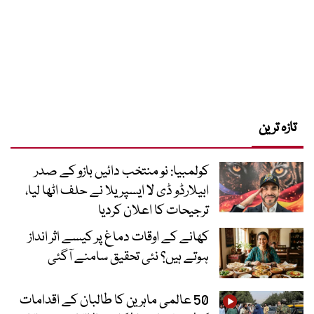
تازہ ترین
کولمبیا: نو منتخب دائیں بازو کے صدر
ابیلارڈو ڈی لا ایسپریلا نے حلف اٹھا لیا،
ترجیحات کا اعلان کردیا
کھانے کے اوقات دماغ پر کیسے اثر انداز
ہوتے ہیں؟ نئی تحقیق سامنے آگئی
50 عالمی ماہرین کا طالبان کے اقدامات