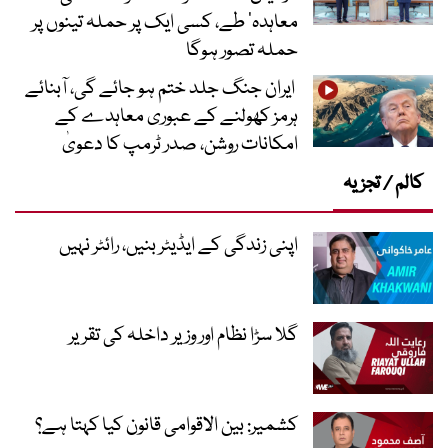
معاہدہ‘ طے، کسی ایک پر حملہ تینوں پر
حملہ تصور ہوگا
ایران جنگ جلد ختم ہو جائے گی، آبنائے
ہرمز کھولنے کے عبوری معاہدے کے
امکانات روشن، صدر ٹرمپ کا دعویٰ
کالم / تجزیہ
اپنی زندگی کے ایڈیٹر بنیں، رائٹر نہیں
گلا سڑا نظام اور وزیر داخلہ کی تقریر
کشمیر: بین الاقوامی قانون کیا کہتا ہے؟