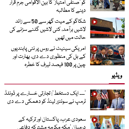
کو ’صنفی امتیاز‘ کا بین الاقوامی جرم قرار
دینے کا مطالبہ
شکاگو کے میت گھر سے 50 سے زائد
لاشیں برآمد، کئی لاشیں گلنے سڑنے کی
حالت میں تھیں
امریکی سینیٹ نے روس پر نئی پابندیوں
کے بل کی منظوری دے دی، بھارت اور
چین پر 100 فیصد ٹیرف کا خطرہ
ویڈیو
’۔۔۔ ایک دستخط‘: تجارتی خسارے پر ڈونلڈ
ٹرمپ نے سوئٹزر لینڈ کو دھمکی دے دی
سعودی عرب، پاکستان اور ترکیہ کے
درمیان ’مکہ مکرمہ مشترکہ دفاعی