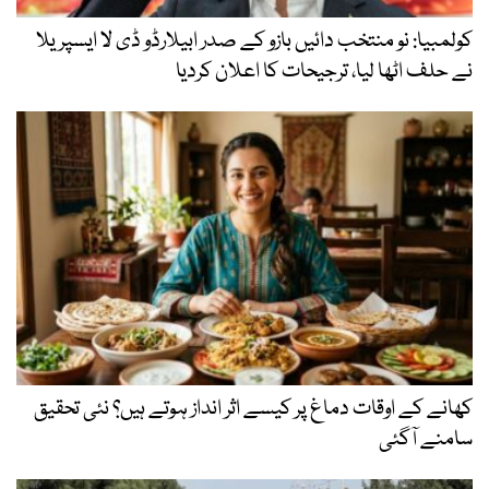
کولمبیا: نو منتخب دائیں بازو کے صدر ابیلارڈو ڈی لا ایسپریلا
نے حلف اٹھا لیا، ترجیحات کا اعلان کردیا
کھانے کے اوقات دماغ پر کیسے اثر انداز ہوتے ہیں؟ نئی تحقیق
سامنے آگئی