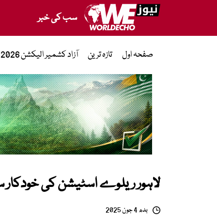
سب کی خبر
صفحہ اول
تازہ ترین
آزاد کشمیر الیکشن 2026
لاہور ریلوے اسٹیشن کی خودکار س
بدھ 4 جون 2025