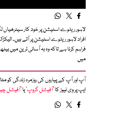
افراد لاہور ریلوے اسٹیشن پر آتے ہیں۔ الیکڑ
فراہم کرنا ہے تاکہ وہ بہ آسانی ٹرین میں ب
میں
آپ اور آپ کے پیاروں کی روزمرہ زندگی کو 
ایپ پر وی نیوز کا ’
آفیشل گروپ
‘ یا ’
آفیشل چی