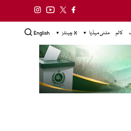
کالم
ملٹی میڈیا
X چینلز
English