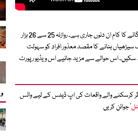
لاہور ریلوے اسٹیشن پر خود کار سیٹرھیاں لگانے کا کام ان دنوں جاری ہے۔ روازنہ 25 سے 26 ہزار
ک سیڑھیاں بنانے کا مقصد معذور افراد کو سہولت
یٹھ سکیں۔ اس حوالے سے مزید جانیے اس ویڈیو رپورٹ
وی
متاثر کرسکنے والے واقعات کی اپ ڈیٹس کے لیے واٹس
نل
‘ جوائن کریں