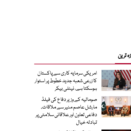
زہ ترین
امریکی سرمایہ کاری سے پاکستان
کا زرعی شعبہ جدید خطوط پر استوار
ہوسکتا ہے، نیٹلی بیکر
صومالیہ کے وزیر دفاع کی فیلڈ
مارشل عاصم منیر سے ملاقات،
دفاعی تعاون اور علاقائی سلامتی پر
تبادلہ خیال