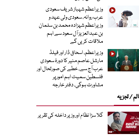
وزیراعظم شہباز شریف سعودی
عرب روانہ، سعودی ولی عہد و
وزیراعظم شہزادہ محمد بن سلمان
بن عبدالعزیز آل سعود سے اہم
ملاقات کریں گے
وزیراعظم، اسحاق ڈار اور فیلڈ
مارشل عاصم منیر کا دورۂ سعودی
عرب آج سے، خطے کی صورتحال اور
فلسطین سمیت اہم امور پر
مشاورت ہوگی، دفتر خارجہ
لم / تجزیہ
گلا سڑا نظام اور وزیر داخلہ کی تقریر