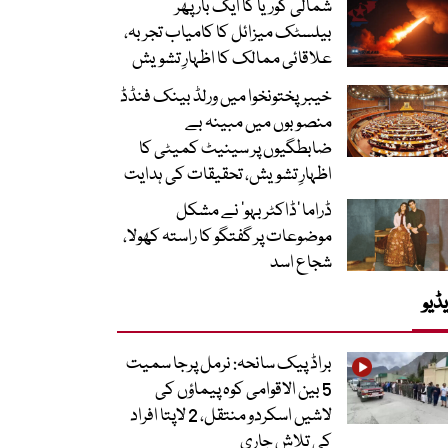
شمالی کوریا کا ایک بار پھر
بیلسٹک میزائل کا کامیاب تجربہ،
علاقائی ممالک کا اظہارِ تشویش
خیبرپختونخوا میں ورلڈ بینک فنڈڈ
منصوبوں میں مبینہ بے
ضابطگیوں پر سینیٹ کمیٹی کا
اظہارِ تشویش، تحقیقات کی ہدایت
ڈراما ’ڈاکٹر بہو‘ نے مشکل
موضوعات پر گفتگو کا راستہ کھولا،
شجاع اسد
ڈیو
براڈ پیک سانحہ: نرمل پرجا سمیت
5 بین الاقوامی کوہ پیماؤں کی
لاشیں اسکردو منتقل، 2 لاپتا افراد
کی تلاش جاری