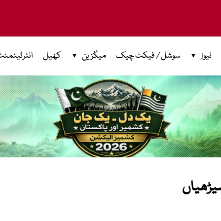
نیوز
سوشل / فیکٹ چیک
میگزین
کھیل
انٹرٹینمنٹ
یڑھیاں