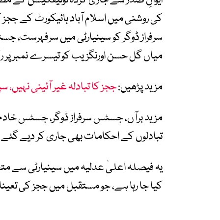
ایوانِ صدر سے جاری کردہ نوٹیفکیشن کے م
کی روشنی میں اسلام آباد ہائیکورٹ کے ججز ک
سرفراز ڈوگر کو سینیارٹی میں سرفہرست، 
میاں گل حسن اورنگزیب کو تیسرے نمبر پر ر
مزید پڑھیں:
ججز کا تبادلہ غیر آئینی نہیں،
مزید برآں، جسٹس سرفراز ڈوگر، جسٹس خا
تبادلوں کے احکامات بھی جاری کر دیے گئے 
یہ فیصلہ اعلیٰ عدلیہ میں سینیارٹی سے م
کیا جا رہا ہے، جو مستقبل میں ججز کی تعیناتی 