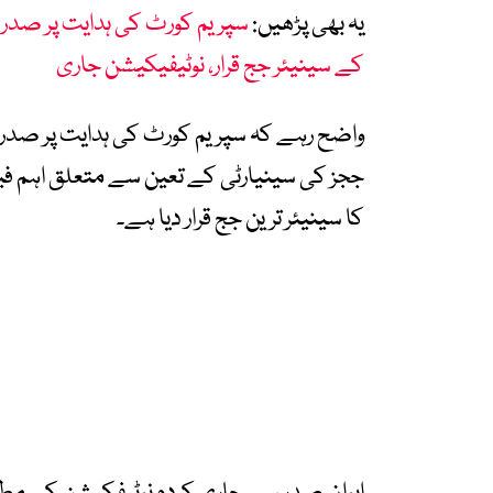
یہ بھی پڑھیں:
سپریم کورٹ کی ہدایت پر صدر 
کے سینیئر جج قرار، نوٹیفیکیشن جاری
واضح رہے کہ سپریم کورٹ کی ہدایت پر صدر 
ججز کی سینیارٹی کے تعین سے متعلق اہم فی
کا سینیئر ترین جج قرار دیا ہے۔