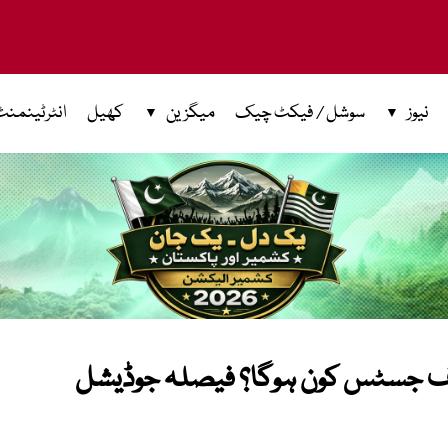
نیوز
سوشل / فیکٹ چیک
میگزین
کھیل
انٹرٹینمنٹ
چیف جسٹس کون ہوگا؟ فیصلہ جوڈیشل