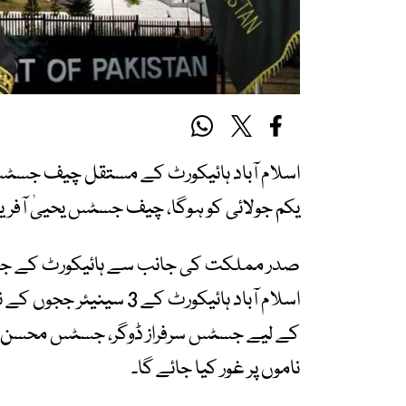
اسلام آباد ہائیکورٹ کے مستقل چیف جسٹس
یکم جولائی کو ہوگا، چیف جسٹس یحییٰ آ
صدر مملکت کی جانب سے ہائیکورٹ کے ججو
اسلام آباد ہائیکورٹ کے 3
کے لیے جسٹس سرفراز ڈوگر، جسٹس محسن اخ
ناموں پر غور کیا جائے گا۔