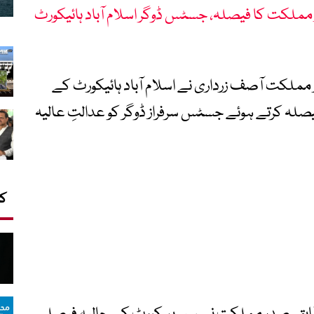
مملکت کا فیصلہ، جسٹس ڈوگر اسلام آباد ہائیکورٹ
مملکت آصف زرداری نے اسلام آباد ہائیکورٹ کے
صلہ کرتے ہوئے جسٹس سرفراز ڈوگر کو عدالتِ عالیہ
کا