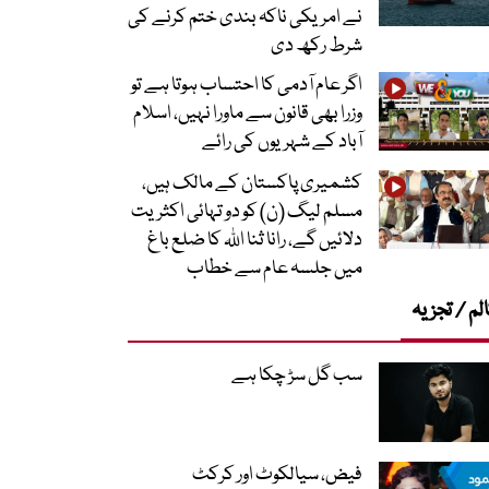
نے امریکی ناکہ بندی ختم کرنے کی
شرط رکھ دی
اگر عام آدمی کا احتساب ہوتا ہے تو
وزرا بھی قانون سے ماورا نہیں، اسلام
آباد کے شہریوں کی رائے
کشمیری پاکستان کے مالک ہیں،
مسلم لیگ (ن) کو دو تہائی اکثریت
دلائیں گے، رانا ثنا اللہ کا ضلع باغ
میں جلسہ عام سے خطاب
لم / تجزیہ
سب گل سڑ چکا ہے
فیض، سیالکوٹ اور کرکٹ