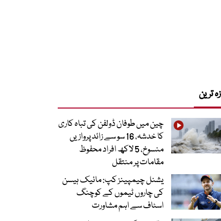
زہ ترین
چین میں طوفان ڈولفن کی تباہ کاری
کا خدشہ، 16 سو سے زائد پروازیں
منسوخ، 5 لاکھ افراد محفوظ
مقامات پر منتقل
یشنل چیمپینز کپ: مائیک ہیسن
کی چاروں ٹیموں کے کوچنگ
اسٹاف سے اہم مشاورت