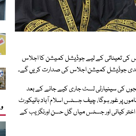
 کی تعیناتی کے لیے جوڈیشل کمیشن کا اجلاس
فریدی جوڈیشل کمیشن اجلاس کی صدارت کریں گے۔
ں کی سینیارٹی لسٹ جاری کیے جانے کے بعد
 سینیئر ججوں کے ناموں پر غور ہوگا، چیف جسٹس اسلام آباد ہائیکورٹ
وی
تر کیانی اور جسٹس میاں گل حسن اورنگزیب کے