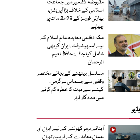
مقبوضہ کشمیر میں جماعت
اسلامی کے خلاف بڑا آپریشن،
بھارتی فورسز کے 26 مقامات پر
چھاپے
مکہ دفاعی معاہدہ عالمِ اسلام کے
لیے اہم پیشرفت، ایران کو بھی
شامل کیا جائے: حافظ نعیم
الرحمان
مسلسل بیٹھنے کے بجائے مختصر
وقفوں سے جسمانی سرگرمی،
کینسر سے موت کا خطرہ کم کرنے
میں مددگار قرار
ڈیو
آبنائے ہرمز کھولنے کے لیے ایران اور
عمان معاہدے کے قریب، تہران