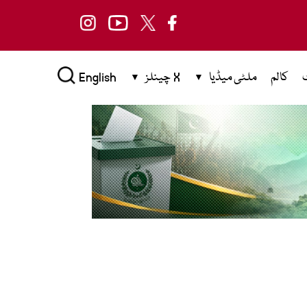
کالم
ملٹی میڈیا
X چینلز
English