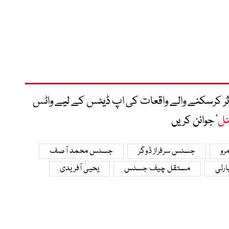
متاثر کرسکنے والے واقعات کی اپ ڈیٹس کے لیے واٹس
نل
‘ جوائن کریں
رو
جسٹس سرفراز ڈوگر
جسٹس محمد آصف
ارٹی
مستقل چیف جسٹس
یحییٰ آفریدی