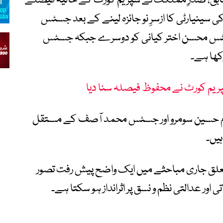
طابق، صدرِ مملکت نے سپریم کورٹ کے حالیہ فیصلے
ی سینیارٹی کا ازسرِ نو جائزہ لینے کے بعد جسٹس
جسٹس محسن اختر کیانی کو دوسرے جبکہ جسٹس
کھا ہے۔
 سپریم کورٹ نے محفوظ فیصلہ سنا دیا
دم حسین سومرو اور جسٹس محمد آصف کے مستقل
ہیں۔
تعلق جاری مباحثے میں ایک واضح پیش رفت تصور
اور عدالتی نظم و نسق پر اثرانداز ہو سکتا ہے۔