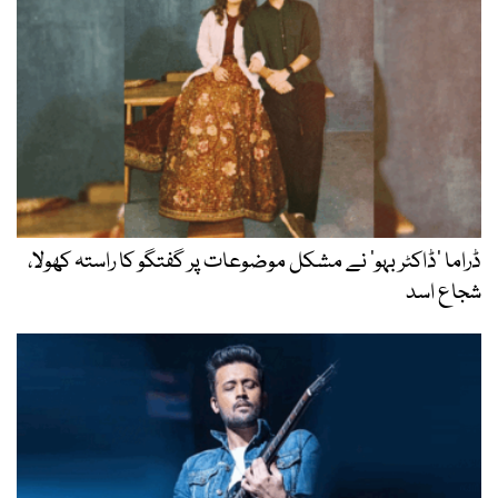
ڈراما ’ڈاکٹر بہو‘ نے مشکل موضوعات پر گفتگو کا راستہ کھولا،
شجاع اسد