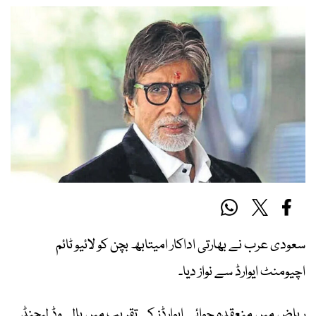
سعودی عرب نے بھارتی اداکار امیتابھ بچن کو لائیو ٹائم
اچیومنٹ ایوارڈ سے نواز دیا۔
ریاض میں منعقدہ جوائے ایوارڈز کی تقریب میں بالی وڈ لیجنڈ