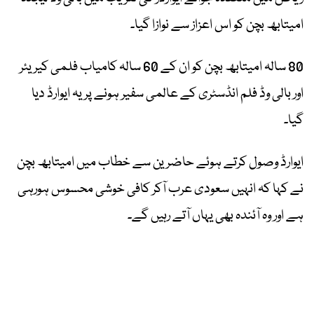
امیتابھ بچن کو اس اعزاز سے نوازا گیا۔
80 سالہ امیتابھ بچن کو ان کے 60 سالہ کامیاب فلمی کیریئر
اور بالی وڈ فلم انڈسٹری کے عالمی سفیر ہونے پر یہ ایوارڈ دیا
گیا۔
ایوارڈ وصول کرتے ہوئے حاضرین سے خطاب میں امیتابھ بچن
نے کہا کہ انہیں سعودی عرب آکر کافی خوشی محسوس ہورہی
ہے اور وہ آئندہ بھی یہاں آتے رہیں گے۔