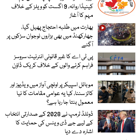
کینیڈا روانہ، 9 اگست کو ویلز کے خلاف
مہم کا آغاز
بھارت میں طلبہ احتجاج پھیل گیا،
جھارکھنڈ میں بھی ہزاروں نوجوان سڑکوں پر
آگئے
پی ٹی اے کا غیر قانونی انٹرنیٹ سروسز
فراہم کرنے والوں کے خلاف کریک ڈاؤن
موبائل اسپیکر پر اونچی آواز میں ویڈیوز اور
کالز سننا، کیا یہ عوامی مقامات کا نیا
معمول بنتا جا رہا ہے؟
ڈونلڈ ٹرمپ نے 2028 کے صدارتی انتخاب
کے لیے جے ڈی وینس کی حمایت کا
اشارہ دے دیا