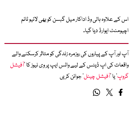
اس کے علاوہ ہالی وڈ اداکار میل گبسن کو بھی لائیو ٹائم
اچیومنٹ ایوارڈ دیا گیا۔
آپ اور آپ کے پیاروں کی روزمرہ زندگی کو متاثر کرسکنے والے
واقعات کی اپ ڈیٹس کے لیے واٹس ایپ پر وی نیوز کا ’
آفیشل
گروپ
‘ یا ’
آفیشل چینل
‘ جوائن کریں