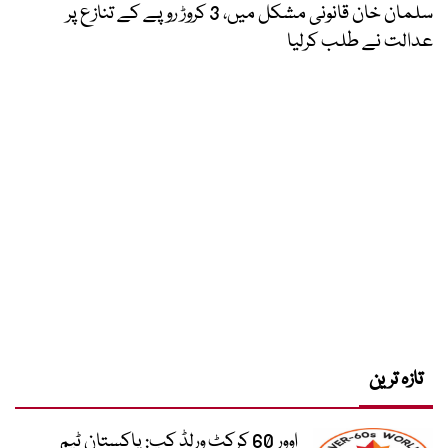
سلمان خان قانونی مشکل میں، 3 کروڑ روپے کے تنازع پر
عدالت نے طلب کرلیا
تازہ ترین
اوور 60 کرکٹ ورلڈ کپ: پاکستان ٹیم