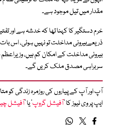
مقدار میں تیل موجود ہے۔
خرم دستگیر کا کہنا تھا کہ خدشہ ہے اور 
ذریعےبیرونی مداخلت تو نہیں ہوئی، اس بات 
بیرونی مداخلت کے امکان کم ہیں، وزیراعظم 
سربراہی مصدق ملک کریں گے۔
آپ اور آپ کے پیاروں کی روزمرہ زندگی کو 
ایپ پر وی نیوز کا ’
آفیشل گروپ
‘ یا ’
آفیشل چی