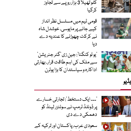
کلو تھیلا 3 ہزار روپے سے تجاوز
کرگیا
قومی ٹیم میں مسلسل نظر انداز
کیے جانے پر مایوسی، خوشدل شاہ
نے کرکٹ چھوڑنے کا عندیہ دے
دیا
’یو ٹو کنگنا‘: جین زی ’گٹر جنریشن‘
سے ملک کی اہم طاقت قرار، بھارتی
اداکارہ و سیاستدان کا بڑا یوٹرن
ڈیو
’۔۔۔ ایک دستخط‘: تجارتی خسارے
پر ڈونلڈ ٹرمپ نے سوئٹزر لینڈ کو
دھمکی دے دی
سعودی عرب، پاکستان اور ترکیہ کے