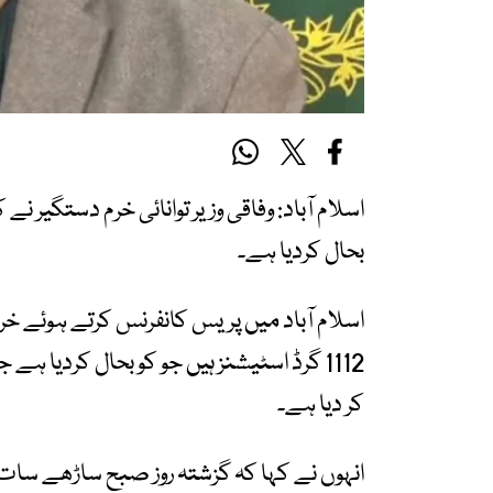
اسلام آباد: وفاقی وزیر توانائی خرم دستگیر 
بحال کردیا ہے۔
اسلام آباد میں پریس کانفرنس کرتے ہوئے خ
1112 گرڈ اسٹیشنز ہیں جو کو بحال کردیا
کر دیا ہے۔
انہوں نے کہا کہ گزشتہ روز صبح ساڑھے سات 