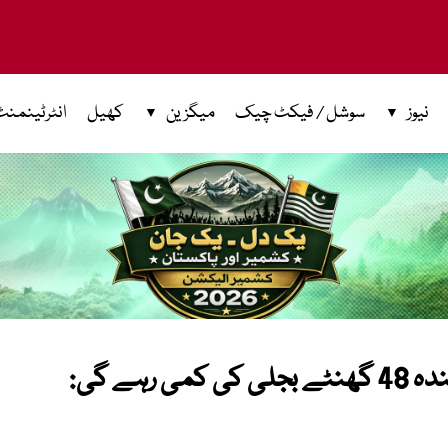
نیوز
سوشل / فیکٹ چیک
میگزین
کھیل
انٹرٹینمنٹ
’بجلی کا نظام مکمل بحال کردیا، آئندہ 48 گھنٹے بجلی کی کمی رہے گی: