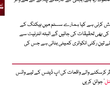
تفتیش کرنی ہے کیا ہمارے سسٹم میں ہیکنگ کے
کی بھی تحقیقات کی جائیں گے البتہ انٹرنیٹ سے
نے تین رکنی انکوائری کمیٹی بنائی ہے جس کی
متاثر کرسکنے والے واقعات کی اپ ڈیٹس کے لیے واٹس
نل
‘ جوائن کریں