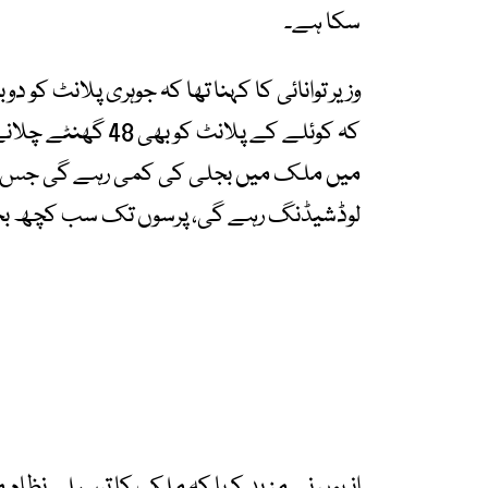
سکا ہے۔
لوڈشیڈنگ رہے گی، پرسوں تک سب کچھ بحا
انہوں نے مزید کہا کہ ملک کا ترسیلی نظام 