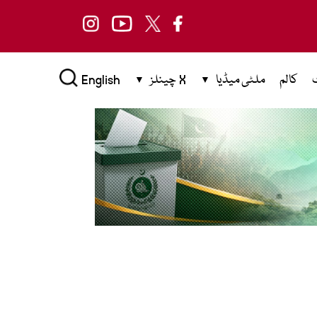
کالم
ملٹی میڈیا
X چینلز
English