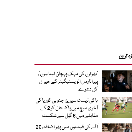
زہ ترین
‘بھوتوں کی مہک پہچان لیتا ہوں’،
پیرانارمل انویسٹیگیٹر کے حیران
کن دعوے
ہاکی ٹیسٹ سیریز: جنوبی کوریا کی
آخری میچ میں پاکستان کو 2 کے
مقابلے میں 6 گول سے شکست
آٹے کی قیمتوں میں پھر اضافہ، 20