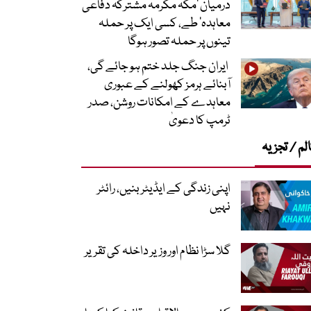
درمیان ’مکہ مکرمہ مشترکہ دفاعی
معاہدہ‘ طے، کسی ایک پر حملہ
تینوں پر حملہ تصور ہوگا
ایران جنگ جلد ختم ہو جائے گی،
آبنائے ہرمز کھولنے کے عبوری
معاہدے کے امکانات روشن، صدر
ٹرمپ کا دعویٰ
لم / تجزیہ
اپنی زندگی کے ایڈیٹر بنیں، رائٹر
نہیں
گلا سڑا نظام اور وزیر داخلہ کی تقریر