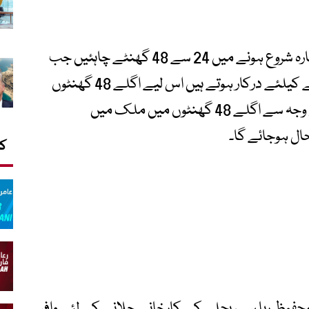
وزیر توانائی کا کہنا تھا کہ جوہری پلانٹ کو دوبارہ شروع ہونے میں 24 سے 48 گھنٹے چاہئیں جب
کہ کوئلے کے پلانٹ کو بھی 48 گھنٹے چلانے کیلئے درکار ہوتے ہیں اس لیے اگلے 48 گھنٹوں
میں ملک میں بجلی کی کمی رہے گی جس وجہ سے اگلے 48 گھنٹوں میں ملک میں
ل ہوجائے گا۔
کا
محفوظ رہا ہے، بجلی کے کارخانے چلانے کے لئے وافر