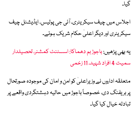
گیا۔
اجلاس میں چیف سیکریٹری، آئی جی پولیس، ایڈیشنل چیف
سیکریٹری اور دیگر اعلیٰ حکام شریک ہوئے۔
یہ بھی پڑھیں:
باجوڑ بم دھماکا: اسسٹنٹ کمشنر، تحصیلدار
سمیت 4 افراد شہید، 11 زخمی
متعلقہ اداروں نے وزیراعلیٰ کو امن و امان کی موجودہ صورتحال
پر بریفنگ دی، خصوصاً باجوڑ میں حالیہ دہشتگردی واقعے پر
تبادلہ خیال کیا گیا۔