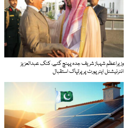
وزیراعظم شہباز شریف جدہ پہنچ گئے، کنگ عبدالعزیز
انٹرنیشنل ایئر پورٹ پر پرتپاک استقبال