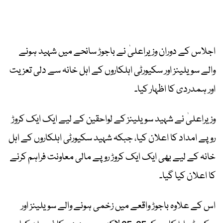
اجلاس کے دوران وزیراعلیٰ نے باجوڑ سانحے میں شہید ہونے
والے سویلینز اور سکیورٹی اہلکاروں کے اہل خانہ سے دلی تعزیت
اور ہمدردی کا اظہار کیا۔
وزیراعلیٰ نے شہید سویلینز کے لواحقین کے لیے ایک ایک کروڑ
روپے امداد کا اعلان کیا، جبکہ شہید سکیورٹی اہلکاروں کے اہل
خانہ کے لیے بھی ایک ایک کروڑ روپے مالی معاونت فراہم کرنے
کا اعلان کیا گیا۔
اس کے علاوہ باجوڑ واقعے میں زخمی ہونے والے سویلینز اور