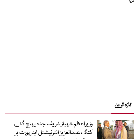
دیا
تازہ ترین
وزیراعظم شہباز شریف جدہ پہنچ گئے،
کنگ عبدالعزیز انٹرنیشنل ایئر پورٹ پر