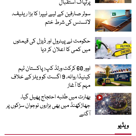
پرتپاک استقبال
سولر صارفین کے لیے نیپرا کا بڑا ریلیف،
لائسنس کی شرط ختم
حکومت نے پیٹرول اور ڈیزل کی قیمتوں
میں کمی کا اعلان کر دیا
اوور 60 کرکٹ ورلڈ کپ: پاکستان ٹیم
کینیڈا روانہ، 9 اگست کو ویلز کے خلاف
مہم کا آغاز
بھارت میں طلبہ احتجاج پھیل گیا،
جھاڑکھنڈ میں بھی ہزاروں نوجوان سڑکوں پر
آگئے
ویڈیو