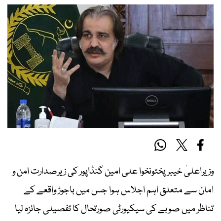
وزیراعلیٰ خیبرپختونخوا علی امین گنڈاپور کی زیرصدارت امن و
امان سے متعلق اہم اجلاس ہوا جس میں باجوڑ واقعے کے
تناظر میں صوبے کی سیکیورٹی صورتحال کا تفصیلی جائزہ لیا