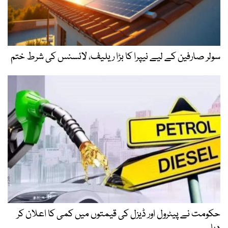
سولر صارفین کے لیے نیپرا کا بڑا ریلیف، لائسنس کی شرط ختم
حکومت نے پیٹرول اور ڈیزل کی قیمتوں میں کمی کا اعلان کر