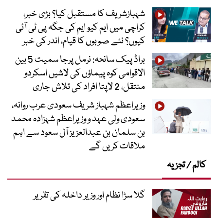
شہبازشریف کا مستقبل کیا؟ بڑی خبر،
کراچی میں ایم کیو ایم کی جگہ پی ٹی آئی
کیوں؟ نئے صوبوں کا قیام، اندر کی خبر
براڈ پیک سانحہ: نرمل پرجا سمیت 5 بین
الاقوامی کوہ پیماؤں کی لاشیں اسکردو
منتقل، 2 لاپتا افراد کی تلاش جاری
وزیراعظم شہباز شریف سعودی عرب روانہ،
سعودی ولی عہد و وزیراعظم شہزادہ محمد
بن سلمان بن عبدالعزیز آل سعود سے اہم
ملاقات کریں گے
کالم / تجزیہ
گلا سڑا نظام اور وزیر داخلہ کی تقریر