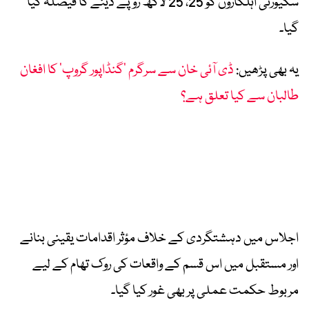
سکیورٹی اہلکاروں کو 25، 25 لاکھ روپے دینے کا فیصلہ کیا
گیا۔
یہ بھی پڑھیں:
ڈی آئی خان سے سرگرم ‘گنڈاپور گروپ’ کا افغان
طالبان سے کیا تعلق ہے؟
اجلاس میں دہشتگردی کے خلاف مؤثر اقدامات یقینی بنانے
اور مستقبل میں اس قسم کے واقعات کی روک تھام کے لیے
مربوط حکمت عملی پر بھی غور کیا گیا۔