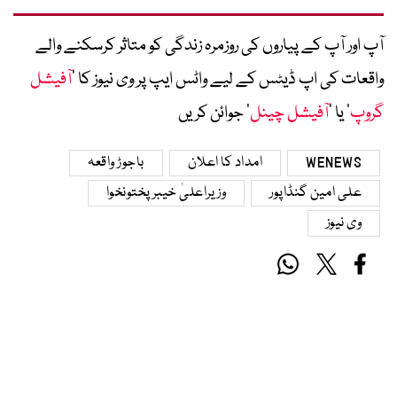
آپ اور آپ کے پیاروں کی روزمرہ زندگی کو متاثر کرسکنے والے
واقعات کی اپ ڈیٹس کے لیے واٹس ایپ پر وی نیوز کا ’
آفیشل
گروپ
‘ یا ’
آفیشل چینل
‘ جوائن کریں
WENEWS
امداد کا اعلان
باجوڑ واقعہ
علی امین گنڈاپور
وزیراعلیٰ خیبرپختونخوا
وی نیوز