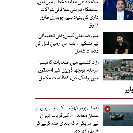
مکہ دفاعی معاہدہ خطے میں امن،
استحکام اور نئی علاقائی شراکت
داری کی بنیاد ہے، چوہدری طارق
فاروق
میر رضا علی کیس: نئی تحقیقاتی
ٹیم تشکیل، ایف آئی آر میں قتل کی
دفعات شامل
آزاد کشمیر میں انتخابات کا تیسرا
مرحلہ، پونچھ ڈویژن کے 4 حلقوں
میں پولنگ کل، انتظامات مکمل
ڈیو
آبنائے ہرمز کھولنے کے لیے ایران اور
عمان معاہدے کے قریب، تہران
نے امریکی ناکہ بندی ختم کرنے کی
شرط رکھ دی