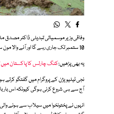
وفاقی وزیر موسمیاتی تبدیلی ڈاکٹر مصدق مل
10 ستمبر تک جاری رہے گا اور آنے والا مون سون اس سے زیادہ شدت والا ہوگا۔
یہ بھی پڑھیں:
کنگ چارلس کا پاکستان میں تبا
نجی ٹیلیویژن کے پروگرام میں گفتگو کرتے 
آج سے ہی شروع کرنی ہوگی کیونکہ اس بار 
انہوں نے پختونخوا میں سیلاب سے ہونے والی 