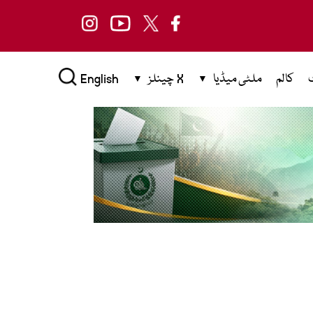
کالم
ملٹی میڈیا
X چینلز
English