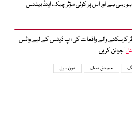
و رہی ہے اور اس پر کوئی مؤثر چیک اینڈ بیلنس
متاثر کرسکنے والے واقعات کی اپ ڈیٹس کے لیے واٹس
نل
‘ جوائن کریں
گ
مصدق ملک
مون سون