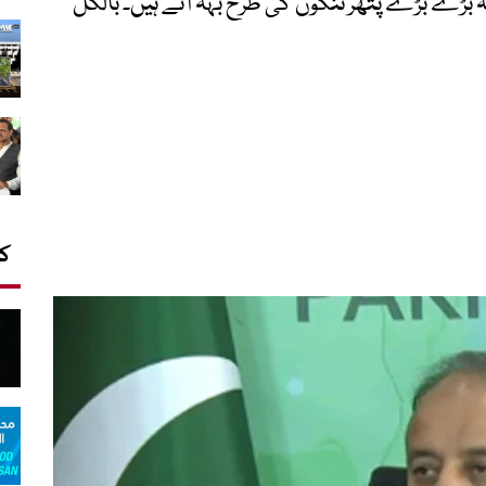
 یہ بڑے بڑے پتھر تنکوں کی طرح بہہ آتے ہیں۔ بالکل
کا