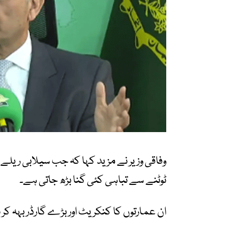
وفاقی وزیر نے مزید کہا کہ جب سیلابی ریلے ک
ٹوٹنے سے تباہی کئی گنا بڑھ جاتی ہے۔
ان عمارتوں کا کنکریٹ اور بڑے گارڈر بہہ کر 