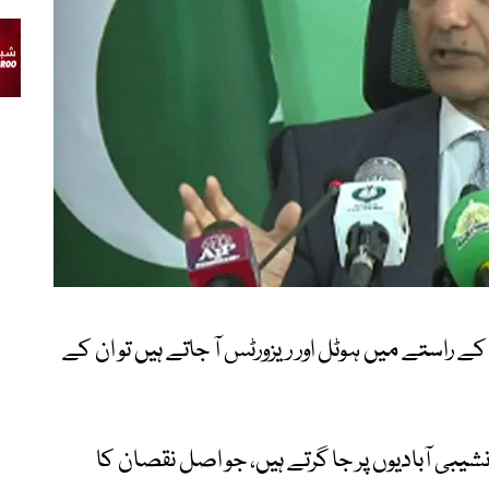
ے راستے میں ہوٹل اور ریزورٹس آ جاتے ہیں تو ان کے
نشیبی آبادیوں پر جا گرتے ہیں، جو اصل نقصان کا