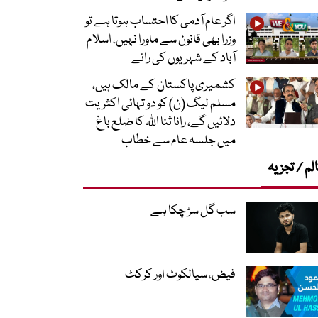
اگر عام آدمی کا احتساب ہوتا ہے تو
وزرا بھی قانون سے ماورا نہیں، اسلام
آباد کے شہریوں کی رائے
کشمیری پاکستان کے مالک ہیں،
مسلم لیگ (ن) کو دو تہائی اکثریت
دلائیں گے، رانا ثنا اللہ کا ضلع باغ
میں جلسہ عام سے خطاب
لم / تجزیہ
سب گل سڑ چکا ہے
فیض، سیالکوٹ اور کرکٹ