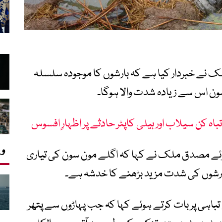
ک نے خبردار کیا ہے کہ بارشوں کا موجودہ سلسلہ
ہ کن سیلاب اور ہیلی کاپٹر حادثے پر اظہارِ افسوس
وی
ہوئے مصدق ملک نے کہا کہ اگلے مون سون کی تیاری
بارشوں کی شدت مزید بڑھنے کا خدشہ ہے۔
تباہی پر بات کرتے ہوئے کہا کہ جب پہاڑوں سے پتھر