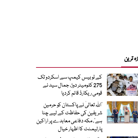
زہ ترین
کے ٹو بیس کیمپ سے اسکردو تک
275 کلومیٹر دوڑ، جمال سید نے
قومی ریکارڈ قائم کردیا
’اللہ تعالیٰ نے پاکستان کو حرمین
شریفین کی حفاظت کے لیے چنا
ہے‘، مکہ دفاعی معاہدے پر اراکین
پارلیمنٹ کا اظہار خیال