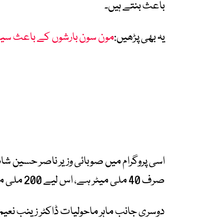
باعث بنتے ہیں۔
یہ بھی پڑھیں:
مون سون بارشوں کے باعث سیلا
اسی پروگرام میں صوبائی وزیر ناصر حسین شا
صرف 40 ملی میٹر ہے، اس لیے 200 ملی میٹر بارش کنٹرول نہیں کی جا سکتی۔
دوسری جانب ماہر ماحولیات ڈاکٹر زینب نعیم