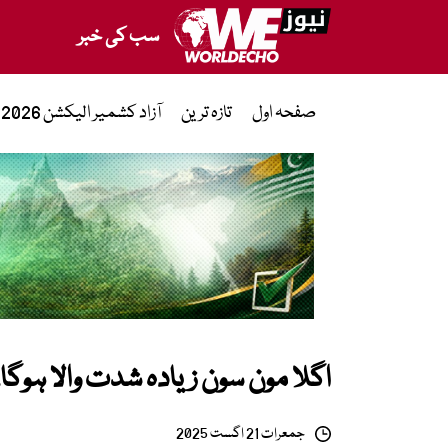
سب کی خبر
صفحہ اول
تازہ ترین
آزاد کشمیر الیکشن 2026
اگلا مون سون زیادہ شدت والا ہوگا
جمعرات 21 اگست 2025