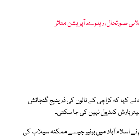
بی صورتحال، ریلوے آپریشن متاثر
ہ نے کہا کہ کراچی کے نالوں کی ڈرینیج گنجائش
 نے اسلام آباد میں بونیر جیسے ممکنہ سیلاب کی