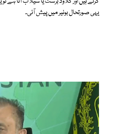
گرتے ہیں اور کلاؤڈ برسٹ یا سیلاب آتا ہے تو
یہی صورتحال بونیر میں پیش آئی۔