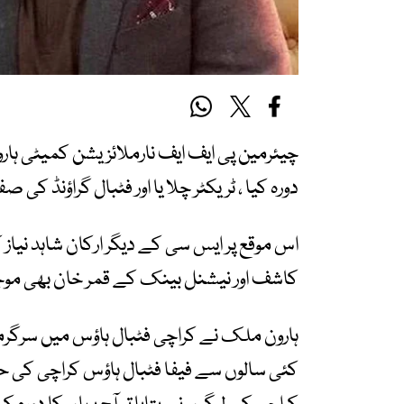
چیئرمین پی ایف ایف نارملائزیشن کمیٹی ہار
دورہ کیا ، ٹریکٹر چلا یا اور فٹبال گراؤنڈ کی ص
اس موقع پر ایس سی کے دیگر ارکان شاہد نیاز 
کاشف اور نیشنل بینک کے قمر خان بھی موج
ہارون ملک نے کراچی فٹبال ہاؤس میں سرگرمی
کئی سالوں سے فیفا فٹبال ہاؤس کراچی کی حا