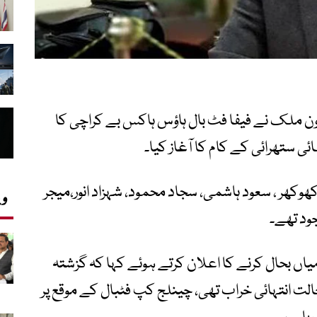
ون ملک نے فیفا فٹ بال ہاؤس ہاکس بے کراچی کا
فائی ستھرائی کے کام کا آغاز کیا۔
کھوکھر ، سعود ہاشمی، سجاد محمود، شہزاد انور،میجر
وی
ود تھے۔
اں بحال کرنے کا اعلان کرتے ہوئے کہا کہ گزشتہ
لت انتہائی خراب تھی، چینلج کپ فٹبال کے موقع پر