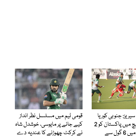
یریز: جنوبی کوریا
قومی ٹیم میں مسلسل نظر انداز
کی آخری میچ میں پاکستان کو 2
کیے جانے پر مایوسی، خوشدل شاہ
کے مقابلے میں 6 گول سے
نے کرکٹ چھوڑنے کا عندیہ دے