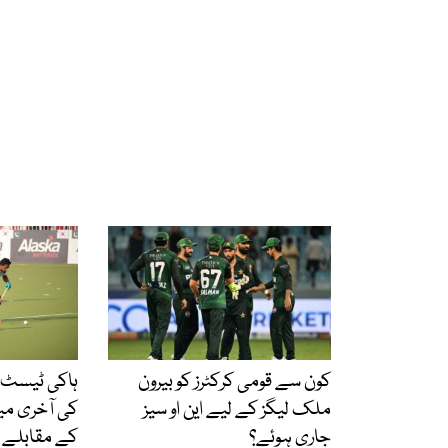
کون سے قومی کرکٹرز کو بیرون
ہاکی ٹیسٹ س
ملک لیگز کے لیے این او سیز
جاری ہوئے؟