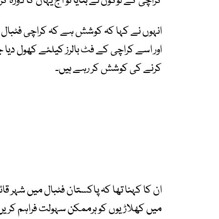
کراچی کے لوگوں نے بتایا تو آج یہاں کا دورہ کر
انہوں نے کہا کہ کوشش ہے کہ کراچی فٹبال 
اور اسے کراچی کے فٹ بالرز کیلئے کھول دیا
کرنے کی کوشش کر رہے ہیں۔
ان کا کہنا تھا کہ پاکستان فٹبال میں شہر قا
میں کھلاڑیوں کو ہرممکن سہولت فراہم کریں