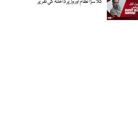
گلا سڑا نظام اور وزیر داخلہ کی تقریر