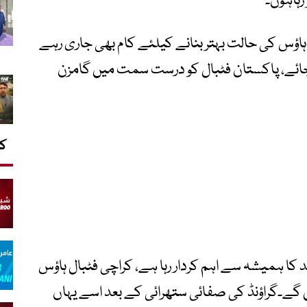
 رہاہوں۔
ہاؤس کی حالت بہتر بنانے کیلئے کام بھی جاری رہے
 جائے، پاکستان فٹبال کو درست سمت میں گامزن
کا
ئد کا ہمیشہ سے اہم کردار رہا ہے، کراچی فٹبال ہاؤس
 گے۔گراؤنڈ کی صفائی ستھرائی کے بعد اسے یہاں