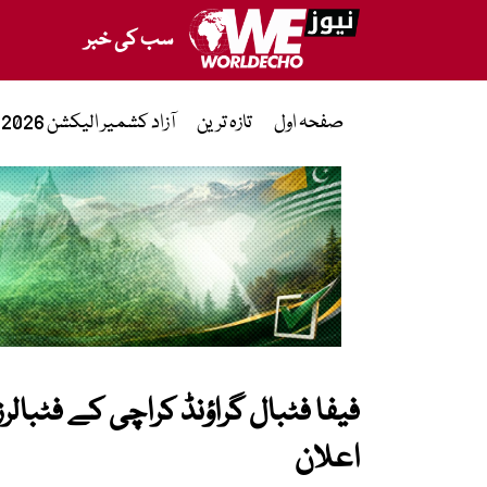
سب کی خبر
صفحہ اول
تازہ ترین
آزاد کشمیر الیکشن 2026
فیفا فٹبال گراؤنڈ کراچی کے فٹبالر
اعلان