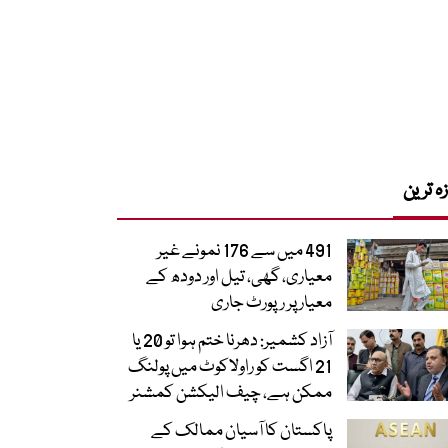
زہ ترین
491 میں سے 176 نمونے غیر
معیاری، گھی، تیل اور دودھ کے
معیار پر رپورٹ جاری
آزاد کشمیر: دھرنا ختم ہوا تو 20 یا
21 اگست کو راولاکوٹ میں پولنگ
ممکن ہے، چیف الیکشن کمشنر
پاکستان کا آسیان ممالک کے