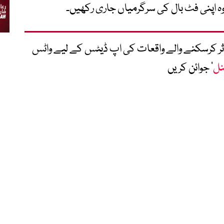
وہ اپنی فٹ بال کی سرگرمیاں جاری رکھیں۔
متاثر کرسکنے والے واقعات کی اپ ڈیٹس کے لیے واٹس
نل
‘ جوائن کریں