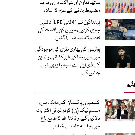
ساتھ تعاون اور شراکت داری مزید
مضبوط بنانے کے عزم کا اعادہ
پینٹاگون نے 41 نئی ’UFO‘ فائلیں
جاری کردیں، حیران کن واقعات کی
تفصیلات سامنے آگئیں
پولیس کی بھاری نفری کی موجودگی
میں میر رضا کی قبر کشائی، والدین
کے ڈی این اے سیمپلز بھی لیے
جائیں گے
ڈیو
کشمیری پاکستان کے مالک ہیں،
مسلم لیگ (ن) کو دو تہائی اکثریت
دلائیں گے، رانا ثنا اللہ کا ضلع باغ
میں جلسہ عام سے خطاب