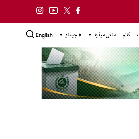
کالم
ملٹی میڈیا
X چینلز
English