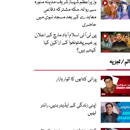
وزیراعظم شہباز شریف مدینہ منورہ
سے روانہ، مکہ مشترکہ دفاعی
معاہدے کے بعد مسجد نبویؐ میں
حاضری
پی ٹی آئی اسلام آباد مارچ کے اعلان
پر خیبر پختونخوا کے اراکین کیا
کہتے ہیں؟
لم / تجزیہ
پرانی کتابوں کا اتوار بازار
اپنی زندگی کے ایڈیٹر بنیں، رائٹر
نہیں