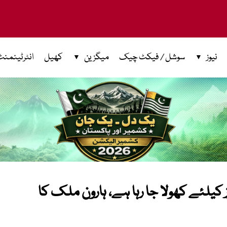
نیوز
سوشل / فیکٹ چیک
میگزین
کھیل
انٹرٹینمنٹ
ز کیلئے کھولا جا رہا ہے، ہارون ملک کا