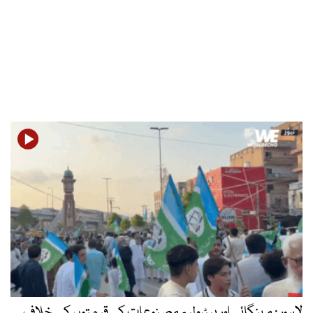
لاہور : مہنگائی اور پیٹرولیم مصنوعات کی قیمتوں کے خلاف