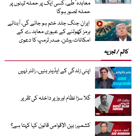
معاہدہ‘ طے، کسی ایک پر حملہ تینوں پر
حملہ تصور ہوگا
ایران جنگ جلد ختم ہو جائے گی، آبنائے
ہرمز کھولنے کے عبوری معاہدے کے
امکانات روشن، صدر ٹرمپ کا دعویٰ
کالم / تجزیہ
اپنی زندگی کے ایڈیٹر بنیں، رائٹر نہیں
گلا سڑا نظام اور وزیر داخلہ کی تقریر
کشمیر: بین الاقوامی قانون کیا کہتا ہے؟