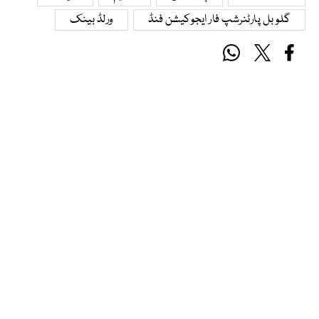
گلوبل پارٹنرشپ فار ایجوکیشن فنڈ
ورلڈ بینک