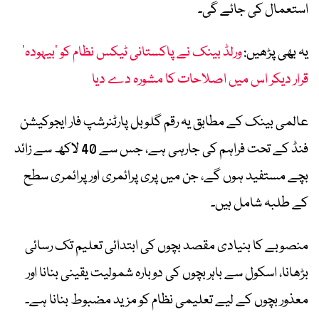
استعمال کی جائے گی۔
یہ بھی پڑھیں:
ورلڈ بینک نے پاکستانی ٹیکس نظام کو ’بیہودہ‘
قرار دیکر اس میں اصلاحات کا مشورہ دے دیا
عالمی بینک کے مطابق یہ رقم گلوبل پارٹنرشپ فار ایجوکیشن
فنڈ کے تحت فراہم کی جارہی ہے، جس سے 40 لاکھ سے زائد
بچے مستفید ہوں گے، جن میں پری پرائمری اور پرائمری سطح
کے طلبہ شامل ہیں۔
منصوبے کا بنیادی مقصد بچوں کی ابتدائی تعلیم تک رسائی
بڑھانا، اسکول سے باہر بچوں کی دوبارہ شمولیت یقینی بنانا اور
معذور بچوں کے لیے تعلیمی نظام کو مزید مضبوط بنانا ہے۔