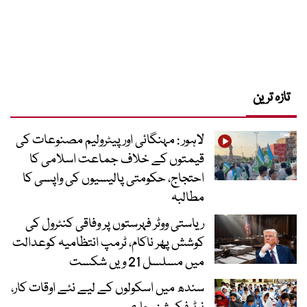
تازہ ترین
لاہور : مہنگائی اور پیٹرولیم مصنوعات کی
قیمتوں کے خلاف جماعت اسلامی کا
احتجاج، حکومتی پالیسیوں کی واپسی کا
مطالبہ
ریاستی ووٹر فہرستوں پر وفاقی کنٹرول کی
کوشش پھر ناکام، ٹرمپ انتظامیہ کوعدالت
میں مسلسل 21 ویں شکست
سندھ میں اسکولوں کے لیے نئے اوقات کار،