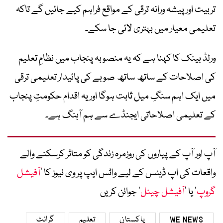
تربیت اور پیشہ ورانہ ترقی کے مواقع فراہم کیے جائیں گے تاکہ
تعلیمی معیار میں بہتری لائی جا سکے۔
ورلڈ بینک کا کہنا ہے کہ یہ منصوبہ پنجاب میں نظامِ تعلیم
کی اصلاحات کے ساتھ ساتھ صوبے کی پائیدار تعلیمی ترقی
میں ایک اہم سنگِ میل ثابت ہوگا اور یہ اقدام حکومتِ پنجاب
کے تعلیمی اصلاحاتی ایجنڈے سے ہم آہنگ ہے۔
آپ اور آپ کے پیاروں کی روزمرہ زندگی کو متاثر کرسکنے والے
واقعات کی اپ ڈیٹس کے لیے واٹس ایپ پر وی نیوز کا ’
آفیشل
گروپ
‘ یا ’
آفیشل چینل
‘ جوائن کریں
WE NEWS
پاکستان
تعلیم
گرانٹ