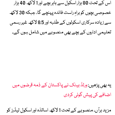
اس کے تحت 80 ہزار اسکول سے باہر بچے اور 1 لاکھ 40 ہزار
خصوصی بچوں کو براہِ راست فائدہ پہنچے گا، جبکہ 30 لاکھ
سے زیادہ سرکاری اسکولوں کے طلبہ اور 8.5 لاکھ غیر رسمی
تعلیمی اداروں کے بچے بھی منصوبے میں شامل ہوں گے۔
یہ بھی پڑھیں:
ورلڈ بینک نے پاکستان کے ذمہ قرضوں میں
اضافے کی پیش گوئی کردی
مزید برآں، منصوبے کے تحت 1 لاکھ اساتذہ اور اسکول لیڈرز کو