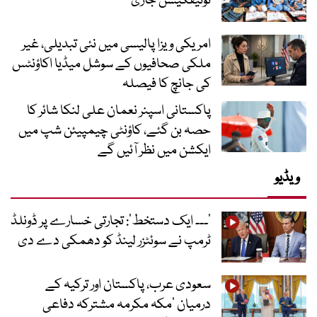
نوٹیفکیشن جاری
امریکی ویزا پالیسی میں نئی تبدیلی، غیر
ملکی صحافیوں کے سوشل میڈیا اکاؤنٹس
کی جانچ کا فیصلہ
پاکستانی اسپنر نعمان علی لنکا شائر کا
حصہ بن گئے، کاؤنٹی چیمپیئن شپ میں
ایکشن میں نظر آئیں گے
ویڈیو
’۔۔۔ ایک دستخط‘: تجارتی خسارے پر ڈونلڈ
ٹرمپ نے سوئٹزر لینڈ کو دھمکی دے دی
سعودی عرب، پاکستان اور ترکیہ کے
درمیان ’مکہ مکرمہ مشترکہ دفاعی