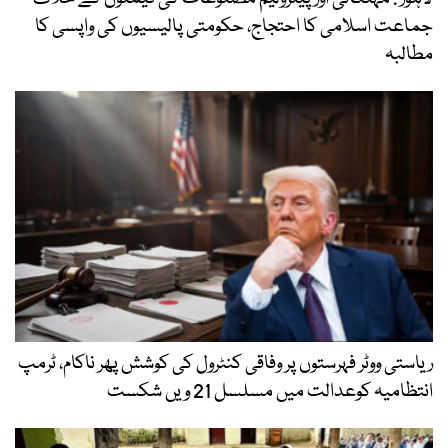
جماعت اسلامی کا احتجاج، حکومتی پالیسیوں کی واپسی کا
مطالبہ
ریاستی ووٹر فہرستوں پر وفاقی کنٹرول کی کوشش پھر ناکام، ٹرمپ
انتظامیہ کوعدالت میں مسلسل 21 ویں شکست