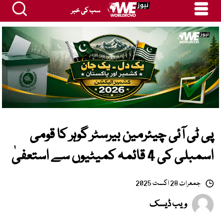
سب کی خبر
پی ٹی آئی چیئرمین بیرسٹر گوہر کا قومی
اسمبلی کی 4 قائمہ کمیٹیوں سے استعفیٰ
جمعرات 28 اگست 2025
ویب ڈیسک