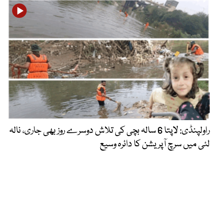
راولپنڈی: لاپتا 6 سالہ بچی کی تلاش دوسرے روز بھی جاری، نالہ
لئی میں سرچ آپریشن کا دائرہ وسیع