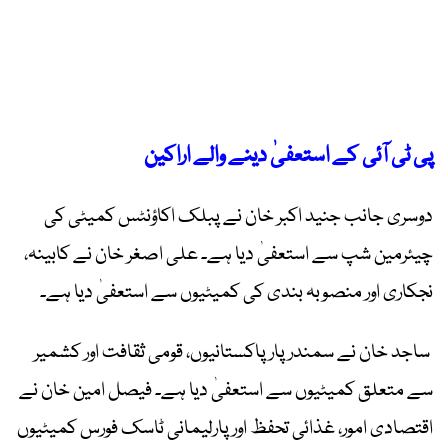
پی ٹی آئی کے استعفیٰ دینے والے اراکین
دوسری جانب جنید اکبر خان نے پبلک اکاؤنٹس کمیٹی کی
چیئرمین شپ سے استعفیٰ دیا ہے۔ علی اصغر خان نے کابینہ،
نجکاری اور منصوبہ بندی کی کمیٹیوں سے استعفیٰ دیا ہے۔
ساجد خان نے سمندر پار پاکستانیوں، قومی ثقافت اور کشمیر
سے متعلق کمیٹیوں سے استعفیٰ دیا ہے۔ فیصل امین خان نے
اقتصادی امور، غذائی تحفظ اور پارلیمانی ٹاسک فورس کمیٹیوں