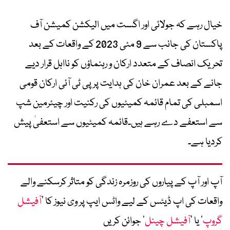
خیال رہے کہ جولائی اور اگست میں الیکشن کمیشن آف
پاکستان کی جانب سے 9 مئی 2023 کے واقعات کے بعد
تحریک انصاف کے متعدد ارکان و رہنماؤں کو نااہل قرار دیے
جانے کے بعد عمران خان کی ہدایت پر پی ٹی آئی ارکان قومی
اسمبلی کی تمام قائمہ کمیٹیوں کی رکنیت اور چیئرمین شپ
سے استعفے دے رہے ہیں۔قائمہ کمیٹیوں سے استعفیٰ پیش
کردیا ہے۔
آپ اور آپ کے پیاروں کی روزمرہ زندگی کو متاثر کرسکنے والے
واقعات کی اپ ڈیٹس کے لیے واٹس ایپ پر وی نیوز کا ’
آفیشل
گروپ
‘ یا ’
آفیشل چینل
‘ جوائن کریں