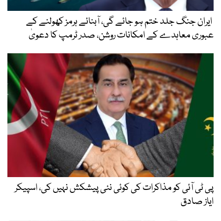
ایران جنگ جلد ختم ہو جائے گی، آبنائے ہرمز کھولنے کے
عبوری معاہدے کے امکانات روشن، صدر ٹرمپ کا دعویٰ
پی ٹی آئی کو مذاکرات کی کوئی نئی پیشکش نہیں کی، اسپیکر
ایاز صادق