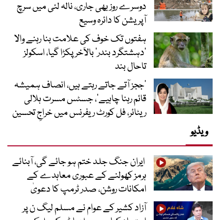
دوسرے روز بھی جاری، نالہ لئی میں سرچ
آپریشن کا دائرہ وسیع
ہفتوں تک خوف کی علامت بنا رہنے والا
‘دہشتگرد بندر’ بالآخر پکڑا گیا، اسکولز
تاحال بند
’ججز آتے جاتے رہتے ہیں، انصاف ہمیشہ
قائم رہنا چاہیے‘، جسٹس مسرت ہلالی
ریٹائر، فل کورٹ ریفرنس میں خراجِ تحسین
ویڈیو
ایران جنگ جلد ختم ہو جائے گی، آبنائے
ہرمز کھولنے کے عبوری معاہدے کے
امکانات روشن، صدر ٹرمپ کا دعویٰ
آزاد کشیر کے عوام نے مسلم لیگ ن پر