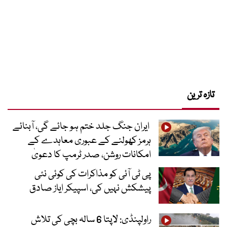
تازہ ترین
ایران جنگ جلد ختم ہو جائے گی، آبنائے
ہرمز کھولنے کے عبوری معاہدے کے
امکانات روشن، صدر ٹرمپ کا دعویٰ
پی ٹی آئی کو مذاکرات کی کوئی نئی
پیشکش نہیں کی، اسپیکر ایاز صادق
راولپنڈی: لاپتا 6 سالہ بچی کی تلاش