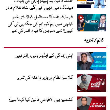
اعتماد کیا، ہم پیپلز پارٹی کی بلیک
میلنگ میں نہیں آئیں گے، شاہ غلام قادر
شہبازشریف کا مستقبل کیا؟ بڑی خبر،
کراچی میں ایم کیو ایم کی جگہ پی ٹی آئی
کیوں؟ نئے صوبوں کا قیام، اندر کی خبر
کالم / تجزیہ
اپنی زندگی کے ایڈیٹر بنیں، رائٹر نہیں
گلا سڑا نظام اور وزیر داخلہ کی تقریر
کشمیر: بین الاقوامی قانون کیا کہتا ہے؟