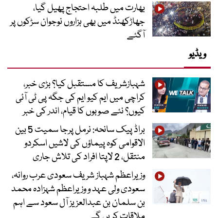
بھارت میں طلبہ احتجاج پھیل گیا،
جھاڑکھنڈ میں بھی ہزاروں نوجوان سڑکوں پر
آگئے
ویڈیو
شہبازشریف کا مستقبل کیا؟ بڑی خبر،
کراچی میں ایم کیو ایم کی جگہ پی ٹی آئی
کیوں؟ نئے صوبوں کا قیام، اندر کی خبر
براڈ پیک سانحہ: نرمل پرجا سمیت 5 بین
الاقوامی کوہ پیماؤں کی لاشیں اسکردو
منتقل، 2 لاپتا افراد کی تلاش جاری
وزیراعظم شہباز شریف سعودی عرب روانہ،
سعودی ولی عہد و وزیراعظم شہزادہ محمد
بن سلمان بن عبدالعزیز آل سعود سے اہم
ملاقات کریں گے