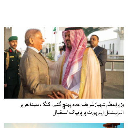
وزیراعظم شہباز شریف جدہ پہنچ گئے، کنگ عبدالعزیز
انٹرنیشنل ایئر پورٹ پر پرتپاک استقبال