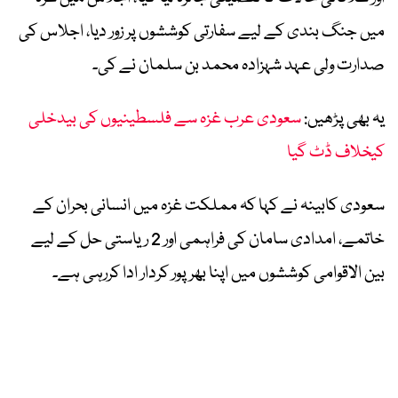
میں جنگ بندی کے لیے سفارتی کوششوں پر زور دیا، اجلاس کی
صدارت ولی عہد شہزادہ محمد بن سلمان نے کی۔
یہ بھی پڑھیں:
سعودی عرب غزہ سے فلسطینیوں کی بیدخلی
کیخلاف ڈٹ گیا
سعودی کابینہ نے کہا کہ مملکت غزہ میں انسانی بحران کے
خاتمے، امدادی سامان کی فراہمی اور 2 ریاستی حل کے لیے
بین الاقوامی کوششوں میں اپنا بھرپور کردار ادا کررہی ہے۔