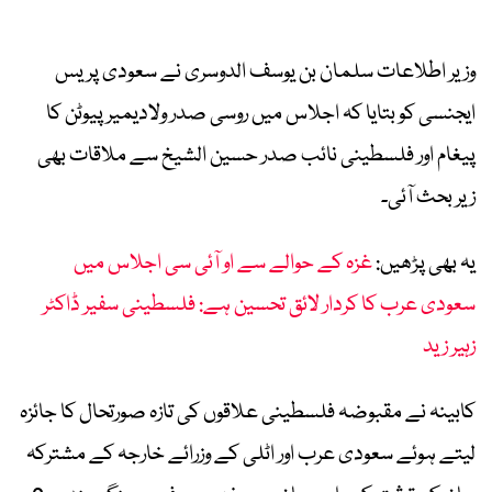
وزیر اطلاعات سلمان بن یوسف الدوسری نے سعودی پریس
ایجنسی کو بتایا کہ اجلاس میں روسی صدر ولادیمیر پیوٹن کا
پیغام اور فلسطینی نائب صدر حسین الشیخ سے ملاقات بھی
زیر بحث آئی۔
یہ بھی پڑھیں:
غزہ کے حوالے سے او آئی سی اجلاس میں
سعودی عرب کا کردار لائق تحسین ہے: فلسطینی سفیر ڈاکٹر
زہیر زید
کابینہ نے مقبوضہ فلسطینی علاقوں کی تازہ صورتحال کا جائزہ
لیتے ہوئے سعودی عرب اور اٹلی کے وزرائے خارجہ کے مشترکہ