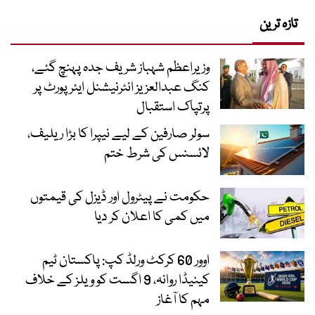
تازہ ترین
وزیراعظم شہباز شریف جدہ پہنچ گئے،
کنگ عبدالعزیز انٹرنیشنل ایئر پورٹ پر
پرتپاک استقبال
سولر صارفین کے لیے نیپرا کا بڑا ریلیف،
لائسنس کی شرط ختم
حکومت نے پیٹرول اور ڈیزل کی قیمتوں
میں کمی کا اعلان کر دیا
اوور 60 کرکٹ ورلڈ کپ: پاکستان ٹیم
کینیڈا روانہ، 9 اگست کو ویلز کے خلاف
مہم کا آغاز