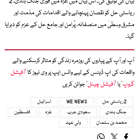
بیان کی توثیق کی۔ اس بیان میں غزہ میں فوری جنگ بندی، 2
ریاستی حل کو نقصان پہنچانے والے اقدامات کی مذمت اور
مشرق وسطیٰ میں منصفانہ، پُرامن اور جامع حل کے عزم کو دہرایا
گیا۔
آپ اور آپ کے پیاروں کی روزمرہ زندگی کو متاثر کرسکنے والے
واقعات کی اپ ڈیٹس کے لیے واٹس ایپ پر وی نیوز کا ’
آفیشل
گروپ
‘ یا ’
آفیشل چینل
‘ جوائن کریں
2ریاستی حل
WE NEWS
اسرائیل
جنگ بندی
سعودی عرب
غزہ
فلسطین
محمد بن سلمان
ولی عہد