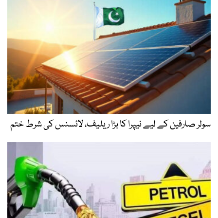
سولر صارفین کے لیے نیپرا کا بڑا ریلیف، لائسنس کی شرط ختم