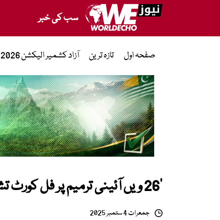
سب کی خبر
صفحہ اول
تازہ ترین
آزاد کشمیر الیکشن 2026
’26 ویں آئینی ترمیم پر فل کورٹ تشکیل دینا قانونی تقاضا ہے‘
جمعرات 4 ستمبر 2025