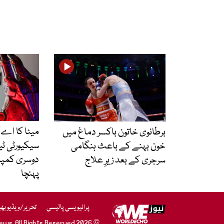
میٹا کا اے 
برطانوی خاتون باکسر دماغ میں
سیکیورٹی ٹ
خون بہنے کے باعث ہنگامی
دوسری کمپ
سرجری کے بعد زیرِ علاج
پہنچا
پرائیویسی پالیسی
تحریر/ویڈیو بھ
© 2026 WE News. All Rights Reserved