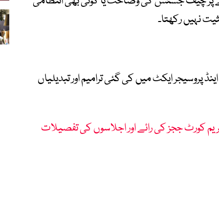
 پر چیف جسٹس کی وضاحت یا کوئی بھی انتظامی
ثیت نہیں رکھتا۔
ڈ پروسیجر ایکٹ میں کی گئی ترامیم اور تبدیلیاں
پریم کورٹ ججز کی رائے اور اجلاسوں کی تفصیلات