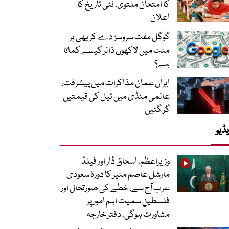
کا امتحان ملتوی، نئی تاریخ کا
اعلان
گوگل مفت سروسز دے کر بھی ہر
منٹ میں لاکھوں ڈالر کیسے کماتا
ہے؟
ایران عمان مذاکرات میں پیشرفت،
عالمی منڈی میں تیل کی قیمتیں
گر گئیں
ڈیو
وزیراعظم، اسحاق ڈار اور فیلڈ
مارشل عاصم منیر کا دورۂ سعودی
عرب آج سے، خطے کی صورتحال اور
فلسطین سمیت اہم امور پر
مشاورت ہوگی، دفتر خارجہ