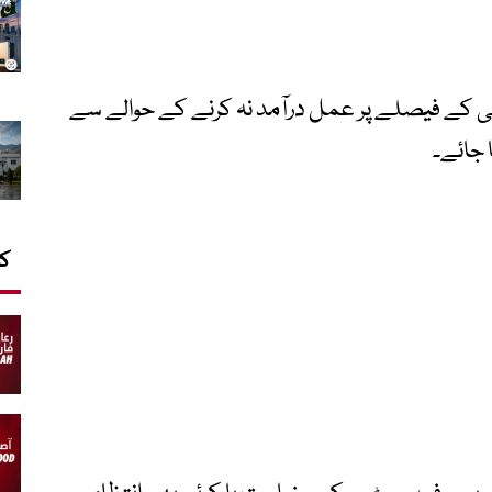
 کے فیصلے پر عمل درآمد نہ کرنے کے حوالے سے
 جائے۔
کا