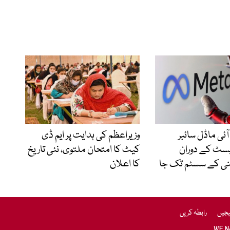
آئی ماڈل سائبر
وزیراعظم کی ہدایت پر ایم ڈی
یسٹ کے دوران
کیٹ کا امتحان ملتوی، نئی تاریخ
نی کے سسٹم تک جا
کا اعلان
یجیں
رابطہ کریں