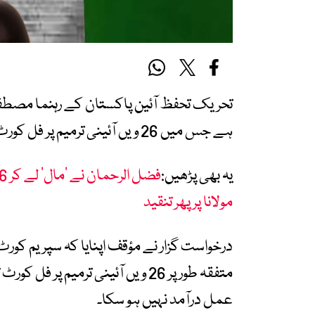
تحریک تحفظ آئین پاکستان کے رہنما مصطفیٰ
ہے جس میں 26 ویں آئینی ترمیم پر فل کورٹ کی تشکیل کا مطالبہ کیا گیا ہے۔
یہ بھی پڑھیں:
مولانا پر پھر تنقید
متفقہ طور پر 26 ویں آئینی ترمیم 
عمل درآمد نہیں ہو سکا۔