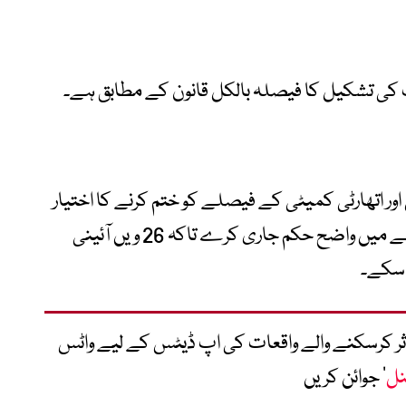
 اور اتھارٹی کمیٹی کے فیصلے کو ختم کرنے کا اختیار
نہیں رکھتی، اس لیے سپریم کورٹ اس معاملے میں واضح حکم جاری کرے تاکہ 26 ویں آئینی
 سکے۔
متاثر کرسکنے والے واقعات کی اپ ڈیٹس کے لیے واٹس
نل
‘ جوائن کریں