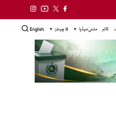
کالم
ملٹی میڈیا
X چینلز
English