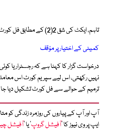
تاہم، ایکٹ کی شق 2(2) کے مطابق فل کورٹ کی تشکیل کا فیصلہ بالکل قانون کے مطابق ہے۔
کمیٹی کے اختیار پر مؤقف
درخواست گزار کا کہنا ہے کہ رجسٹرار یا کوئی
ترمیم کے حوالے سے فل کورٹ تشکیل دیا جا
آپ اور آپ کے پیاروں کی روزمرہ زندگی کو 
ایپ پر وی نیوز کا ’
آفیشل گروپ
‘ یا ’
آفیشل چی