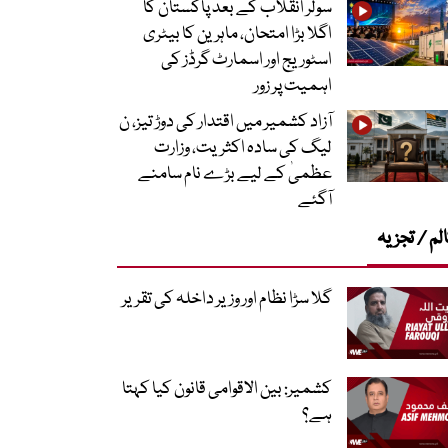
سولر انقلاب کے بعد پاکستان کا
اگلا بڑا امتحان، ماہرین کا بیٹری
اسٹوریج اور اسمارٹ گرڈز کی
اہمیت پر زور
آزاد کشمیر میں اقتدار کی دوڑ تیز، ن
لیگ کی سادہ اکثریت، وزارت
عظمیٰ کے لیے بڑے نام سامنے
آگئے
لم / تجزیہ
گلا سڑا نظام اور وزیر داخلہ کی تقریر
کشمیر: بین الاقوامی قانون کیا کہتا
ہے؟