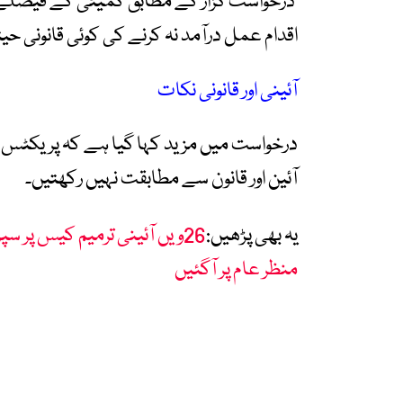
درخواست گزار کے مطابق کمیٹی کے فیصلے
اقدام عمل درآمد نہ کرنے کی کوئی قانونی حی
آئینی اور قانونی نکات
درخواست میں مزید کہا گیا ہے کہ پریکٹس این
آئین اور قانون سے مطابقت نہیں رکھتیں۔
یہ بھی پڑھیں:
26ویں آئینی ترمیم کیس پر س
منظر عام پر آگئیں