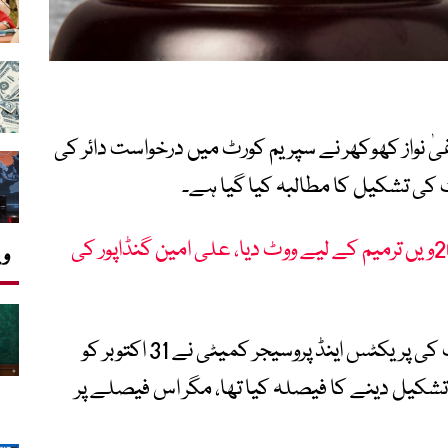
 نواز کھوکھر نے سپریم کورٹ میں درخواست دائر کی
فضل الرحمان نے ’مال‘ لے کر 26ویں ترمیم کے لیے ووٹ دیا، علی امین گنڈاپور کی
وی
درخواست گزار نے مؤقف اپنایا کہ سپریم کورٹ کی پریکٹس اینڈ پروسیجر کمیٹی نے 31 اکتوبر کو
پر فل کورٹ تشکیل دینے کا فیصلہ کیا تھا، مگر اس فیصلے پر