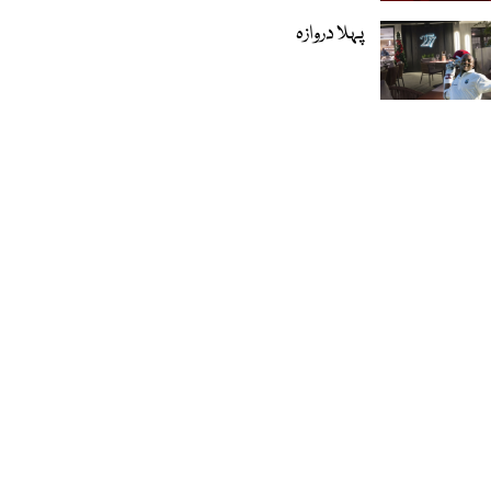
پہلا دروازہ