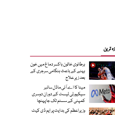
زہ ترین
برطانوی خاتون باکسر دماغ میں خون
بہنے کے باعث ہنگامی سرجری کے
بعد زیرِ علاج
میٹا کا اے آئی ماڈل سائبر
سیکیورٹی ٹیسٹ کے دوران دوسری
کمپنی کے سسٹم تک جا پہنچا
وزیراعظم کی ہدایت پر ایم ڈی کیٹ