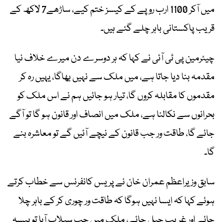
میں آکر 1100 ارب روپے کے کیسز ختم کیے، ساڑھے7 لاکھ کے
قریب پاکستانی باہر چلے گئے ہیں۔
چیئرمین پی ٹی آئی نے کہا کہ ہر دوسرے دن میرے خلاف نیا
مقدمہ بنا دیا جاتا ہے، میں ملک سے نہیں بھاگا، یہیں رہ کر
مقدموں کا مقابلہ کروں گا، تیار ہو جائیں ہم نے اس ملک کو
بحرانوں سے نکالنا ہے، ملک میں انصاف اور قانون ہو گا تو آگے
جائے گا، طاقت ور جب قانون کے نیچے آئیں گے تو معاشرہ بنے
گا۔
سابق وزیراعظم عمران خان نے پریس کانفرنس سے خطاب کرتے
ہوئے کہا کہ ایسا نہیں ہوگا کہ طاقت ور چوری کر کے باہر چلا
جائے اور غریب جیل جائے، ملک میں جب سیلاب آیا تو پیسہ