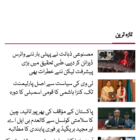
تازہ ترین
مصنوعی ذہانت نے پہلی بار نئے وائرس
ڈیزائن کر دیے، طبی تحقیق میں بڑی
پیشرفت لیکن نئے خطرات بھی
ٹی وی کی سیاست سے اصل پارلیمنٹ
تک، کنزا ہاشمی کا قومی اسمبلی کا دورہ
پاکستان کے مؤقف کی بھرپور تائید، چین
کا سلامتی کونسل سے کالعدم بی ایل اے
اور مجید بریگیڈ پر فوری پابندی کا مطالبہ