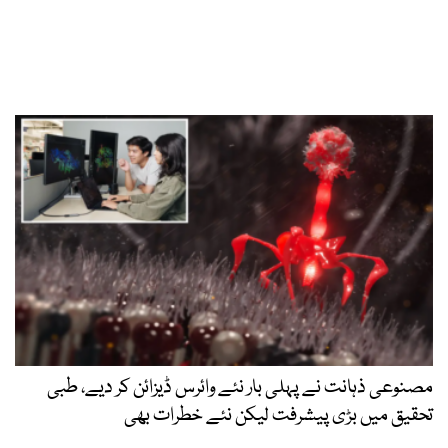
مصنوعی ذہانت نے پہلی بار نئے وائرس ڈیزائن کر دیے، طبی
تحقیق میں بڑی پیشرفت لیکن نئے خطرات بھی