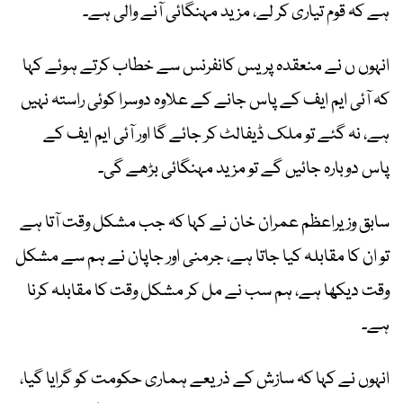
ہے کہ قوم تیاری کر لے، مزید مہنگائی آنے والی ہے۔
انہوں ں نے منعقدہ پریس کانفرنس سے خطاب کرتے ہوئے کہا
کہ آئی ایم ایف کے پاس جانے کے علاوہ دوسرا کوئی راستہ نہیں
ہے، نہ گئے تو ملک ڈیفالٹ کر جائے گا اور آئی ایم ایف کے
پاس دوبارہ جائیں گے تو مزید مہنگائی بڑھے گی۔
سابق وزیراعظم عمران خان نے کہا کہ جب مشکل وقت آتا ہے
تو ان کا مقابلہ کیا جاتا ہے، جرمنی اور جاپان نے ہم سے مشکل
وقت دیکھا ہے، ہم سب نے مل کر مشکل وقت کا مقابلہ کرنا
ہے۔
انہوں نے کہا کہ سازش کے ذریعے ہماری حکومت کو گرایا گیا،