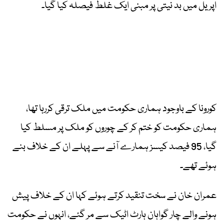
اپریل میں بد نیتی پر مبنی ایک غلط فیصلہ کیا گیا۔
کورونا کے باوجود ہماری حکومت میں ملک ترقی کررہا تھا،
ہماری حکومت کو ختم کر کے چوروں کو ملک پر مسلط کیا
گیا، 95 فیصد کیسز ہمارے آنے سے پہلے ان کے خلاف بنے
ہوئے تھے۔
عمران خان نے سخت تنقید کرتے ہوئے کہا ان کے خلاف پیش
ہونے والے چار گواہان ہارٹ اٹیک سے مر گئے، انہوں نے حکومت