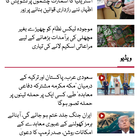
آسٹریلیا کا اسمارٹ چشموں پر تشویش کا
اظہار، نئے رازداری قوانین بنانے پر زور
موجودہ ٹیکس نظام کو چھیڑے بغیر
مچھلی کی برآمدات بڑھانے کے لیے
مراعاتی اسکیم لانے کی تیاری
ویڈیو
سعودی عرب، پاکستان اور ترکیہ کے
درمیان ’مکہ مکرمہ مشترکہ دفاعی
معاہدہ‘ طے، کسی ایک پر حملہ تینوں پر
حملہ تصور ہوگا
ایران جنگ جلد ختم ہو جائے گی، آبنائے
ہرمز کھولنے کے عبوری معاہدے کے
امکانات روشن، صدر ٹرمپ کا دعویٰ