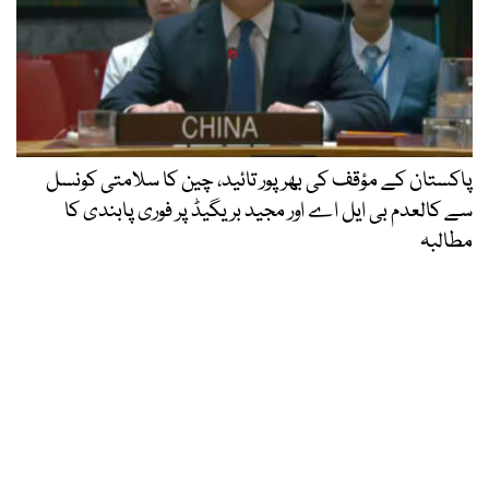
پاکستان کے مؤقف کی بھرپور تائید، چین کا سلامتی کونسل
سے کالعدم بی ایل اے اور مجید بریگیڈ پر فوری پابندی کا
مطالبہ