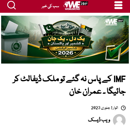
سب کی خبر
IMF کے پاس نہ گئے تو ملک ڈیفالٹ کر
جائیگا ۔ عمران خان
اتوار 1 جنوری 2023
ویب ڈیسک