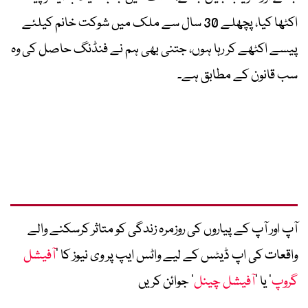
اکٹھا کیا، پچھلے 30 سال سے ملک میں شوکت خانم کیلئے
پیسے اکٹھے کر رہا ہوں، جتنی بھی ہم نے فنڈنگ حاصل کی وہ
سب قانون کے مطابق ہے۔
آپ اور آپ کے پیاروں کی روزمرہ زندگی کو متاثر کرسکنے والے
واقعات کی اپ ڈیٹس کے لیے واٹس ایپ پر وی نیوز کا ’
آفیشل
گروپ
‘ یا ’
آفیشل چینل
‘ جوائن کریں