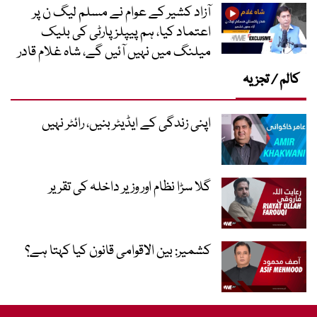
آزاد کشیر کے عوام نے مسلم لیگ ن پر
اعتماد کیا، ہم پیپلز پارٹی کی بلیک
میلنگ میں نہیں آئیں گے، شاہ غلام قادر
کالم / تجزیہ
اپنی زندگی کے ایڈیٹر بنیں، رائٹر نہیں
گلا سڑا نظام اور وزیر داخلہ کی تقریر
کشمیر: بین الاقوامی قانون کیا کہتا ہے؟