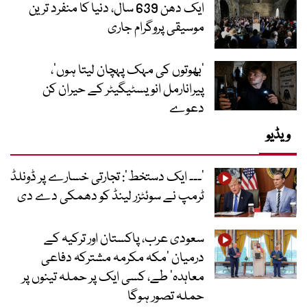
ایک دھن 639 سال، دنیا کا منفرد ترین
موسیقی پروگرام جاری
‘بھوتوں کی مہک پہچان لیتا ہوں’،
پیرانارمل انویسٹیگیٹر کے حیران کن
دعوے
ویڈیو
’۔۔۔ ایک دستخط‘: تجارتی خسارے پر ڈونلڈ
ٹرمپ نے سوئٹزر لینڈ کو دھمکی دے دی
سعودی عرب، پاکستان اور ترکیہ کے
درمیان ’مکہ مکرمہ مشترکہ دفاعی
معاہدہ‘ طے، کسی ایک پر حملہ تینوں پر
حملہ تصور ہوگا