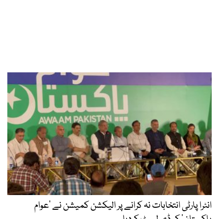
انٹرا پارٹی انتخابات نہ کرانے پر الیکشن کمیشن نے ’عوام