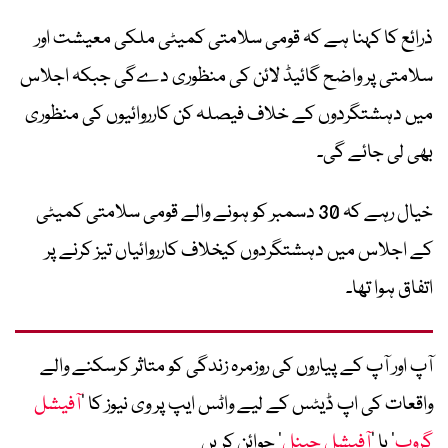
ذرائع کا کہنا ہے کہ قومی سلامتی کمیٹی ملکی معیشت اور
سلامتی پر واضح گائیڈ لائن کی منظوری دےگی جبکہ اجلاس
میں دہشتگردوں کے خلاف فیصلہ کن کارروائیوں کی منظوری
بھی لی جائے گی۔
خیال رہے کہ 30 دسمبر کو ہونے والے قومی سلامتی کمیٹی
کے اجلاس میں دہشتگردوں کیخلاف کارروائیاں تیز کرنے پر
اتفاق ہوا تھا۔
آپ اور آپ کے پیاروں کی روزمرہ زندگی کو متاثر کرسکنے والے
واقعات کی اپ ڈیٹس کے لیے واٹس ایپ پر وی نیوز کا ’
آفیشل
گروپ
‘ یا ’
آفیشل چینل
‘ جوائن کریں