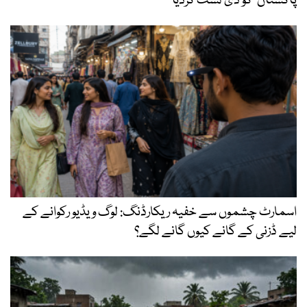
پاکستان‘ کو ڈی لسٹ کردیا
اسمارٹ چشموں سے خفیہ ریکارڈنگ: لوگ ویڈیو رکوانے کے
لیے ڈزنی کے گانے کیوں گانے لگے؟