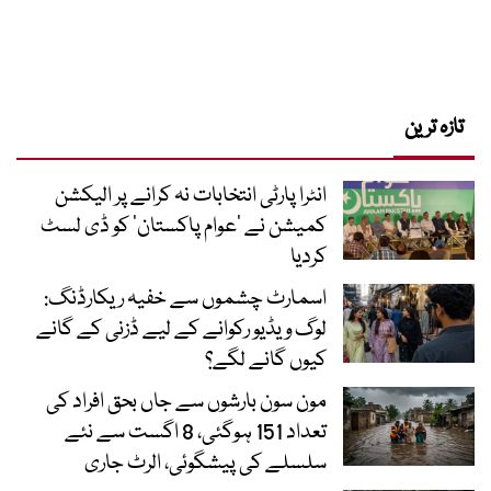
تازہ ترین
انٹرا پارٹی انتخابات نہ کرانے پر الیکشن
کمیشن نے ’عوام پاکستان‘ کو ڈی لسٹ
کردیا
اسمارٹ چشموں سے خفیہ ریکارڈنگ:
لوگ ویڈیو رکوانے کے لیے ڈزنی کے گانے
کیوں گانے لگے؟
مون سون بارشوں سے جاں بحق افراد کی
تعداد 151 ہوگئی، 8 اگست سے نئے
سلسلے کی پیشگوئی، الرٹ جاری