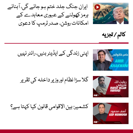
ایران جنگ جلد ختم ہو جائے گی، آبنائے
ہرمز کھولنے کے عبوری معاہدے کے
امکانات روشن، صدر ٹرمپ کا دعویٰ
کالم / تجزیہ
اپنی زندگی کے ایڈیٹر بنیں، رائٹر نہیں
گلا سڑا نظام اور وزیر داخلہ کی تقریر
کشمیر: بین الاقوامی قانون کیا کہتا ہے؟