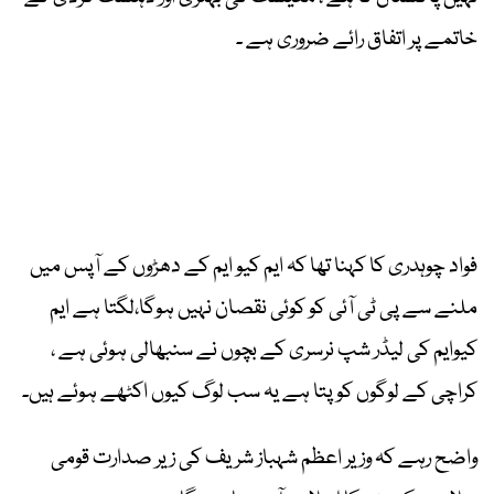
خاتمے پر اتفاق رائے ضروری ہے ۔
فواد چوہدری کا کہنا تھا کہ ایم کیو ایم کے دھڑوں کے آپس میں
ملنے سے پی ٹی آئی کو کوئی نقصان نہیں ہوگا،لگتا ہے ایم
کیوایم کی لیڈر شپ نرسری کے بچوں نے سنبھالی ہوئی ہے ،
کراچی کے لوگوں کو پتا ہے یہ سب لوگ کیوں اکٹھے ہوئے ہیں۔
واضح رہے کہ وزیر اعظم شہباز شریف کی زیر صدارت قومی