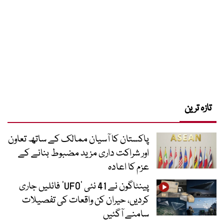
تازہ ترین
پاکستان کا آسیان ممالک کے ساتھ تعاون
اور شراکت داری مزید مضبوط بنانے کے
عزم کا اعادہ
پینٹاگون نے 41 نئی ’UFO‘ فائلیں جاری
کردیں، حیران کن واقعات کی تفصیلات
سامنے آگئیں