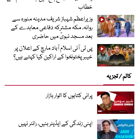
خطاب
وزیراعظم شہباز شریف مدینہ منورہ سے
روانہ، مکہ مشترکہ دفاعی معاہدے کے
بعد مسجد نبویؐ میں حاضری
پی ٹی آئی اسلام آباد مارچ کے اعلان پر
خیبر پختونخوا کے اراکین کیا کہتے ہیں؟
کالم / تجزیہ
پرانی کتابوں کا اتوار بازار
اپنی زندگی کے ایڈیٹر بنیں، رائٹر نہیں