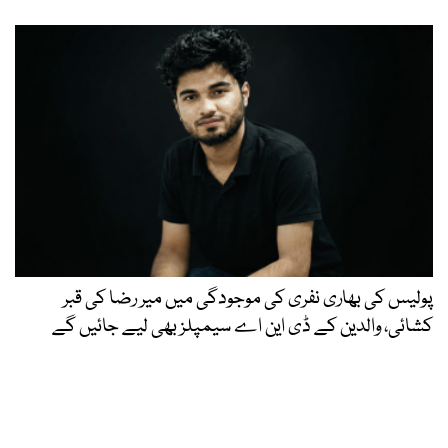
پولیس کی بھاری نفری کی موجودگی میں میر رضا کی قبر
کشائی، والدین کے ڈی این اے سیمپلز بھی لیے جائیں گے