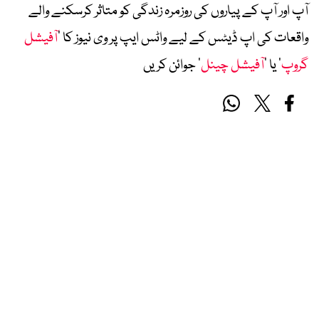
آپ اور آپ کے پیاروں کی روزمرہ زندگی کو متاثر کرسکنے والے
واقعات کی اپ ڈیٹس کے لیے واٹس ایپ پر وی نیوز کا ’
آفیشل
گروپ
‘ یا ’
آفیشل چینل
‘ جوائن کریں