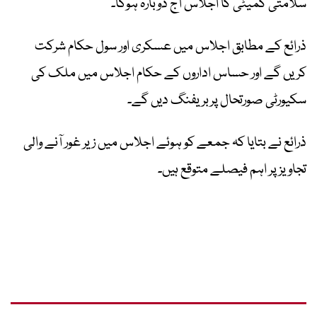
سلامتی کمیٹی کا اجلاس آج دوبارہ ہوگا۔
ذرائع کے مطابق اجلاس میں عسکری اور سول حکام شرکت
کریں گے اور حساس اداروں کے حکام اجلاس میں ملک کی
سکیورٹی صورتحال پربریفنگ دیں گے۔
ذرائع نے بتایا کہ جمعے کو ہوئے اجلاس میں زیر غور آنے والی
تجاویزپر اہم فیصلے متوقع ہیں۔