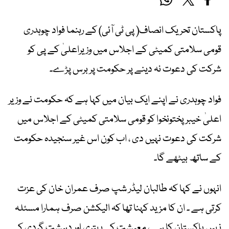
پاکستان تحریک انصاف( پی ٹی آئی) کے رہنما فواد چوہدری
قومی سلامتی کمیٹی کے اجلاس میں وزیراعلیٰ کے پی کو
شرکت کی دعوت نہ دینے پر حکومت پر برس پڑے۔
فواد چوہدری نے اپنے ایک بیان میں کہا ہے کہ حکومت نے وزیر
اعلیٰ خیبر پختونخوا کو قومی سلامتی کمیٹی کے اجلاس میں
شرکت کی دعوت نہیں دی ، اب کون اس غیر سنجیدہ حکومت
کے ساتھ بیٹھے گا۔
انہوں نے کہا کہ طالبان لیڈر شپ صرف عمران خان کی عزت
کرتی ہے ۔ ان کا مزید کہنا تھا کہ الیکشن صرف ہمارا مسئلہ
نہیں پاکستان کا ہے ، معیشت کی بہتری اور دہشت گردی کے