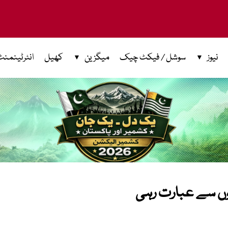
نیوز
سوشل / فیکٹ چیک
میگزین
کھیل
انٹرٹینمنٹ
وں سے عبارت رہی