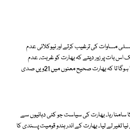
 نسلی مساوات کی ترغیب کرتے اور نیوکلائی عدم
 تک اس بات پر زور دیتے کہ بھارت کو غربت، عدم
مساوات اور نوآبادیاتی ذہنیت سے چھٹکارا پانا ہوگا تا کہ بھارت صحیح معنوں میں 21ویں صدی
 کا سامنا رہا۔ بھارت کی سیاست جو کئی دہائیوں سے
 تغیر لے لیا۔ بھارت کے اندر ہندو قومیت پسندی کا