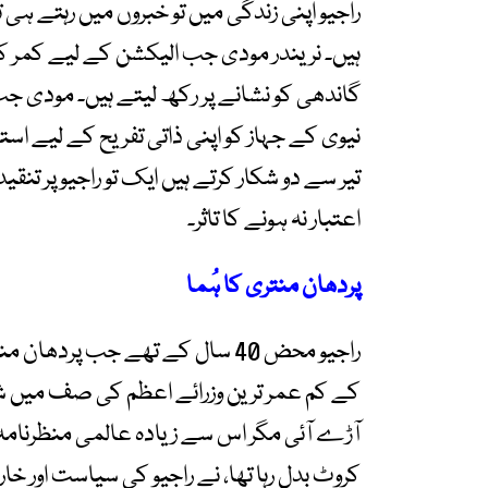
راجیو اپنی زندگی میں تو خبروں میں رہتے ہی 
ہیں۔ نریندر مودی جب الیکشن کے لیے کمر کستے
گاندھی کو نشانے پر رکھ لیتے ہیں۔ مودی جب 
نیوی کے جہاز کو اپنی ذاتی تفریح کے لیے است
تیر سے دو شکار کرتے ہیں ایک تو راجیو پر تن
اعتبار نہ ہونے کا تاثر۔
پردھان منتری کا ہُما
راجیو محض 40 سال کے تھے جب پردھا
کے کم عمر ترین وزرائے اعظم کی صف میں شام
آڑے آئی مگر اس سے زیادہ عالمی منظرنامہ
کروٹ بدل رہا تھا، نے راجیو کی سیاست اور خا