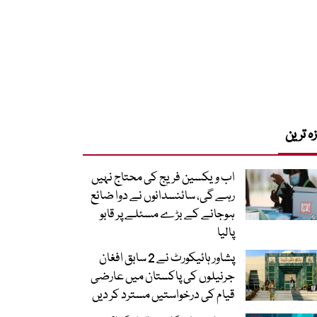
زہ ترین
اب ویکسین فریج کی محتاج نہیں
رہے گی، سائنسدانوں نے دوا ضائع
ہوجانے کے بڑے مسئلے پر قابو
پالیا
پشاور ہائیکورٹ نے 2 سابق افغان
جرنیلوں کی پاکستان میں عارضی
قیام کی درخواستیں مسترد کر دیں