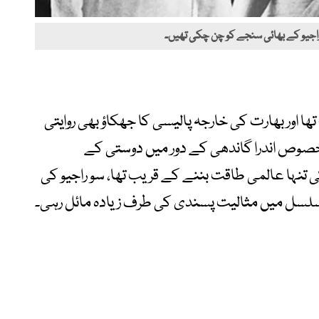
ن راجیو کے بھائی سنجے کو چن چکی تھیں۔
ا اور بھارت کی خارجہ پالیسی کا جھکاؤ بھی روایتی
بالخصوص اندرا گاندھی کے دور میں دوستی کے
کی تنہا عالمی طاقت بننے کے قریب تھا، سو راجیو کی
ے تسلسل میں مثالیت پسندی کی طرف زیادہ مائل رہی۔