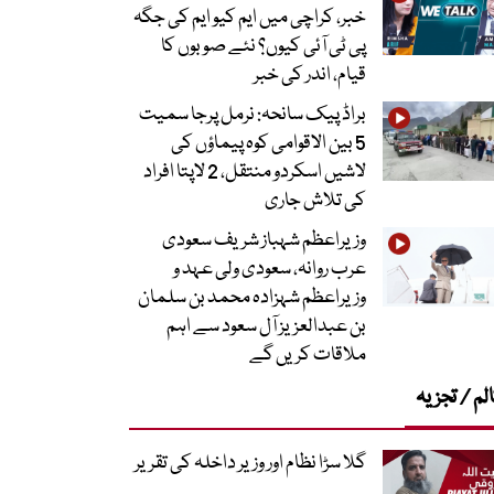
خبر، کراچی میں ایم کیو ایم کی جگہ
پی ٹی آئی کیوں؟ نئے صوبوں کا
قیام، اندر کی خبر
براڈ پیک سانحہ: نرمل پرجا سمیت
5 بین الاقوامی کوہ پیماؤں کی
لاشیں اسکردو منتقل، 2 لاپتا افراد
کی تلاش جاری
وزیراعظم شہباز شریف سعودی
عرب روانہ، سعودی ولی عہد و
وزیراعظم شہزادہ محمد بن سلمان
بن عبدالعزیز آل سعود سے اہم
ملاقات کریں گے
لم / تجزیہ
گلا سڑا نظام اور وزیر داخلہ کی تقریر