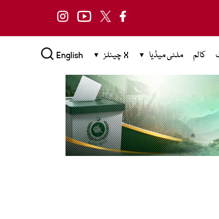
کالم
ملٹی میڈیا
X چینلز
English