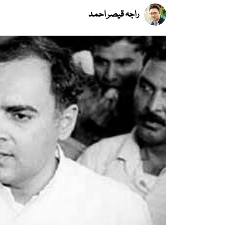
راجہ قیصر احمد