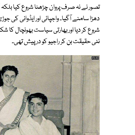
تصور نے نہ صرف پروان چڑھنا شروع کیا بلکہ 
دھڑا سامنے آگیا۔ واجپائی اور ایڈوانی کی جو
شروع کر دیا اور بھارتی سیاست بھونچال کا شکا
نئی حقیقت بن کر راجیو کو درپیش تھی۔