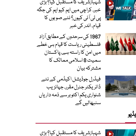
شہبازشریف کا مستقبل کیا؟ بڑی
خبر، کراچی میں ایم کیو ایم کی جگہ
پی ٹی آئی کیوں؟ نئے صوبوں کا
قیام، اندر کی خبر
1967 کی سرحدوں کے مطابق آزاد
فلسطینی ریاست کا قیام ہی خطے
میں امن کا راستہ ہے، پاکستان
سمیت 8 اسلامی ممالک کا
مشترکہ بیان
فیڈرل جوڈیشل اکیڈمی کے نئے
ڈائریکٹر جنرل مقرر، جہانزیب
شنواری یکم اکتوبر سے ذمہ داریاں
سنبھالیں گے
ڈیو
شہبازشریف کا مستقبل کیا؟ بڑی