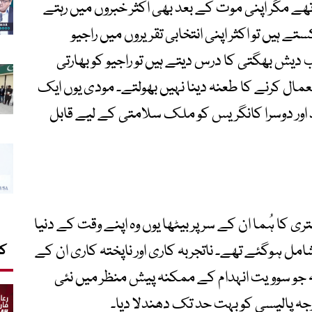
تھے مگر اپنی موت کے بعد بھی اکثر خبروں میں رہتے
 ہیں تو اکثر اپنی انتخابی تقریروں میں راجیو
دیش بھگتی کا درس دیتے ہیں تو راجیو کو بھارتی
عمال کرنے کا طعنہ دینا نہیں بھولتے۔ مودی یوں ایک
قید اور دوسرا کانگریس کو ملک سلامتی کے لیے قابل
ن منتری کا ہُما ان کے سر پر بیٹھا یوں وہ اپنے وقت کے دنیا
ل ہوگئے تھے۔ ناتجربہ کاری اور ناپختہ کاری ان کے
کا
 جو سوویت انہدام کے ممکنہ پیش منظر میں نئی
رجہ پالیسی کو بہت حد تک دھندلا دیا۔