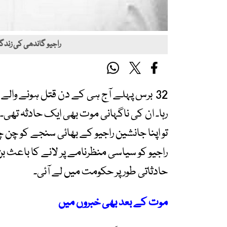
راجیو گاندھی کی زندگی
32 برس پہلے آج ہی کے دن قتل ہونے والے 
رہا۔ ان کی ناگہانی موت بھی ایک حادثہ تھی۔ 
تو اپنا جانشین راجیو کے بھائی سنجے کو چ
راجیو کو سیاسی منظرنامے پر لانے کا باعث ب
حادثاتی طور پر حکومت میں لے آئی۔
موت کے بعد بھی
خبروں میں