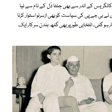
کانگریس کے اندر سے بھی جنتا دَل کے نام سے نیا
ڑی نے بی جے پی کی سیاست کو بھی ازسرنو استوار کرنا
ر ہو گئی۔ انتخابی طور پر بھی گٹھ بندن سرکار ایک