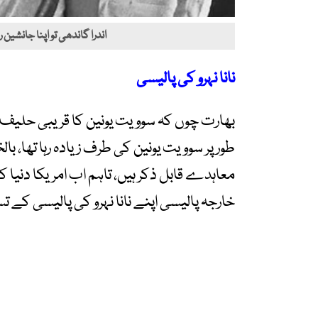
اندرا گاندھی تو اپنا جانشی
نانا نہرو کی پالیسی
بھارت چوں کہ سوویت یونین کا قریبی حلیف تھ
طور پر سوویت یونین کی طرف زیادہ رہا تھا، 
معاہدے قابل ذکر ہیں، تاہم اب امریکا دنیا 
خارجہ پالیسی اپنے نانا نہرو کی پالیسی ک