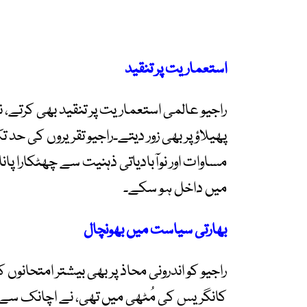
استعماریت پر تنقید
راجیو عالمی استعماریت پر تنقید بھی کرتے،
پھیلاؤ پر بھی زور دیتے۔راجیو تقریروں کی حد
میں داخل ہو سکے۔
بھارتی سیاست میں بھونچال
راجیو کو اندرونی محاذ پر بھی بیشتر امتحانوں
کانگریس کی مُٹھی میں تھی، نے اچانک سے نیا