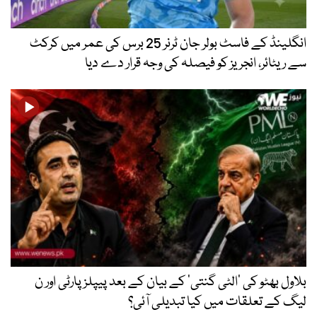
انگلینڈ کے فاسٹ بولر جان ٹرنر 25 برس کی عمر میں کرکٹ
سے ریٹائر، انجریز کو فیصلہ کی وجہ قرار دے دیا
بلاول بھٹو کی ’الٹی گنتی‘ کے بیان کے بعد پیپلز پارٹی اور ن
لیگ کے تعلقات میں کیا تبدیلی آئی؟