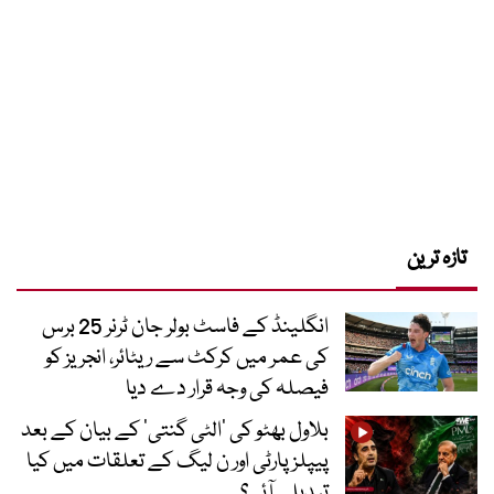
تازہ ترین
انگلینڈ کے فاسٹ بولر جان ٹرنر 25 برس
کی عمر میں کرکٹ سے ریٹائر، انجریز کو
فیصلہ کی وجہ قرار دے دیا
بلاول بھٹو کی ’الٹی گنتی‘ کے بیان کے بعد
پیپلز پارٹی اور ن لیگ کے تعلقات میں کیا
تبدیلی آئی؟