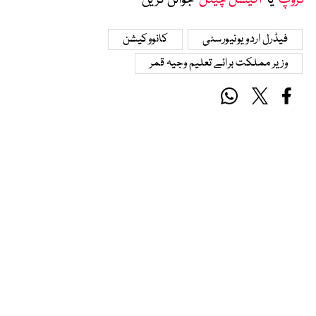
گروپ
‘ یا ’
آفیشل چینل
‘ جوائن کریں
فیڈرل اردو یونیورسٹی
کانووکیشن
وزیر مملکت برائے تعلیم وجیہ قمر