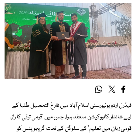
فیڈرل اردو یونیورسٹی اسلام آباد میں فارغ التحصیل طلبا کے
لیے شاندار کانووکیشن منعقد ہوا، جس میں ’قومی ترقی کا راز،
قومی زبان میں تعلیم‘ کے سلوگن کے تحت گریجویٹس کو