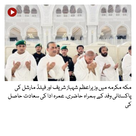
مکہ مکرمہ میں وزیراعظم شہباز شریف اور فیلڈ مارشل کی
پاکستانی وفد کے ہمراہ حاضری، عمرہ ادا کی سعادت حاصل
کی