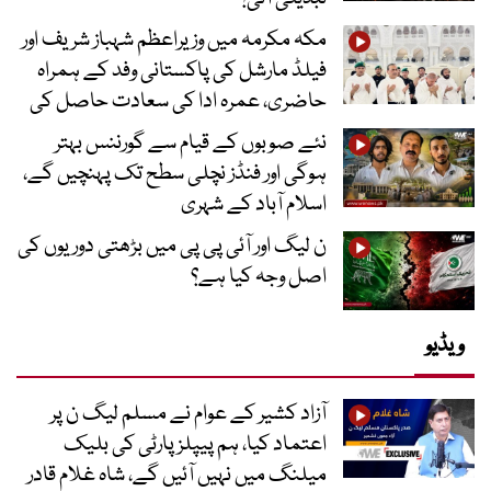
مکہ مکرمہ میں وزیراعظم شہباز شریف اور
فیلڈ مارشل کی پاکستانی وفد کے ہمراہ
حاضری، عمرہ ادا کی سعادت حاصل کی
نئے صوبوں کے قیام سے گورننس بہتر
ہوگی اور فنڈز نچلی سطح تک پہنچیں گے،
اسلام آباد کے شہری
ن لیگ اور آئی پی پی میں بڑھتی دوریوں کی
اصل وجہ کیا ہے؟
ویڈیو
آزاد کشیر کے عوام نے مسلم لیگ ن پر
اعتماد کیا، ہم پیپلز پارٹی کی بلیک
میلنگ میں نہیں آئیں گے، شاہ غلام قادر