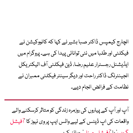
انچارج کیمپس ڈاکٹر صبا بشیر نے کہا کہ کانووکیشن نے
فیکلٹی اور طلبا میں نئی توانائی پیدا کی ہے۔ پروگرام میں
ایڈیشنل رجسٹرار علیم رضا، ڈین فیکلٹی آف الیکٹریکل
انجینئرنگ ڈاکٹر راحت اور دیگر سینئر فیکلٹی ممبران نے
نظامت کے فرائض انجام دیے۔
آپ اور آپ کے پیاروں کی روزمرہ زندگی کو متاثر کرسکنے والے
واقعات کی اپ ڈیٹس کے لیے واٹس ایپ پر وی نیوز کا ’
آفیشل