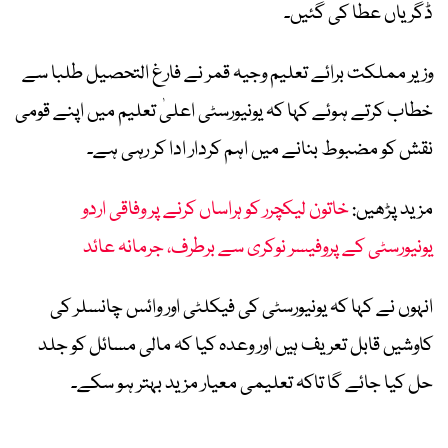
ڈگریاں عطا کی گئیں۔
وزیر مملکت برائے تعلیم وجیہ قمر نے فارغ التحصیل طلبا سے
خطاب کرتے ہوئے کہا کہ یونیورسٹی اعلیٰ تعلیم میں اپنے قومی
نقش کو مضبوط بنانے میں اہم کردار ادا کر رہی ہے۔
مزید پڑھیں:
خاتون لیکچرر کو ہراساں کرنے پر وفاقی اردو
یونیورسٹی کے پروفیسر نوکری سے برطرف، جرمانہ عائد
انہوں نے کہا کہ یونیورسٹی کی فیکلٹی اور وائس چانسلر کی
کاوشیں قابل تعریف ہیں اور وعدہ کیا کہ مالی مسائل کو جلد
حل کیا جائے گا تاکہ تعلیمی معیار مزید بہتر ہو سکے۔