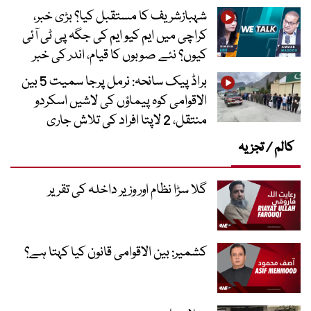
شہبازشریف کا مستقبل کیا؟ بڑی خبر،
کراچی میں ایم کیو ایم کی جگہ پی ٹی آئی
کیوں؟ نئے صوبوں کا قیام، اندر کی خبر
براڈ پیک سانحہ: نرمل پرجا سمیت 5 بین
الاقوامی کوہ پیماؤں کی لاشیں اسکردو
منتقل، 2 لاپتا افراد کی تلاش جاری
کالم / تجزیہ
گلا سڑا نظام اور وزیر داخلہ کی تقریر
کشمیر: بین الاقوامی قانون کیا کہتا ہے؟