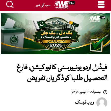
سب کی خبر
فیڈرل اردو یونیورسٹی کانووکیشن، فارغ
التحصیل طلبا کو ڈگریاں تفویض
جمعرات 13 نومبر 2025
ویب ڈیسک