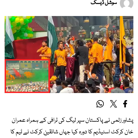
سوشل ڈیسک
پشاور زلمی نے پاکستان سپر لیگ کی ٹرافی کے ہمراہ عمران
خان کرکٹ اسٹیڈیم کا دورہ کیا جہاں شائقینِ کرکٹ نے ٹیم کا