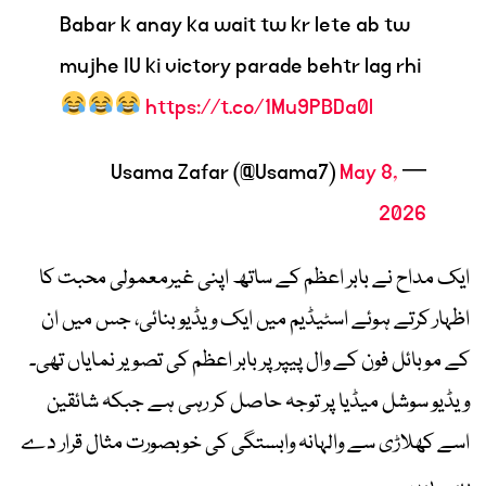
Babar k anay ka wait tw kr lete ab tw
mujhe IU ki victory parade behtr lag rhi
https://t.co/1Mu9PBDa0l
May 8,
— Usama Zafar (@Usama7)
2026
ایک مداح نے بابر اعظم کے ساتھ اپنی غیرمعمولی محبت کا
اظہار کرتے ہوئے اسٹیڈیم میں ایک ویڈیو بنائی، جس میں ان
کے موبائل فون کے وال پیپر پر بابر اعظم کی تصویر نمایاں تھی۔
ویڈیو سوشل میڈیا پر توجہ حاصل کر رہی ہے جبکہ شائقین
اسے کھلاڑی سے والہانہ وابستگی کی خوبصورت مثال قرار دے
رہے ہیں۔