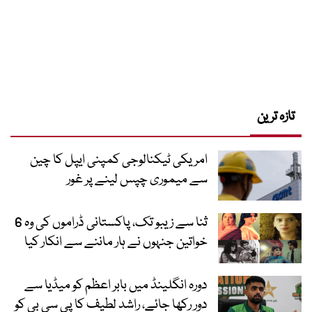
تازہ ترین
امریکی ٹیکنالوجی کمپنی ایپل کا چین
سے میموری چپس لینے پر غور
ثنا سے زیبو تک، پاکستانی ڈراموں کی وہ 6
خواتین جنہوں نے ہار ماننے سے انکار کیا
دورہ انگلینڈ میں بابر اعظم کو میڈیا سے
دور رکھا جائے، راشد لطیف کا پی سی بی کو