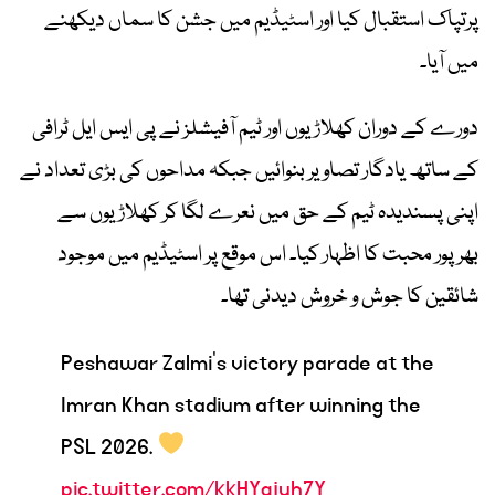
پرتپاک استقبال کیا اور اسٹیڈیم میں جشن کا سماں دیکھنے
میں آیا۔
دورے کے دوران کھلاڑیوں اور ٹیم آفیشلز نے پی ایس ایل ٹرافی
کے ساتھ یادگار تصاویر بنوائیں جبکہ مداحوں کی بڑی تعداد نے
اپنی پسندیدہ ٹیم کے حق میں نعرے لگا کر کھلاڑیوں سے
بھرپور محبت کا اظہار کیا۔ اس موقع پر اسٹیڈیم میں موجود
شائقین کا جوش و خروش دیدنی تھا۔
Peshawar Zalmi's victory parade at the
Imran Khan stadium after winning the
PSL 2026.
pic.twitter.com/kkHYqjuh7Y