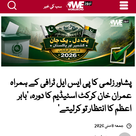
سب کی خبر
پشاور زلمی کا پی ایس ایل ٹرافی کے ہمراہ
عمران خان کرکٹ اسٹیڈیم کا دورہ، ’بابر
اعظم کا انتظار تو کرلیتے‘
جمعہ 8 مئی 2026