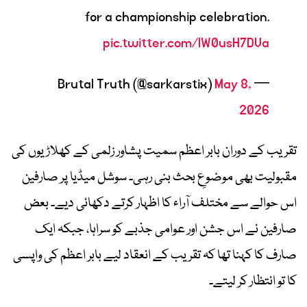
for a championship celebration.
pic.twitter.com/lW0usH7DVa
May 8,
— Brutal Truth (@sarkarstix)
2026
تقریب کے دوران بابر اعظم سمیت پشاور زلمی کے کھلاڑیوں کی
مقبولیت بھی موضوعِ بحث بنی رہی۔ سوشل میڈیا پر صارفین
اس حوالے سے مختلف آراء کا اظہار کرتے دکھائی دیے۔ بعض
صارفین نے اس جشن اور عوامی جذبے کو سراہا، جبکہ ایک
صارف کا کہنا تھا کہ تقریب کے انعقاد لیے بابر اعظم کی واپسی
کا تو انتظار کر لیتے۔