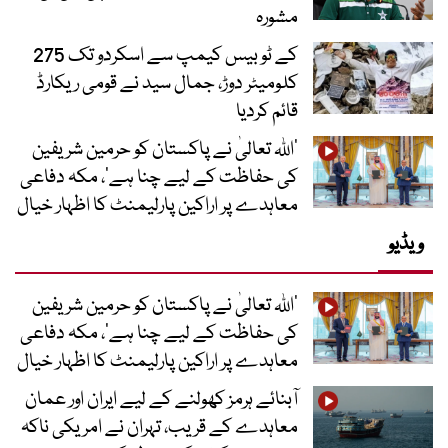
مشورہ
کے ٹو بیس کیمپ سے اسکردو تک 275
کلومیٹر دوڑ، جمال سید نے قومی ریکارڈ
قائم کردیا
’اللہ تعالیٰ نے پاکستان کو حرمین شریفین
کی حفاظت کے لیے چنا ہے‘، مکہ دفاعی
معاہدے پر اراکین پارلیمنٹ کا اظہار خیال
ویڈیو
’اللہ تعالیٰ نے پاکستان کو حرمین شریفین
کی حفاظت کے لیے چنا ہے‘، مکہ دفاعی
معاہدے پر اراکین پارلیمنٹ کا اظہار خیال
آبنائے ہرمز کھولنے کے لیے ایران اور عمان
معاہدے کے قریب، تہران نے امریکی ناکہ