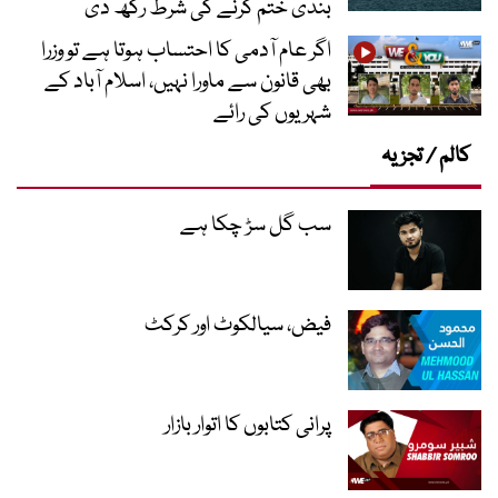
بندی ختم کرنے کی شرط رکھ دی
اگر عام آدمی کا احتساب ہوتا ہے تو وزرا
بھی قانون سے ماورا نہیں، اسلام آباد کے
شہریوں کی رائے
کالم / تجزیہ
سب گل سڑ چکا ہے
فیض، سیالکوٹ اور کرکٹ
پرانی کتابوں کا اتوار بازار