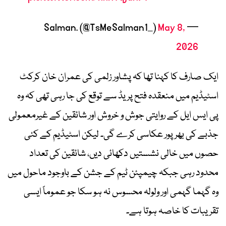
May 8,
— Salman. (@TsMeSalman1_)
2026
ایک صارف کا کہنا تھا کہ پشاور زلمی کی عمران خان کرکٹ
اسٹیڈیم میں منعقدہ فتح پریڈ سے توقع کی جا رہی تھی کہ وہ
پی ایس ایل کے روایتی جوش و خروش اور شائقین کے غیرمعمولی
جذبے کی بھرپور عکاسی کرے گی۔ لیکن اسٹیڈیم کے کئی
حصوں میں خالی نشستیں دکھائی دیں، شائقین کی تعداد
محدود رہی جبکہ چیمپئن ٹیم کے جشن کے باوجود ماحول میں
وہ گہما گہمی اور ولولہ محسوس نہ ہو سکا جو عموماً ایسی
تقریبات کا خاصہ ہوتا ہے۔