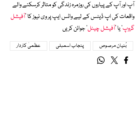
آپ اور آپ کے پیاروں کی روزمرہ زندگی کو متاثر کرسکنے والے
واقعات کی اپ ڈیٹس کے لیے واٹس ایپ پر وی نیوز کا ’
آفیشل
گروپ
‘ یا ’
آفیشل چینل
‘ جوائن کریں
بُنیان مرصوص
پنجاب اسمبلی
عظمیٰ کاردار