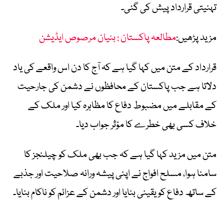
تہنیتی قرارداد پیش کی گئی۔
مزید پڑھیں:
مطالعہ پاکستان : بنیان مرصوص ایڈیشن
قرارداد کے متن میں کہا گیا ہے کہ آج کا دن اس واقعے کی یاد
دلاتا ہے جب پاکستان کے محافظوں نے دشمن کی جارحیت
کے مقابلے میں مضبوط دفاع کا مظاہرہ کیا اور ملک کے
خلاف کسی بھی خطرے کا مؤثر جواب دیا۔
متن میں مزید کہا گیا ہے کہ جب بھی ملک کو چیلنجز کا
سامنا ہوا، مسلح افواج نے اپنی پیشہ ورانہ صلاحیت اور جذبے
کے ساتھ دفاع کو یقینی بنایا اور دشمن کے عزائم کو ناکام بنایا۔