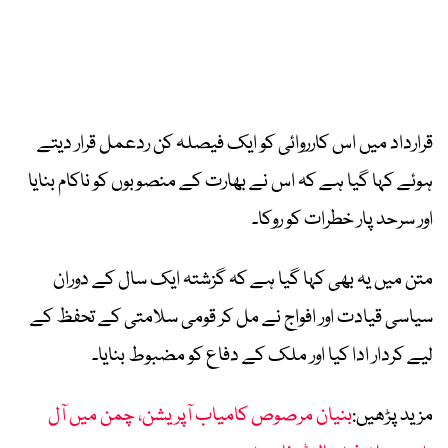
قرارداد میں اس کارروائی کو ایک فیصلہ کن ردعمل قرار دیتے
ہوئے کہا گیا ہے کہ اس نے بھارت کے منصوبوں کو ناکام بنایا
اور سرحد پار خطرات کو روکا۔
متن میں یہ بھی کہا گیا ہے کہ گزشتہ ایک سال کے دوران
سیاسی قیادت اور افواج نے مل کر قومی سلامتی کے تحفظ کے
لیے کردار ادا کیا اور ملک کے دفاع کو مضبوط بنایا۔
مزید پڑھیں:
بنیان مرصوص کامیاب آپریشن، چمن میں آل