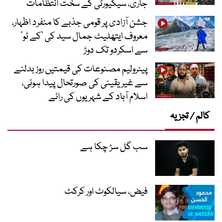
جاری، سیکیورٹی کے سخت انتظامات
جشن آزادی پر قومی جذبے کا منفرد اظہار،
معروف ایتھلیٹ جمال سید کی ’کے ٹو‘
سے اسکردو تک دوڑ
پیٹرولیم مصنوعات کی قیمتیں روز بدلنے
سے غیر یقینی کی صورتحال پیدا ہوئی،
اسلام آباد کے شہریوں کی رائے
کالم / تجزیہ
سب گل سڑ چکا ہے
فیض، سیالکوٹ اور کرکٹ