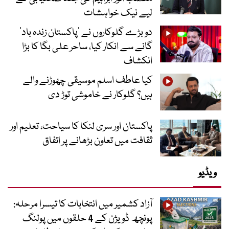
لیے نیک خواہشات
دو بڑے گلوکاروں نے ’پاکستان زندہ باد‘
گانے سے انکار کیا، ساحر علی بگا کا بڑا
انکشاف
کیا عاطف اسلم موسیقی چھوڑنے والے
ہیں؟ گلوکار نے خاموشی توڑ دی
پاکستان اور سری لنکا کا سیاحت، تعلیم اور
ثقافت میں تعاون بڑھانے پر اتفاق
ویڈیو
آزاد کشمیر میں انتخابات کا تیسرا مرحلہ:
پونچھ ڈویژن کے 4 حلقوں میں پولنگ