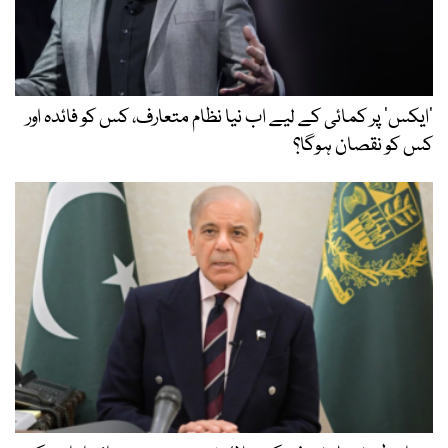
’ایکس‘ پر کمائی کے لیے اب نیا نظام متعارف، کس کو فائدہ اور
کس کو نقصان ہوگا؟