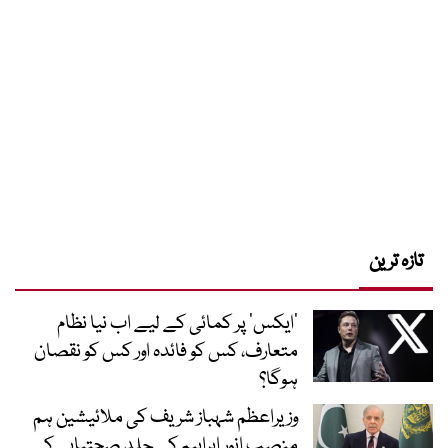
تازہ ترین
’ایکس‘ پر کمائی کے لیے اب نیا نظام
متعارف، کس کو فائدہ اور کس کو نقصان
ہوگا؟
وزیراعظم شہباز شریف کی ملائیشین ہم
منصب انور ابراہیم کی جلد صحتیابی کے