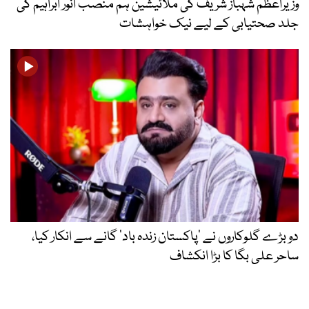
وزیراعظم شہباز شریف کی ملائیشین ہم منصب انور ابراہیم کی
جلد صحتیابی کے لیے نیک خواہشات
دو بڑے گلوکاروں نے ’پاکستان زندہ باد‘ گانے سے انکار کیا،
ساحر علی بگا کا بڑا انکشاف