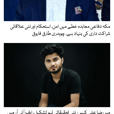
مکہ دفاعی معاہدہ خطے میں امن، استحکام اور نئی علاقائی
شراکت داری کی بنیاد ہے، چوہدری طارق فاروق
میر رضا علی کیس: نئی تحقیقاتی ٹیم تشکیل، ایف آئی آر میں