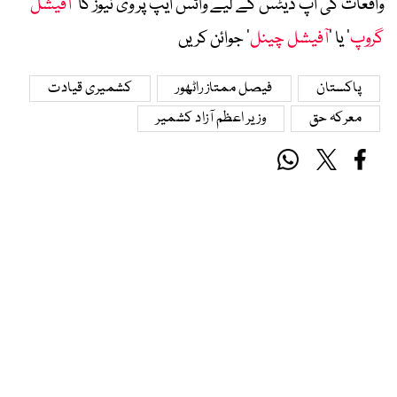
واقعات کی اپ ڈیٹس کے لیے واٹس ایپ پر وی نیوز کا ’
آفیشل
گروپ
‘ یا ’
آفیشل چینل
‘ جوائن کریں
پاکستان
فیصل ممتاز راٹھور
کشمیری قیادت
معرکہ حق
وزیر اعظم آزاد کشمیر