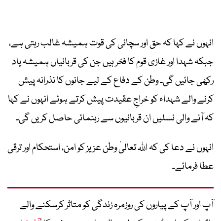
انہوں نے کہا کہ حق اور سچائی کی قوت ہمیشہ غالب رہتی ہے،
جبکہ شہدا اور غازی قوم کا فخر ہیں جن کی قربانیاں ہمیشہ یاد
رکھی جائیں گی۔ وطن کے دفاع کے لیے جانوں کا نذرانہ پیش
کرنے والے شہداء کو خراجِ عقیدت پیش کرتے ہوئے انہوں نے کہا
کہ آنے والی نسلیں ان قربانیوں سے رہنمائی حاصل کریں گی۔
انہوں نے دعا کی کہ اللہ تعالیٰ وطن عزیز کو امن، استحکام اور ترقی
عطا فرمائے۔
آپ اور آپ کے پیاروں کی روزمرہ زندگی کو متاثر کرسکنے والے