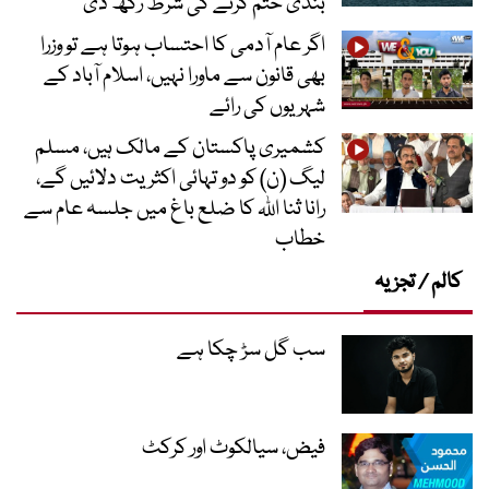
بندی ختم کرنے کی شرط رکھ دی
اگر عام آدمی کا احتساب ہوتا ہے تو وزرا
بھی قانون سے ماورا نہیں، اسلام آباد کے
شہریوں کی رائے
کشمیری پاکستان کے مالک ہیں، مسلم
لیگ (ن) کو دو تہائی اکثریت دلائیں گے،
رانا ثنا اللہ کا ضلع باغ میں جلسہ عام سے
خطاب
کالم / تجزیہ
سب گل سڑ چکا ہے
فیض، سیالکوٹ اور کرکٹ