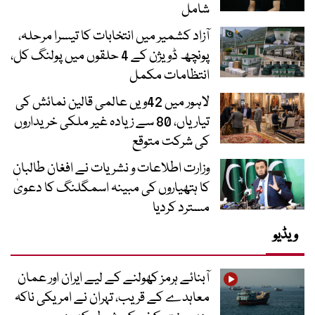
شامل
آزاد کشمیر میں انتخابات کا تیسرا مرحلہ،
پونچھ ڈویژن کے 4 حلقوں میں پولنگ کل،
انتظامات مکمل
لاہور میں 42ویں عالمی قالین نمائش کی
تیاریاں، 80 سے زیادہ غیر ملکی خریداروں
کی شرکت متوقع
وزارت اطلاعات و نشریات نے افغان طالبان
کا ہتھیاروں کی مبینہ اسمگلنگ کا دعویٰ
مسترد کردیا
ویڈیو
آبنائے ہرمز کھولنے کے لیے ایران اور عمان
معاہدے کے قریب، تہران نے امریکی ناکہ