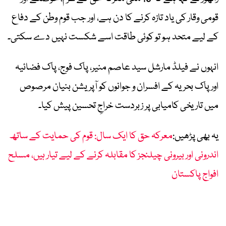
قومی وقار کی یاد تازہ کرنے کا دن ہے، اور جب قوم وطن کے دفاع
کے لیے متحد ہو تو کوئی طاقت اسے شکست نہیں دے سکتی۔
انہوں نے فیلڈ مارشل سید عاصم منیر، پاک فوج، پاک فضائیہ
اور پاک بحریہ کے افسران و جوانوں کو آپریشن بنیان مرصوص
میں تاریخی کامیابی پر زبردست خراجِ تحسین پیش کیا۔
یہ بھی پڑھیں:
معرکہ حق کا ایک سال: قوم کی حمایت کے ساتھ
اندرونی اور بیرونی چیلنجز کا مقابلہ کرنے کے لیے تیار ہیں، مسلح
افواج پاکستان