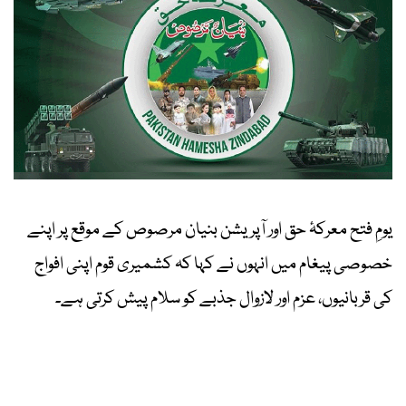
یومِ فتح معرکۂ حق اور آپریشن بنیان مرصوص کے موقع پر اپنے
خصوصی پیغام میں انہوں نے کہا کہ کشمیری قوم اپنی افواج
کی قربانیوں، عزم اور لازوال جذبے کو سلام پیش کرتی ہے۔