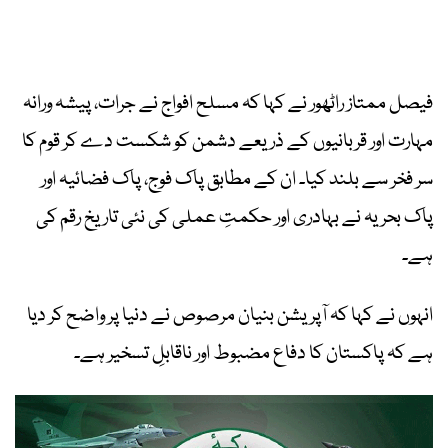
فیصل ممتاز راٹھور نے کہا کہ مسلح افواج نے جرات، پیشہ ورانہ
مہارت اور قربانیوں کے ذریعے دشمن کو شکست دے کر قوم کا
سر فخر سے بلند کیا۔ ان کے مطابق پاک فوج، پاک فضائیہ اور
پاک بحریہ نے بہادری اور حکمتِ عملی کی نئی تاریخ رقم کی
ہے۔
انہوں نے کہا کہ آپریشن بنیان مرصوص نے دنیا پر واضح کر دیا
ہے کہ پاکستان کا دفاع مضبوط اور ناقابلِ تسخیر ہے۔