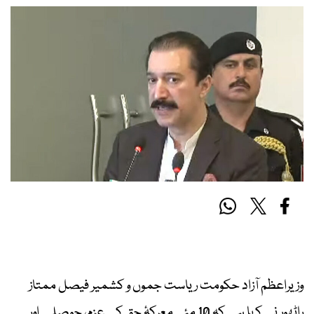
وزیراعظم آزاد حکومت ریاست جموں و کشمیر فیصل ممتاز
راٹھور نے کہا ہے کہ 10 مئی معرکۂ حق کے عزم، حوصلے اور