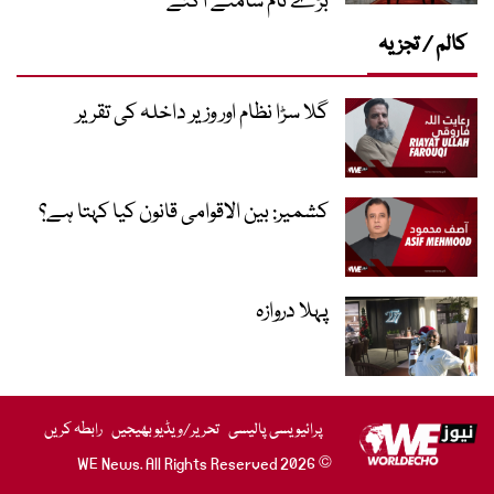
بڑے نام سامنے آگئے
کالم / تجزیہ
گلا سڑا نظام اور وزیر داخلہ کی تقریر
کشمیر: بین الاقوامی قانون کیا کہتا ہے؟
پہلا دروازہ
پرائیویسی پالیسی
تحریر/ویڈیو بھیجیں
رابطہ کریں
© 2026 WE News. All Rights Reserved