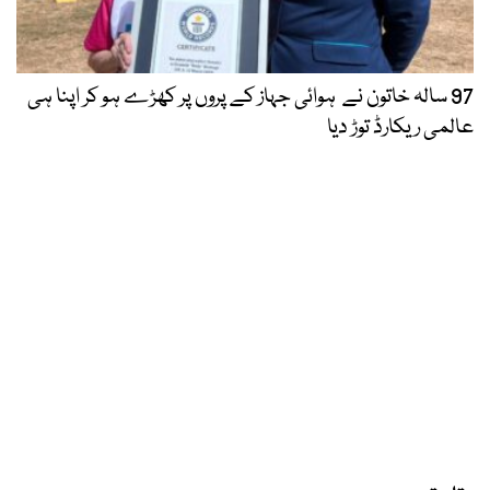
97 سالہ خاتون نے ہوائی جہاز کے پروں پر کھڑے ہو کر اپنا ہی
عالمی ریکارڈ توڑ دیا