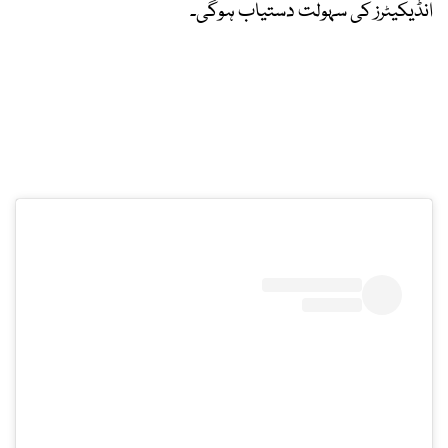
انڈیکیٹرز کی سہولت دستیاب ہوگی۔