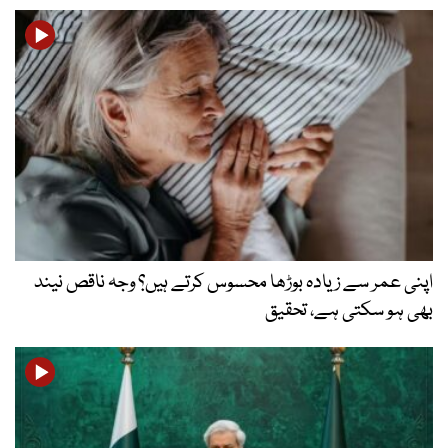
اپنی عمر سے زیادہ بوڑھا محسوس کرتے ہیں؟ وجہ ناقص نیند
بھی ہو سکتی ہے، تحقیق