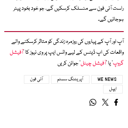
راست آئی فون سے منسلک کرسکیں گے، جو خود بخود پیئر
ہوجائیں گے۔
آپ اور آپ کے پیاروں کی روزمرہ زندگی کو متاثر کرسکنے والے
واقعات کی اپ ڈیٹس کے لیے واٹس ایپ پر وی نیوز کا ’
آفیشل
گروپ
‘ یا ’
آفیشل چینل
‘ جوائن کریں
WE NEWS
آپریٹنگ سسٹم
آئی فون
ایپل