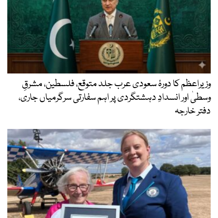
وزیراعظم کا دورۂ سعودی عرب جلد متوقع، فلسطین، مشرقِ
وسطیٰ اور انسدادِ دہشتگردی پر اہم سفارتی سرگرمیاں جاری،
دفتر خارجہ