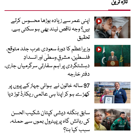
تازہ ترین
اپنی عمر سے زیادہ بوڑھا محسوس کرتے
ہیں؟ وجہ ناقص نیند بھی ہو سکتی ہے،
تحقیق
وزیراعظم کا دورۂ سعودی عرب جلد متوقع،
فلسطین، مشرقِ وسطیٰ اور انسدادِ
دہشتگردی پر اہم سفارتی سرگرمیاں جاری،
دفتر خارجہ
97 سالہ خاتون نے ہوائی جہاز کے پروں پر
کھڑے ہو کر اپنا ہی عالمی ریکارڈ توڑ دیا
سابق بنگلہ دیشی کپتان شکیب الحسن
کی رہائش گاہ پر پیٹرول بموں سے حملہ،
سبب کیا بنا؟