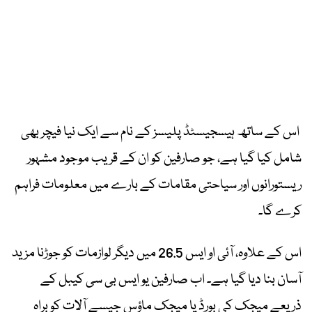
اس کے ساتھ ہیسجیسٹڈ پلیسز کے نام سے ایک نیا فیچر بھی
شامل کیا گیا ہے، جو صارفین کو ان کے قریب موجود مشہور
ریستورانوں اور سیاحتی مقامات کے بارے میں معلومات فراہم
کرے گا۔
اس کے علاوہ، آئی او ایس 26.5 میں دیگر لوازمات کو جوڑنا مزید
آسان بنا دیا گیا ہے۔ اب صارفین یو ایس بی سی کیبل کے
ذریعے میجک کی بورڈ یا میجک ماؤس جیسے آلات کو براہ