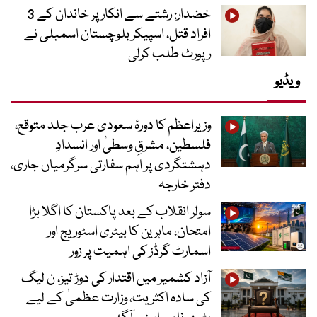
خضدار: رشتے سے انکار پر خاندان کے 3
افراد قتل، اسپیکر بلوچستان اسمبلی نے
رپورٹ طلب کرلی
ویڈیو
وزیراعظم کا دورۂ سعودی عرب جلد متوقع،
فلسطین، مشرقِ وسطیٰ اور انسدادِ
دہشتگردی پر اہم سفارتی سرگرمیاں جاری،
دفتر خارجہ
سولر انقلاب کے بعد پاکستان کا اگلا بڑا
امتحان، ماہرین کا بیٹری اسٹوریج اور
اسمارٹ گرڈز کی اہمیت پر زور
آزاد کشمیر میں اقتدار کی دوڑ تیز، ن لیگ
کی سادہ اکثریت، وزارت عظمیٰ کے لیے