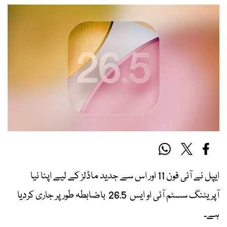
ایپل نے آئی فون 11 اور اس سے جدید ماڈلز کے لیے اپنا نیا
آپریٹنگ سسٹم آئی او ایس 26.5 باضابطہ طور پر جاری کردیا
ہے۔