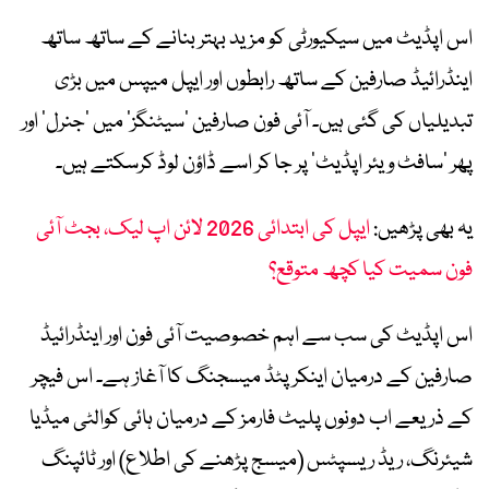
اس اپڈیٹ میں سیکیورٹی کو مزید بہتر بنانے کے ساتھ ساتھ
اینڈرائیڈ صارفین کے ساتھ رابطوں اور ایپل میپس میں بڑی
تبدیلیاں کی گئی ہیں۔ آئی فون صارفین ‘سیٹنگز’ میں ‘جنرل’ اور
پھر ‘سافٹ ویئر اپڈیٹ’ پر جا کر اسے ڈاؤن لوڈ کرسکتے ہیں۔
یہ بھی پڑھیں:
ایپل کی ابتدائی 2026 لائن اپ لیک، بجٹ آئی
فون سمیت کیا کچھ متوقع؟
اس اپڈیٹ کی سب سے اہم خصوصیت آئی فون اور اینڈرائیڈ
صارفین کے درمیان اینکرپٹڈ میسجنگ کا آغاز ہے۔ اس فیچر
کے ذریعے اب دونوں پلیٹ فارمز کے درمیان ہائی کوالٹی میڈیا
شیئرنگ، ریڈ ریسپٹس (میسج پڑھنے کی اطلاع) اور ٹائپنگ