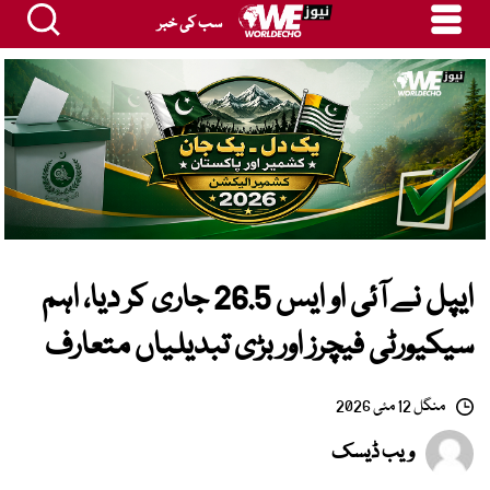
سب کی خبر
ایپل نے آئی او ایس 26.5 جاری کر دیا، اہم
سیکیورٹی فیچرز اور بڑی تبدیلیاں متعارف
منگل 12 مئی 2026
ویب ڈیسک