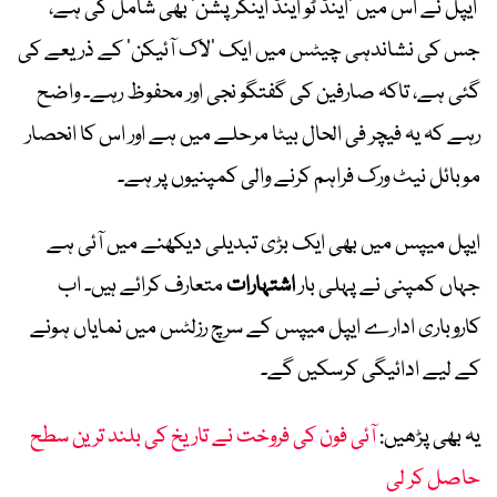
ایپل نے اس میں ‘اینڈ ٹو اینڈ اینکرپشن’ بھی شامل کی ہے،
جس کی نشاندہی چیٹس میں ایک ‘لاک آئیکن’ کے ذریعے کی
گئی ہے، تاکہ صارفین کی گفتگو نجی اور محفوظ رہے۔ واضح
رہے کہ یہ فیچر فی الحال بیٹا مرحلے میں ہے اور اس کا انحصار
موبائل نیٹ ورک فراہم کرنے والی کمپنیوں پر ہے۔
ایپل میپس میں بھی ایک بڑی تبدیلی دیکھنے میں آئی ہے
جہاں کمپنی نے پہلی بار
اشتہارات
متعارف کرائے ہیں۔ اب
کاروباری ادارے ایپل میپس کے سرچ رزلٹس میں نمایاں ہونے
کے لیے ادائیگی کرسکیں گے۔
یہ بھی پڑھیں:
آئی فون کی فروخت نے تاریخ کی بلند ترین سطح
حاصل کر لی