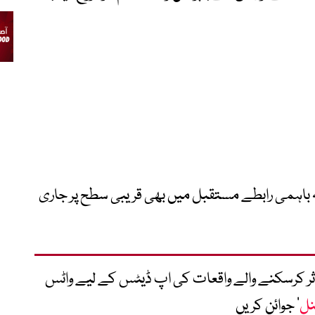
کہ باہمی رابطے مستقبل میں بھی قریبی سطح پر جاری
متاثر کرسکنے والے واقعات کی اپ ڈیٹس کے لیے واٹس
نل
‘ جوائن کریں