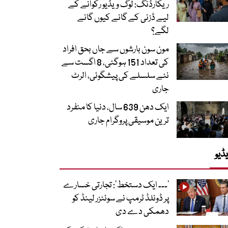
ریکارڈنگ: لوگ ویڈیو رکوانے کے
لیے ڈزنی کے گانے کیوں گانے
لگے؟
مون سون بارشوں سے جاں بحق افراد
کی تعداد 151 ہوگئی، 8 اگست سے
نئے سلسلے کی پیشگوئی، الرٹ
جاری
ایک دھن 639 سال، دنیا کا منفرد
ترین موسیقی پروگرام جاری
ڈیو
’۔۔۔ ایک دستخط‘: تجارتی خسارے
پر ڈونلڈ ٹرمپ نے سوئٹزر لینڈ کو
دھمکی دے دی