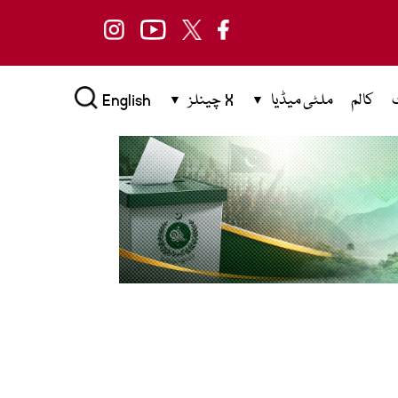
کالم
ملٹی میڈیا
X چینلز
English