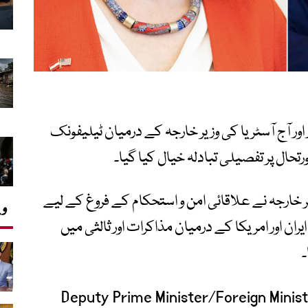
 اور آج آسٹریا کی وزیر خارجہ کے درمیان ٹیلیفونک
حال پر تفصیلی تبادلہ خیال کیا گیا۔
 خارجہ نے علاقائی امن و استحکام کے فروغ کے لیے
وی
ران اور امریکا کے درمیان مذاکرات اور ثالثی میں
۔
Deputy Prime Minister/Foreign Mini