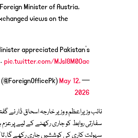
oreign Minister of Austria,
exchanged views on the
inister appreciated Pakistan’s
e…
pic.twitter.com/MJsI8M0Oac
May 12,
— Ministry of Foreign Affairs – Pakistan (@ForeignOfficePk)
2026
نائب وزیراعظم و وزیر خارجہ اسحاق ڈار نے گف
سفارتی روابط کو جاری رکھنے کے لیے پرعزم ہے
سہولت کاری کی کوششیں جاری رکھے گا، تاکہ خ