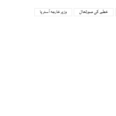
خطے کی صورتحال
وزیر خارجہ آسٹریا