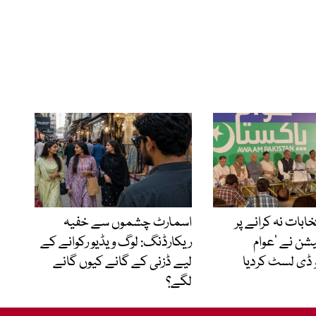
نتخابات نہ کرانے پر
اسمارٹ چشموں سے خفیہ
شن نے ’عوام
ریکارڈنگ: لوگ ویڈیو رکوانے کے
 ڈی لسٹ کردیا
لیے ڈزنی کے گانے کیوں گانے
لگے؟