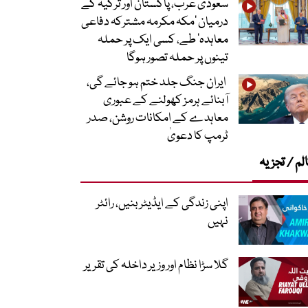
سعودی عرب، پاکستان اور ترکیہ کے
درمیان ’مکہ مکرمہ مشترکہ دفاعی
معاہدہ‘ طے، کسی ایک پر حملہ
تینوں پر حملہ تصور ہوگا
ایران جنگ جلد ختم ہو جائے گی،
آبنائے ہرمز کھولنے کے عبوری
معاہدے کے امکانات روشن، صدر
ٹرمپ کا دعویٰ
لم / تجزیہ
اپنی زندگی کے ایڈیٹر بنیں، رائٹر
نہیں
گلا سڑا نظام اور وزیر داخلہ کی تقریر