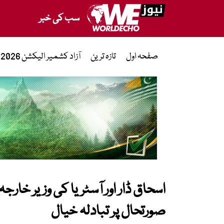
سب کی خبر
صفحہ اول
تازہ ترین
آزاد کشمیر الیکشن 2026
اسحاق ڈار اور آسٹریا کی وزیر خار
صورتحال پر تبادلہ خیال