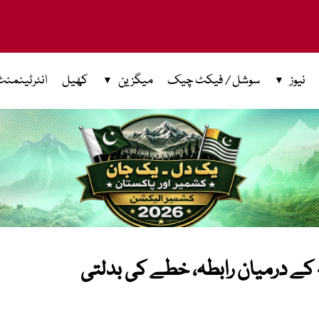
نیوز
سوشل / فیکٹ چیک
میگزین
کھیل
انٹرٹینمنٹ
جہ کے درمیان رابطہ، خطے کی بدلتی