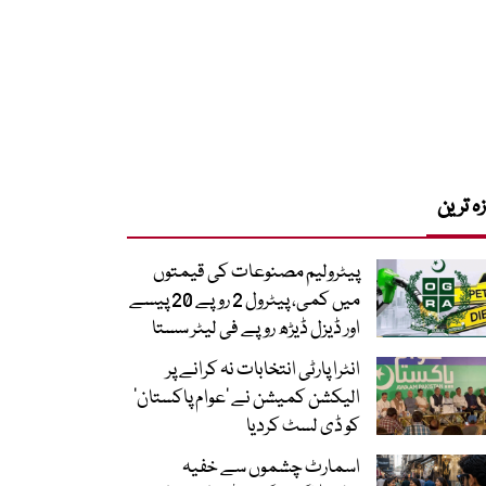
زہ ترین
پیٹرولیم مصنوعات کی قیمتوں
میں کمی، پیٹرول 2 روپے 20 پیسے
اور ڈیزل ڈیڑھ روپے فی لیٹر سستا
انٹرا پارٹی انتخابات نہ کرانے پر
الیکشن کمیشن نے ’عوام پاکستان‘
کو ڈی لسٹ کردیا
اسمارٹ چشموں سے خفیہ