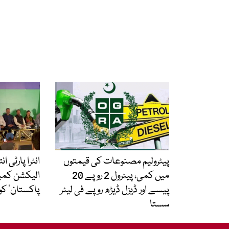
پیٹرولیم مصنوعات کی قیمتوں
انٹرا پارٹی ا
میں کمی، پیٹرول 2 روپے 20
الیکشن کمی
پیسے اور ڈیزل ڈیڑھ روپے فی لیٹر
پاکستان‘ کو
سستا