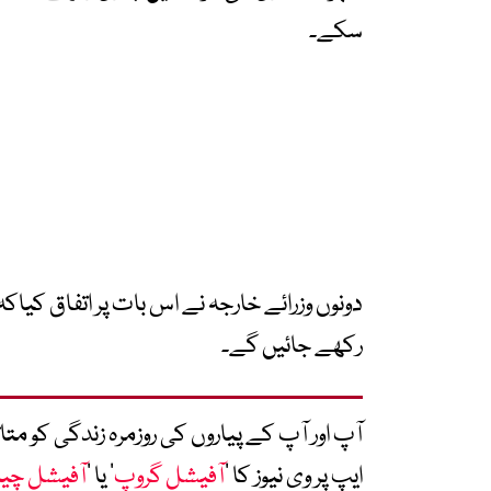
سکے۔
دونوں وزرائے خارجہ نے اس بات پر اتفاق کیا
رکھے جائیں گے۔
آپ اور آپ کے پیاروں کی روزمرہ زندگی کو 
ایپ پر وی نیوز کا ’
آفیشل گروپ
‘ یا ’
آفیشل چی