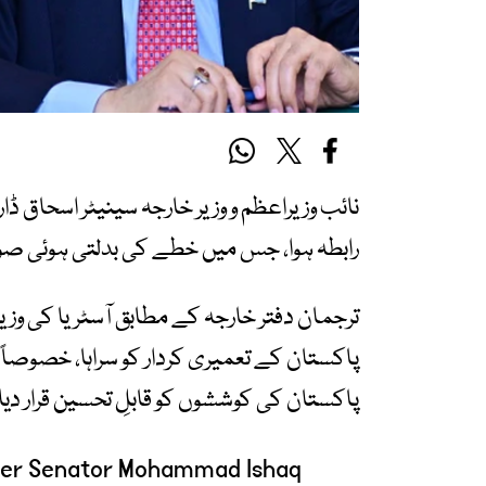
نائب وزیراعظم و وزیر خارجہ سینیٹر اسحاق ڈار
رابطہ ہوا، جس میں خطے کی بدلتی ہوئی صورت
ترجمان دفتر خارجہ کے مطابق آسٹریا کی وزیر
پاکستان کے تعمیری کردار کو سراہا، خصوصاً ای
پاکستان کی کوششوں کو قابلِ تحسین قرار دیا
ster Senator Mohammad Ishaq