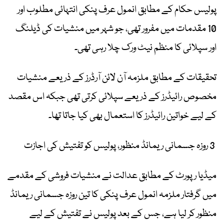
پولیس حکام کے مطابق انمول عرف پنکی انتہائی مطلوب اور
10 مقدمات میں مفرور تھی، جو شہر میں منشیات کی ڈیلنگ
اور سپلائی کا منظم نیٹ ورک چلا رہی تھی۔
تحقیقات کے مطابق ملزمہ آن لائن آرڈرز کے ذریعے منشیات
مخصوص رائیڈرز کے ذریعے سپلائی کرتی تھی جبکہ اس مقصد
کے لیے خواتین رائیڈرز کا استعمال بھی کیا جاتا تھا۔
3 روزہ جسمانی ریمانڈ منظور، پولیس کو تفتیش کی اجازت
میڈیا رپورٹ کے مطابق عدالت نے منشیات فروشی کے مقدمے
میں گرفتار ملزمہ انمول عرف پنکی کا تین روزہ جسمانی ریمانڈ
منظور کر لیا ہے، جس کے بعد پولیس نے تفتیش کے لیے