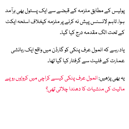
پولیس کے مطابق ملزمہ کے قبضے سے ایک پستول بھی برآمد
ہوا، تاہم لائسنس پیش نہ کرنے پر ملزمہ کیخلاف اسلحہ ایکٹ
کے تحت الگ مقدمہ درج کیا گیا۔
یاد رہے کہ انمول عرف پنکی کو گارڈن میں واقع ایک رہائشی
عمارت کے فلیٹ سے گرفتار کیا گیا تھا۔
یہ بھی پڑھیں:
انمول عرف پنکی کیسے کراچی میں کروڑوں روپے
مالیت کی منشیات کا دھندا چلاتی تھی؟