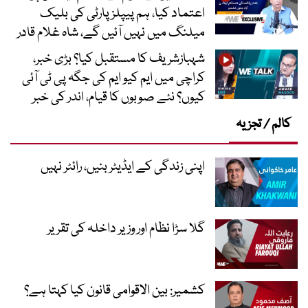
اعتماد کیا، ہم پیپلز پارٹی کی بلیک
میلنگ میں نہیں آئیں گے، شاہ غلام قادر
شہبازشریف کا مستقبل کیا؟ بڑی خبر،
کراچی میں ایم کیو ایم کی جگہ پی ٹی آئی
کیوں؟ نئے صوبوں کا قیام، اندر کی خبر
کالم / تجزیہ
اپنی زندگی کے ایڈیٹر بنیں، رائٹر نہیں
گلا سڑا نظام اور وزیر داخلہ کی تقریر
کشمیر: بین الاقوامی قانون کیا کہتا ہے؟