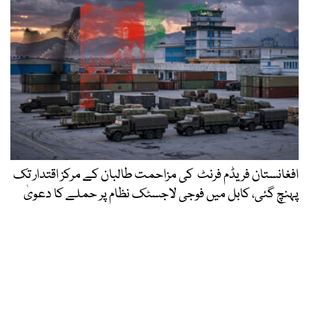
افغانستان فریڈم فرنٹ کی مزاحمت طالبان کے مرکز اقتدار تک
پہنچ گئی، کابل میں فوجی لاجسٹک نظام پر حملے کا دعویٰ