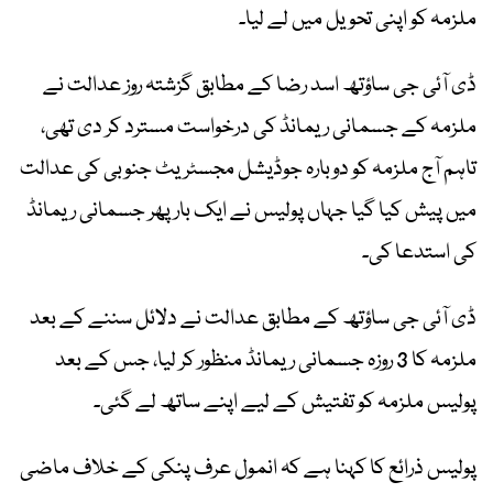
ملزمہ کو اپنی تحویل میں لے لیا۔
ڈی آئی جی ساؤتھ اسد رضا کے مطابق گزشتہ روز عدالت نے
ملزمہ کے جسمانی ریمانڈ کی درخواست مسترد کر دی تھی،
تاہم آج ملزمہ کو دوبارہ جوڈیشل مجسٹریٹ جنوبی کی عدالت
میں پیش کیا گیا جہاں پولیس نے ایک بار پھر جسمانی ریمانڈ
کی استدعا کی۔
ڈی آئی جی ساؤتھ کے مطابق عدالت نے دلائل سننے کے بعد
ملزمہ کا 3 روزہ جسمانی ریمانڈ منظور کر لیا، جس کے بعد
پولیس ملزمہ کو تفتیش کے لیے اپنے ساتھ لے گئی۔
پولیس ذرائع کا کہنا ہے کہ انمول عرف پنکی کے خلاف ماضی