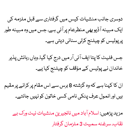
دوسری جانب منشیات کیس میں گرفتاری سے قبل ملزمہ کی
ایک مبینہ آڈیو بھی منظرعام پر آئی ہے، جس میں وہ مبینہ طور
پر پولیس کو چیلنج کرتی سنائی دیتی ہے۔
جس فلیٹ کا پتا ایف آئی آر میں درج کیا گیا، وہاں رہائش پذیر
خاندان نے پولیس کے مؤقف کو چیلنج کیا یے۔
ان کا کہنا ہے کہ وہ گزشتہ 8 برس سے اس مقام پر کرائے پر مقیم
ہیں اور انمول عرف پنکی نامی کسی خاتون کو نہیں جانتے۔
مزید پڑھیں:
اسلام آباد میں نائجیرین منشیات نیٹ ورک بے
نقاب، سرغنہ سمیت 3 ملزمان گرفتار