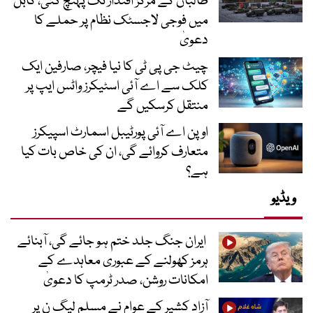
طالبان کے مرکز اقتدار تک پہنچ گئی، کابل
میں فوجی لاجسٹک نظام پر حملے کا
دعویٰ
چیٹ جی پی ٹی کا نیا فیچر، صارفین ایک
کلک سے اے آئی اسٹیکرز واٹس ایپ پر
منتقل کرسکیں گے
اوپن اے آئی پورٹیبل اسمارٹ اسپیکرز
متعارف کروائے گی، ان کی خاص بات کیا
ہے؟
ویڈیو
ایران جنگ جلد ختم ہو جائے گی، آبنائے
ہرمز کھولنے کے عبوری معاہدے کے
امکانات روشن، صدر ٹرمپ کا دعویٰ
آزاد کشیر کے عوام نے مسلم لیگ ن پر