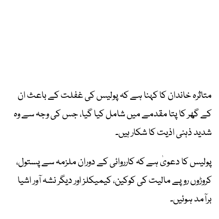
متاثرہ خاندان کا کہنا ہے کہ پولیس کی غفلت کے باعث ان
کے گھر کا پتا مقدمے میں شامل کیا گیا، جس کی وجہ سے وہ
شدید ذہنی اذیت کا شکار ہیں۔
پولیس کا دعویٰ ہے کہ کارروائی کے دوران ملزمہ سے پستول،
کروڑوں روپے مالیت کی کوکین، کیمیکلز اور دیگر نشہ آور اشیا
برآمد ہوئیں۔