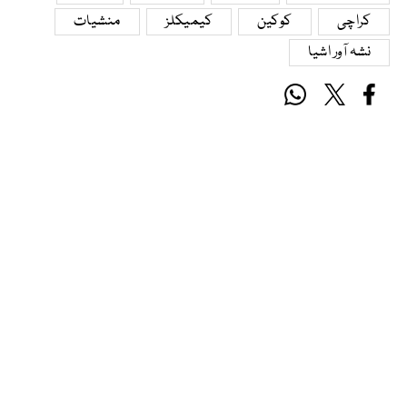
کراچی
کوکین
کیمیکلز
منشیات
نشہ آور اشیا