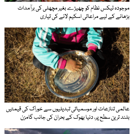
موجودہ ٹیکس نظام کو چھیڑے بغیر مچھلی کی برآمدات
بڑھانے کے لیے مراعاتی اسکیم لانے کی تیاری
عالمی تنازعات اور موسمیاتی تبدیلیوں سے خوراک کی قیمتیں
بلند ترین سطح پر، دنیا بھوک کے بحران کی جانب گامزن