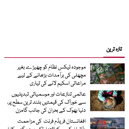
تازہ ترین
موجودہ ٹیکس نظام کو چھیڑے بغیر
مچھلی کی برآمدات بڑھانے کے لیے
مراعاتی اسکیم لانے کی تیاری
عالمی تنازعات اور موسمیاتی تبدیلیوں
سے خوراک کی قیمتیں بلند ترین سطح پر،
دنیا بھوک کے بحران کی جانب گامزن
افغانستان فریڈم فرنٹ کی مزاحمت