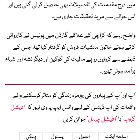
میں درج مقدمات کی تفصیلات بھی حاصل کر لی گئی ہیں اور
اس حوالے سے مزید تحقیقات جاری ہیں۔
واضح رہے کہ کراچی کے علاقے گارڈن میں پولیس نے کارروائی
کرتے ہوئے خاتون منشیات فروش کو گرفتار کیا تھا، جس کے
قبضے سے کروڑوں روپے مالیت کی کوکین اور دیگر نشہ آور اشیاء
برآمد ہوئی تھیں۔
آپ اور آپ کے پیاروں کی روزمرہ زندگی کو متاثر کرسکنے والے
واقعات کی اپ ڈیٹس کے لیے واٹس ایپ پر وی نیوز کا ’
آفیشل
گروپ
‘ یا ’
آفیشل چینل
‘ جوائن کریں
اسلحہ ایکٹ
انمول
پستول
پنکی