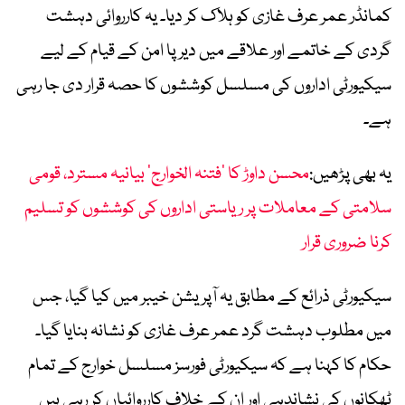
کمانڈر عمر عرف غازی کو ہلاک کر دیا۔ یہ کارروائی دہشت
گردی کے خاتمے اور علاقے میں دیرپا امن کے قیام کے لیے
سیکیورٹی اداروں کی مسلسل کوششوں کا حصہ قرار دی جا رہی
ہے۔
یہ بھی پڑھیں:
محسن داوڑ کا ’فتنہ الخوارج‘ بیانیہ مسترد، قومی
سلامتی کے معاملات پر ریاستی اداروں کی کوششوں کو تسلیم
کرنا ضروری قرار
سیکیورٹی ذرائع کے مطابق یہ آپریشن خیبر میں کیا گیا، جس
میں مطلوب دہشت گرد عمر عرف غازی کو نشانہ بنایا گیا۔
حکام کا کہنا ہے کہ سیکیورٹی فورسز مسلسل خوارج کے تمام
ٹھکانوں کی نشاندہی اور ان کے خلاف کارروائیاں کر رہی ہیں