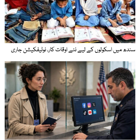
سندھ میں اسکولوں کے لیے نئے اوقات کار، نوٹیفکیشن جاری