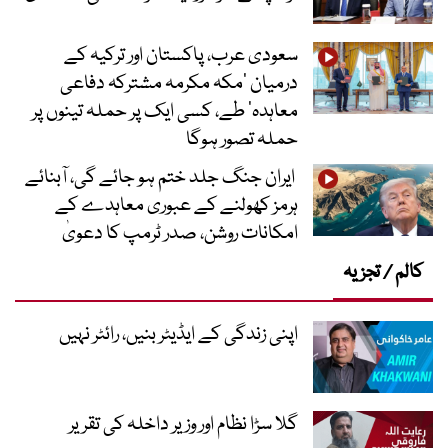
سعودی عرب، پاکستان اور ترکیہ کے
درمیان ’مکہ مکرمہ مشترکہ دفاعی
معاہدہ‘ طے، کسی ایک پر حملہ تینوں پر
حملہ تصور ہوگا
ایران جنگ جلد ختم ہو جائے گی، آبنائے
ہرمز کھولنے کے عبوری معاہدے کے
امکانات روشن، صدر ٹرمپ کا دعویٰ
کالم / تجزیہ
اپنی زندگی کے ایڈیٹر بنیں، رائٹر نہیں
گلا سڑا نظام اور وزیر داخلہ کی تقریر