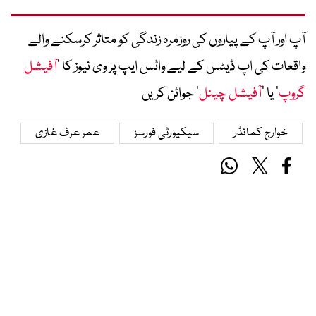
آپ اور آپ کے پیاروں کی روزمرہ زندگی کو متاثر کرسکنے والے
واقعات کی اپ ڈیٹس کے لیے واٹس ایپ پر وی نیوز کا ’
آفیشل
گروپ
‘ یا ’
آفیشل چینل
‘ جوائن کریں
خوارج کمانڈر
سیکیورٹی فورسز
عمر عرف غازی