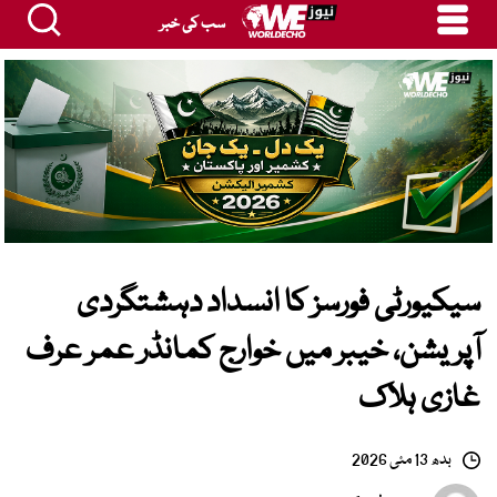
سب کی خبر
سیکیورٹی فورسز کا انسداد دہشتگردی
آپریشن، خیبر میں خوارج کمانڈر عمر عرف
غازی ہلاک
بدھ 13 مئی 2026