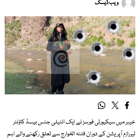
ویب ڈیسک
خیبر میں سیکیورٹی فورسز نے ایک انٹیلی جنس بیسڈ کاؤنٹر
ٹیررازم آپریشن کے دوران فتنہ الخوارج سے تعلق رکھنے والے اہم