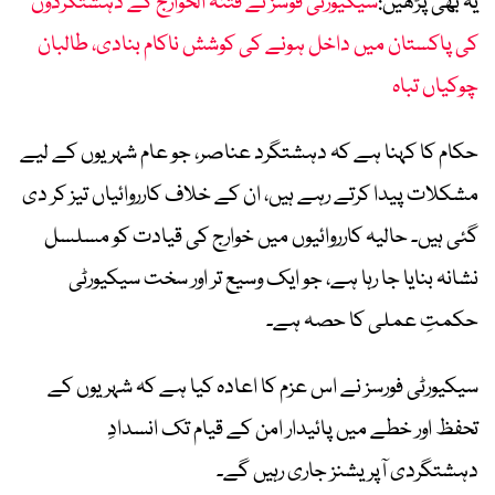
یہ بھی پڑھیں:
سیکیورٹی فوسز نے فتنہ الخوارج کے دہشتگردوں
کی پاکستان میں داخل ہونے کی کوشش ناکام بنادی، طالبان
چوکیاں تباہ
حکام کا کہنا ہے کہ دہشتگرد عناصر، جو عام شہریوں کے لیے
مشکلات پیدا کرتے رہے ہیں، ان کے خلاف کارروائیاں تیز کر دی
گئی ہیں۔ حالیہ کارروائیوں میں خوارج کی قیادت کو مسلسل
نشانہ بنایا جا رہا ہے، جو ایک وسیع تر اور سخت سیکیورٹی
حکمتِ عملی کا حصہ ہے۔
سیکیورٹی فورسز نے اس عزم کا اعادہ کیا ہے کہ شہریوں کے
تحفظ اور خطے میں پائیدار امن کے قیام تک انسدادِ
دہشتگردی آپریشنز جاری رہیں گے۔