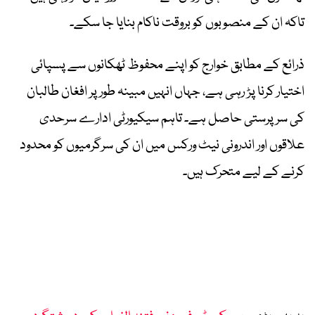
تاکہ ان کے منصوبوں کو بروقت ناکام بنایا جا سکے۔
ذرائع کے مطابق خوارج کو اپنے محفوظ ٹھکانوں سے پسپائی
اختیار کرنا پڑ رہی ہے، جہاں انہیں مبینہ طور پر افغان طالبان
کی سرپرستی حاصل ہے۔ تاہم سیکیورٹی ادارے سرحدی
علاقوں اور اندرونی نیٹ ورکس میں ان کی سرگرمیوں کو محدود
کرنے کے لیے متحرک ہیں۔