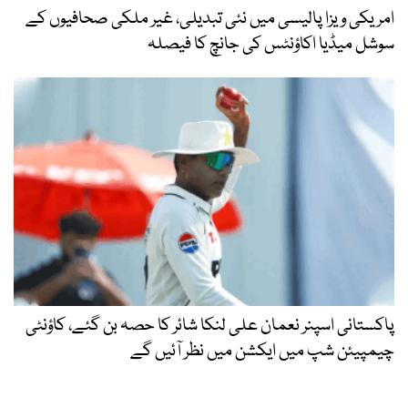
امریکی ویزا پالیسی میں نئی تبدیلی، غیر ملکی صحافیوں کے
سوشل میڈیا اکاؤنٹس کی جانچ کا فیصلہ
پاکستانی اسپنر نعمان علی لنکا شائر کا حصہ بن گئے، کاؤنٹی
چیمپیئن شپ میں ایکشن میں نظر آئیں گے