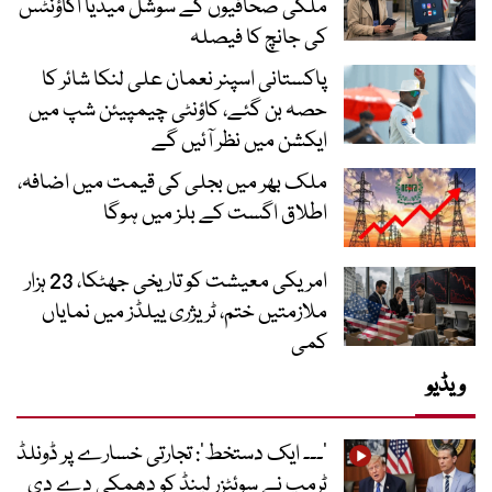
ملکی صحافیوں کے سوشل میڈیا اکاؤنٹس
کی جانچ کا فیصلہ
پاکستانی اسپنر نعمان علی لنکا شائر کا
حصہ بن گئے، کاؤنٹی چیمپیئن شپ میں
ایکشن میں نظر آئیں گے
ملک بھر میں بجلی کی قیمت میں اضافہ،
اطلاق اگست کے بلز میں ہوگا
امریکی معیشت کو تاریخی جھٹکا، 23 ہزار
ملازمتیں ختم، ٹریژری ییلڈز میں نمایاں
کمی
ویڈیو
’۔۔۔ ایک دستخط‘: تجارتی خسارے پر ڈونلڈ
ٹرمپ نے سوئٹزر لینڈ کو دھمکی دے دی