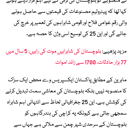
نے منصوبے کو بلوچستان کی ترقی کے لیے اہم قرار دیتے ہوئے
کہا تھا کہ پیٹرولیم مصنوعات کی قیمتوں سے حاصل ہونے
والی رقم عوامی فلاح اور قومی شاہراہوں کی تعمیر پر خرچ کی
جائے گی اور این 25 کی توسیع اسی وژن کا حصہ ہے۔
مزید پڑھیے:
بلوچستان کی شاہراہیں موت کی راہیں: 5 سال میں
77 ہزار حادثات، 1700 سے زائد اموات
ماہرین کے مطابق پاکستان ایکسپریس وے محض ایک سڑک
کا منصوبہ نہیں بلکہ بلوچستان کی معاشی سمت تبدیل کرنے
کی کوشش ہے۔ این 25 جغرافیائی لحاظ سے انتہائی اہم شاہراہ
سمجھی جاتی ہے کیونکہ یہ کراچی کی بندرگاہوں کو
بلوچستان کے سرحدی شہر چمن سے ملاتی ہے جہاں سے