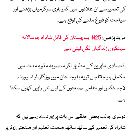
کی تعمیر سے ان علاقوں میں کاروباری سرگرمیاں بڑھنے اور
سیاحت کو فروغ ملنے کی توقع ہے۔
مزید پڑھیں:
N25: بلوچستان کی قاتل شاہراہ جو سالانہ
سینکڑوں زندگیاں نگل لیتی ہے
اقتصادی ماہرین کے مطابق اگر منصوبہ مقررہ مدت میں
مکمل ہو جاتا ہے تو یہ بلوچستان میں روزگار، ٹرانسپورٹ،
لاجسٹکس اور مقامی صنعتوں کے لیے نئی راہیں کھول سکتا
ہے۔
دوسری جانب بعض حلقے اس بات پر زور دے رہے ہیں کہ
شاہراہ کی تعمیر کے ساتھ ساتھ صحت، تعلیم اور صنعتی زونز پر