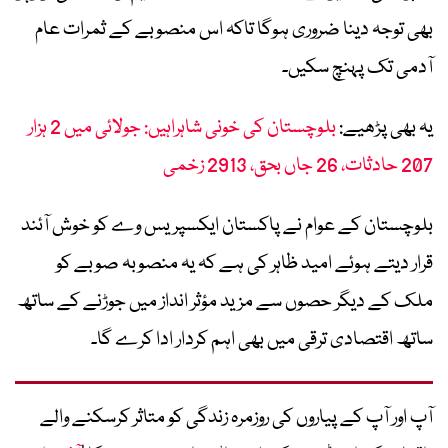
بھی توجہ دینا ضروری ہوگا تاکہ اس منصوبے کے ثمرات عام
آدمی تک پہنچ سکیں۔
یہ بھی پڑھیے:
بلوچستان کی خونی شاہراہیں: جولائی میں 2 ہزار
207 حادثات، 26 جاں بحق، 2913 زخمی
بلوچستان کے عوام نے پاکستان ایکسپریس وے کو خوش آئند
قرار دیتے ہوئے امید ظاہر کی ہے کہ یہ منصوبہ صوبے کو
ملک کے دیگر حصوں سے مزید مؤثر انداز میں جوڑنے کے ساتھ
ساتھ اقتصادی ترقی میں بھی اہم کردار ادا کرے گا۔
آپ اور آپ کے پیاروں کی روزمرہ زندگی کو متاثر کرسکنے والے