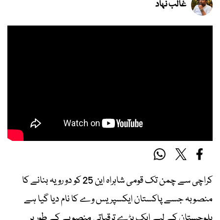
غالب نہاد
کراچی سے چمن تک قومی شاہراہ این 25 کو دو رویہ بنانے کا
منصوبہ جسے پاکستان ایکسپریس وے کا نام دیا گیا ہے
بلوچستان کے لیے ایک بڑے ترقیاتی منصوبے کے طور پر