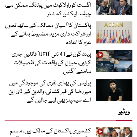
اگست کو راولاکوٹ میں پولنگ ممکن ہے،
چیف الیکشن کمشنر
پاکستان کا آسیان ممالک کے ساتھ تعاون
اور شراکت داری مزید مضبوط بنانے کے
عزم کا اعادہ
پینٹاگون نے 41 نئی ’UFO‘ فائلیں جاری
کردیں، حیران کن واقعات کی تفصیلات
سامنے آگئیں
پولیس کی بھاری نفری کی موجودگی میں
میر رضا کی قبر کشائی، والدین کے ڈی این
اے سیمپلز بھی لیے جائیں گے
ویڈیو
کشمیری پاکستان کے مالک ہیں، مسلم