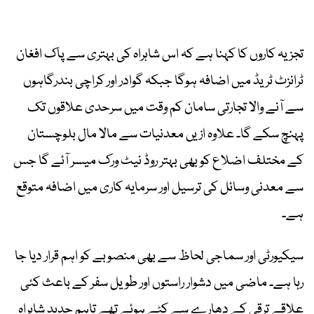
تجزیہ کاروں کا کہنا ہے کہ اس شاہراہ کی بہتری سے پاک افغان
ٹرانزٹ ٹریڈ میں اضافہ ہوگا جبکہ گوادر اور کراچی بندرگاہوں
سے آنے والا تجارتی سامان کم وقت میں سرحدی علاقوں تک
پہنچ سکے گا۔ علاوہ ازیں معدنیات سے مالا مال بلوچستان
کے مختلف اضلاع کو بھی بہتر روڈ نیٹ ورک میسر آئے گا جس
سے معدنی وسائل کی ترسیل اور سرمایہ کاری میں اضافہ متوقع
ہے۔
سیکیورٹی اور سماجی لحاظ سے بھی منصوبے کو اہم قرار دیا جا
رہا ہے۔ ماضی میں دشوار راستوں اور طویل سفر کے باعث کئی
علاقے ترقی کے دھارے سے کٹے ہوئے تھے تاہم جدید شاہراہ