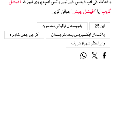
واقعات کی اپ ڈیٹس کے لیے واٹس ایپ پر وی نیوز کا ’
آفیشل
گروپ
‘ یا ’
آفیشل چینل
‘ جوائن کریں
این 25
بلوچستان ترقیاتی منصوبہ
پاکستان ایکسپریس وے بلوچستان
کراچی چمن شاہراہ
وزیراعظم شہباز شریف