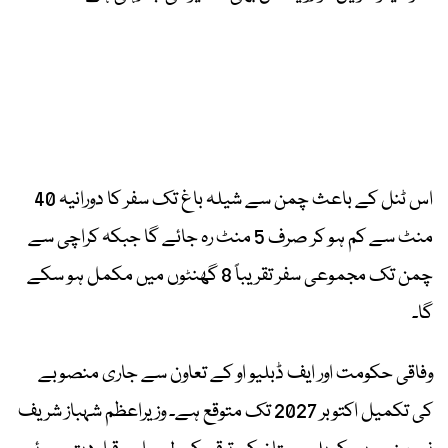
اس ٹنل کے باعث چمن سے شیلہ باغ تک سفر کا دورانیہ 40
منٹ سے کم ہو کر صرف 5 منٹ رہ جائے گا جبکہ کراچی سے
چمن تک مجموعی سفر تقریباً 8 گھنٹوں میں مکمل ہو سکے
گا۔
وفاقی حکومت اور ایف ڈبلیو او کے تعاون سے جاری منصوبے
کی تکمیل اکتوبر 2027 تک متوقع ہے۔ وزیراعظم شہباز شریف