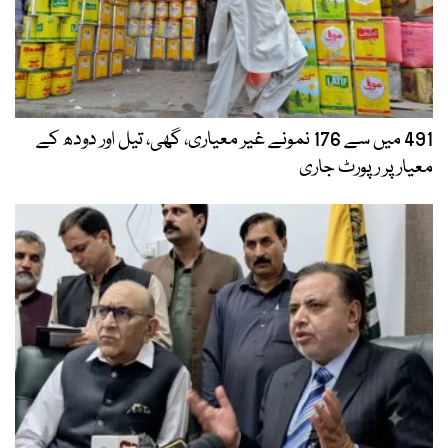
491 میں سے 176 نمونے غیر معیاری، گھی، تیل اور دودھ کے
معیار پر رپورٹ جاری