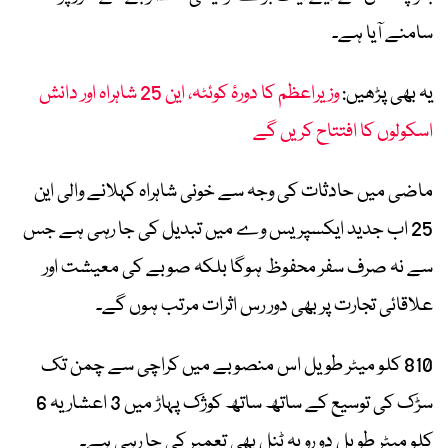
سامنے آیا ہے۔
یہ بھی پڑھیں:
وزیراعظم کا دورۂ کوئٹہ، این 25 شاہراہ اور دانش
اسکولوں کا افتتاح کریں گے
ماضی میں حادثات کی وجہ سے خونی شاہراہ کہلانے والی این
25 اب جدید ایکسپریس وے میں تبدیل کی جا رہی ہے جس
سے نہ صرف سفر محفوظ ہوگا بلکہ صوبے کی معیشت اور
علاقائی تجارت پر بھی دور رس اثرات مرتب ہوں گے۔
810 کلو میٹر طویل اس منصوبے میں کراچی سے چمن تک
سڑک کی توسیع کے ساتھ ساتھ کوژک پہاڑ میں 3 اعشاریہ 6
کلو میٹر طویل دو رویہ ٹنل بھی تعمیر کی جا رہی ہے۔