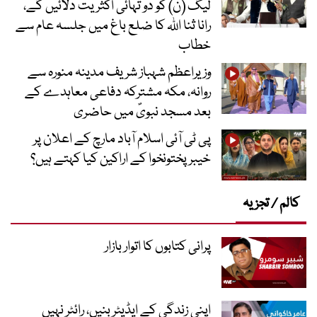
لیگ (ن) کو دو تہائی اکثریت دلائیں گے،
رانا ثنا اللہ کا ضلع باغ میں جلسہ عام سے
خطاب
وزیراعظم شہباز شریف مدینہ منورہ سے
روانہ، مکہ مشترکہ دفاعی معاہدے کے
بعد مسجد نبویؐ میں حاضری
پی ٹی آئی اسلام آباد مارچ کے اعلان پر
خیبر پختونخوا کے اراکین کیا کہتے ہیں؟
کالم / تجزیہ
پرانی کتابوں کا اتوار بازار
اپنی زندگی کے ایڈیٹر بنیں، رائٹر نہیں