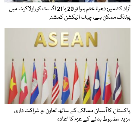
آزاد کشمیر: دھرنا ختم ہوا تو 20 یا 21 اگست کو راولاکوٹ میں
پولنگ ممکن ہے، چیف الیکشن کمشنر
پاکستان کا آسیان ممالک کے ساتھ تعاون اور شراکت داری
مزید مضبوط بنانے کے عزم کا اعادہ