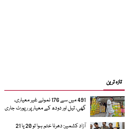
تازہ ترین
491 میں سے 176 نمونے غیر معیاری،
گھی، تیل اور دودھ کے معیار پر رپورٹ جاری
آزاد کشمیر: دھرنا ختم ہوا تو 20 یا 21