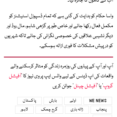
آب کے کاموں کا جائزہ لیا۔
واسا حکام کو ہدایت کی گئی ہے کہ تمام ڈسپوزل اسٹیشنز کو
مکمل فعال رکھا جائے اور خاص طور پر گڑھی شاہو، مال روڈ اور
دیگر نشیبی علاقوں کی خصوصی نگرانی کی جائے تاکہ شہریوں
کو درپیش مشکلات کا فوری ازالہ ہوسکے۔
آپ اور آپ کے پیاروں کی روزمرہ زندگی کو متاثر کرسکنے والے
واقعات کی اپ ڈیٹس کے لیے واٹس ایپ پر وی نیوز کا ’
آفیشل
گروپ
‘ یا ’
آفیشل چینل
‘ جوائن کریں
WE NEWS
اولے
بارش
پاکستان
پنجاب
ژالہ باری
گرج چمک
لاہور