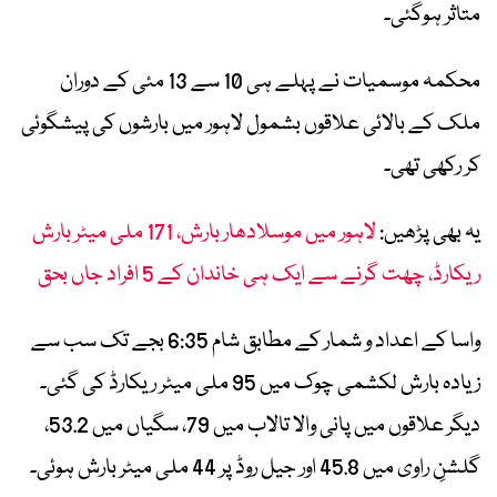
متاثر ہوگئی۔
محکمہ موسمیات نے پہلے ہی 10 سے 13 مئی کے دوران
ملک کے بالائی علاقوں بشمول لاہور میں بارشوں کی پیشگوئی
کر رکھی تھی۔
یہ بھی پڑھیں:
لاہور میں موسلادھار بارش، 171 ملی میٹر بارش
ریکارڈ، چھت گرنے سے ایک ہی خاندان کے 5 افراد جاں بحق
واسا کے اعداد و شمار کے مطابق شام 6:35 بجے تک سب سے
زیادہ بارش لکشمی چوک میں 95 ملی میٹر ریکارڈ کی گئی۔
دیگر علاقوں میں پانی والا تالاب میں 79، سگیاں میں 53.2،
گلشنِ راوی میں 45.8 اور جیل روڈ پر 44 ملی میٹر بارش ہوئی۔