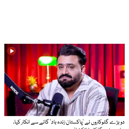
دو بڑے گلوکاروں نے ’پاکستان زندہ باد‘ گانے سے انکار کیا،