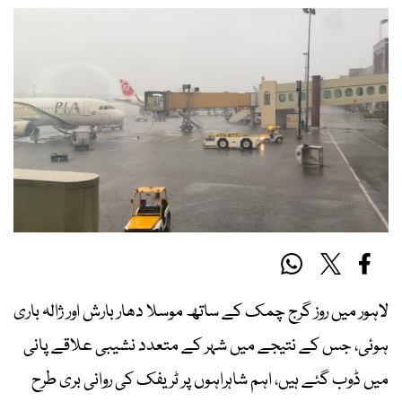
لاہور میں روز گرج چمک کے ساتھ موسلا دھار بارش اور ژالہ باری
ہوئی، جس کے نتیجے میں شہر کے متعدد نشیبی علاقے پانی
میں ڈوب گئے ہیں، اہم شاہراہوں پر ٹریفک کی روانی بری طرح