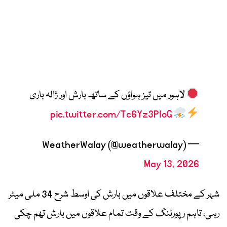
لاہور میں تیز ہواؤں کے ساتھ بارش اور ژالہ باری
pic.twitter.com/Tc6Yz3PIoG
— WeatherWalay (@weatherwalay)
May 13, 2026
شہر کے مختلف علاقوں میں بارش کی اوسط شرح 34 ملی میٹر
رہی، تاہم رپورٹنگ کے وقت تمام علاقوں میں بارش تھم چکی