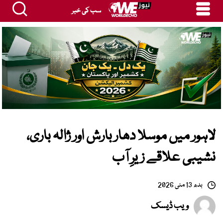
سب کی خبر
لاہور میں موسلا دھار بارش اور ژالہ باری،
نشیبی علاقے زیرِ آب
بدھ 13 مئی 2026
ویب ڈیسک