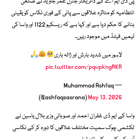
پی ڈی ایم اے کے ڈائریکٹر جنرل عمر جاوید نے ضلعی
انتظامیہ کو متاثرہ علاقوں سے پانی کے فوری نکاس کو یقینی
بنانے کا حکم دیا ہے اور کہا ہے کہ ریسکیو 1122 اور واسا کی
ٹیمیں فیلڈ میں موجود رہیں۔
لاہور میں شدید بارش اور ژالہ باری
pic.twitter.com/pqvpkngRKR
— Muhammad Ashfaq
(@ashfaqsasrana)
May 13, 2026
واسا کے ایم ڈی غفران احمد اور صوبائی وزیر بلال یاسین نے
لکشمی چوک سمیت مختلف علاقوں کا دورہ کر کے نکاسیِ