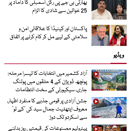
بھارتی بی جے پی رکن اسمبلی کا داماد پر
25 خواتین سے شادی کا الزام
پاکستان اور کینیڈا کا علاقائی امن و
سلامتی کے لیے مل کر کام کرنے پر اتفاق
ویڈیو
آزاد کشمیر میں انتخابات کا تیسرا مرحلہ:
پونچھ ڈویژن کے 4 حلقوں میں پولنگ
جاری، سیکیورٹی کے سخت انتظامات
جشن آزادی پر قومی جذبے کا منفرد اظہار،
معروف ایتھلیٹ جمال سید کی ’کے ٹو‘
سے اسکردو تک دوڑ
پیٹرولیم مصنوعات کی قیمتیں روز بدلنے