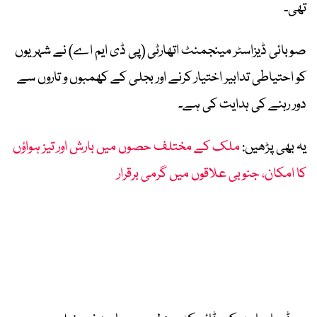
تھی۔
صوبائی ڈیزاسٹر مینجمنٹ اتھارٹی (پی ڈی ایم اے) نے شہریوں
کو احتیاطی تدابیر اختیار کرنے اور بجلی کے کھمبوں و تاروں سے
دور رہنے کی ہدایت کی ہے۔
یہ بھی پڑھیں:
ملک کے مختلف حصوں میں بارش اور تیز ہواؤں
کا امکان، جنوبی علاقوں میں گرمی برقرار