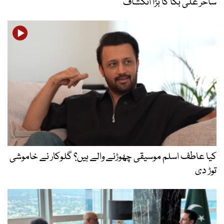
ساحر علی بگا کا بڑا انکشاف
کیا عاطف اسلم موسیقی چھوڑنے والے ہیں؟ گلوکار نے خاموشی
توڑ دی