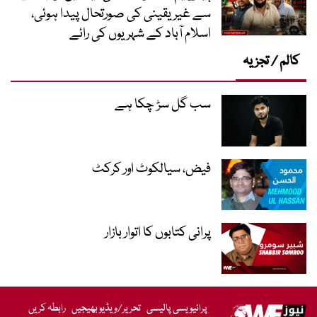
سے غیر یقینی کی صورتحال پیدا ہوئی،
اسلام آباد کے شہریوں کی رائے
کالم / تجزیہ
سب گل سڑ چکا ہے
فیض، سیالکوٹ اور کرکٹ
پرانی کتابوں کا اتوار بازار
پرائیویسی پالیسی
تحریر/ویڈیو بھیجیں
رابطہ کریں