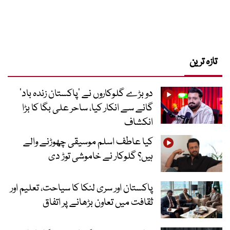
تازہ ترین
دو بڑے گلوکاروں نے ’پاکستان زندہ باد‘
گانے سے انکار کیا، ساحر علی بگا کا بڑا
انکشاف
کیا عاطف اسلم موسیقی چھوڑنے والے
ہیں؟ گلوکار نے خاموشی توڑ دی
پاکستان اور سری لنکا کا سیاحت، تعلیم اور
ثقافت میں تعاون بڑھانے پر اتفاق