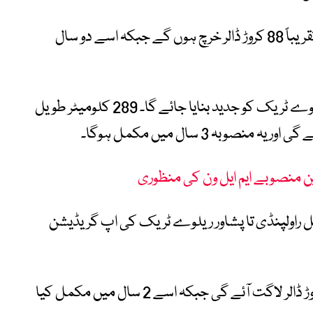
سرکاری دستاویزات کے مطابق اس حصے پر تقریباً 88 کروڑ ڈالر خرچ ہوں گے جبکہ اسے دو سال
چوتھے مرحلے کے تحت لاہور تا راولپنڈی ریلوے ٹریک کو جدید بنایا جائے گا۔ 289 کلومیٹر طویل
لے میں 174 کلومیٹر طویل راولپنڈی تا پشاور ریلوے ٹریک کی اپ گریڈیشن
وزارتِ ریلوے کے مطابق اس حصے پر 92 کروڑ ڈالر لاگت آئے گی جبکہ اسے 2 سال میں مکمل کیا