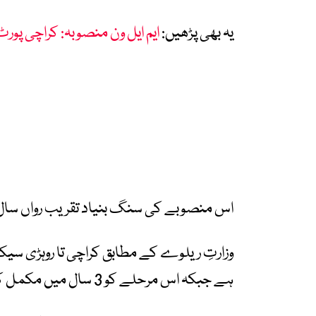
یہ بھی پڑھیں:
ایم ایل ون منصوبہ: کراچی پور
اس منصوبے کی سنگ بنیاد تقریب رواں سال
ہے جبکہ اس مرحلے کو 3 سال میں مکمل کیا جائے گا۔