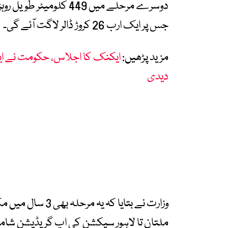
دوسرے مرحلے میں 449 کل
جس پر ایک ارب 26 کروڑ ڈالر لاگت آئے گی۔
مزید پڑھیں:
ایکنک کا اجلاس، حکومت نے ای
دیدی
ملتان تا لاہور سیکشن کی اپ گریڈیشن شا