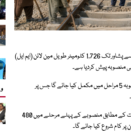
وزارتِ ریلوے نے قومی اسمبلی میں کراچی سے پشاور تک 1,726 کلومیٹر طویل مین لائن (ایم ایل)
 منصوبہ پیش کردیا ہے۔
حکومتی دستاویزات کے مطابق یہ میگا منصوبہ 5 مراحل میں مکمل کیا جائے گا جس پر
وی
قومی اسمبلی میں جمع کرائی گئی دستاویزات کے مطابق منصوبے کے پہلے مرحلے میں 480
پر کام شروع کیا جائے گا۔