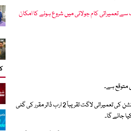
ٹ سے تعمیراتی کام جولائی میں شروع ہونے کا امکان
کا
 متوقع ہے۔
وزارتِ ریلوے کے مطابق کراچی تا روہڑی سیکشن کی تعمیراتی لاگت تقریباً 2 ارب ڈالر مقرر کی گئی