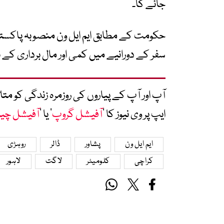
جائے گا۔
حکومت کے مطابق ایم ایل ون منصوبہ پاکستا
سفر کے دورانیے میں کمی اور مال برداری کے نظ
آپ اور آپ کے پیاروں کی روزمرہ زندگی کو 
ایپ پر وی نیوز کا ’
آفیشل گروپ
‘ یا ’
آفیشل چی
ایم ایل ون
پشاور
ڈالر
روہڑی
کراچی
کلومیٹر
لاگت
لاہور