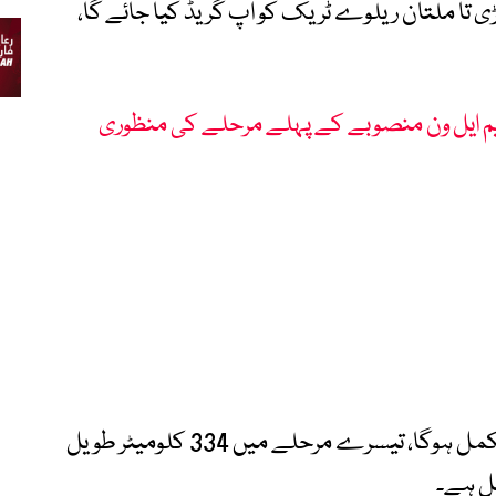
ومیٹر طویل روہڑی تا ملتان ریلوے ٹریک کو اپ گریڈ کیا جائے گا،
م ایل ون منصوبے کے پہلے مرحلے کی منظوری
وزارت نے بتایا کہ یہ مرحلہ بھی 3 سال میں مکمل ہوگا، تیسرے مرحلے میں 334 کلومیٹر طویل
مل ہے۔