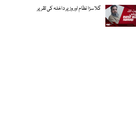
گلا سڑا نظام اور وزیر داخلہ کی تقریر