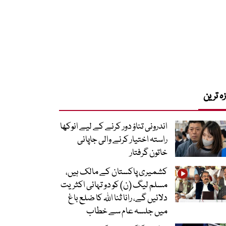
زہ ترین
اندرونی تناؤ دور کرنے کے لیے انوکھا
راستہ اختیار کرنے والی جاپانی
خاتون گرفتار
کشمیری پاکستان کے مالک ہیں،
مسلم لیگ (ن) کو دو تہائی اکثریت
دلائیں گے، رانا ثنا اللہ کا ضلع باغ
میں جلسہ عام سے خطاب