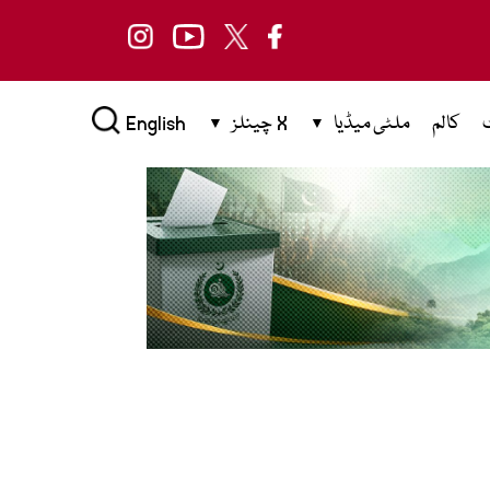
کالم
ملٹی میڈیا
X چینلز
English