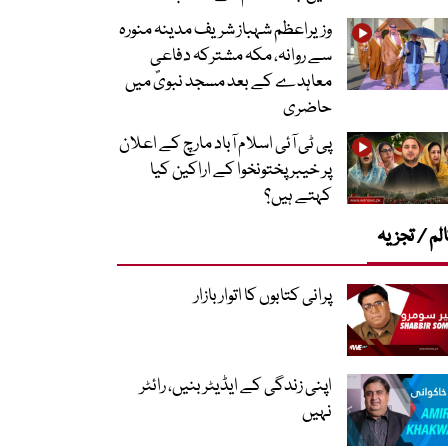
وزیراعظم شہباز شریف مدینہ منورہ
سے روانہ، مکہ مشترکہ دفاعی
معاہدے کے بعد مسجد نبویؐ میں
حاضری
پی ٹی آئی اسلام آباد مارچ کے اعلان
پر خیبر پختونخوا کے اراکین کیا
کہتے ہیں؟
لم / تجزیہ
پرانی کتابوں کا اتوار بازار
اپنی زندگی کے ایڈیٹر بنیں، رائٹر
نہیں