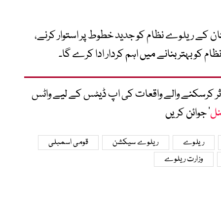
ن کے ریلوے نظام کو جدید خطوط پر استوار کرنے،
ام کو بہتر بنانے میں اہم کردار ادا کرے گا۔
متاثر کرسکنے والے واقعات کی اپ ڈیٹس کے لیے واٹس
نل
‘ جوائن کریں
ریلوے
ریلوے سیکشن
قومی اسمبلی
وزارت ریلوے