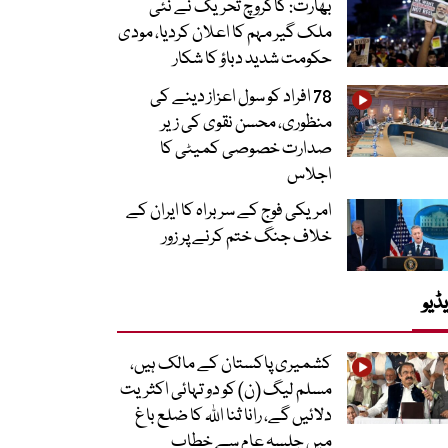
بھارت: کاکروچ تحریک نے نئی
ملک گیر مہم کا اعلان کردیا، مودی
حکومت شدید دباؤ کا شکار
78 افراد کو سول اعزاز دینے کی
منظوری، محسن نقوی کی زیر
صدارت خصوصی کمیٹی کا
اجلاس
امریکی فوج کے سربراہ کا ایران کے
خلاف جنگ ختم کرنے پر زور
ڈیو
کشمیری پاکستان کے مالک ہیں،
مسلم لیگ (ن) کو دو تہائی اکثریت
دلائیں گے، رانا ثنا اللہ کا ضلع باغ
میں جلسہ عام سے خطاب