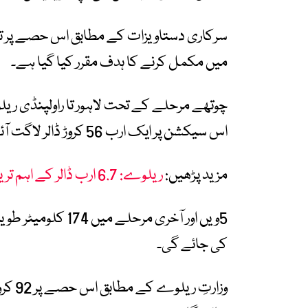
میں مکمل کرنے کا ہدف مقرر کیا گیا ہے۔
اس سیکشن پر ایک ارب 56 کروڑ ڈالر لاگت آئے گی اور یہ منصوبہ 3 سال میں مکمل ہوگا۔
مزید پڑھیں:
ریلوے: 6.7 ارب ڈالر کے اہم ترین منصوبے ایم ایل ون کی منظوری
5ویں اور آخری مرح
کی جائے گی۔