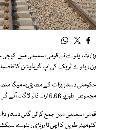
ون ریلوے ٹریک کی اپ گریڈیشن کا تفصیلی
مجموعی طور پر 6.66 ارب ڈالر لاگت آئے گی۔
کلومیٹر طویل کراچی تا روہڑی ریلوے سیکشن 