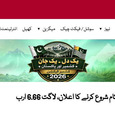
نیوز
سوشل / فیکٹ چیک
میگزین
کھیل
انٹرٹینمنٹ
حکومت کا ایم ایل ون منصوبے پر کام شروع کرنے کا اعلان، لاگت 6.66 ارب