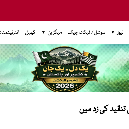
نیوز
سوشل / فیکٹ چیک
میگزین
کھیل
انٹرٹینمنٹ
 تنقید کی زد میں