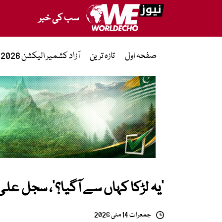
سب کی خبر
صفحہ اول
تازہ ترین
آزاد کشمیر الیکشن 2026
’یہ لڑکا کہاں سے آگیا؟‘، سجل علی
جمعرات 14 مئی 2026