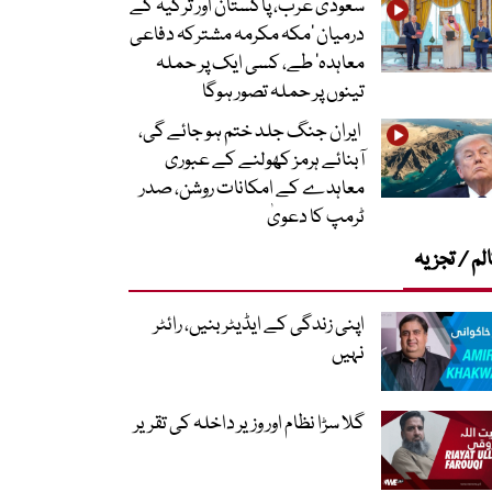
سعودی عرب، پاکستان اور ترکیہ کے
درمیان ’مکہ مکرمہ مشترکہ دفاعی
معاہدہ‘ طے، کسی ایک پر حملہ
تینوں پر حملہ تصور ہوگا
ایران جنگ جلد ختم ہو جائے گی،
آبنائے ہرمز کھولنے کے عبوری
معاہدے کے امکانات روشن، صدر
ٹرمپ کا دعویٰ
لم / تجزیہ
اپنی زندگی کے ایڈیٹر بنیں، رائٹر
نہیں
گلا سڑا نظام اور وزیر داخلہ کی تقریر