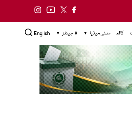
کالم
ملٹی میڈیا
X چینلز
English