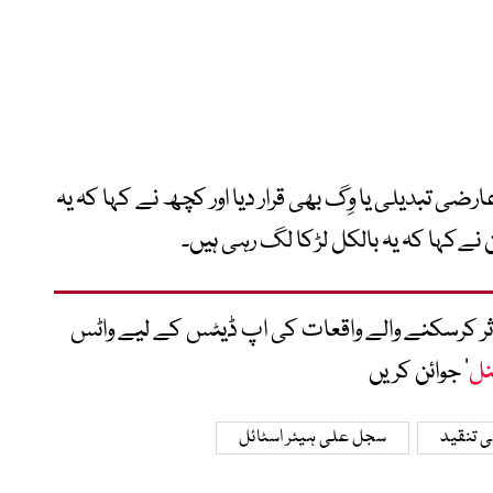
ی تبدیلی یا وِگ بھی قرار دیا اور کچھ نے کہا کہ یہ
ےکہا کہ یہ بالکل لڑکا لگ رہی ہیں۔
متاثر کرسکنے والے واقعات کی اپ ڈیٹس کے لیے واٹس
نل
‘ جوائن کریں
 تنقید
سجل علی ہیئر اسٹائل