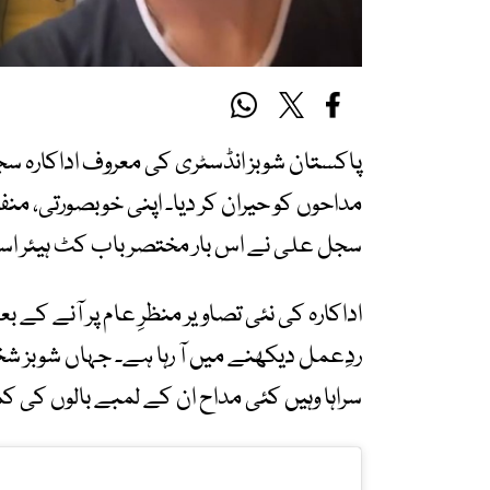
پاکستان شوبز انڈسٹری کی معروف اداکارہ سج
مداحوں کو حیران کر دیا۔ اپنی خوبصورتی، منفرد
سجل علی نے اس بار مختصر باب کٹ ہیئر اسٹا
اداکارہ کی نئی تصاویر منظرِ عام پر آنے کے
ردِعمل دیکھنے میں آ رہا ہے۔ جہاں شوبز شخ
سراہا وہیں کئی مداح ان کے لمبے بالوں کی