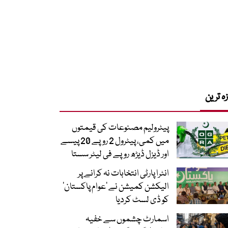
زہ ترین
پیٹرولیم مصنوعات کی قیمتوں
میں کمی، پیٹرول 2 روپے 20 پیسے
اور ڈیزل ڈیڑھ روپے فی لیٹر سستا
انٹرا پارٹی انتخابات نہ کرانے پر
الیکشن کمیشن نے ’عوام پاکستان‘
کو ڈی لسٹ کردیا
اسمارٹ چشموں سے خفیہ