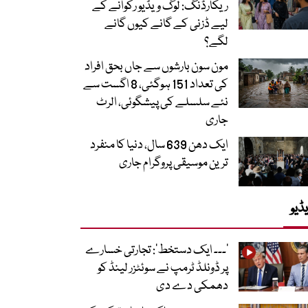
ریکارڈنگ: لوگ ویڈیو رکوانے کے
لیے ڈزنی کے گانے کیوں گانے
لگے؟
مون سون بارشوں سے جاں بحق افراد
کی تعداد 151 ہوگئی، 8 اگست سے
نئے سلسلے کی پیشگوئی، الرٹ
جاری
ایک دھن 639 سال، دنیا کا منفرد
ترین موسیقی پروگرام جاری
ڈیو
’۔۔۔ ایک دستخط‘: تجارتی خسارے
پر ڈونلڈ ٹرمپ نے سوئٹزر لینڈ کو
دھمکی دے دی