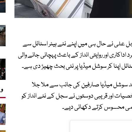
ل علی نے حال ہی میں اپنے نئے ہیئر اسٹائل سے
 اداکاری اور روایتی انداز کے باعث پہچانی جانے والی
ئل اپنا کر سوشل میڈیا پر نئی بحث چھیڑ دی ہے۔
 بعد سوشل میڈیا صارفین کی جانب سے ملا جلا
وی
صیات اور قریبی دوستوں نے سجل کے نئے انداز کو
 کمی محسوس کرتے دکھائی دیے۔