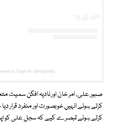
ared by Sajal Ali (@sajalaly)
صبور علی، امر خان اور نادیہ افگن سمیت م
کرتے ہوئے انہیں خوبصورت اور منفرد قرار د
کرتے ہوئے تبصرے کیے کہ سجل علی کو اپنے روا