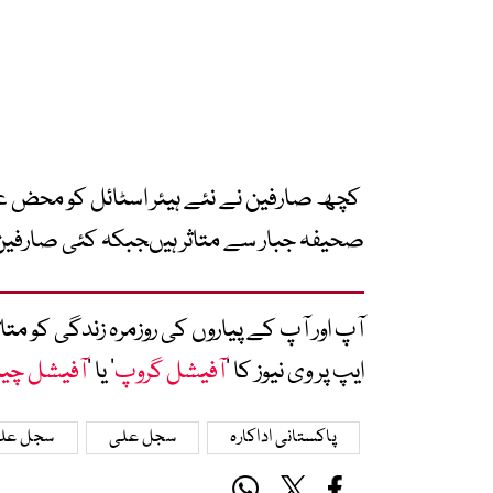
کچھ صارفین نے نئے ہیئر اسٹائل کو محض عارض
صحیفہ جبار سے متاثر ہیںجبکہ کئی صارفین ن
آپ اور آپ کے پیاروں کی روزمرہ زندگی کو 
ایپ پر وی نیوز کا ’
آفیشل گروپ
‘ یا ’
آفیشل چی
پاکستانی اداکارہ
سجل علی
سجل علی