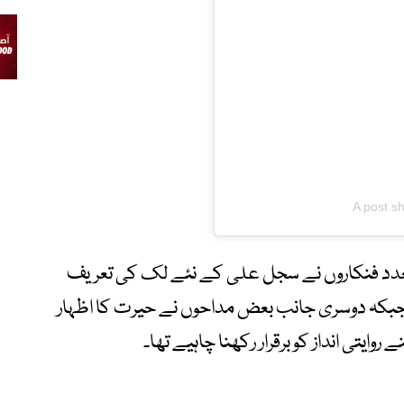
A post sh
تعدد فنکاروں نے سجل علی کے نئے لک کی تعریف
یا جبکہ دوسری جانب بعض مداحوں نے حیرت کا اظہار
یتی انداز کو برقرار رکھنا چاہیے تھا۔