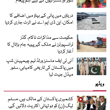
شوہر اور سسرالیوں کے لیے اہم پیغام
دریاؤں میں پانی کے بہاؤ میں اضافے کا
امکان، این ڈی ایم اے نے الرٹ جاری کردیا
حکومت سے مذاکرات ناکام، گڈز
ٹرانسپورٹرز نے ملک گیر پہیہ جام ہڑتال کا
آغاز کردیا
آئی ٹی ایف ماسٹرز ورلڈ ٹیم چیمپیئن شپ
میں پاکستان کی تاریخی کامیابی، سلور
میڈل جیت لیا
ویڈیو
کشمیری پاکستان کے مالک ہیں، مسلم
لیگ (ن) کو دو تہائی اکثریت دلائیں گے،