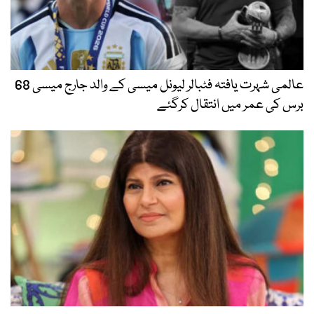
عالمی شہرت یافتہ فٹبالر لیونل میسی کے والد جارج میسی 68
برس کی عمر میں انتقال کرگئے