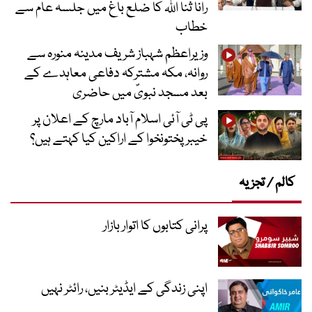
رانا ثنا اللہ کا ضلع باغ میں جلسہ عام سے
خطاب
وزیراعظم شہباز شریف مدینہ منورہ سے
روانہ، مکہ مشترکہ دفاعی معاہدے کے
بعد مسجد نبویؐ میں حاضری
پی ٹی آئی اسلام آباد مارچ کے اعلان پر
خیبر پختونخوا کے اراکین کیا کہتے ہیں؟
کالم / تجزیہ
پرانی کتابوں کا اتوار بازار
اپنی زندگی کے ایڈیٹر بنیں، رائٹر نہیں