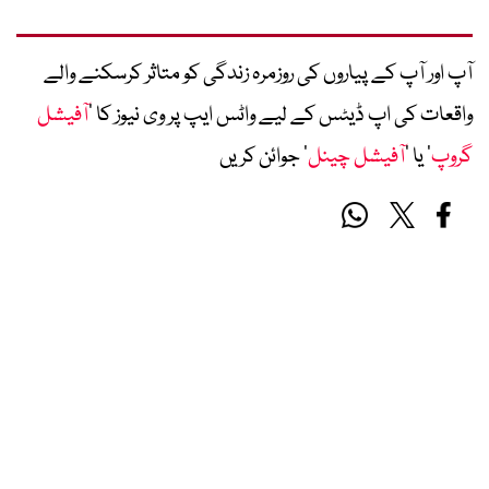
آپ اور آپ کے پیاروں کی روزمرہ زندگی کو متاثر کرسکنے والے
واقعات کی اپ ڈیٹس کے لیے واٹس ایپ پر وی نیوز کا ’
آفیشل
گروپ
‘ یا ’
آفیشل چینل
‘ جوائن کریں