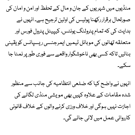
منڈیوں میں شہریوں کے جان و مال کے تحفظ اور امن و امان کی
صورتحال برقرار رکھنا پولیس کی اولین ترجیح ہے۔ انہوں نے
ہدایت کی کہ تمام پٹرولنگ یونٹس، کیپیٹل پٹرول فورس اور
متعلقہ تھانوں کی موبائل ٹیمیں ایمرجنسی ریسپانس کو یقینی
بنائیں تاکہ کسی بھی ناخوشگوار واقعے سے فوری طور پر نمٹا جا
سکے۔
انہوں نے واضح کیا کہ ضلعی انتظامیہ کی جانب سے منظور
شدہ مقامات کے علاوہ کہیں بھی مویشی منڈی لگانے کی
اجازت نہیں ہوگی اور خلاف ورزی کرنے والوں کے خلاف قانونی
کارروائی عمل میں لائی جائے گی۔