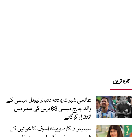
تازہ ترین
عالمی شہرت یافتہ فٹبالر لیونل میسی کے
والد جارج میسی 68 برس کی عمر میں
انتقال کرگئے
سینیئر اداکارہ روبینہ اشرف کا خواتین کے