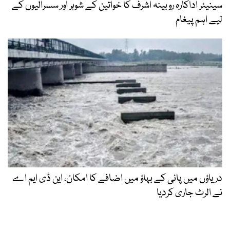
سینیئر اداکارہ روبینہ اشرف کا خواتین کے شوہر اور سسرالیوں کے
لیے اہم پیغام
دریاؤں میں پانی کے بہاؤ میں اضافے کا امکان، این ڈی ایم اے
نے الرٹ جاری کردیا