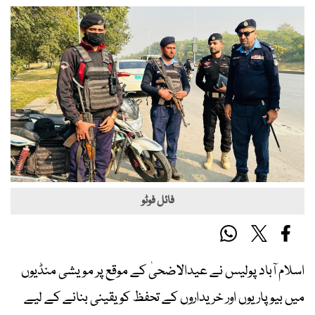
فائل فوٹو
اسلام آباد پولیس نے عیدالاضحیٰ کے موقع پر مویشی منڈیوں
میں بیوپاریوں اور خریداروں کے تحفظ کو یقینی بنانے کے لیے