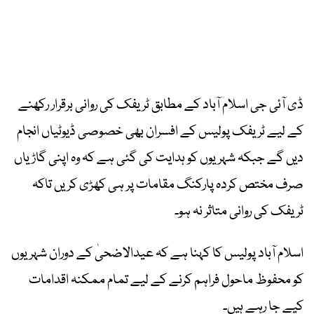
ڈی آئی جی اسلام آباد کے مطابق ٹریفک کی روانی برقرار رکھنے
کے لیے ٹریفک پولیس کے افسران بھی خصوصی ڈیوٹیاں انجام
دیں گے جبکہ شہریوں کو ہدایت کی گئی ہے کہ وہ اپنی گاڑیاں
صرف مختص کردہ پارکنگ مقامات پر ہی کھڑی کریں تاکہ
ٹریفک کی روانی متاثر نہ ہو۔
اسلام آباد پولیس کا کہنا ہے کہ عیدالاضحیٰ کے دوران شہریوں
کو محفوظ ماحول فراہم کرنے کے لیے تمام ممکنہ اقدامات
کیے جا رہے ہیں۔