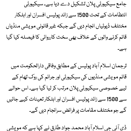
جامع سیکیورٹی پلان تشکیل دے دیا ہے۔ سیکیورٹی
انتظامات کے تحت 1500 سے زائد پولیس افسران اور اہلکار
مختلف ڈیوٹیاں انجام دیں گے جبکہ غیر قانونی مویشی منڈیاں
قائم کرنے والوں کے خلاف بھی سخت کارروائی کا فیصلہ کیا گیا
ہے۔
ترجمان اسلام آباد پولیس کے مطابق وفاقی دارالحکومت میں
قائم مویشی منڈیوں کی سیکیورٹی اور جرائم کی روک تھام کے
لیے خصوصی سیکیورٹی پلان مرتب کر لیا گیا ہے۔ اس حوالے
سے 1500 سے زائد پولیس افسران اور اہلکار تعینات کیے جائیں
گے جو مختلف مقامات پر فرائض سرانجام دیں گے۔
ڈی آئی جی اسلام آباد محمد جواد طارق نے کہا ہے کہ مویشی