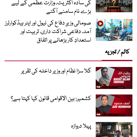
کی سادہ اکثریت، وزارت عظمیٰ کے لیے
بڑے نام سامنے آگئے
صومالی وزیرِ دفاع کی نیول اور ایئر ہیڈکوارٹرز
آمد، دفاعی شراکت داری، تربیت اور
استعدادِ کار بڑھانے پر اتفاق
کالم / تجزیہ
گلا سڑا نظام اور وزیر داخلہ کی تقریر
کشمیر: بین الاقوامی قانون کیا کہتا ہے؟
پہلا دروازہ