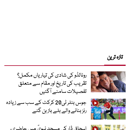
تازہ ترین
رونالڈو کی شادی کی تیاریاں مکمل؟
تقریب کی تاریخ اور مقام سے متعلق
تفصیلات سامنے آگئیں
جوس بٹلر ٹی20 کرکٹ کے سب سے زیادہ
رنز بنانے والے بلے باز بن گئے
اسحاق ڈار کی مسجد نبویؐ میں حاضری،