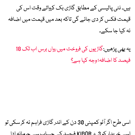
ہیں۔ نئی پالیسی کے مطابق گاڑی بک کرواتے وقت اس کی
قیمت فکس کر دی جائے گی تاکہ بعد میں قیمت میں اضافہ
نہ کیا جا سکے۔
یہ بھی پڑھیں:
گاڑیوں کی فروخت میں رواں برس اب تک 18
فیصد کا اضافہ؛ وجہ کیا ہے؟
اسی طرح اگر آٹو کمپنی 30 دن کے اندر گاڑی فراہم نہ کر سکی تو
اسے خریدار کو KIBOR + 3 فیصد کے حساب سے جرمانہ ادا