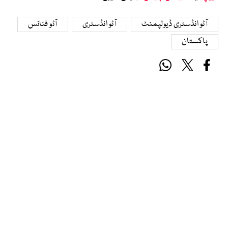
آٹو انڈسٹری ڈیولپمنٹ
آٹو انڈسٹری
آٹو فنانس
پاکستان