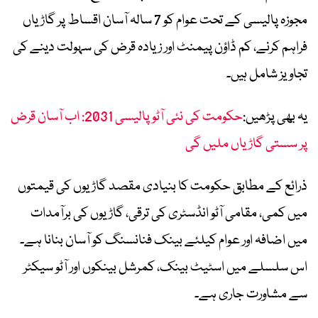
مجوزہ پالیسی کے تحت عوام کو 7 سالہ آسان اقساط پر گاڑیاں
فراہم کرنے، کم ڈاؤن پیمنٹ اور زیادہ قرض کی سہولت دینے کی
تجاویز شامل ہیں۔
یہ بھی پڑھیں:
حکومت کی نئی آٹو پالیسی 2031: اب آسان قرض
پر سستی گاڑیاں ملیں گی
ذرائع کے مطابق حکومت کا بنیادی مقصد گاڑیوں کی قیمتوں
میں کمی، مقامی آٹو انڈسٹری کی ترقی، گاڑیوں کی برآمدات
میں اضافہ اور عوام کیلئے بینک فنانسنگ کو آسان بنانا ہے۔
اس سلسلے میں اسٹیٹ بینک، کمرشل بینکوں اور آٹو سیکٹر
سے مشاورت جاری ہے۔