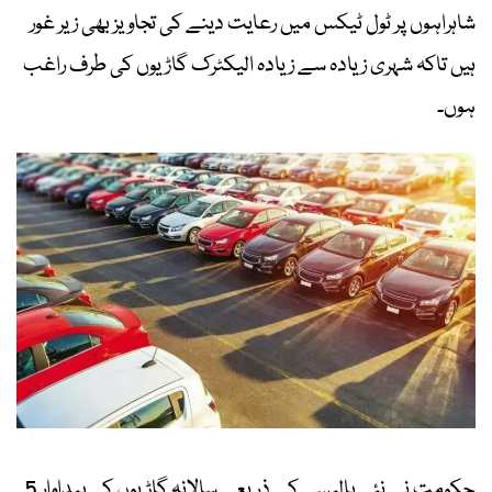
شاہراہوں پر ٹول ٹیکس میں رعایت دینے کی تجاویز بھی زیر غور
ہیں تاکہ شہری زیادہ سے زیادہ الیکٹرک گاڑیوں کی طرف راغب
ہوں۔
حکومت نے نئی پالیسی کے ذریعے سالانہ گاڑیوں کی پیداوار 5