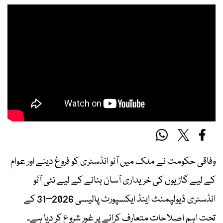
وفاقی حکومت نے ملک میں آٹو انڈسٹری کو فروغ دینے اور عوام
کے لیے گاڑیوں کی خریداری آسان بنانے کے لیے نئی آٹو
انڈسٹری ڈیولپمنٹ اینڈ ایکسپورٹ پالیسی 2026–31 کے
تحت اہم اصلاحات متعارف کرانے پر غور شروع کر دیا ہے۔