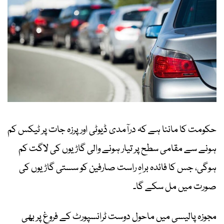
حکومت کا ماننا ہے کہ درآمدی ڈیوٹی اور پرزہ جات پر ٹیکس کم
ہونے سے مقامی سطح پر تیار ہونے والی گاڑیوں کی لاگت کم
ہوگی، جس کا فائدہ براہِ راست صارفین کو سستی گاڑیوں کی
صورت میں مل سکے گا۔
مجوزہ پالیسی میں ماحول دوست ٹرانسپورٹ کے فروغ پر بھی