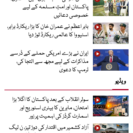
پاکستان اور امتِ مسلمہ کے لیے
خصوصی دعائیں
بابر اعظم نے عمران خان کا بڑا ریکارڈ برابر،
اسٹیو وا کا عالمی ریکارڈ توڑ دیا
ایران نے بڑے امریکی حملے کے ڈر سے
مذاکرات کے لیے مجھ سے التجا کی،
ٹرمپ کا دعویٰ
ویڈیو
سولر انقلاب کے بعد پاکستان کا اگلا بڑا
امتحان، ماہرین کا بیٹری اسٹوریج اور
اسمارٹ گرڈز کی اہمیت پر زور
آزاد کشمیر میں اقتدار کی دوڑ تیز، ن لیگ