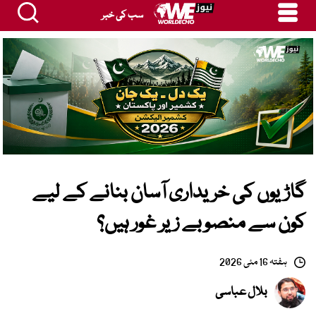
سب کی خبر
گاڑیوں کی خریداری آسان بنانے کے لیے
کون سے منصوبے زیر غور ہیں؟
ہفتہ 16 مئی 2026
بلال عباسی