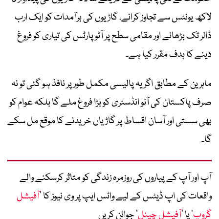
لاکھ یونٹس سے تجاوز کرانے، گاڑیوں کی برآمدات کو ایک ارب
ڈالر تک بڑھانے اور مقامی سطح پر آٹو پارٹس کی تیاری کو فروغ
دینے کا ہدف مقرر کیا ہے۔
ماہرین کے مطابق اگر یہ پالیسی مکمل طور پر نافذ ہو گئی تو نہ
صرف پاکستان کی آٹو انڈسٹری کو بڑا فروغ ملے گا بلکہ عوام کو
بھی سستی اور آسان اقساط پر گاڑیاں خریدنے کا موقع مل سکے
گا۔
آپ اور آپ کے پیاروں کی روزمرہ زندگی کو متاثر کرسکنے والے
واقعات کی اپ ڈیٹس کے لیے واٹس ایپ پر وی نیوز کا ’
آفیشل
گروپ
‘ یا ’
آفیشل چینل
‘ جوائن کریں