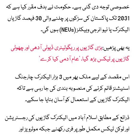
خصوصی توجہ دی گئی ہے۔ حکومت نے ہدف مقرر کیا ہے کہ
2031 تک پاکستان کی سڑکوں پر چلنے والی 30 فیصد گاڑیاں
الیکٹرک یا نیو انرجی وہیکلز (NEVs) ہوں گی۔
یہ بھی پڑھیں:
بڑی گاڑیوں پر ریگولیٹری ڈیوٹی آدھی اور چھوٹی
گاڑیوں پر ٹیکس بڑھ گیا، ’عام آدمی کیا کرے‘
اس مقصد کے لیے ملک بھر میں 3 ہزار الیکٹرک چارجنگ
اسٹیشنز قائم کرنے کی منصوبہ بندی کی جا رہی ہے تاکہ
الیکٹرک گاڑیوں کے استعمال کو آسان بنایا جا سکے۔
ذرائع کے مطابق اسلام آباد میں الیکٹرک گاڑیوں کی رجسٹریشن
اور ٹوکن ٹیکس مکمل طور پر فری رکھنے جبکہ موٹرویز اور