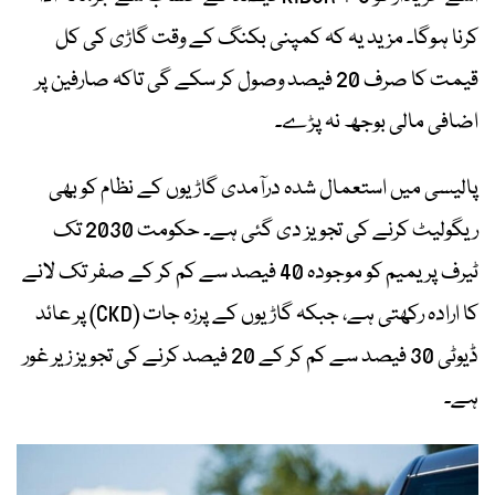
کرنا ہوگا۔ مزید یہ کہ کمپنی بکنگ کے وقت گاڑی کی کل
قیمت کا صرف 20 فیصد وصول کر سکے گی تاکہ صارفین پر
اضافی مالی بوجھ نہ پڑے۔
پالیسی میں استعمال شدہ درآمدی گاڑیوں کے نظام کو بھی
ریگولیٹ کرنے کی تجویز دی گئی ہے۔ حکومت 2030 تک
ٹیرف پریمیم کو موجودہ 40 فیصد سے کم کر کے صفر تک لانے
کا ارادہ رکھتی ہے، جبکہ گاڑیوں کے پرزہ جات (CKD) پر عائد
ڈیوٹی 30 فیصد سے کم کر کے 20 فیصد کرنے کی تجویز زیر غور
ہے۔