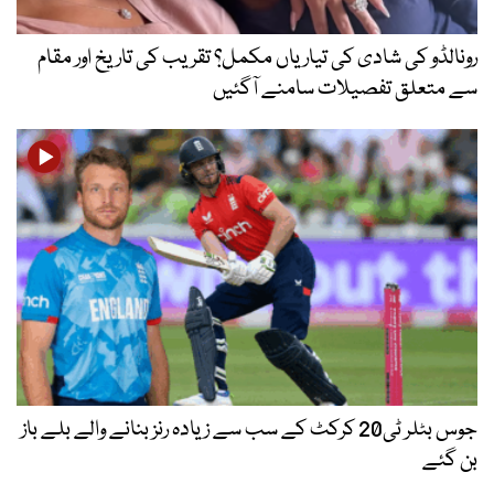
رونالڈو کی شادی کی تیاریاں مکمل؟ تقریب کی تاریخ اور مقام
سے متعلق تفصیلات سامنے آگئیں
جوس بٹلر ٹی20 کرکٹ کے سب سے زیادہ رنز بنانے والے بلے باز
بن گئے