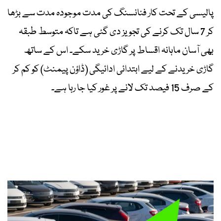
پالیسی کے تحت کار فنانسنگ کی مدت موجودہ مدت سے بڑھا
کر 7 سال تک کرنے کی تجویز دی گئی ہے تاکہ متوسط طبقہ
بھی آسان ماہانہ اقساط پر گاڑی خرید سکے۔ اس کے ساتھ
گاڑی خریدنے کے لیے ابتدائی ادائیگی (ڈاؤن پیمنٹ) کو کم کر
کے صرف 15 فیصد تک لانے پر غور کیا جا رہا ہے۔