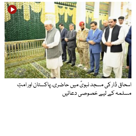
اسحاق ڈار کی مسجد نبویؐ میں حاضری، پاکستان اور امتِ
مسلمہ کے لیے خصوصی دعائیں