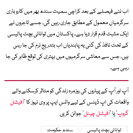
اب نئے فیصلے کے بعد کراچی سمیت سندھ بھر میں کاروباری
سرگرمیاں معمول کے مطابق جاری رہیں گی، جسے تاجروں نے
ایک مثبت قدم قرار دیا ہے۔ پاکستان میں توانائی بچت پالیسی
کے تحت نافذ کی گئی یہ پابندیاں اب بتدریج نرم کی جا رہی
ہیں، جس سے معاشی سرگرمیوں میں بہتری کی توقع ظاہر کی جا
رہی ہے۔
آپ اور آپ کے پیاروں کی روزمرہ زندگی کو متاثر کرسکنے والے
واقعات کی اپ ڈیٹس کے لیے واٹس ایپ پر وی نیوز کا ’
آفیشل
گروپ
‘ یا ’
آفیشل چینل
‘ جوائن کریں
توانائی بچت پالیسی
سندھ حکومت