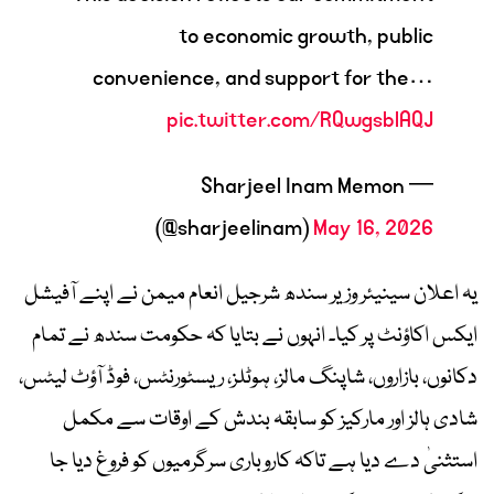
to economic growth, public
convenience, and support for the…
pic.twitter.com/RQwgsblAQJ
— Sharjeel Inam Memon
(@sharjeelinam)
May 16, 2026
یہ اعلان سینیئر وزیر سندھ شرجیل انعام میمن نے اپنے آفیشل
ایکس اکاؤنٹ پر کیا۔ انہوں نے بتایا کہ حکومت سندھ نے تمام
دکانوں، بازاروں، شاپنگ مالز، ہوٹلز، ریسٹورنٹس، فوڈ آؤٹ لیٹس،
شادی ہالز اور مارکیز کو سابقہ بندش کے اوقات سے مکمل
استثنیٰ دے دیا ہے تاکہ کاروباری سرگرمیوں کو فروغ دیا جا