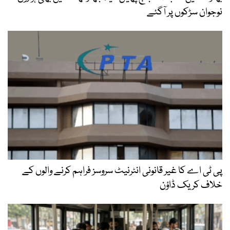
نوجوان سڑکوں پر آگئے
پی ٹی اے کا غیر قانونی انٹرنیٹ سروسز فراہم کرنے والوں کے
خلاف کریک ڈاؤن