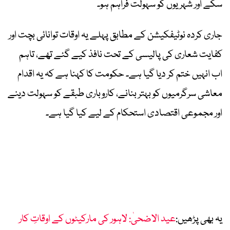
سکے اور شہریوں کو سہولت فراہم ہو۔
جاری کردہ نوٹیفکیشن کے مطابق پہلے یہ اوقات توانائی بچت اور
کفایت شعاری کی پالیسی کے تحت نافذ کیے گئے تھے، تاہم
اب انہیں ختم کر دیا گیا ہے۔ حکومت کا کہنا ہے کہ یہ اقدام
معاشی سرگرمیوں کو بہتر بنانے، کاروباری طبقے کو سہولت دینے
اور مجموعی اقتصادی استحکام کے لیے کیا گیا ہے۔
یہ بھی پڑھیں:
عید الاضحیٰ: لاہور کی مارکیٹوں کے اوقاتِ کار