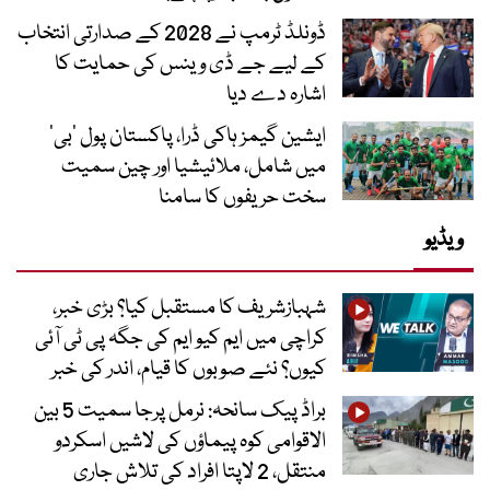
ڈونلڈ ٹرمپ نے 2028 کے صدارتی انتخاب
کے لیے جے ڈی وینس کی حمایت کا
اشارہ دے دیا
ایشین گیمز ہاکی ڈرا، پاکستان پول ’بی‘
میں شامل، ملائیشیا اور چین سمیت
سخت حریفوں کا سامنا
ویڈیو
شہبازشریف کا مستقبل کیا؟ بڑی خبر،
کراچی میں ایم کیو ایم کی جگہ پی ٹی آئی
کیوں؟ نئے صوبوں کا قیام، اندر کی خبر
براڈ پیک سانحہ: نرمل پرجا سمیت 5 بین
الاقوامی کوہ پیماؤں کی لاشیں اسکردو
منتقل، 2 لاپتا افراد کی تلاش جاری