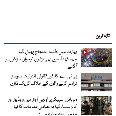
تازہ ترین
بھارت میں طلبہ احتجاج پھیل گیا،
جھارکھنڈ میں بھی ہزاروں نوجوان سڑکوں پر
آگئے
پی ٹی اے کا غیر قانونی انٹرنیٹ سروسز
فراہم کرنے والوں کے خلاف کریک ڈاؤن
موبائل اسپیکر پر اونچی آواز میں ویڈیوز اور
کالز سننا، کیا یہ عوامی مقامات کا نیا
معمول بنتا جا رہا ہے؟