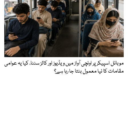
موبائل اسپیکر پر اونچی آواز میں ویڈیوز اور کالز سننا، کیا یہ عوامی
مقامات کا نیا معمول بنتا جا رہا ہے؟