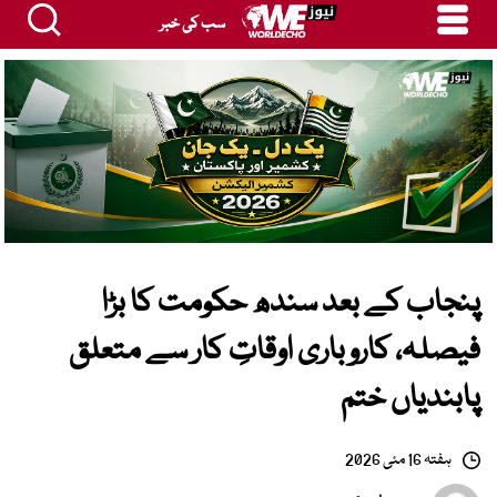
سب کی خبر
پنجاب کے بعد سندھ حکومت کا بڑا
فیصلہ، کاروباری اوقاتِ کار سے متعلق
پابندیاں ختم
ہفتہ 16 مئی 2026