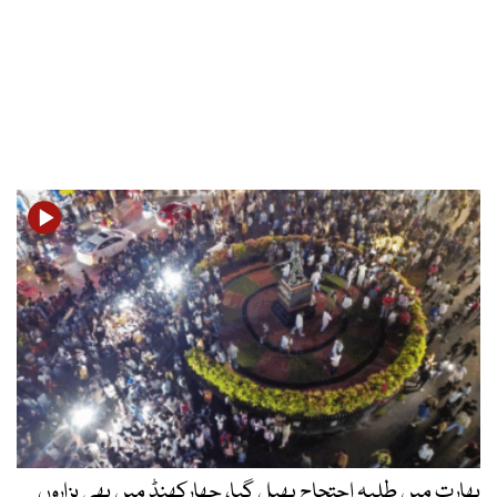
بھارت میں طلبہ احتجاج پھیل گیا، جھارکھنڈ میں بھی ہزاروں