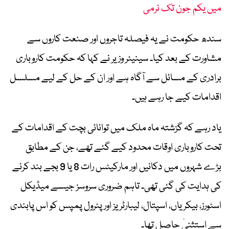
میں یکم جون تک نرمی
سندھ حکومت نے یہ فیصلہ تاجروں اور صنعت کاروں سے
مشاورت کے بعد کیا۔ سینیئر وزیر نے کہا کہ حکومت کاروباری
برادری کے مسائل سے آگاہ ہے اور ان کے حل کے لیے مسلسل
اقدامات کیے جا رہے ہیں۔
یاد رہے کہ گزشتہ ماہ ملک میں توانائی بچت کے اقدامات کے
تحت کاروباری اوقات محدود کیے گئے تھے، جن کے مطابق
بڑے شہروں میں دکانیں اور مارکیٹس رات 8 یا 9 بجے بند کرنے
کی ہدایت کی گئی تھی۔ تاہم ضروری سروسز جیسے میڈیکل
اسٹورز، بیکریاں، اسپتال، لیبارٹریز اور پٹرول پمپس کو اس پابندی
سے استثنیٰ حاصل تھا۔