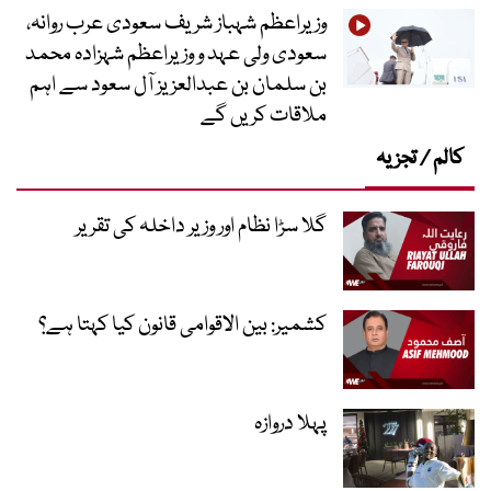
وزیراعظم شہباز شریف سعودی عرب روانہ،
سعودی ولی عہد و وزیراعظم شہزادہ محمد
بن سلمان بن عبدالعزیز آل سعود سے اہم
ملاقات کریں گے
کالم / تجزیہ
گلا سڑا نظام اور وزیر داخلہ کی تقریر
کشمیر: بین الاقوامی قانون کیا کہتا ہے؟
پہلا دروازہ