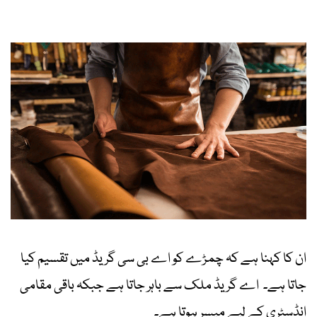
ان کا کہنا ہے کہ چمڑے کو اے بی سی گریڈ میں تقسیم کیا
جاتا ہے۔ اے گریڈ ملک سے باہر جاتا ہے جبکہ باقی مقامی
انڈسٹری کے لیے میسر ہوتا ہے۔