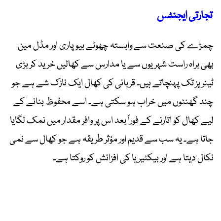
تجارتی ایجنٹس
چمڑے کی صنعت سے وابستہ چھوٹے بیوپاری اور مڈل مین
بھی براہ راست شہریوں سے یا مدارس سے کھالیں خرید کر بڑی
ٹینریز تک پہنچاتے ہیں۔ قربانی کی کھال ایک نازک شے ہے جو
چند گھنٹوں میں خراب ہو سکتی ہے۔ اسے محفوظ بنانے کے
لیے کھال کو اتارنے کے فوراً بعد اس پر وافر مقدار میں نمک لگایا
جاتا ہے۔ یہ سب سے قدیم اور مؤثر طریقہ ہے جو کھال سے نمی
نکال دیتا ہے اور بیکٹیریا کی افزائش کو روکتا ہے۔