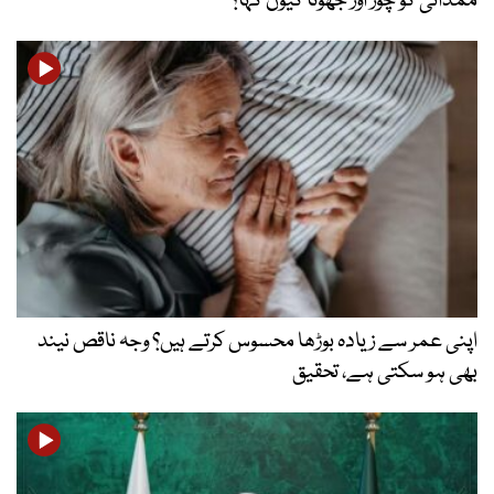
ممدانی کو چور اور جھوٹا کیوں کہا؟
اپنی عمر سے زیادہ بوڑھا محسوس کرتے ہیں؟ وجہ ناقص نیند
بھی ہو سکتی ہے، تحقیق