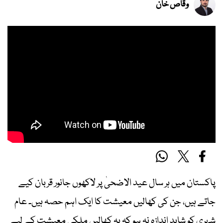
وقاص خان
پاکستان میں ہر سال عید الاضحیٰ پر لاکھوں جانور قربان کیے
جاتے ہیں، جن کی کھالیں معیشت کا ایک اہم حصہ ہیں۔ عام
شہری کو شاید اندازہ نہ ہو کہ یہ کھالیں ملکی معیشت کے لیے