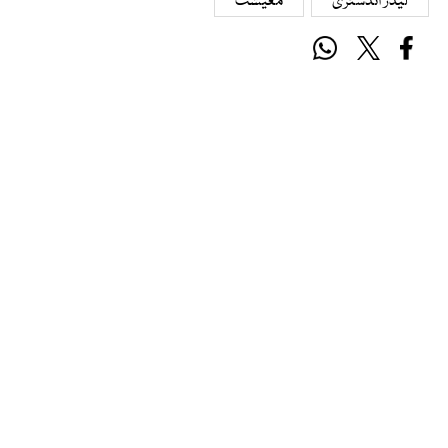
لیدر انڈسٹری
معیشت