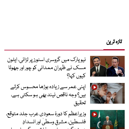
تازہ ترین
نیویارک میں گروسری اسٹورز پر لڑائی، ایلون
مسک نے ظہران ممدانی کو چور اور جھوٹا
کیوں کہا؟
اپنی عمر سے زیادہ بوڑھا محسوس کرتے
ہیں؟ وجہ ناقص نیند بھی ہو سکتی ہے،
تحقیق
وزیراعظم کا دورۂ سعودی عرب جلد متوقع،
فلسطین، مشرقِ وسطیٰ اور انسدادِ