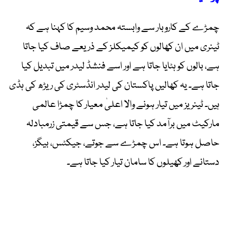
چمڑے کے کاروبار سے وابستہ محمد وسیم کا کہنا ہے کہ
ٹینری میں ان کھالوں کو کیمیکلز کے ذریعے صاف کیا جاتا
ہے، بالوں کو ہٹایا جاتا ہے اور اسے فنشڈ لیدر میں تبدیل کیا
جاتا ہے۔ یہ کھالیں پاکستان کی لیدر انڈسٹری کی ریڑھ کی ہڈی
ہیں۔ ٹینریز میں تیار ہونے والا اعلیٰ معیار کا چمڑا عالمی
مارکیٹ میں برآمد کیا جاتا ہے، جس سے قیمتی زرمبادلہ
حاصل ہوتا ہے۔ اس چمڑے سے جوتے، جیکٹس، بیگز،
دستانے اور کھیلوں کا سامان تیار کیا جاتا ہے۔