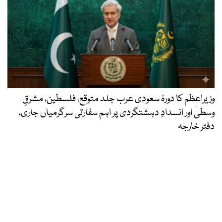
وزیراعظم کا دورۂ سعودی عرب جلد متوقع، فلسطین، مشرقِ
وسطیٰ اور انسدادِ دہشتگردی پر اہم سفارتی سرگرمیاں جاری،
دفتر خارجہ