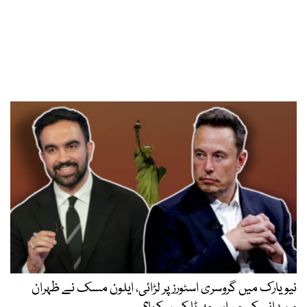
نیویارک میں گروسری اسٹورز پر لڑائی، ایلون مسک نے ظہران