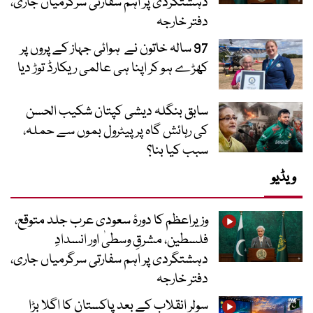
دہشتگردی پر اہم سفارتی سرگرمیاں جاری،
دفتر خارجہ
97 سالہ خاتون نے ہوائی جہاز کے پروں پر
کھڑے ہو کر اپنا ہی عالمی ریکارڈ توڑ دیا
سابق بنگلہ دیشی کپتان شکیب الحسن
کی رہائش گاہ پر پیٹرول بموں سے حملہ،
سبب کیا بنا؟
ویڈیو
وزیراعظم کا دورۂ سعودی عرب جلد متوقع،
فلسطین، مشرقِ وسطیٰ اور انسدادِ
دہشتگردی پر اہم سفارتی سرگرمیاں جاری،
دفتر خارجہ
سولر انقلاب کے بعد پاکستان کا اگلا بڑا