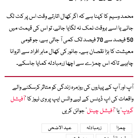
محمد وسیم کا کہنا ہے کہ اگر کھال اتارتے وقت اس پر کٹ لگ
جائے یا اسے بروقت نمک نہ لگایا جائے، تو اس کی قیمت میں
50 فیصد سے 70 فیصد تک کمی آ جاتی ہے، جو قومی
معیشت کا بڑا نقصان ہے۔ جانور کی کھال ماہر افراد سے اتروانا
چاہیے تاکہ اس چمڑے سے اچھا زرمبادلہ کمایا جاسکے۔
آپ اور آپ کے پیاروں کی روزمرہ زندگی کو متاثر کرسکنے والے
واقعات کی اپ ڈیٹس کے لیے واٹس ایپ پر وی نیوز کا ’
آفیشل
گروپ
‘ یا ’
آفیشل چینل
‘ جوائن کریں
چمڑا
زرمبادلہ
عید الاضحی