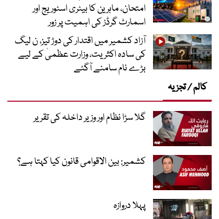
امتحان، ماہرین کا بیٹری اسٹوریج اور
اسمارٹ گرڈز کی اہمیت پر زور
آزاد کشمیر میں اقتدار کی دوڑ تیز، ن لیگ
کی سادہ اکثریت، وزارت عظمیٰ کے لیے
بڑے نام سامنے آگئے
کالم / تجزیہ
گلا سڑا نظام اور وزیر داخلہ کی تقریر
کشمیر: بین الاقوامی قانون کیا کہتا ہے؟
پہلا دروازہ