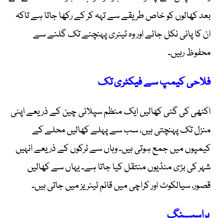
بعد کھالوں کو خاص طریقے سے تہہ کر کے رکھا جاتا ہے تاکہ
ان کا پانی نکل جائے اور وہ ٹینری پہنچنے تک گلنے سے
محفوظ رہیں۔
فلاحی کیمپ سے فیکٹری تک
اکٹھی کی گئی کھالیں ایک منظم سپلائی چین کے ذریعے اپنی
منزل تک پہنچتی ہیں، سب سے پہلے کھالیں محلے کے
کیمپوں میں جمع ہوتی ہیں۔ وہاں سے ٹرکوں کے ذریعے انہیں
شہر کی بڑی منڈیوں منتقل کیا جاتا ہے۔ یہاں سے کھالیں
قصور، سیالکوٹ اور کراچی میں قائم ٹینریز میں جاتی ہیں۔
پراسیسنگ