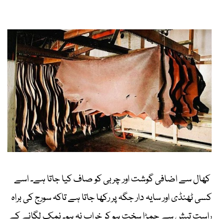
کھال سے اضافی گوشت اور چربی کو صاف کیا جاتا ہے۔ اسے
کسی ٹھنڈی اور سایہ دار جگہ پر رکھا جاتا ہے تاکہ سورج کی براہ
راست تپش سے چمڑا سخت ہو کر خراب نہ ہو۔ نمک لگانے کے