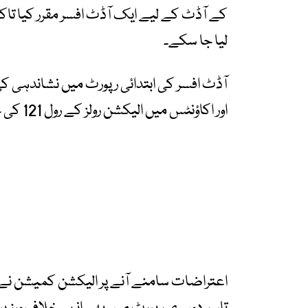
کے آڈٹ کے لیے ایک آڈٹ افسر مقرر کیا تاکہ
لیا جا سکے۔
آڈٹ افسر کی ابتدائی رپورٹ میں نشاندہی ک
اور اکاؤنٹس میں الیکشن رولز کے رول 121 کی خلاف ورزیاں پائی گئی ہیں۔
اعتراضات سامنے آنے پر الیکشن کمیشن نے مع