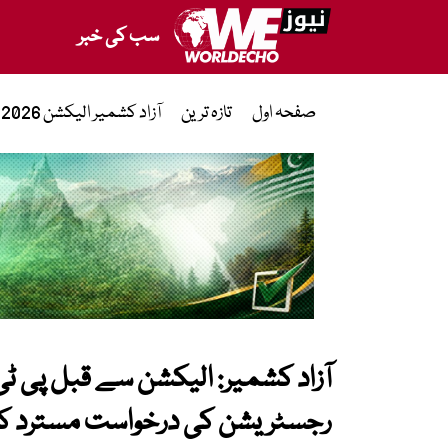
سب کی خبر
صفحہ اول
تازہ ترین
آزاد کشمیر الیکشن 2026
آزاد کشمیر: الیکشن سے قبل پی ٹی
رجسٹریشن کی درخواست مسترد ک