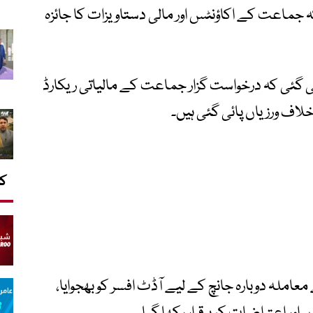
 جماعت کے اکاؤنٹس اور مالی دستاویزات کا جائزہ
ی گئی کہ درخواست گزار جماعت کے مالیاتی ریکارڈ
کا
املہ دوبارہ جانچ کے لیے آڈٹ افسر کو بھجوایا،