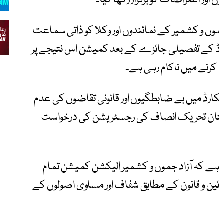
ور اعتراضات کو برقرار رکھا گیا۔
موں و کشمیر کے نمائندوں اور وکلا کو ذاتی سماعت
یکارڈ کے تفصیلی جائزے کے بعد کمیشن اس نتیجے پر
کارڈ میں بے ضابطگیوں اور قانونی تقاضوں کی عدم
ستان تحریک انصاف کی رجسٹریشن کی درخواست
ے کہ آزاد جموں و کشمیر الیکشن کمیشن تمام
ین و قانون کے مطابق شفاف اور مساوی اصولوں کے