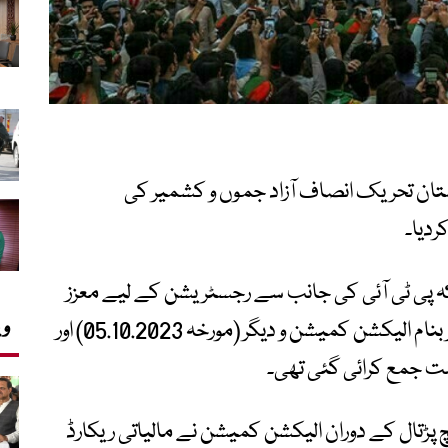
تان تحریک انصاف آزاد جموں و کشمیر کی
دیا۔
 پی ٹی آئی کی جانب سے رجسٹریشن کے لیے معزز
وی
عدالت العالیہ کے فیصلے وحید اشرف و دیگر بنام الیکشن کمیشن و دیگر (مورخہ 05.10.2023) اور
ست جمع کرائی گئی تھی۔
 پڑتال کے دوران الیکشن کمیشن نے مالیاتی ریکارڈ