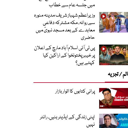
میں جلسہ عام سے خطاب
وزیراعظم شہباز شریف مدینہ منورہ
سے روانہ، مکہ مشترکہ دفاعی
معاہدے کے بعد مسجد نبویؐ میں
حاضری
پی ٹی آئی اسلام آباد مارچ کے اعلان
پر خیبر پختونخوا کے اراکین کیا
کہتے ہیں؟
لم / تجزیہ
پرانی کتابوں کا اتوار بازار
اپنی زندگی کے ایڈیٹر بنیں، رائٹر
نہیں