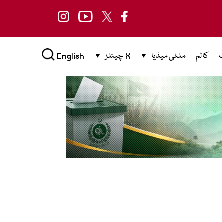
کالم
ملٹی میڈیا
X چینلز
English