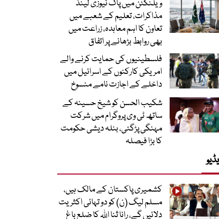
ویلنگٹن میں پاک نیوزی لینڈ
مذاکرات، تعلیم کے شعبے میں
تعاون کا اہم معاہدہ، زراعت میں
بھی روابط بڑھانے پر اتفاق
فلسطینیوں کی حمایت کرنے والے
امریکی کارکنوں کے اسرائیل میں
داخلے کے اجازت نامے منسوخ
شکیب الحسن کو شیخ حسینہ کے
ساتھ ٹی وی پروگرام میں شرکت
مہنگی پڑگئی، بنلہ دیشی حکومت
کا بڑا فیصلہ
ڈیو
کشمیری پاکستان کے مالک ہیں،
مسلم لیگ (ن) کو دو تہائی اکثریت
دلائیں گے، رانا ثنا اللہ کا ضلع باغ