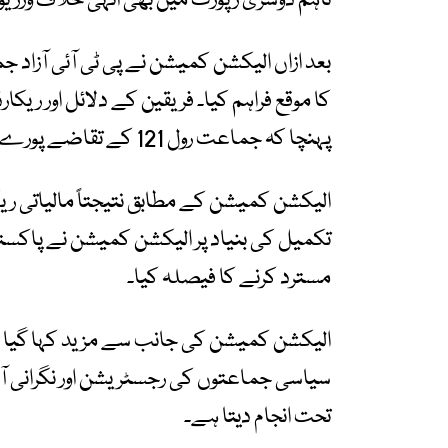
تاہم دوسری رپورٹ میں بھی انہی خلاف ورزیوں ا
بعد ازاں الیکشن کمیشن نے پی ٹی آئی آزاد ج
کا موقع فراہم کیا۔ فریقین کے دلائل اور ر
پہنچا کہ جماعت رول 121 کے تقاضے پورے کرنے میں ناکام رہی ہے۔
الیکشن کمیشن کے مطابق نتیجتاً مالیاتی ری
تکمیل کی بنیاد پر الیکشن کمیشن نے پاک
مسترد کرنے کا فیصلہ کیا۔
الیکشن کمیشن کی جانب سے مزید کہا گیا ہ
سیاسی جماعتوں کی رجسٹریشن اور نگرانی آئ
تحت انجام دیتا ہے۔