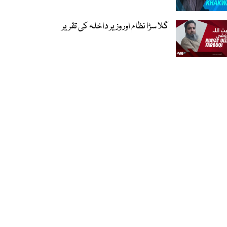
گلا سڑا نظام اور وزیر داخلہ کی تقریر