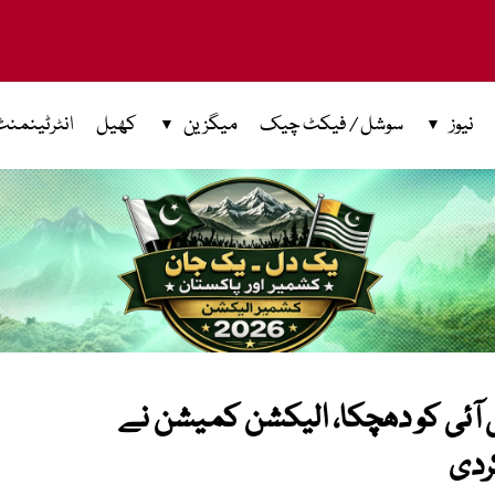
نیوز
سوشل / فیکٹ چیک
میگزین
کھیل
انٹرٹینمنٹ
 آئی کو دھچکا، الیکشن کمیشن نے
ردی