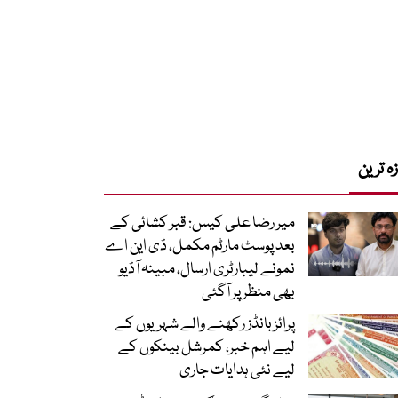
زہ ترین
میر رضا علی کیس: قبر کشائی کے
بعد پوسٹ مارٹم مکمل، ڈی این اے
نمونے لیبارٹری ارسال، مبینہ آڈیو
بھی منظر پر آگئی
پرائز بانڈز رکھنے والے شہریوں کے
لیے اہم خبر، کمرشل بینکوں کے
لیے نئی ہدایات جاری