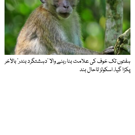
ہفتوں تک خوف کی علامت بنا رہنے والا ‘دہشتگرد بندر’ بالآخر
پکڑا گیا، اسکولز تاحال بند