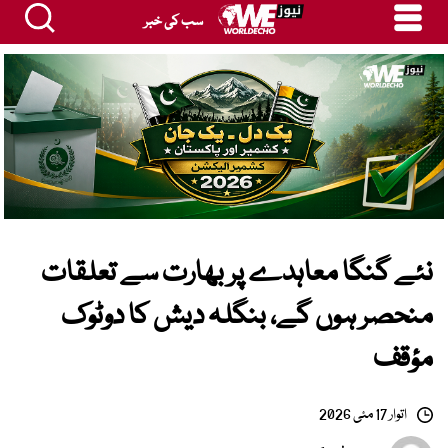
سب کی خبر
نئے گنگا معاہدے پر بھارت سے تعلقات
منحصر ہوں گے، بنگلہ دیش کا دوٹوک
مؤقف
اتوار 17 مئی 2026