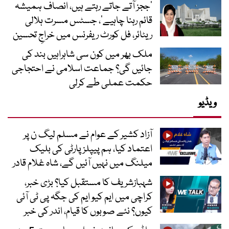
’ججز آتے جاتے رہتے ہیں، انصاف ہمیشہ
قائم رہنا چاہیے‘، جسٹس مسرت ہلالی
ریٹائر، فل کورٹ ریفرنس میں خراجِ تحسین
ملک بھر میں کون سی شاہراہیں بند کی
جائیں گی؟ جماعت اسلامی نے احتجاجی
حکمت عملی طے کرلی
ویڈیو
آزاد کشیر کے عوام نے مسلم لیگ ن پر
اعتماد کیا، ہم پیپلز پارٹی کی بلیک
میلنگ میں نہیں آئیں گے، شاہ غلام قادر
شہبازشریف کا مستقبل کیا؟ بڑی خبر،
کراچی میں ایم کیو ایم کی جگہ پی ٹی آئی
کیوں؟ نئے صوبوں کا قیام، اندر کی خبر