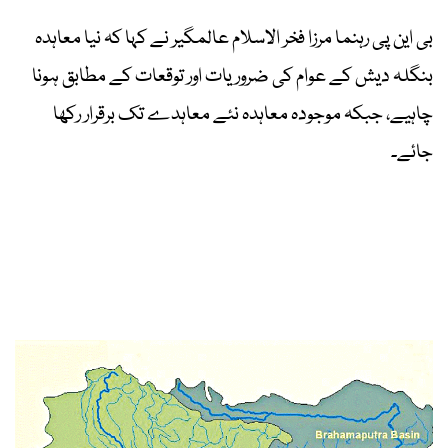
بی این پی رہنما مرزا فخر الاسلام عالمگیر نے کہا کہ نیا معاہدہ
بنگلہ دیش کے عوام کی ضروریات اور توقعات کے مطابق ہونا
چاہیے، جبکہ موجودہ معاہدہ نئے معاہدے تک برقرار رکھا
جائے۔