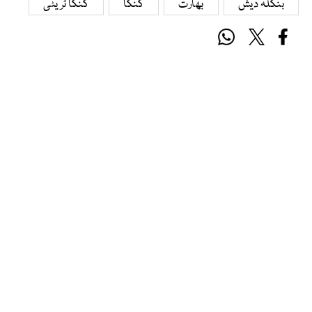
بنگلہ دیش
بھارت
گنگا
گنگا ٹریٹی