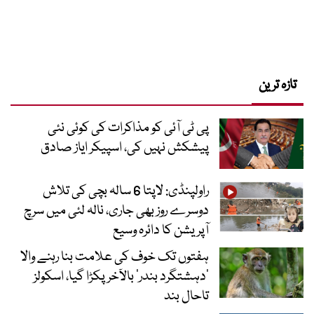
تازہ ترین
پی ٹی آئی کو مذاکرات کی کوئی نئی
پیشکش نہیں کی، اسپیکر ایاز صادق
راولپنڈی: لاپتا 6 سالہ بچی کی تلاش
دوسرے روز بھی جاری، نالہ لئی میں سرچ
آپریشن کا دائرہ وسیع
ہفتوں تک خوف کی علامت بنا رہنے والا
‘دہشتگرد بندر’ بالآخر پکڑا گیا، اسکولز
تاحال بند