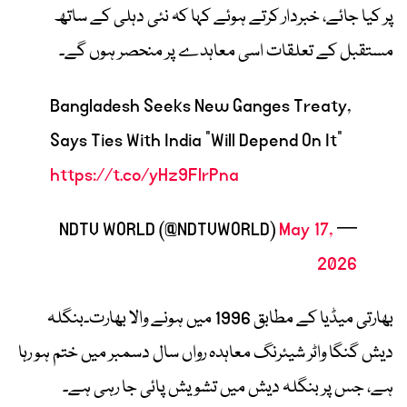
پر کیا جائے، خبردار کرتے ہوئے کہا کہ نئی دہلی کے ساتھ
مستقبل کے تعلقات اسی معاہدے پر منحصر ہوں گے۔
Bangladesh Seeks New Ganges Treaty,
Says Ties With India "Will Depend On It"
https://t.co/yHz9FlrPna
May 17,
— NDTV WORLD (@NDTVWORLD)
2026
بھارتی میڈیا کے مطابق 1996 میں ہونے والا بھارت۔بنگلہ
دیش گنگا واٹر شیئرنگ معاہدہ رواں سال دسمبر میں ختم ہو رہا
ہے، جس پر بنگلہ دیش میں تشویش پائی جا رہی ہے۔