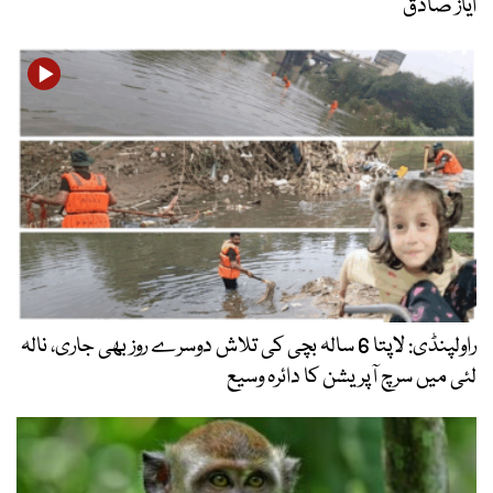
ایاز صادق
راولپنڈی: لاپتا 6 سالہ بچی کی تلاش دوسرے روز بھی جاری، نالہ
لئی میں سرچ آپریشن کا دائرہ وسیع