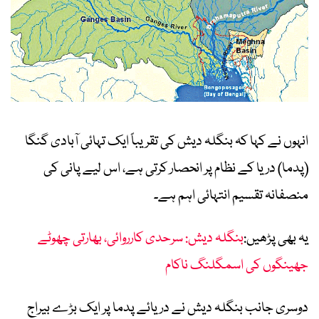
انہوں نے کہا کہ بنگلہ دیش کی تقریباً ایک تہائی آبادی گنگا
(پدما) دریا کے نظام پر انحصار کرتی ہے، اس لیے پانی کی
منصفانہ تقسیم انتہائی اہم ہے۔
یہ بھی پڑھیں:
بنگلہ دیش: سرحدی کارروائی، بھارتی چھوٹے
جھینگوں کی اسمگلنگ ناکام
دوسری جانب بنگلہ دیش نے دریائے پدما پر ایک بڑے بیراج