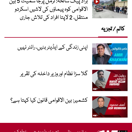
براڈ پیک سانحہ: نرمل پرجا سمیت 5 بین
الاقوامی کوہ پیماؤں کی لاشیں اسکردو
منتقل، 2 لاپتا افراد کی تلاش جاری
کالم / تجزیہ
اپنی زندگی کے ایڈیٹر بنیں، رائٹر نہیں
گلا سڑا نظام اور وزیر داخلہ کی تقریر
کشمیر: بین الاقوامی قانون کیا کہتا ہے؟
پرائیویسی پالیسی
تحریر/ویڈیو بھیجیں
رابطہ کریں