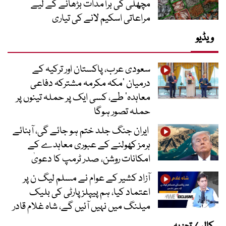
مچھلی کی برآمدات بڑھانے کے لیے
مراعاتی اسکیم لانے کی تیاری
ویڈیو
سعودی عرب، پاکستان اور ترکیہ کے
درمیان ’مکہ مکرمہ مشترکہ دفاعی
معاہدہ‘ طے، کسی ایک پر حملہ تینوں پر
حملہ تصور ہوگا
ایران جنگ جلد ختم ہو جائے گی، آبنائے
ہرمز کھولنے کے عبوری معاہدے کے
امکانات روشن، صدر ٹرمپ کا دعویٰ
آزاد کشیر کے عوام نے مسلم لیگ ن پر
اعتماد کیا، ہم پیپلز پارٹی کی بلیک
میلنگ میں نہیں آئیں گے، شاہ غلام قادر