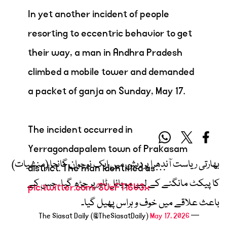
In yet another incident of people
resorting to eccentric behavior to get
their way, a man in Andhra Pradesh
climbed a mobile tower and demanded
a packet of ganja on Sunday, May 17.
The incident occurred in
Yerragondapalem town of Prakasam
بھارتی ریاست آندھرا پردیش میں ایک نوجوان گانجا (منشیات)
district. The man identified as…
کا پیکٹ مانگنے کے لیے موبائل ٹاور پر چڑھ گیا، جس کے
pic.twitter.com/SUcFTi6V3x
باعث علاقے میں خوف و ہراس پھیل گیا۔
May 17, 2026
— The Siasat Daily (@TheSiasatDaily)