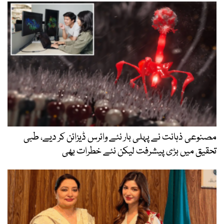
مصنوعی ذہانت نے پہلی بار نئے وائرس ڈیزائن کر دیے، طبی
تحقیق میں بڑی پیشرفت لیکن نئے خطرات بھی