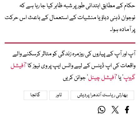
حکام کے مطابق ابتدائی طور پر شبہ ظاہر کیا جا رہا ہے کہ
نوجوان ذہنی دباؤ یا منشیات کے استعمال کے باعث اس حرکت
پر آمادہ ہوا۔
آپ اور آپ کے پیاروں کی روزمرہ زندگی کو متاثر کرسکنے والے
واقعات کی اپ ڈیٹس کے لیے واٹس ایپ پر وی نیوز کا ’
آفیشل
گروپ
‘ یا ’
آفیشل چینل
‘ جوائن کریں
بھارتی ریاست آندھرا پردیش
ٹاور
گانجا