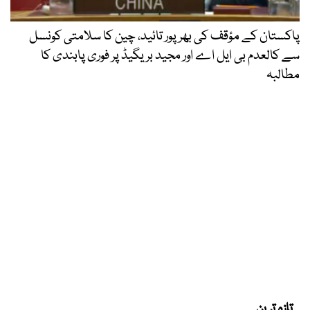
پاکستان کے مؤقف کی بھرپور تائید، چین کا سلامتی کونسل
سے کالعدم بی ایل اے اور مجید بریگیڈ پر فوری پابندی کا
مطالبہ
تازہ ترین