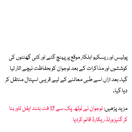
پولیس اور ریسکیو اہلکار موقع پر پہنچ گئے اور کئی گھنٹوں کی
کوششوں اور مذاکرات کے بعد نوجوان کو بحفاظت نیچے اتار لیا
گیا۔ بعد ازاں اسے طبی معائنے کے لیے قریبی اسپتال منتقل کر
دیا گیا۔
مزید پڑھیں:
نوجوان نے ٹوتھ پک سے 17 فٹ بلند ایفل ٹاور بنا
کر گنیز ورلڈ ریکارڈ قائم کردیا