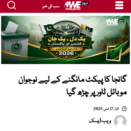
سب کی خبر
گانجا کا پیکٹ مانگنے کے لیے نوجوان
موبائل ٹاور پر چڑھ گیا
اتوار 17 مئی 2026
ویب ڈیسک