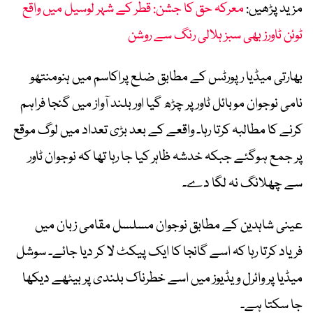
مزید پڑھیں:
معرکہ حق کا جشن: قطر کے شہر لوسیل میں واقع
ٹوئن ٹاورز بھی سبز ہلالی رنگ سے روشن
بھارتی میڈیا رپورٹس کے مطابق ضلع پراکاسم میں ہنومنتھو
نامی نوجوان موبائل ٹاور پر چڑھ گیا اور بلند آواز میں گنجا فراہم
کرنے کا مطالبہ کرتا رہا۔ واقعے کے بعد بڑی تعداد میں لوگ موقع
پر جمع ہوگئے جبکہ خدشہ ظاہر کیا جا رہا تھا کہ نوجوان ٹاور
سے چھلانگ نہ لگا دے۔
عینی شاہدین کے مطابق نوجوان مسلسل مقامی زبان میں
فریاد کرتا رہا کہ اسے گانجا کا ایک پیکٹ لا کر دیا جائے۔ سوشل
میڈیا پر وائرل ویڈیوز میں اسے خطرناک بلندی پر بیٹھے دیکھا
جا سکتا ہے۔