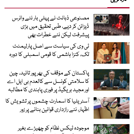
مصنوعی ذہانت نے پہلی بار نئے وائرس
ڈیزائن کر دیے، طبی تحقیق میں بڑی
پیشرفت لیکن نئے خطرات بھی
ٹی وی کی سیاست سے اصل پارلیمنٹ
تک، کنزا ہاشمی کا قومی اسمبلی کا دورہ
پاکستان کے مؤقف کی بھرپور تائید، چین
کا سلامتی کونسل سے کالعدم بی ایل اے
اور مجید بریگیڈ پر فوری پابندی کا مطالبہ
آسٹریلیا کا اسمارٹ چشموں پر تشویش کا
اظہار، نئے رازداری قوانین بنانے پر زور
موجودہ ٹیکس نظام کو چھیڑے بغیر