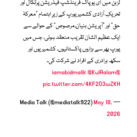
لزبن میں ای یو پاک فرینڈشپ فیڈریشن پرتگال اور
تحریکِ آزادی کشمیر یورپ کے زیرِ اہتمام “معرکۂ
حق” اور “آپریشن بنیانٌ مرصوص” کے حوالے سے
ایک عظیم الشان تقریب منعقد ہوئی، جس میں
یورپ بھر سے ہزاروں پاکستانیوں، کشمیریوں اور
سکھ برادری کے افراد نے شرکت کی۔
@KulAalam
@iamabidmalik
pic.twitter.com/4KF2O3wZKH
May 18,
— Media Talk (@mediatalk922)
2026