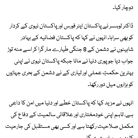
دوچار کیا۔
ڈاکٹر لوہسر نے پاکستان ایئر فورس اور پاکستان نیوی کے کردار
کو بھی سراہا۔ انہوں نے کہا کہ پاکستان فضائیہ کے بہادر
شاہینوں نے دشمن کے 8 جنگی طیارے مار گرا کر اسے منہ توڑ
جواب دیا جو پوری دنیا نے مانا جبکہ پاکستان نیوی نے اپنی
بہترین حکمتِ عملی اور تیاری کے نے دشمن کے بحری جہازوں
کو ہزاروں میل دور رکھا۔
انہوں نے مزید کہا کہ پاکستان خطے اور دنیا میں امن کا داعی
ہے، تاہم اپنی خودمختاری اور علاقائی سالمیت کے دفاع کی
مکمل صلاحیت رکھتا ہے اور کسی بھی مستقبل کی جارحیت