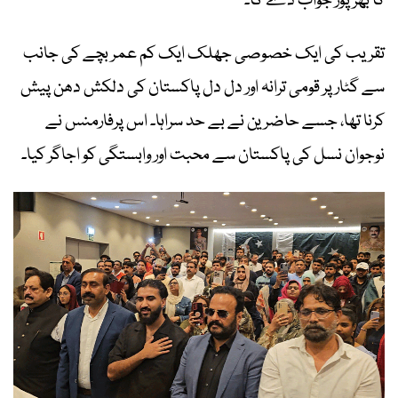
کا بھرپور جواب دے گا۔
تقریب کی ایک خصوصی جھلک ایک کم عمر بچے کی جانب
سے گٹار پر قومی ترانہ اور دل دل پاکستان کی دلکش دھن پیش
کرنا تھا، جسے حاضرین نے بے حد سراہا۔ اس پرفارمنس نے
نوجوان نسل کی پاکستان سے محبت اور وابستگی کو اجاگر کیا۔