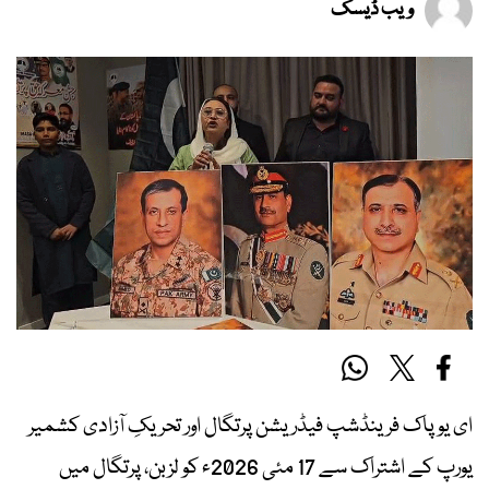
ویب ڈیسک
ای یو پاک فرینڈشپ فیڈریشن پرتگال اور تحریکِ آزادی کشمیر
یورپ کے اشتراک سے 17 مئی 2026ء کو لزبن، پرتگال میں