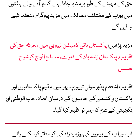
حق کے مہینے کے طور پر منایا جاتا رہے گا اور آنے والے ہفتوں
میں یورپ کے مختلف ممالک میں مزید پروگرام منعقد کیے
جائیں گے۔
مزید پڑھیں:
پاکستان ہائی کمیشن نیروبی میں معرکہ حق کی
تقریب، پاکستان زندہ باد کے نعرے، مسلح افواج کو خراج
تحسین
تقریب اختتام پذیر ہوئی تو یورپ بھر میں مقیم پاکستانیوں اور
پاکستان و کشمیر کے حامیوں کے درمیان اتحاد، حب الوطنی اور
یکجہتی کے عزم کا ازسرِ نو اظہار کیا گیا۔
آپ اور آپ کے پیاروں کی روزمرہ زندگی کو متاثر کرسکنے والے