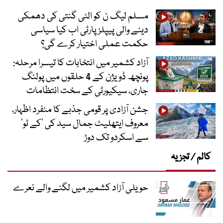
مسلم لیگ ن کو الٹی گنتی کی دھمکی
دینے والی پیپلز پارٹی اب کیا سیاسی
حکمت عملی اختیار کرے گی؟
آزاد کشمیر میں انتخابات کا تیسرا مرحلہ:
پونچھ ڈویژن کے 4 حلقوں میں پولنگ
جاری، سیکیورٹی کے سخت انتظامات
جشن آزادی پر قومی جذبے کا منفرد اظہار،
معروف ایتھلیٹ جمال سید کی ’کے ٹو‘
سے اسکردو تک دوڑ
کالم / تجزیہ
حویلی آزاد کشمیر میں لگنے والے نعرے