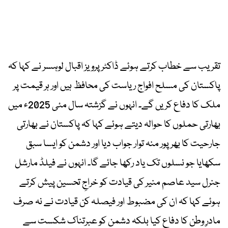
تقریب سے خطاب کرتے ہوئے ڈاکٹر پرویز اقبال لوہسر نے کہا کہ
پاکستان کی مسلح افواج ریاست کی محافظ ہیں اور ہر قیمت پر
ملک کا دفاع کریں گے۔ انہوں نے گزشتہ سال مئی 2025ء میں
بھارتی حملوں کا حوالہ دیتے ہوئے کہا کہ پاکستان نے بھارتی
جارحیت کا بھرپور منہ توار جواب دیا اور دشمن کو ایسا سبق
سکھایا جو نسلوں تک یاد رکھا جائے گا۔ انہوں نے فیلڈ مارشل
جنرل سید عاصم منیر کی قیادت کو خراجِ تحسین پیش کرتے
ہوئے کہا کہ ان کی مضبوط اور فیصلہ کن قیادت نے نہ صرف
مادرِ وطن کا دفاع کیا بلکہ دشمن کو عبرتناک شکست سے