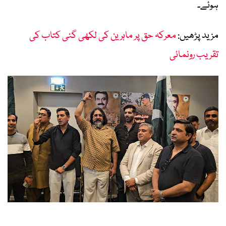
ہوئے۔
مزید پڑھیں:
معرکہ حق پر ماہرین کی لکھی گئی کتاب کی
تقریب رونمائی