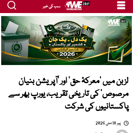
سب کی خبر
لزبن میں ’معرکۂ حق‘ اور ’آپریشن بنیان
مرصوص‘ کی تاریخی تقریب، یورپ بھر سے
پاکستانیوں کی شرکت
پیر 18 مئی 2026