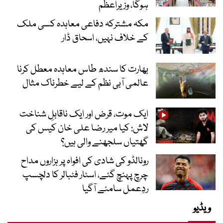
ہوگا، وزیراعظم
مکہ مشترکہ دفاعی معاہدہ کسی ملک
کے خلاف نہیں، اسحاق ڈار
بھارت کا سندھ طاس معاہدہ معطل کرنا
عالمی آبی نظم کے لیے خطرناک مثال
ایک موت، قرض اور ایک ناقابلِ شناخت
لاش: کیا میر رضا علی خان کیس کی
گھتیاں سلجھنے والی ہیں؟
رونالڈو کی شادی کی افواہ پر ہزاروں مداح
چرچ پہنچ گئے، اسٹار فٹبالر کا دلچسپ
ردِعمل سامنے آگیا
ویڈیو