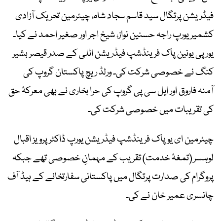
فیڈریشن پرتگال سید قاسم سجاد شاہ، چیئرمین تحریک آزادی
کشمیر یورپ راجہ حسنین نواز، شیخ اجر اور صغیر احمد نے کیا۔
یورپی یونین پاک فرینڈشپ فیڈریشن اٹلی کے صدر قیصر بشیر
کنگ نے خصوصی شرکت کی۔ ورلڈ ریچ پاکستان گروپ کی
آمنہ فاروق اور ایل سی پی گروپ کی حرا بخاری نے بھی معرکۂ حق
کی تقریبات میں خصوصی شرکت کی۔
چیئرمین ای یو پاک فرینڈشپ فیڈریشن یورپ ڈاکٹر پرویز اقبال
لوہسر (تمغۂ خدمت) تقریب کے مہمانِ خصوصی تھے جبکہ
پروگرام کی صدارت پرتگال میں پاکستانی سفارتخانے کے ہیڈ آف
چانسری عمیر خان نے کی۔