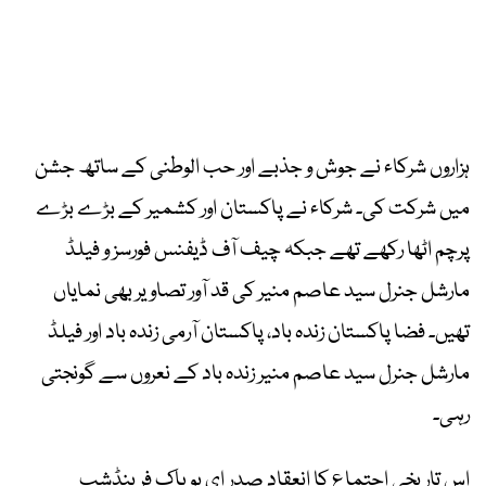
ہزاروں شرکاء نے جوش و جذبے اور حب الوطنی کے ساتھ جشن
میں شرکت کی۔ شرکاء نے پاکستان اور کشمیر کے بڑے بڑے
پرچم اٹھا رکھے تھے جبکہ چیف آف ڈیفنس فورسز و فیلڈ
مارشل جنرل سید عاصم منیر کی قد آور تصاویر بھی نمایاں
تھیں۔ فضا پاکستان زندہ باد، پاکستان آرمی زندہ باد اور فیلڈ
مارشل جنرل سید عاصم منیر زندہ باد کے نعروں سے گونجتی
رہی۔
اس تاریخی اجتماع کا انعقاد صدر ای یو پاک فرینڈشپ