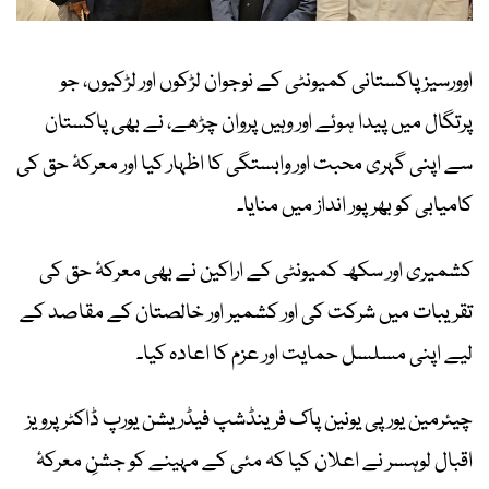
اوورسیز پاکستانی کمیونٹی کے نوجوان لڑکوں اور لڑکیوں، جو
پرتگال میں پیدا ہوئے اور وہیں پروان چڑھے، نے بھی پاکستان
سے اپنی گہری محبت اور وابستگی کا اظہار کیا اور معرکۂ حق کی
کامیابی کو بھرپور انداز میں منایا۔
کشمیری اور سکھ کمیونٹی کے اراکین نے بھی معرکۂ حق کی
تقریبات میں شرکت کی اور کشمیر اور خالصتان کے مقاصد کے
لیے اپنی مسلسل حمایت اور عزم کا اعادہ کیا۔
چیئرمین یورپی یونین پاک فرینڈشپ فیڈریشن یورپ ڈاکٹر پرویز
اقبال لوہسر نے اعلان کیا کہ مئی کے مہینے کو جشنِ معرکۂ