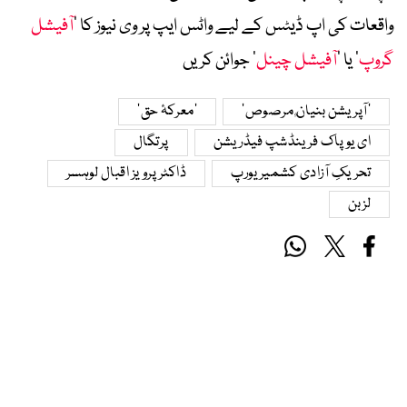
واقعات کی اپ ڈیٹس کے لیے واٹس ایپ پر وی نیوز کا ’
آفیشل
گروپ
‘ یا ’
آفیشل چینل
‘ جوائن کریں
’آپریشن بنیانٌ مرصوص‘
’معرکۂ حق‘
ای یو پاک فرینڈشپ فیڈریشن
پرتگال
تحریکِ آزادی کشمیر یورپ
ڈاکٹر پرویز اقبال لوہسر
لزبن