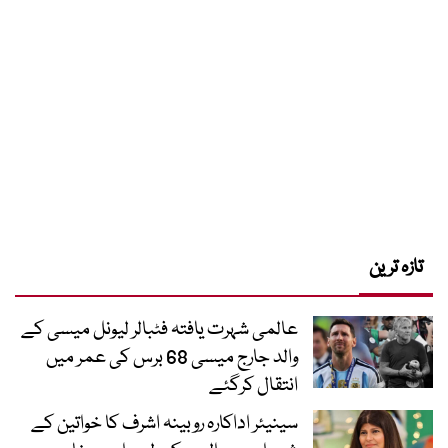
تازہ ترین
عالمی شہرت یافتہ فٹبالر لیونل میسی کے
والد جارج میسی 68 برس کی عمر میں
انتقال کرگئے
سینیئر اداکارہ روبینہ اشرف کا خواتین کے