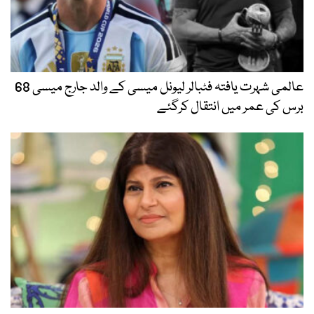
عالمی شہرت یافتہ فٹبالر لیونل میسی کے والد جارج میسی 68
برس کی عمر میں انتقال کرگئے