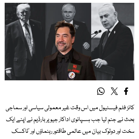
کانز فلم فیسٹیول میں اس وقت غیر معمولی سیاسی اور سماجی
بحث نے جنم لیا جب ہسپانوی اداکار جیویر بارڈیم نے اپنے ایک
سخت اور دوٹوک بیان میں عالمی طاقتور رہنماؤں اور ’ٹاکسک