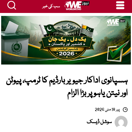
سب کی خبر
ہسپانوی اداکار جیویر بارڈیم کا ٹرمپ، پیوٹن
اور نیتن یاہو پر بڑا الزام
پیر 18 مئی 2026
سوشل ڈیسک