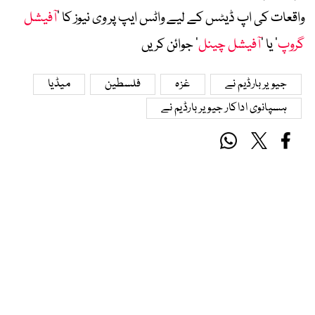
واقعات کی اپ ڈیٹس کے لیے واٹس ایپ پر وی نیوز کا ’
آفیشل
گروپ
‘ یا ’
آفیشل چینل
‘ جوائن کریں
جیویر بارڈیم نے
غزہ
فلسطین
میڈیا
ہسپانوی اداکار جیویر بارڈیم نے