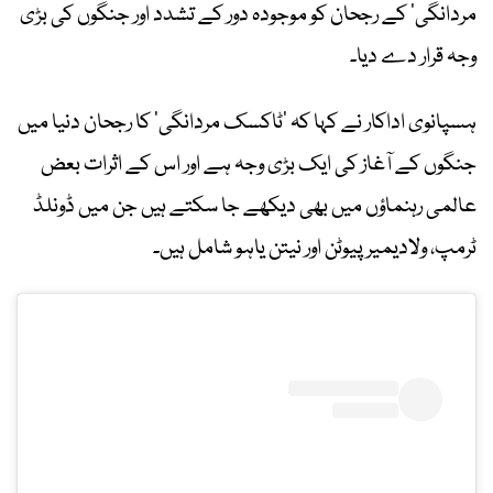
مردانگی‘ کے رجحان کو موجودہ دور کے تشدد اور جنگوں کی بڑی
وجہ قرار دے دیا۔
ہسپانوی اداکار نے کہا کہ ’ٹاکسک مردانگی‘ کا رجحان دنیا میں
جنگوں کے آغاز کی ایک بڑی وجہ ہے اور اس کے اثرات بعض
عالمی رہنماؤں میں بھی دیکھے جا سکتے ہیں جن میں ڈونلڈ
ٹرمپ، ولادیمیر پیوٹن اور نیتن یاہو شامل ہیں۔