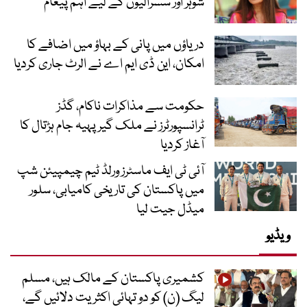
شوہر اور سسرالیوں کے لیے اہم پیغام
دریاؤں میں پانی کے بہاؤ میں اضافے کا
امکان، این ڈی ایم اے نے الرٹ جاری کردیا
حکومت سے مذاکرات ناکام، گڈز
ٹرانسپورٹرز نے ملک گیر پہیہ جام ہڑتال کا
آغاز کردیا
آئی ٹی ایف ماسٹرز ورلڈ ٹیم چیمپیئن شپ
میں پاکستان کی تاریخی کامیابی، سلور
میڈل جیت لیا
ویڈیو
کشمیری پاکستان کے مالک ہیں، مسلم
لیگ (ن) کو دو تہائی اکثریت دلائیں گے،