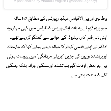
A post shared by Anadolu English (@anadoluagency)
برطانوی اور بین الاقوامی میڈیا رپورٹس کے مطابق 57 سالہ
جیویر بارڈیم نے یہ بات ایک پریس کانفرنس میں کہی جہاں وہ
اپنی نئی فلم ’دی بیلووڈ‘ کے حوالے سے گفتگو کر رہے تھے۔
اداکار نے اپنے فلمی کردار کا حوالہ دیتے ہوئے کہا کہ جارحانہ
اور پرتشدد رویوں کی جڑیں ’زہریلی مردانگی‘ میں پیوست ہوتی
ہیں جو بعض اوقات گھریلو تشدد اور سنگین جرائم بلکہ جنگوں
تک کا باعث بنتی ہے۔