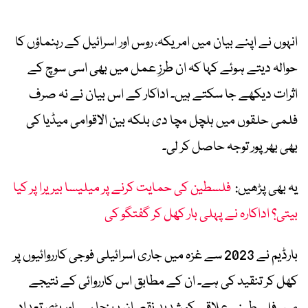
انہوں نے اپنے بیان میں امریکہ، روس اور اسرائیل کے رہنماؤں کا
حوالہ دیتے ہوئے کہا کہ ان طرزِ عمل میں بھی اسی سوچ کے
اثرات دیکھے جا سکتے ہیں۔ اداکار کے اس بیان نے نہ صرف
فلمی حلقوں میں ہلچل مچا دی بلکہ بین الاقوامی میڈیا کی
بھی بھرپور توجہ حاصل کر لی۔
یہ بھی پڑھیں:
فلسطین کی حمایت کرنے پر میلیسا بیریرا پر کیا
بیتی؟ اداکارہ نے پہلی بار کھل کر گفتگو کی
بارڈیم نے 2023 سے غزہ میں جاری اسرائیلی فوجی کارروائیوں پر
کھل کر تنقید کی ہے۔ ان کے مطابق اس کارروائی کے نتیجے
میں فلسطینی علاقے کو شدید نقصان پہنچا ہے اور بڑی تعداد