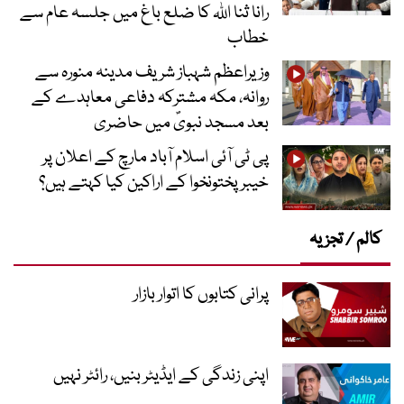
رانا ثنا اللہ کا ضلع باغ میں جلسہ عام سے
خطاب
وزیراعظم شہباز شریف مدینہ منورہ سے
روانہ، مکہ مشترکہ دفاعی معاہدے کے
بعد مسجد نبویؐ میں حاضری
پی ٹی آئی اسلام آباد مارچ کے اعلان پر
خیبر پختونخوا کے اراکین کیا کہتے ہیں؟
کالم / تجزیہ
پرانی کتابوں کا اتوار بازار
اپنی زندگی کے ایڈیٹر بنیں، رائٹر نہیں