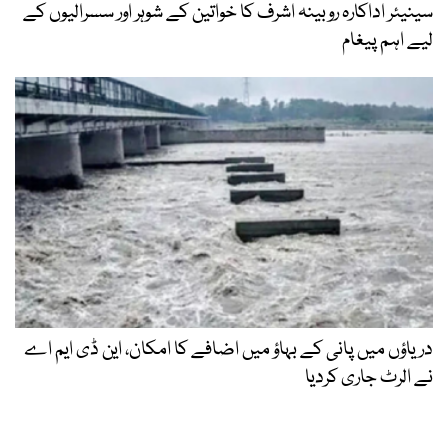
سینیئر اداکارہ روبینہ اشرف کا خواتین کے شوہر اور سسرالیوں کے
لیے اہم پیغام
دریاؤں میں پانی کے بہاؤ میں اضافے کا امکان، این ڈی ایم اے
نے الرٹ جاری کردیا