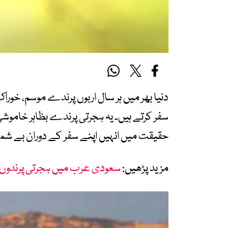
دنیا بھر میں ہر سال اربوں پرندے موسم، خور
سفر کرتے ہیں۔ یہ ہجرتی پرندے بظاہر خاموش
حقیقت میں انہیں اپنے سفر کے دوران بے شمار
مزید پڑھیں:
سعودی عرب میں ہجرتی پرندوں