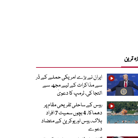
زہ ترین
ایران نے بڑے امریکی حملے کے ڈر
سے مذاکرات کے لیے مجھ سے
التجا کی، ٹرمپ کا دعویٰ
روس کے ساحلی تفریحی مقام پر
دھماکا، 4 بچوں سمیت 7 افراد
ہلاک، روس اور یوکرین کے متضاد
دعوے