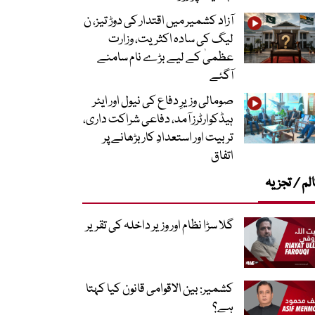
آزاد کشمیر میں اقتدار کی دوڑ تیز، ن
لیگ کی سادہ اکثریت، وزارت
عظمیٰ کے لیے بڑے نام سامنے
آگئے
صومالی وزیرِ دفاع کی نیول اور ایئر
ہیڈکوارٹرز آمد، دفاعی شراکت داری،
تربیت اور استعدادِ کار بڑھانے پر
اتفاق
لم / تجزیہ
گلا سڑا نظام اور وزیر داخلہ کی تقریر
کشمیر: بین الاقوامی قانون کیا کہتا
ہے؟