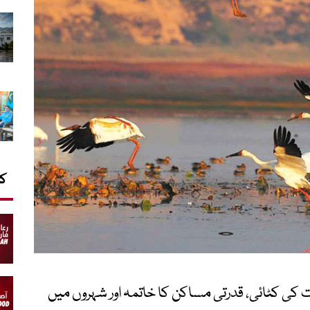
کا
کی کٹائی، قدرتی مساکن کا خاتمہ اور شہروں میں