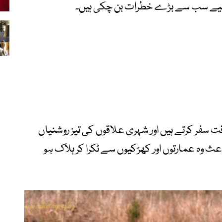
 لیے سب سے بڑے خطرات بن چکی ہیں۔
فر کرتے ہیں اور شہری علاقوں کی تیز روشنیاں
ث وہ عمارتوں اور کھڑکیوں سے ٹکرا کر ہلاک ہو