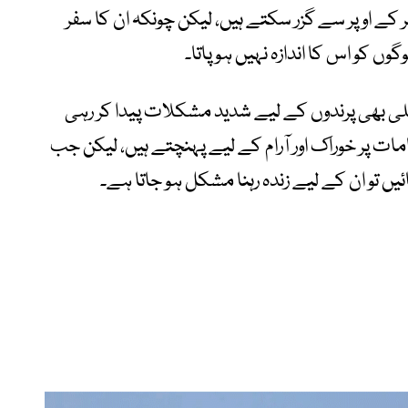
 اوپر سے گزر سکتے ہیں، لیکن چونکہ ان کا سفر
ں کو اس کا اندازہ نہیں ہو پاتا۔
یلی بھی پرندوں کے لیے شدید مشکلات پیدا کر رہی
پر خوراک اور آرام کے لیے پہنچتے ہیں، لیکن جب
یں تو ان کے لیے زندہ رہنا مشکل ہو جاتا ہے۔