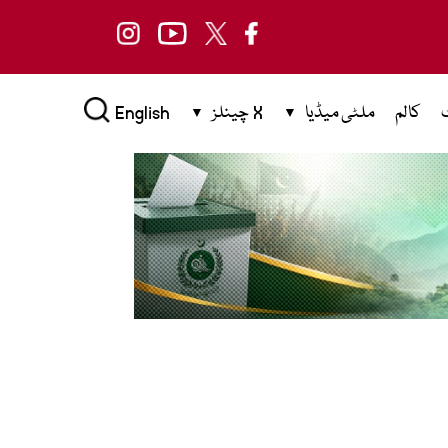
کالم
ملٹی میڈیا
X چینلز
English