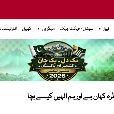
نیوز
سوشل / فیکٹ چیک
میگزین
کھیل
انٹرٹینمنٹ
ہ کہاں ہے اور ہم انہیں کیسے بچا