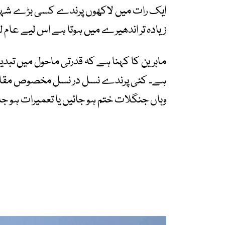
ایک رات میں لاکھوں پرندے کسی بڑے شہر کے
زیادہ تر اندھیرے میں ہوتا ہے اس لیے عام لوگو
ماہرین کا کہنا ہے کہ قدرتی ماحول میں تبد
ہے۔ کئی پرندے نسل در نسل مخصوص مقامات 
وہاں جنگلات ختم ہو جائیں یا تعمیرات ہو جائ