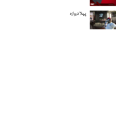
پہلا دروازہ