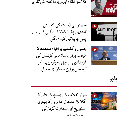
گلا سڑا نظام اور وزیر داخلہ کی تقریر
مصنوعی ذہانت کی کمپنی
’اینتھروپک‘ کلاڈ اے آئی کے لیے
اپنی چپ تیار کرے گی
جموں و کشمیر پر اقوام متحدہ کا
مؤقف برقرار، سلامتی کونسل کی
قراردادیں اب بھی مؤثر ہیں، نائب
ترجمان یو این سیکرٹری جنرل
ڈیو
سولر انقلاب کے بعد پاکستان کا
اگلا بڑا امتحان، ماہرین کا بیٹری
اسٹوریج اور اسمارٹ گرڈز کی
اہمیت پر زور