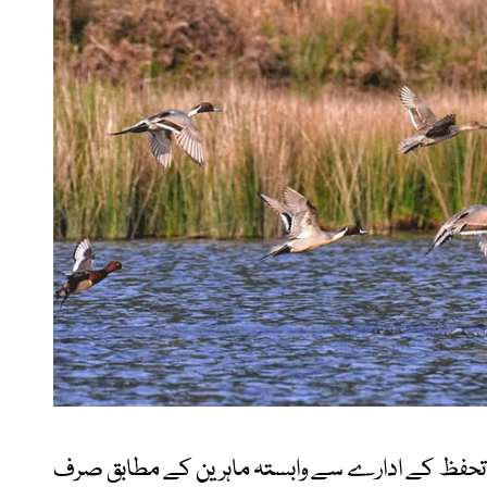
 تحفظ کے ادارے سے وابستہ ماہرین کے مطابق صرف