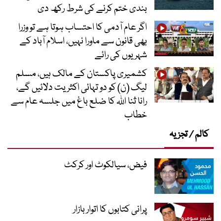
بندی ختم کرنے کی شرط رکھ دی
اگر عام آدمی کا احتساب ہوتا ہے تو وزرا
بھی قانون سے ماورا نہیں، اسلام آباد کے
شہریوں کی رائے
کشمیری پاکستان کے مالک ہیں، مسلم
لیگ (ن) کو دو تہائی اکثریت دلائیں گے،
رانا ثنا اللہ کا ضلع باغ میں جلسہ عام سے
خطاب
کالم / تجزیہ
فیض، سیالکوٹ اور کرکٹ
پرانی کتابوں کا اتوار بازار