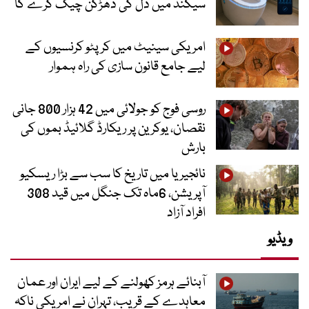
سیکنڈ میں دل کی دھڑکن چیک کرے گا
امریکی سینیٹ میں کرپٹو کرنسیوں کے
لیے جامع قانون سازی کی راہ ہموار
روسی فوج کو جولائی میں 42 ہزار 800 جانی
نقصان، یوکرین پر ریکارڈ گلائیڈ بموں کی
بارش
نائجیریا میں تاریخ کا سب سے بڑا ریسکیو
آپریشن، 6ماہ تک جنگل میں قید 308
افراد آزاد
ویڈیو
آبنائے ہرمز کھولنے کے لیے ایران اور عمان
معاہدے کے قریب، تہران نے امریکی ناکہ