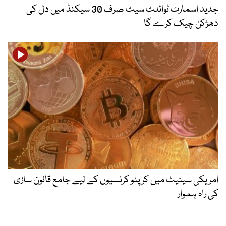
جدید اسمارٹ ٹوائلٹ سیٹ صرف 30 سیکنڈ میں دل کی
دھڑکن چیک کرے گا
امریکی سینیٹ میں کرپٹو کرنسیوں کے لیے جامع قانون سازی
کی راہ ہموار