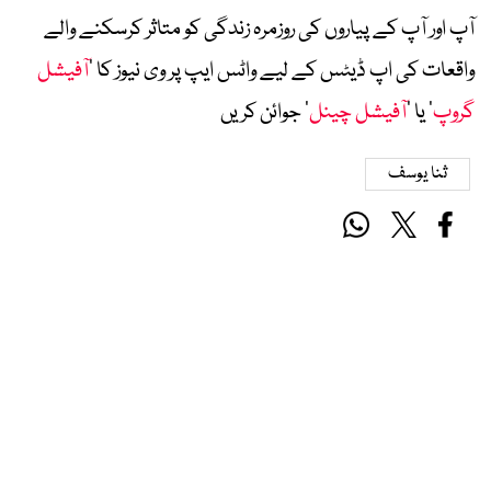
آپ اور آپ کے پیاروں کی روزمرہ زندگی کو متاثر کرسکنے والے
واقعات کی اپ ڈیٹس کے لیے واٹس ایپ پر وی نیوز کا ’
آفیشل
گروپ
‘ یا ’
آفیشل چینل
‘ جوائن کریں
ثنا یوسف