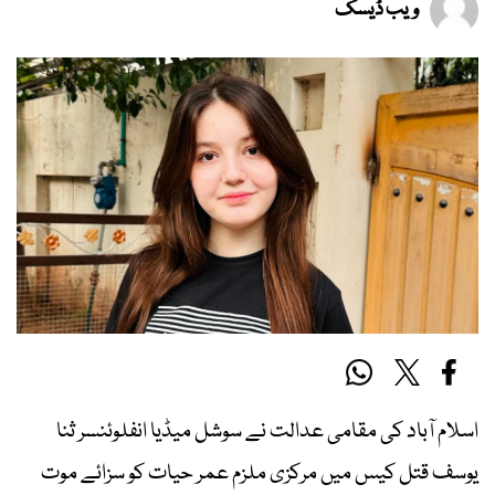
ویب ڈیسک
اسلام آباد کی مقامی عدالت نے سوشل میڈیا انفلوئنسر ثنا
یوسف قتل کیس میں مرکزی ملزم عمر حیات کو سزائے موت