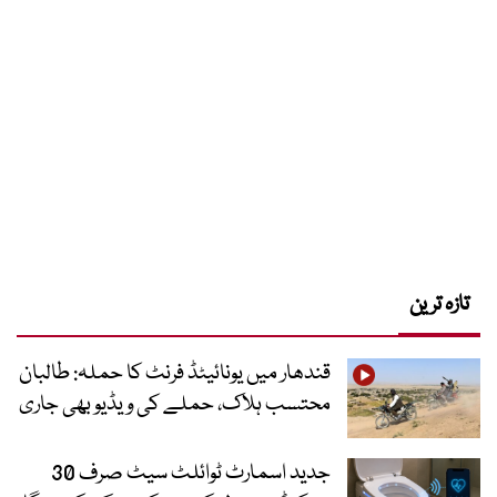
تازہ ترین
قندھار میں یونائیٹڈ فرنٹ کا حملہ: طالبان
محتسب ہلاک، حملے کی ویڈیو بھی جاری
جدید اسمارٹ ٹوائلٹ سیٹ صرف 30