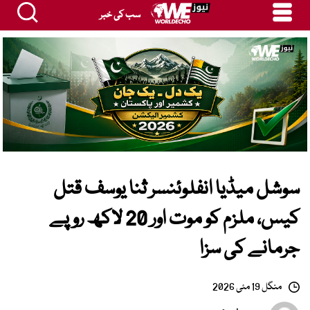
سب کی خبر
سوشل میڈیا انفلوئنسر ثنا یوسف قتل
کیس، ملزم کو موت اور 20 لاکھ روپے
جرمانے کی سزا
منگل 19 مئی 2026