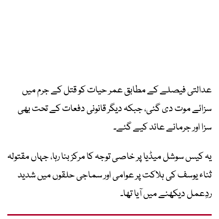
عدالتی فیصلے کے مطابق عمر حیات کو قتل کے جرم میں
سزائے موت دی گئی، جبکہ دیگر قانونی دفعات کے تحت بھی
سزا اور جرمانے عائد کیے گئے۔
یہ کیس سوشل میڈیا پر خاصی توجہ کا مرکز بنا رہا، جہاں مقتولہ
ثناء یوسف کی ہلاکت پر عوامی اور سماجی حلقوں میں شدید
ردِعمل دیکھنے میں آیا تھا۔