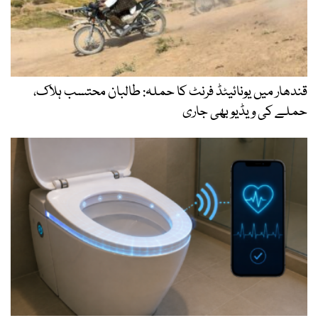
قندھار میں یونائیٹڈ فرنٹ کا حملہ: طالبان محتسب ہلاک،
حملے کی ویڈیو بھی جاری