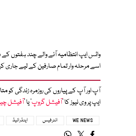
واٹس ایپ انتظامیہ آنے والے چند ہفتوں کے د
اسے مرحلہ وار تمام صارفین کے لیے جاری 
آپ اور آپ کے پیاروں کی روزمرہ زندگی کو 
ایپ پر وی نیوز کا ’
آفیشل گروپ
‘ یا ’
آفیشل چی
WE NEWS
انٹرفیس
اینڈرائیڈ