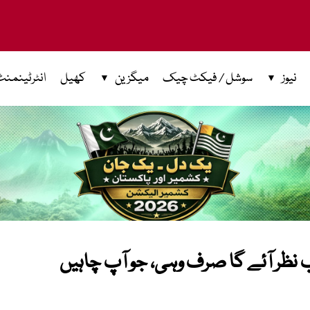
نیوز
سوشل / فیکٹ چیک
میگزین
کھیل
انٹرٹینمنٹ
 نظر آئے گا صرف وہی، جو آپ چاہیں