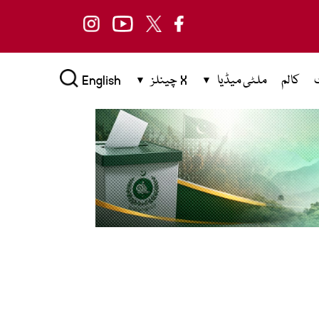
کالم
ملٹی میڈیا
X چینلز
English