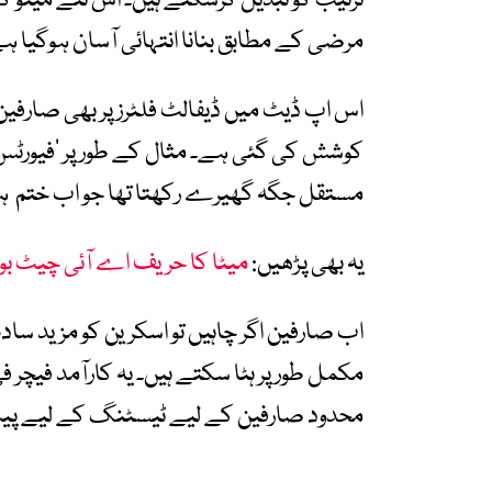
ترتیب کو تبدیل کرسکتے ہیں۔ اس نئے مینو کی
مرضی کے مطابق بنانا انتہائی آسان ہوگیا ہ
اس اپ ڈیٹ میں ڈیفالٹ فلٹرز پر بھی صارفین 
کوشش کی گئی ہے۔ مثال کے طور پر ‘فیورٹس’ 
مستقل جگہ گھیرے رکھتا تھا جو اب ختم ہ
یہ بھی پڑھیں:
میٹا کا حریف اے آئی چیٹ بو
اب صارفین اگر چاہیں تو اسکرین کو مزید ساد
مکمل طور پر ہٹا سکتے ہیں۔ یہ کارآمد فیچر 
محدود صارفین کے لیے ٹیسٹنگ کے لیے پیش