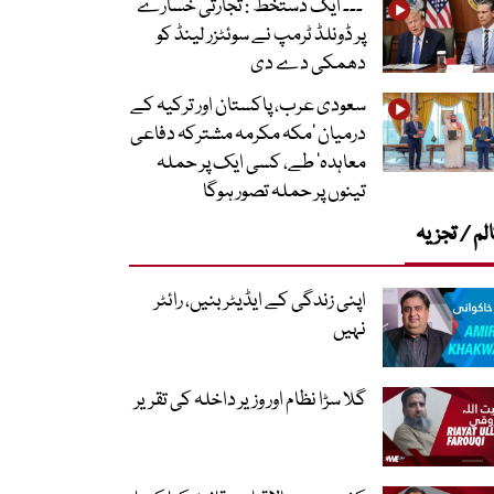
’۔۔۔ ایک دستخط‘: تجارتی خسارے
پر ڈونلڈ ٹرمپ نے سوئٹزر لینڈ کو
دھمکی دے دی
سعودی عرب، پاکستان اور ترکیہ کے
درمیان ’مکہ مکرمہ مشترکہ دفاعی
معاہدہ‘ طے، کسی ایک پر حملہ
تینوں پر حملہ تصور ہوگا
لم / تجزیہ
اپنی زندگی کے ایڈیٹر بنیں، رائٹر
نہیں
گلا سڑا نظام اور وزیر داخلہ کی تقریر