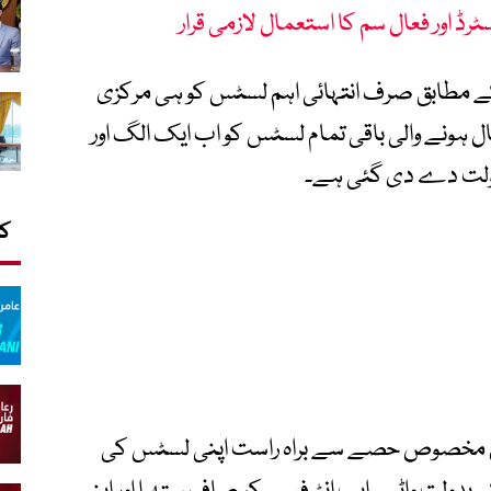
ڈ اور فعال سم کا استعمال لازمی قرار
ے مطابق صرف انتہائی اہم لسٹس کو ہی مرکزی
 ہونے والی باقی تمام لسٹس کو اب ایک الگ اور
لت دے دی گئی ہے۔
کا
 اس مخصوص حصے سے براہ راست اپنی لسٹس کی