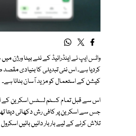
واٹس ایپ نے اینڈرائیڈ کے نئے بیٹا ورژن می
کردیا ہے۔ اس نئی تبدیلی کا بنیادی مقصد صا
کیشن کے استعمال کو مزید آسان بنانا ہے۔
اس سے قبل تمام کسٹم لسٹس اسکرین کے او
جس سے اسکرین پر کافی رش دکھائی دیتا تھا۔
تلاش کرنے کے لیے بار بار دائیں بائیں اسکرول 