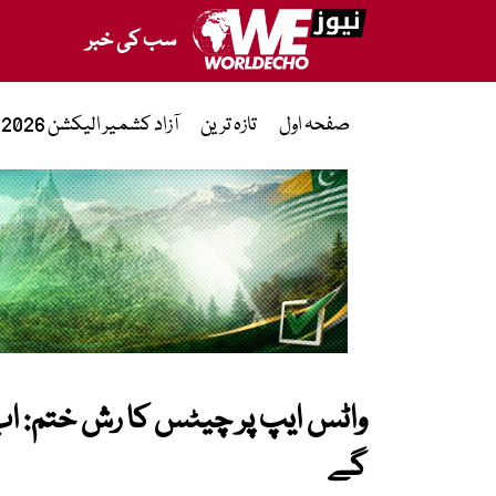
سب کی خبر
صفحہ اول
تازہ ترین
آزاد کشمیر الیکشن 2026
واٹس ایپ پر چیٹس کا رش ختم: اب
گے