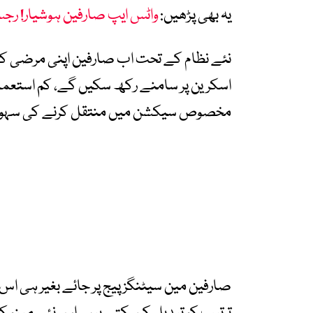
یہ بھی پڑھیں:
واٹس ایپ صارفین ہوشیار! رجسٹر
نئے نظام کے تحت اب صارفین اپنی مرضی ک
اسکرین پر سامنے رکھ سکیں گے، کم استعمال
مخصوص سیکشن میں منتقل کرنے کی سہو
صارفین مین سیٹنگز پیج پر جائے بغیر ہی