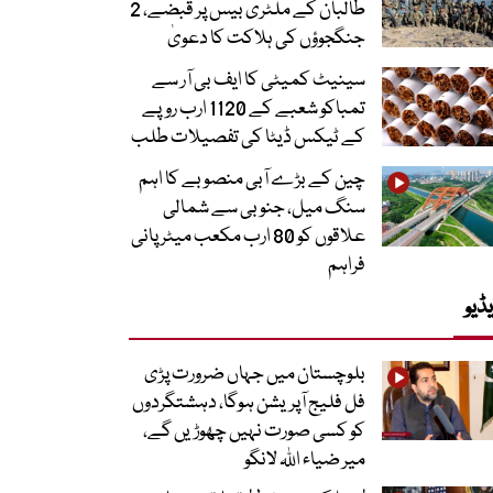
طالبان کے ملٹری بیس پر قبضے، 2
جنگجوؤں کی ہلاکت کا دعویٰ
سینیٹ کمیٹی کا ایف بی آر سے
تمباکو شعبے کے 1120 ارب روپے
کے ٹیکس ڈیٹا کی تفصیلات طلب
چین کے بڑے آبی منصوبے کا اہم
سنگ میل، جنوبی سے شمالی
علاقوں کو 80 ارب مکعب میٹر پانی
فراہم
ڈیو
بلوچستان میں جہاں ضرورت پڑی
فل فلیج آپریشن ہوگا، دہشتگردوں
کو کسی صورت نہیں چھوڑیں گے،
میر ضیاء اللہ لانگو