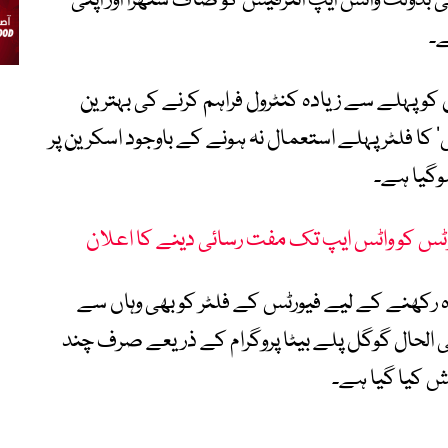
 بدولت واٹس ایپ انٹرفیس کو صاف ستھرا اور اپنی
ے۔
کو پہلے سے زیادہ کنٹرول فراہم کرنے کی بہترین
کا فلٹر پہلے استعمال نہ ہونے کے باوجود اسکرین پر
وگیا ہے۔
ٹس کو واٹس ایپ تک مفت رسائی دینے کا اعلان
ہ رکھنے کے لیے فیورٹس کے فلٹر کو بھی وہاں سے
فی الحال گوگل پلے بیٹا پروگرام کے ذریعے صرف چند
 کیا گیا ہے۔