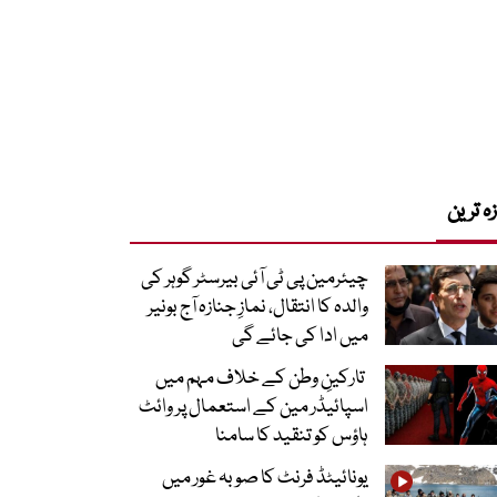
زہ ترین
چیئرمین پی ٹی آئی بیرسٹر گوہر کی
والدہ کا انتقال، نمازِ جنازہ آج بونیر
میں ادا کی جائے گی
تارکینِ وطن کے خلاف مہم میں
اسپائیڈر مین کے استعمال پر وائٹ
ہاؤس کو تنقید کا سامنا
یونائیٹڈ فرنٹ کا صوبہ غور میں