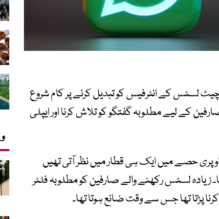
ں چیٹ لسٹس کے انٹرفیس کو تبدیل کرنے پر کام شروع
رفین کے لیے مطلوبہ گفتگو کو تلاش کرنا اور ایپلی
وی
پری حصے میں ایک ہی قطار میں نظر آتی تھیں
 زیادہ لسٹس رکھنے والے صارفین کو مطلوبہ فلٹر
کرنا پڑتا تھا جس سے وقت ضائع ہوتا تھا۔