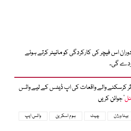
وران اس فیچر کی کارکردگی کو مانیٹر کرتے ہوئے
کردے گی۔
متاثر کرسکنے والے واقعات کی اپ ڈیٹس کے لیے واٹس
نل
‘ جوائن کریں
بیٹا ورژن
چیٹ
ہوم اسکرین
واٹس ایپ