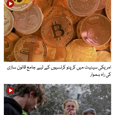
امریکی سینیٹ میں کرپٹو کرنسیوں کے لیے جامع قانون سازی
کی راہ ہموار