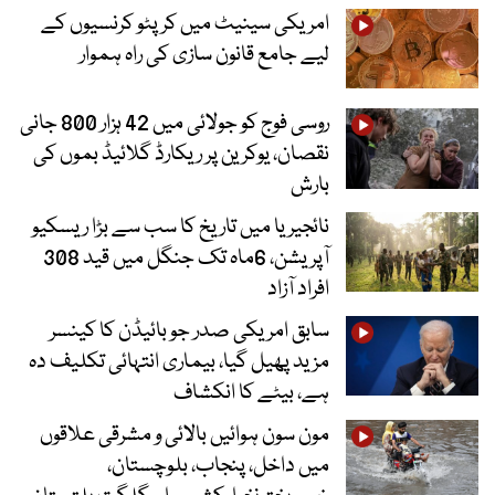
امریکی سینیٹ میں کرپٹو کرنسیوں کے
لیے جامع قانون سازی کی راہ ہموار
روسی فوج کو جولائی میں 42 ہزار 800 جانی
نقصان، یوکرین پر ریکارڈ گلائیڈ بموں کی
بارش
نائجیریا میں تاریخ کا سب سے بڑا ریسکیو
آپریشن، 6ماہ تک جنگل میں قید 308
افراد آزاد
سابق امریکی صدر جو بائیڈن کا کینسر
مزید پھیل گیا، بیماری انتہائی تکلیف دہ
ہے، بیٹے کا انکشاف
مون سون ہوائیں بالائی و مشرقی علاقوں
میں داخل، پنجاب، بلوچستان،