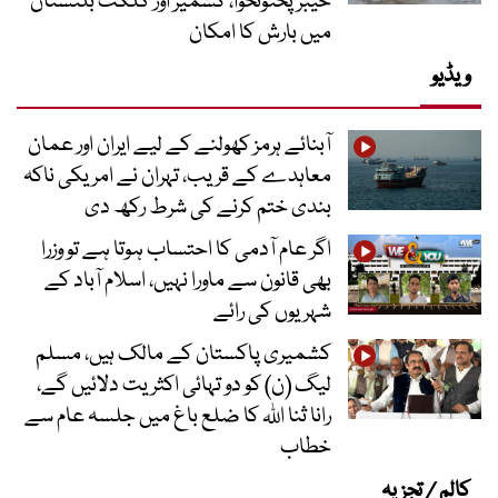
خیبرپختونخوا، کشمیر اور گلگت بلتستان
میں بارش کا امکان
ویڈیو
آبنائے ہرمز کھولنے کے لیے ایران اور عمان
معاہدے کے قریب، تہران نے امریکی ناکہ
بندی ختم کرنے کی شرط رکھ دی
اگر عام آدمی کا احتساب ہوتا ہے تو وزرا
بھی قانون سے ماورا نہیں، اسلام آباد کے
شہریوں کی رائے
کشمیری پاکستان کے مالک ہیں، مسلم
لیگ (ن) کو دو تہائی اکثریت دلائیں گے،
رانا ثنا اللہ کا ضلع باغ میں جلسہ عام سے
خطاب
کالم / تجزیہ