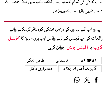
لیے زندگی کی تمام نعمتوں سے لطف اندوز ہوں مگر اعتدال کا
دامن کبھی ہاتھ سے نہ چھوڑیں۔
آپ اور آپ کے پیاروں کی روزمرہ زندگی کو متاثر کرسکنے والے
واقعات کی اپ ڈیٹس کے لیے واٹس ایپ پر وی نیوز کا ’
آفیشل
گروپ
‘ یا ’
آفیشل چینل
‘ جوائن کریں
WE NEWS
خوشحالی
طویل زندگی
گنیز بک آف ورلڈ ریکارڈ
معمر ترین ڈاکٹر