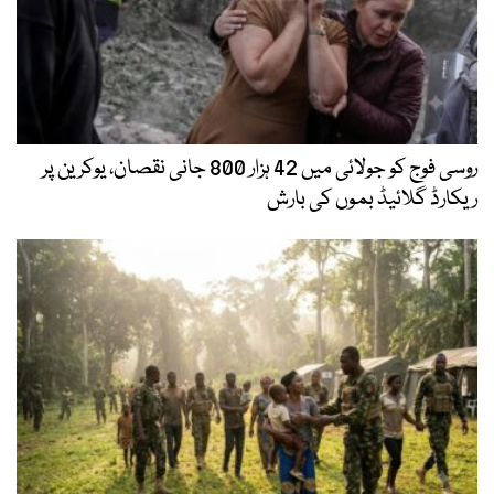
روسی فوج کو جولائی میں 42 ہزار 800 جانی نقصان، یوکرین پر
ریکارڈ گلائیڈ بموں کی بارش