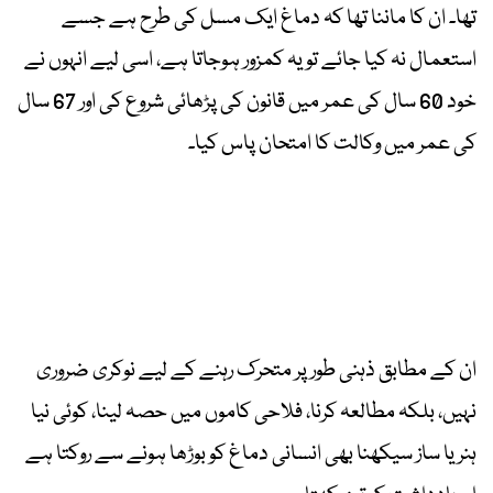
تھا۔ ان کا ماننا تھا کہ دماغ ایک مسل کی طرح ہے جسے
استعمال نہ کیا جائے تو یہ کمزور ہوجاتا ہے، اسی لیے انہوں نے
خود 60 سال کی عمر میں قانون کی پڑھائی شروع کی اور 67 سال
کی عمر میں وکالت کا امتحان پاس کیا۔
ان کے مطابق ذہنی طور پر متحرک رہنے کے لیے نوکری ضروری
نہیں، بلکہ مطالعہ کرنا، فلاحی کاموں میں حصہ لینا، کوئی نیا
ہنر یا ساز سیکھنا بھی انسانی دماغ کو بوڑھا ہونے سے روکتا ہے