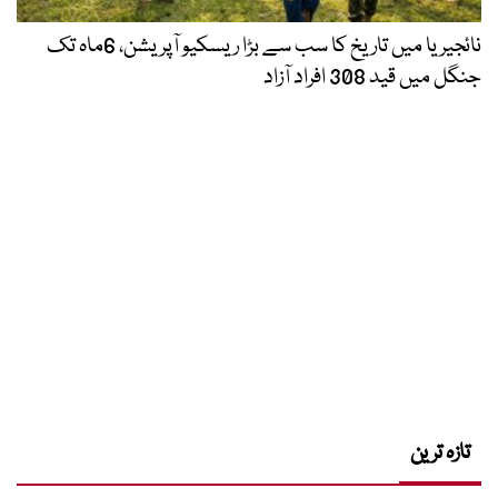
نائجیریا میں تاریخ کا سب سے بڑا ریسکیو آپریشن، 6ماہ تک
جنگل میں قید 308 افراد آزاد
تازہ ترین