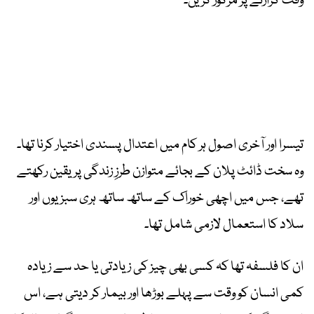
وقت گزارنے پر مرکوز کریں۔
تیسرا اور آخری اصول ہر کام میں اعتدال پسندی اختیار کرنا تھا۔
وہ سخت ڈائٹ پلان کے بجائے متوازن طرزِ زندگی پر یقین رکھتے
تھے، جس میں اچھی خوراک کے ساتھ ساتھ ہری سبزیوں اور
سلاد کا استعمال لازمی شامل تھا۔
ان کا فلسفہ تھا کہ کسی بھی چیز کی زیادتی یا حد سے زیادہ
کمی انسان کو وقت سے پہلے بوڑھا اور بیمار کر دیتی ہے، اس