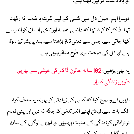
اور یادداشت کو تیز رکھتا ہے۔
دوسرا اہم اصول دل میں کسی کے لیے نفرت یا غصہ نہ رکھنا
تھا۔ ڈاکٹر کا کہنا تھا کہ دائمی غصہ اور تلخی انسان کو اندر سے
کھا جاتی ہے، جس سے ذہنی تناؤ بڑھتا ہے، بلڈ پریشر تیز ہوتا
ہے اور دل کی صحت بری طرح متاثر ہوتی ہے۔
یہ بھی پڑھیں:
102 سالہ خاتون ڈاکٹر کی خوشی سے بھرپور
طویل زندگی کا راز
انہوں نے واضح کیا کہ کسی کی زیادتی کو بھولنا یا معاف کرنا
الگ بات ہے، لیکن اپنے اندر تلخی کو جگہ نہ دیں اور اپنی تمام
تر توانائی کو زندگی کے مثبت پہلوؤں اور اچھے لوگوں کے ساتھ