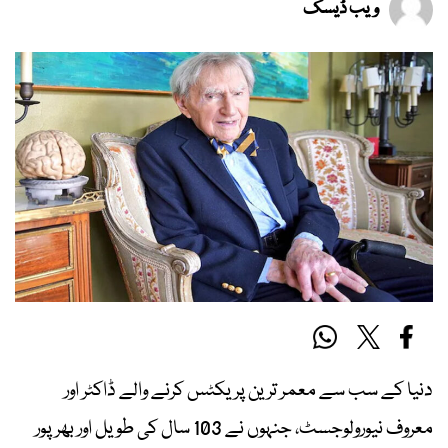
ویب ڈیسک
دنیا کے سب سے معمر ترین پریکٹس کرنے والے ڈاکٹر اور
معروف نیورولوجسٹ، جنہوں نے 103 سال کی طویل اور بھرپور