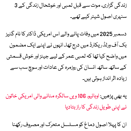
زندگی گزاری، موت سے قبل لمبی اور خوشحال زندگی کے 3
سنہری اصول شیئر کیے تھے۔
دسمبر 2025 میں وفات پانے والے اس امریکی ڈاکٹر کا نام گنیز
بک آف ورلڈ ریکارڈ میں درج تھا۔ انہوں نے اپنے ایک مضمون
میں واضح کیا تھا کہ لمبی عمر کے لیے جینز اور خوش قسمتی
کے ساتھ ساتھ انسان کی روزمرہ کی عادات اور سوچ سب سے
زیادہ اثر انداز ہوتی ہیں۔
یہ بھی پڑھیں:
اوہائیو، 106 ویں سالگرہ منانے والی امریکی خاتون
نے اپنی طویل زندگی کا راز بتادیا
ان کا پہلا اصول دماغ کو مسلسل متحرک اور مصروف رکھنا