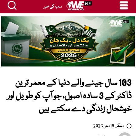
سب کی خبر
103 سال جینے والے دنیا کے معمر ترین
ڈاکٹر کے 3 سادہ اصول، جو آپ کو طویل اور
خوشحال زندگی دے سکتے ہیں
منگل 19 مئی 2026