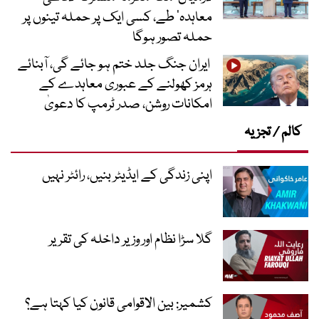
معاہدہ‘ طے، کسی ایک پر حملہ تینوں پر
حملہ تصور ہوگا
ایران جنگ جلد ختم ہو جائے گی، آبنائے
ہرمز کھولنے کے عبوری معاہدے کے
امکانات روشن، صدر ٹرمپ کا دعویٰ
کالم / تجزیہ
اپنی زندگی کے ایڈیٹر بنیں، رائٹر نہیں
گلا سڑا نظام اور وزیر داخلہ کی تقریر
کشمیر: بین الاقوامی قانون کیا کہتا ہے؟