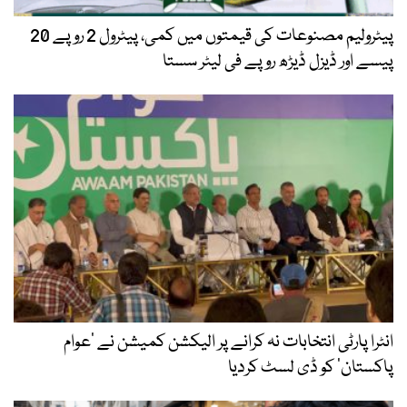
پیٹرولیم مصنوعات کی قیمتوں میں کمی، پیٹرول 2 روپے 20
پیسے اور ڈیزل ڈیڑھ روپے فی لیٹر سستا
انٹرا پارٹی انتخابات نہ کرانے پر الیکشن کمیشن نے ’عوام
پاکستان‘ کو ڈی لسٹ کردیا