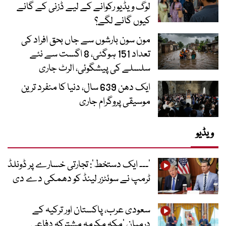
لوگ ویڈیو رکوانے کے لیے ڈزنی کے گانے
کیوں گانے لگے؟
مون سون بارشوں سے جاں بحق افراد کی
تعداد 151 ہوگئی، 8 اگست سے نئے
سلسلے کی پیشگوئی، الرٹ جاری
ایک دھن 639 سال، دنیا کا منفرد ترین
موسیقی پروگرام جاری
ویڈیو
’۔۔۔ ایک دستخط‘: تجارتی خسارے پر ڈونلڈ
ٹرمپ نے سوئٹزر لینڈ کو دھمکی دے دی
سعودی عرب، پاکستان اور ترکیہ کے
درمیان ’مکہ مکرمہ مشترکہ دفاعی