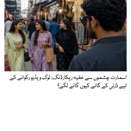
اسمارٹ چشموں سے خفیہ ریکارڈنگ: لوگ ویڈیو رکوانے کے
لیے ڈزنی کے گانے کیوں گانے لگے؟