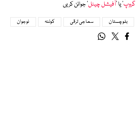
گروپ
‘ یا ’
آفیشل چینل
‘ جوائن کریں
بلوچستان
سماجی ترقی
کوئٹہ
نوجوان