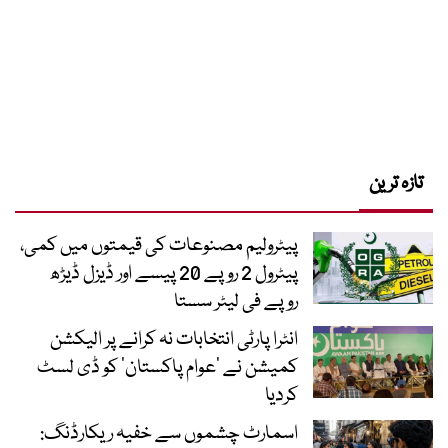
تازہ ترین
پیٹرولیم مصنوعات کی قیمتوں میں کمی،
پیٹرول 2 روپے 20 پیسے اور ڈیزل ڈیڑھ
روپے فی لیٹر سستا
انٹرا پارٹی انتخابات نہ کرانے پر الیکشن
کمیشن نے ’عوام پاکستان‘ کو ڈی لسٹ
کردیا
اسمارٹ چشموں سے خفیہ ریکارڈنگ: