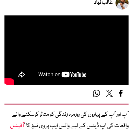
غالب نہاد
آپ اور آپ کے پیاروں کی روزمرہ زندگی کو متاثر کرسکنے والے
واقعات کی اپ ڈیٹس کے لیے واٹس ایپ پر وی نیوز کا ’
آفیشل