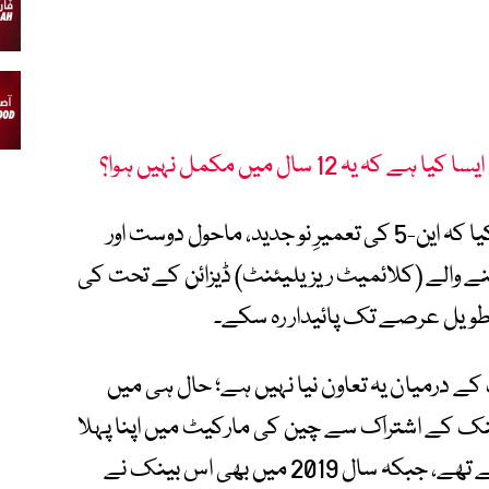
ہ 12 سال میں مکمل نہیں ہوا؟
بینک کے چیف انوسٹمنٹ آفیسر نے واضح کیا کہ این-5 کی تعمیرِ نو جدید، ماحول دوست اور
 والے (کلائمیٹ ریزیلیئنٹ) ڈیزائن کے تحت کی
ری طویل عرصے تک پائیدار رہ سکے۔
کے درمیان یہ تعاون نیا نہیں ہے؛ حال ہی میں
بینک کے اشتراک سے چین کی مارکیٹ میں اپنا پہلا
‘پانڈا بانڈ’ جاری کر کے 25 کروڑ ڈالر اکٹھے کیے تھے، جبکہ سال 2019 میں بھی اس بینک نے