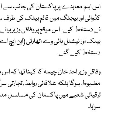
اس اہم معاہدے پر پاکستان کی جانب سے اق
کڈوائی اور بیجنگ میں قائم بینک کی طرف
نے دستخط کیے۔ اس موقع پر وفاقی وزیر برائ
بینک اور نیشنل ہائی وے اتھارٹی (این ایچ 
دستخط کیے گئے۔
وفاقی وزیر احد خان چیمہ کا کہنا تھا کہ ا
مضبوط ہوگا بلکہ علاقائی روابط، تجارتی سرگر
ترقیاتی شعبے میں پاکستان کی مسلسل مدد 
سراہا۔