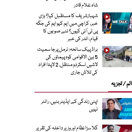
شاہ غلام قادر
شہبازشریف کا مستقبل کیا؟ بڑی
خبر، کراچی میں ایم کیو ایم کی جگہ
پی ٹی آئی کیوں؟ نئے صوبوں کا
قیام، اندر کی خبر
براڈ پیک سانحہ: نرمل پرجا سمیت
5 بین الاقوامی کوہ پیماؤں کی
لاشیں اسکردو منتقل، 2 لاپتا افراد
کی تلاش جاری
لم / تجزیہ
اپنی زندگی کے ایڈیٹر بنیں، رائٹر
نہیں
گلا سڑا نظام اور وزیر داخلہ کی تقریر