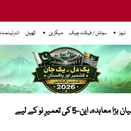
نیوز
سوشل / فیکٹ چیک
میگزین
کھیل
انٹرٹینمنٹ
پاکستان اور ایشیائی بینک کے درمیان بڑا معاہدہ، این-5 کی تعمیرِ نو کے لیے