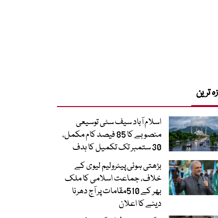
زہ ترین
اسلام آباد سیف سٹی توسیعی
منصوبے کا 85 فیصد کام مکمل،
30 ستمبر تک تکمیل کا ہدف
بڑھتی ہوئی پیٹرولیم لیوی کے
خلاف، جماعت اسلامی کا ملک
بھر کے 510مقامات پر آج دھرنا
دینے کا اعلان