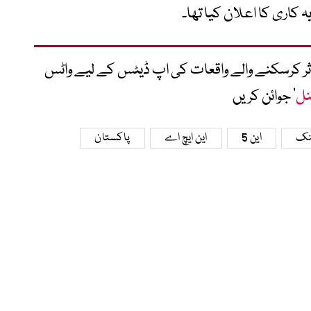
 کاری کا اعلان کیا تھا۔
متاثر کرسکنے والے واقعات کی اپ ڈیٹس کے لیے واٹس
نل
‘ جوائن کریں
ینک
این 5
این ایچ اے
پاکستان