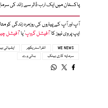
پاکستان میں ایک ارب ڈالر سے زائد کی سرمایہ
آپ اور آپ کے پیاروں کی روزمرہ زندگی کو 
ایپ پر وی نیوز کا ’
آفیشل گروپ
‘ یا ’
آفیشل چی
WE NEWS
انفرااسٹریکچر
ایشیائی ب
سرمایہ کاری بینک
ہائی وے