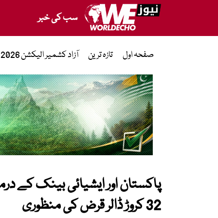
سب کی خبر
صفحہ اول
تازہ ترین
آزاد کشمیر الیکشن 2026
32 کروڑ ڈالر قرض کی منظوری