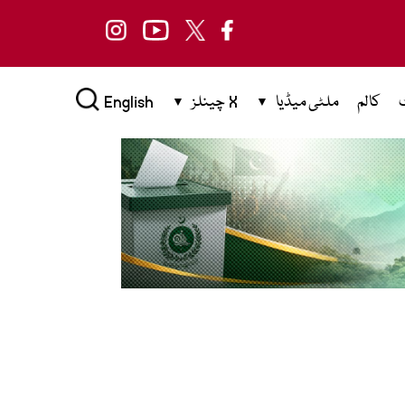
کالم
ملٹی میڈیا
X چینلز
English