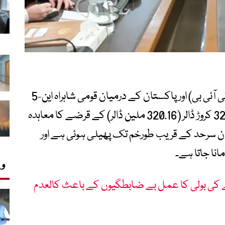
ایشین انفراسٹرکچر انویسٹمنٹ بینک (اے آئی آئی بی) اور پاکستان کے درمیان قومی شاہراہ این-5
کے اہم حصوں کی تعمیرِ نو اور بحالی کے لیے 32 کروڑ ڈالر (320.16 ملین ڈالر) کے قرضے کا معاہدہ
فغان سرحد کے قریب طورخم تک پھیلی ہوئی ہے اور
نا جاتا ہے۔
وی
 کے این 45 منصوبے کی بولی کا عمل بے ضابطگیوں کے باعث کالعدم