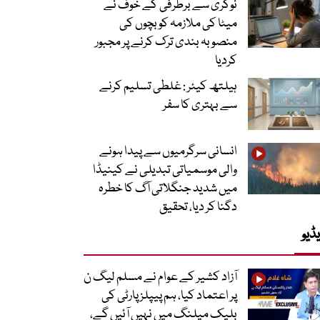
نوکری سے برطرفی کے خوف نے
میٹا کی ملازمہ کو بچوں کی
منصوبہ بندی ترک کرنے پر مجبور
کردیا
ہیلتھ کیئر : غلطی تسلیم کرنے
سے بہتری کا سفر
انسانی سرگرمیوں سے پیدا ہونے
والی موسمیاتی تبدیلی نے کینیڈا
میں شدید جنگلاتی آگ کا خطرہ
دگنا کر دیا، تحقیق
ڈیو
آزاد کشیر کے عوام نے مسلم لیگ ن
پر اعتماد کیا، ہم پیپلز پارٹی کی
بلیک میلنگ میں نہیں آئیں گے،