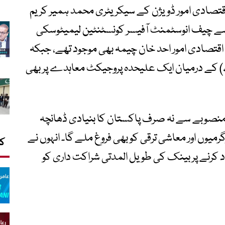
تصادی امور ڈویژن کے سیکریٹری محمد ہمیر کریم
 سے چیف انوسٹمنٹ آفیسر کونسٹنٹین لیمیٹوسکی
ے اقتصادی امور احد خان چیمہ بھی موجود تھے، جبکہ
اے) کے درمیان ایک علیحدہ پروجیکٹ معاہدے پر بھی
س منصوبے سے نہ صرف پاکستان کا بنیادی ڈھانچہ
میوں اور معاشی ترقی کو بھی فروغ ملے گا۔ انہوں نے
کا
کرنے پر بینک کی طویل المدتی شراکت داری کو