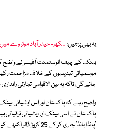
یہ بھی پڑھیں:
سکھر- حیدر آباد موٹر وے میں ایسا کیا ہے کہ ی
موسمیاتی تبدیلیوں کے خلاف مزاحمت رکھنے
جائے گی، تاکہ یہ بین الاقوامی تجارتی راہدا
واضح رہے کہ پاکستان اور اس ایشیائی بینک 
پاکستان نے اسی بینک اور ایشیائی ترقیاتی 