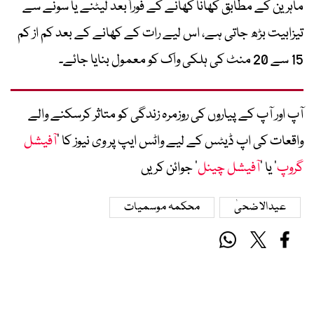
ماہرین کے مطابق کھانا کھانے کے فوراً بعد لیٹنے یا سونے سے
تیزابیت بڑھ جاتی ہے، اس لیے رات کے کھانے کے بعد کم از کم
15 سے 20 منٹ کی ہلکی واک کو معمول بنایا جائے۔
آپ اور آپ کے پیاروں کی روزمرہ زندگی کو متاثر کرسکنے والے
واقعات کی اپ ڈیٹس کے لیے واٹس ایپ پر وی نیوز کا ’
آفیشل
گروپ
‘ یا ’
آفیشل چینل
‘ جوائن کریں
عیدالاضحیٰ
محکمہ موسمیات