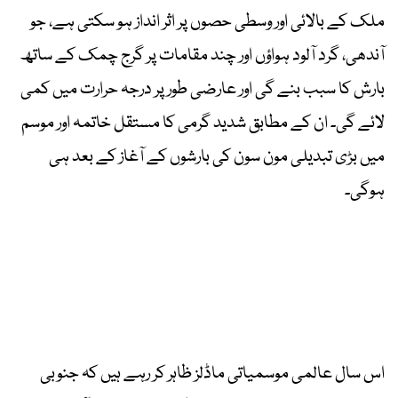
ملک کے بالائی اور وسطی حصوں پر اثر انداز ہو سکتی ہے، جو
آندھی، گرد آلود ہواؤں اور چند مقامات پر گرج چمک کے ساتھ
بارش کا سبب بنے گی اور عارضی طور پر درجہ حرارت میں کمی
لائے گی۔ ان کے مطابق شدید گرمی کا مستقل خاتمہ اور موسم
میں بڑی تبدیلی مون سون کی بارشوں کے آغاز کے بعد ہی
ہوگی۔
اس سال عالمی موسمیاتی ماڈلز ظاہر کر رہے ہیں کہ جنوبی