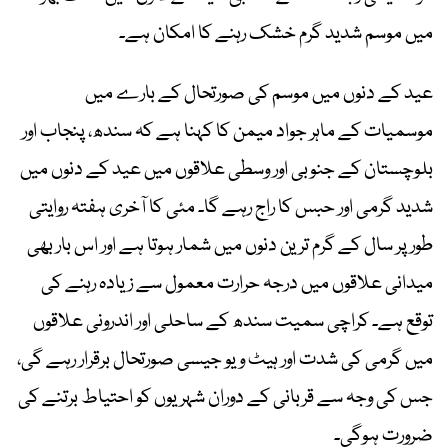
میں موسم شدید گرم خشک رہنے کا امکان ہے۔
عید کے دنوں میں موسم کی صورتحال کے بارے میں
موسمیات کے ماہر جواد میمن کا کہنا ہے کہ سندھ، پنجاب اور
بلوچستان کے جنوبی اور وسطی علاقوں میں عید کے دنوں میں
شدید گرمی اور حبس کا راج رہے گا۔ مئی کا آخری ہفتہ روایتی
طور پر سال کے گرم ترین دنوں میں شمار ہوتا ہے اور اس بار بھی
میدانی علاقوں میں درجہ حرارت معمول سے زیادہ رہنے کی
توقع ہے۔ کراچی سمیت سندھ کے ساحلی اور اندرونی علاقوں
میں گرمی کی شدت اور ہیٹ ویو جیسی صورتحال برقرار رہے گی،
جس کی وجہ سے قربانی کے دوران شہریوں کو احتیاط برتنے کی
ضرورت ہوگی۔