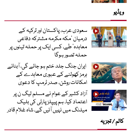
ویڈیو
سعودی عرب، پاکستان اور ترکیہ کے
درمیان ’مکہ مکرمہ مشترکہ دفاعی
معاہدہ‘ طے، کسی ایک پر حملہ تینوں پر
حملہ تصور ہوگا
ایران جنگ جلد ختم ہو جائے گی، آبنائے
ہرمز کھولنے کے عبوری معاہدے کے
امکانات روشن، صدر ٹرمپ کا دعویٰ
آزاد کشیر کے عوام نے مسلم لیگ ن پر
اعتماد کیا، ہم پیپلز پارٹی کی بلیک
میلنگ میں نہیں آئیں گے، شاہ غلام قادر
کالم / تجزیہ