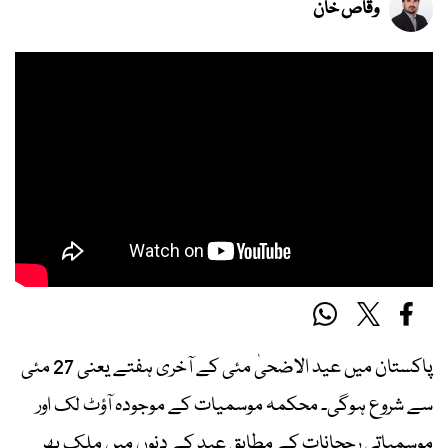
وقاص خان
پاکستان میں عید الاضحیٰ مئی کے آخری ہفتے یعنی 27 مئی
سے شروع ہوگی۔ محکمہ موسمیات کے موجودہ آؤٹ لک اور
موسمیاتی رجحانات کے مطابق عید کے دنوں میں ملک بھر