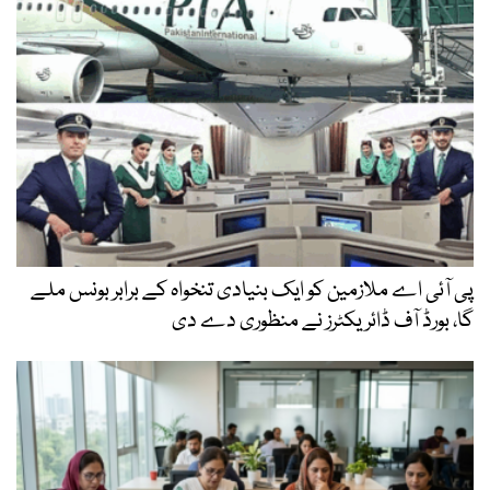
پی آئی اے ملازمین کو ایک بنیادی تنخواہ کے برابر بونس ملے
گا، بورڈ آف ڈائریکٹرز نے منظوری دے دی