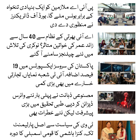
پی آئی اے ملازمین کو ایک بنیادی تنخواہ
کے برابر بونس ملے گا، بورڈ آف ڈائریکٹرز
نے منظوری دے دی
اے آئی بھرتی کے نظام سے 40 سال سے
زائد عمر کی خواتین متاثر؟ نوکری کی تلاش
میں نئے چیلنجز سامنے آ گئے
پاکستان کی سروسز ایکسپورٹس میں 19
فیصد اضافہ، آئی ٹی شعبہ نمایاں، تجارتی
خسارے میں بھی بڑی کمی
مصنوعی ذہانت نے پہلی بار نئے وائرس
ڈیزائن کر دیے، طبی تحقیق میں بڑی
پیشرفت لیکن نئے خطرات بھی
ٹی وی کی سیاست سے اصل پارلیمنٹ
تک، کنزا ہاشمی کا قومی اسمبلی کا دورہ