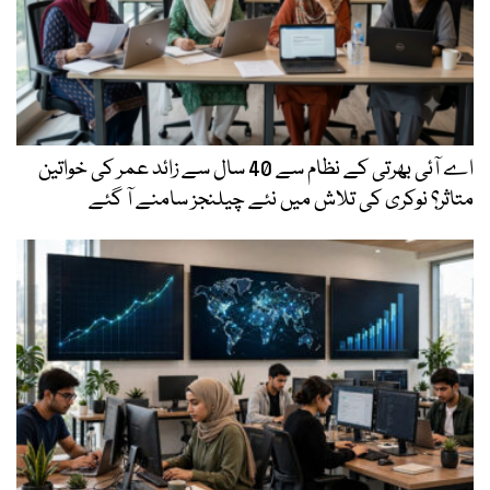
اے آئی بھرتی کے نظام سے 40 سال سے زائد عمر کی خواتین
متاثر؟ نوکری کی تلاش میں نئے چیلنجز سامنے آ گئے