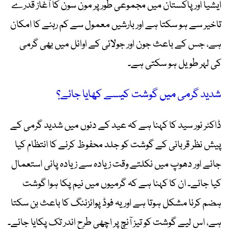
ایشیا اور پاکستان میں مجموعی طور پر مون سون کا آغاز قدرے
تاخیر سے ہو سکتا ہے اور بارشیں معمول سے کم رہنے کا امکان
ہے، جس کے باعث جون اور جولائی کے اوائل میں بھی گرمی
کی لہر طویل ہو سکتی ہے۔
شدید گرمی میں گوشت کیسے کھایا جائے؟
ڈاکٹر نور سید کا کہنا ہے کہ عید کے دنوں میں شدید گرمی کے
پیش نظر قربانی کے گوشت کو جلد محفوظ کرنے کا انتظام کیا
جائے اور دھوپ میں نکلتے وقت زیادہ سے زیادہ پانی استعمال
کیا جائے۔ ان کا کہنا ہے کہ گرمیوں میں نیم پکا ہوا گوشت
ہضم کرنا مشکل ہوتا ہے اور یہ فوڈ پوائزننگ کا باعث بن سکتا
ہے، اس لیے گوشت کو تیز آنچ پر اچھی طرح اندر تک پکایا جائے۔