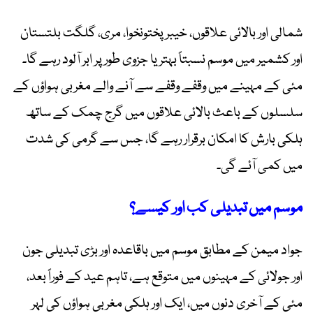
شمالی اور بالائی علاقوں، خیبر پختونخوا، مری، گلگت بلتستان
اور کشمیر میں موسم نسبتاً بہتر یا جزوی طور پر ابر آلود رہے گا۔
مئی کے مہینے میں وقفے وقفے سے آنے والے مغربی ہواؤں کے
سلسلوں کے باعث بالائی علاقوں میں گرج چمک کے ساتھ
ہلکی بارش کا امکان برقرار رہے گا، جس سے گرمی کی شدت
میں کمی آئے گی۔
موسم میں تبدیلی کب اور کیسے؟
جواد میمن کے مطابق موسم میں باقاعدہ اور بڑی تبدیلی جون
اور جولائی کے مہینوں میں متوقع ہے، تاہم عید کے فوراً بعد،
مئی کے آخری دنوں میں، ایک اور ہلکی مغربی ہواؤں کی لہر