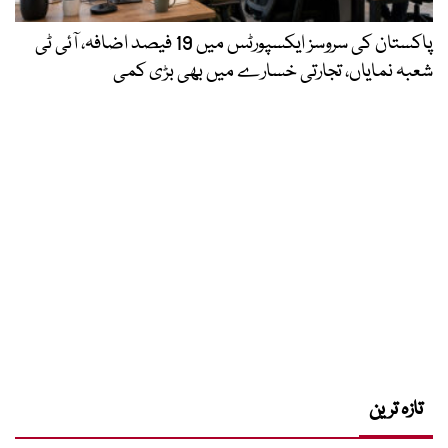
پاکستان کی سروسز ایکسپورٹس میں 19 فیصد اضافہ، آئی ٹی
شعبہ نمایاں، تجارتی خسارے میں بھی بڑی کمی
تازہ ترین