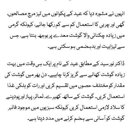
انہوں نے مشورہ دیا کہ عید کے پکوانوں میں تیز مرچ مصالحوں،
گھی اور چربی کا استعمال کم سے کم رکھا جائے، کیونکہ گرمی
میں زیادہ چکنائی والا گوشت معدے پر بوجھ بنتا ہے، جس
سے تیزابیت اور بدہضمی ہو سکتی ہے۔
ڈاکٹر نور سید کے مطابق عید کے نام پر ایک ہی وقت میں بہت
زیادہ گوشت کھانے سے گریز کرنا چاہیے۔ دن بھر میں گوشت کی
مقدار کو مختلف حصوں میں تقسیم کریں اور رات کو ہلکی غذا
استعمال کریں۔ گوشت کے ساتھ کھیرے، ٹماٹر، پیاز اور پودینے
کا سلاد لازمی استعمال کریں کیونکہ سبزیوں میں موجود فائبر
گوشت کو آسانی سے ہضم کرنے میں مدد دیتا ہے۔