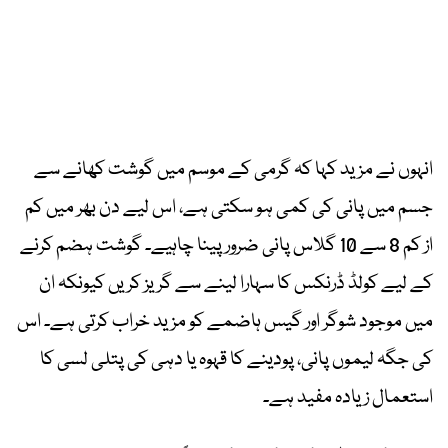
انہوں نے مزید کہا کہ گرمی کے موسم میں گوشت کھانے سے
جسم میں پانی کی کمی ہو سکتی ہے، اس لیے دن بھر میں کم
از کم 8 سے 10 گلاس پانی ضرور پینا چاہیے۔ گوشت ہضم کرنے
کے لیے کولڈ ڈرنکس کا سہارا لینے سے گریز کریں کیونکہ ان
میں موجود شوگر اور گیس ہاضمے کو مزید خراب کرتی ہے۔ اس
کی جگہ لیموں پانی، پودینے کا قہوہ یا دہی کی پتلی لسی کا
استعمال زیادہ مفید ہے۔