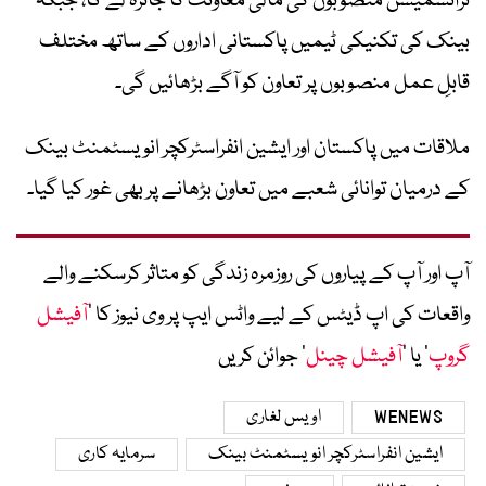
ٹرانسمیشن منصوبوں کی مالی معاونت کا جائزہ لے گا، جبکہ
بینک کی تکنیکی ٹیمیں پاکستانی اداروں کے ساتھ مختلف
قابلِ عمل منصوبوں پر تعاون کو آگے بڑھائیں گی۔
ملاقات میں پاکستان اور ایشین انفراسٹرکچر انویسٹمنٹ بینک
کے درمیان توانائی شعبے میں تعاون بڑھانے پر بھی غور کیا گیا۔
آپ اور آپ کے پیاروں کی روزمرہ زندگی کو متاثر کرسکنے والے
واقعات کی اپ ڈیٹس کے لیے واٹس ایپ پر وی نیوز کا ’
آفیشل
گروپ
‘ یا ’
آفیشل چینل
‘ جوائن کریں
WENEWS
اویس لغاری
ایشین انفراسٹرکچر انویسٹمنٹ بینک
سرمایہ کاری