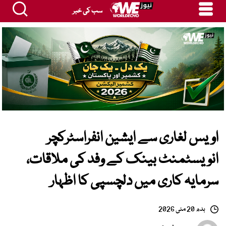
سب کی خبر
اویس لغاری سے ایشین انفراسٹرکچر
انویسٹمنٹ بینک کے وفد کی ملاقات،
سرمایہ کاری میں دلچسپی کا اظہار
بدھ 20 مئی 2026