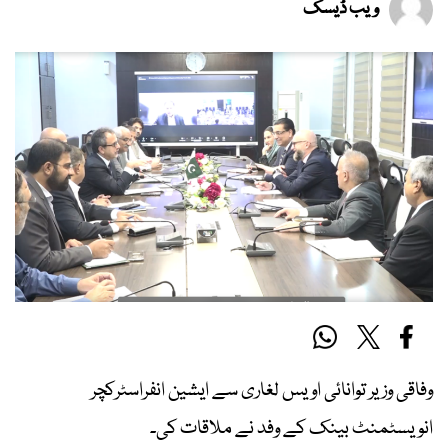
ویب ڈیسک
وفاقی وزیر توانائی اویس لغاری سے ایشین انفراسٹرکچر
انویسٹمنٹ بینک کے وفد نے ملاقات کی۔