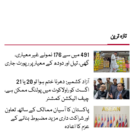
تازہ ترین
491 میں سے 176 نمونے غیر معیاری،
گھی، تیل اور دودھ کے معیار پر رپورٹ جاری
آزاد کشمیر: دھرنا ختم ہوا تو 20 یا 21
اگست کو راولاکوٹ میں پولنگ ممکن ہے،
چیف الیکشن کمشنر
پاکستان کا آسیان ممالک کے ساتھ تعاون
اور شراکت داری مزید مضبوط بنانے کے
عزم کا اعادہ