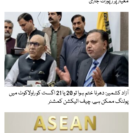
معیار پر رپورٹ جاری
آزاد کشمیر: دھرنا ختم ہوا تو 20 یا 21 اگست کو راولاکوٹ میں
پولنگ ممکن ہے، چیف الیکشن کمشنر