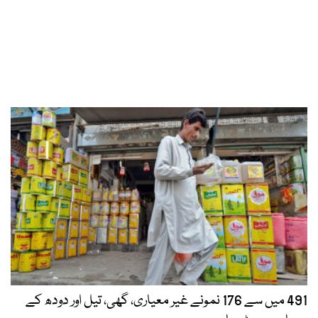
491 میں سے 176 نمونے غیر معیاری، گھی، تیل اور دودھ کے