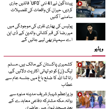
پینٹاگون نے 41 نئی ’UFO‘ فائلیں جاری
کردیں، حیران کن واقعات کی تفصیلات
سامنے آگئیں
پولیس کی بھاری نفری کی موجودگی میں
میر رضا کی قبر کشائی، والدین کے ڈی این
اے سیمپلز بھی لیے جائیں گے
ویڈیو
کشمیری پاکستان کے مالک ہیں، مسلم
لیگ (ن) کو دو تہائی اکثریت دلائیں گے،
رانا ثنا اللہ کا ضلع باغ میں جلسہ عام سے
خطاب
وزیراعظم شہباز شریف مدینہ منورہ سے
روانہ، مکہ مشترکہ دفاعی معاہدے کے
بعد مسجد نبویؐ میں حاضری