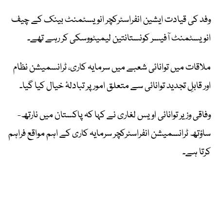
وفد کی قیادت ایشین انفراسٹرکچر انویسٹمنٹ بینک کے چیف
انویسٹمنٹ آفیسر کونستانتین لیمیٹووسکی کر رہے تھے۔
ملاقات میں توانائی شعبے میں سرمایہ کاری، ٹرانسمیشن نظام
اور قابلِ تجدید توانائی سے متعلق امور پر تبادلۂ خیال کیا گیا۔
وفاقی وزیر توانائی اویس لغاری نے کہا کہ پاکستان میں نارتھ-
ساؤتھ ٹرانسمیشن انفراسٹرکچر سرمایہ کاری کے اہم مواقع فراہم
کرتا ہے۔