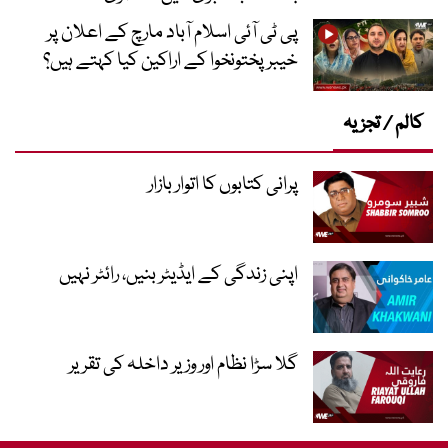
پی ٹی آئی اسلام آباد مارچ کے اعلان پر
خیبر پختونخوا کے اراکین کیا کہتے ہیں؟
کالم / تجزیہ
پرانی کتابوں کا اتوار بازار
اپنی زندگی کے ایڈیٹر بنیں، رائٹر نہیں
گلا سڑا نظام اور وزیر داخلہ کی تقریر