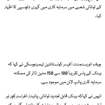
کے توانائی شعبے میں سرمایہ کاری میں گہری دلچسپی کا اظہار
کیا۔
چیف انویسٹمنٹ آفیسر کونستانتین لیمیٹووسکی نے کہا کہ
بینک کے پاس تقریباً 100 سے 150 ملین ڈالر کی ممکنہ
سرمایہ کاری پائپ لائن میں موجود ہے۔
انہوں نے کہاکہ بینک قابلِ تجدید توانائی، پائیدار انفراسٹرکچر اور