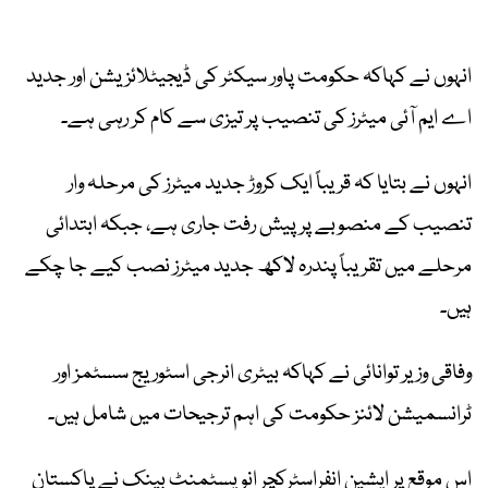
انہوں نے کہاکہ حکومت پاور سیکٹر کی ڈیجیٹلائزیشن اور جدید
اے ایم آئی میٹرز کی تنصیب پر تیزی سے کام کر رہی ہے۔
انہوں نے بتایا کہ قریباً ایک کروڑ جدید میٹرز کی مرحلہ وار
تنصیب کے منصوبے پر پیش رفت جاری ہے، جبکہ ابتدائی
مرحلے میں تقریباً پندرہ لاکھ جدید میٹرز نصب کیے جا چکے
ہیں۔
وفاقی وزیر توانائی نے کہاکہ بیٹری انرجی اسٹوریج سسٹمز اور
ٹرانسمیشن لائنز حکومت کی اہم ترجیحات میں شامل ہیں۔
اس موقع پر ایشین انفراسٹرکچر انویسٹمنٹ بینک نے پاکستان