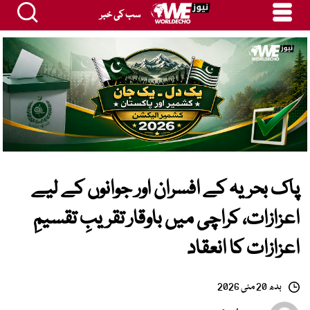
سب کی خبر
پاک بحریہ کے افسران اور جوانوں کے لیے
اعزازات، کراچی میں باوقار تقریبِ تقسیمِ
اعزازات کا انعقاد
بدھ 20 مئی 2026