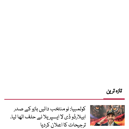
تازہ ترین
کولمبیا: نو منتخب دائیں بازو کے صدر
ابیلارڈو ڈی لا ایسپریلا نے حلف اٹھا لیا،
ترجیحات کا اعلان کردیا