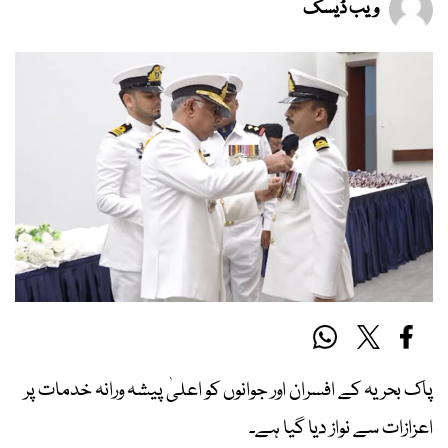
ویب ڈیسک
پاک بحریہ کے افسران اور جوانوں کو اعلیٰ پیشہ ورانہ خدمات پر
اعزازات سے نواز دیا گیا ہے۔