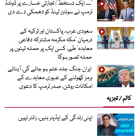
’۔۔۔ ایک دستخط‘: تجارتی خسارے پر ڈونلڈ
ٹرمپ نے سوئٹزر لینڈ کو دھمکی دے دی
سعودی عرب، پاکستان اور ترکیہ کے
درمیان ’مکہ مکرمہ مشترکہ دفاعی
معاہدہ‘ طے، کسی ایک پر حملہ تینوں پر
حملہ تصور ہوگا
ایران جنگ جلد ختم ہو جائے گی، آبنائے
ہرمز کھولنے کے عبوری معاہدے کے
امکانات روشن، صدر ٹرمپ کا دعویٰ
کالم / تجزیہ
اپنی زندگی کے ایڈیٹر بنیں، رائٹر نہیں