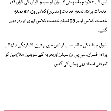
اس کے علاوہ چیف پیٹی افسران اور سیلرز کو ان کی گراں قدر
خدمات پر 33 تمغہِ خدمت (ملٹری) کلاس ون، 82 تمغہِ
خدمت کلاس ٹو اور 69 تمغہِ خدمت کلاس تھری ایوارڈز دیے
گئے۔
نیول چیف کی جانب سے فرائض میں بہترین کارکردگی دکھانے
پر 51 افسران، سی پی اوز، سیلرز اور بحریہ کے سویلین ملازمین کو
تعریفی اسناد بھی پیش کی گئیں۔