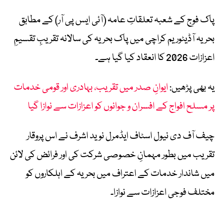
پاک فوج کے شعبہ تعلقاتِ عامہ (آئی ایس پی آر) کے مطابق
بحریہ آڈیٹوریم کراچی میں پاک بحریہ کی سالانہ تقریبِ تقسیمِ
اعزازات 2026 کا انعقاد کیا گیا ہے۔
یہ بھی پڑھیں:
ایوانِ صدر میں تقریب، بہادری اور قومی خدمات
پر مسلح افواج کے افسران و جوانوں کو اعزازات سے نوازا گیا
چیف آف دی نیول اسٹاف ایڈمرل نوید اشرف نے اس پروقار
تقریب میں بطور مہمانِ خصوصی شرکت کی اور فرائض کی لائن
میں شاندار خدمات کے اعتراف میں بحریہ کے اہلکاروں کو
مختلف فوجی اعزازات سے نوازا۔