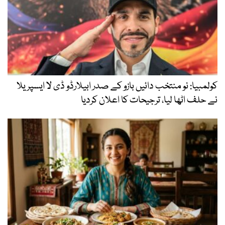
کولمبیا: نو منتخب دائیں بازو کے صدر ابیلارڈو ڈی لا ایسپریلا
نے حلف اٹھا لیا، ترجیحات کا اعلان کردیا