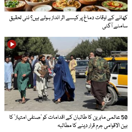
کھانے کے اوقات دماغ پر کیسے اثر انداز ہوتے ہیں؟ نئی تحقیق
سامنے آگئی
50 عالمی ماہرین کا طالبان کے اقدامات کو ’صنفی امتیاز‘ کا
بین الاقوامی جرم قرار دینے کا مطالبہ