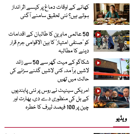
کھانے کے اوقات دماغ پر کیسے اثر انداز
ہوتے ہیں؟ نئی تحقیق سامنے آگئی
50 عالمی ماہرین کا طالبان کے اقدامات
کو ’صنفی امتیاز‘ کا بین الاقوامی جرم قرار
دینے کا مطالبہ
شکاگو کے میت گھر سے 50 سے زائد
لاشیں برآمد، کئی لاشیں گلنے سڑنے کی
حالت میں تھیں
امریکی سینیٹ نے روس پر نئی پابندیوں
کے بل کی منظوری دے دی، بھارت اور
چین پر 100 فیصد ٹیرف کا خطرہ
ویڈیو