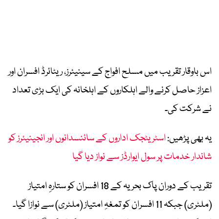
اس باوقار تقریب میں مسلح افواج کے سینیئرز، ریٹائرڈ افسران اور
اعزاز حاصل کرنے والے اہلکاروں کے اہلخانہ کی ایک بڑی تعداد
نے شرکت کی۔
یہ بھی پڑھیں:
اسٹریٹجک اداروں کے سائنسدانوں اور انجینیئرز کو
شاندار خدمات پر سول ایوارڈز سے نواز دیا گیا
تقریب کے دوران پاک بحریہ کے 18 افسران کو ستارہِ امتیاز
(ملٹری) جبکہ 11 افسران کو تمغہِ امتیاز (ملٹری) سے نوازا گیا۔