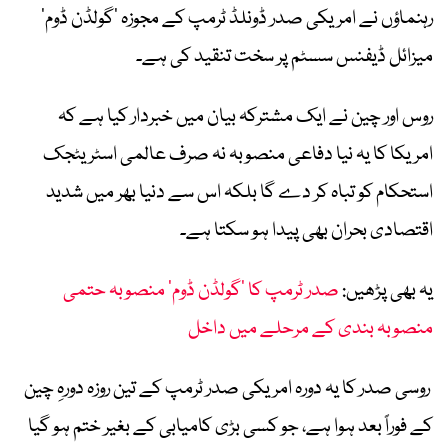
رہنماؤں نے امریکی صدر ڈونلڈ ٹرمپ کے مجوزہ ’گولڈن ڈوم‘
میزائل ڈیفنس سسٹم پر سخت تنقید کی ہے۔
روس اور چین نے ایک مشترکہ بیان میں خبردار کیا ہے کہ
امریکا کا یہ نیا دفاعی منصوبہ نہ صرف عالمی اسٹریٹجک
استحکام کو تباہ کر دے گا بلکہ اس سے دنیا بھر میں شدید
اقتصادی بحران بھی پیدا ہو سکتا ہے۔
یہ بھی پڑھیں:
صدر ٹرمپ کا ’گولڈن ڈوم‘ منصوبہ حتمی
منصوبہ بندی کے مرحلے میں داخل
روسی صدر کا یہ دورہ امریکی صدر ٹرمپ کے تین روزہ دورہِ چین
کے فوراً بعد ہوا ہے، جو کسی بڑی کامیابی کے بغیر ختم ہو گیا