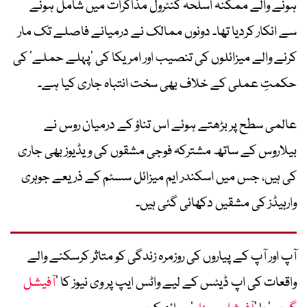
ہونے والے ممکنہ اسلحہ کنٹرول مذاکرات میں شامل ہونے
سے انکار کردیا تھا۔ دونوں ممالک نے درمیانے فاصلے تک مار
کرنے والے میزائلوں کی تنصیب اور امریکا کی ’پہلے حملے‘ کی
حکمتِ عملی کے خلاف بھی سخت انتباہ جاری کیا ہے۔
عالمی سطح پر بڑھتے ہوئے اس تناؤ کے درمیان روس نے
بیلاروس کے ساتھ مشترکہ فوجی مشقوں کی ویڈیوز بھی جاری
کی ہیں، جس میں اسکندر ایم میزائل سسٹم کے ذریعے جوہری
وارہیڈز کی مشقیں دکھائی گئی ہیں۔
آپ اور آپ کے پیاروں کی روزمرہ زندگی کو متاثر کرسکنے والے
واقعات کی اپ ڈیٹس کے لیے واٹس ایپ پر وی نیوز کا ’
آفیشل