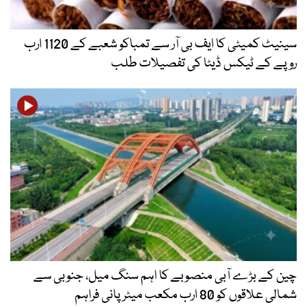
سینیٹ کمیٹی کا ایف بی آر سے تمباکو شعبے کے 1120 ارب
روپے کے ٹیکس ڈیٹا کی تفصیلات طلب
چین کے بڑے آبی منصوبے کا اہم سنگ میل، جنوبی سے
شمالی علاقوں کو 80 ارب مکعب میٹر پانی فراہم