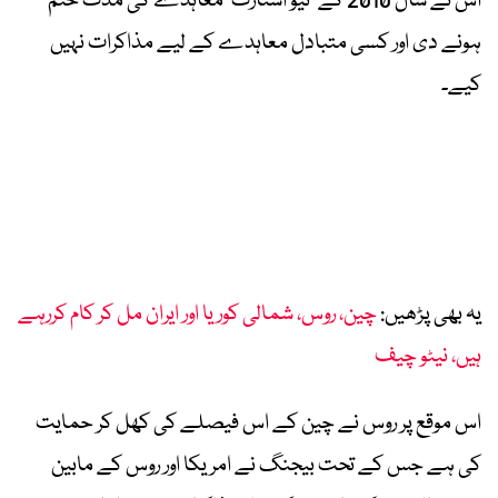
اس نے سال 2010 کے ’نیو اسٹارٹ‘ معاہدے کی مدت ختم
ہونے دی اور کسی متبادل معاہدے کے لیے مذاکرات نہیں
کیے۔
یہ بھی پڑھیں:
چین، روس، شمالی کوریا اور ایران مل کر کام کررہے
ہیں، نیٹو چیف
اس موقع پر روس نے چین کے اس فیصلے کی کھل کر حمایت
کی ہے جس کے تحت بیجنگ نے امریکا اور روس کے مابین