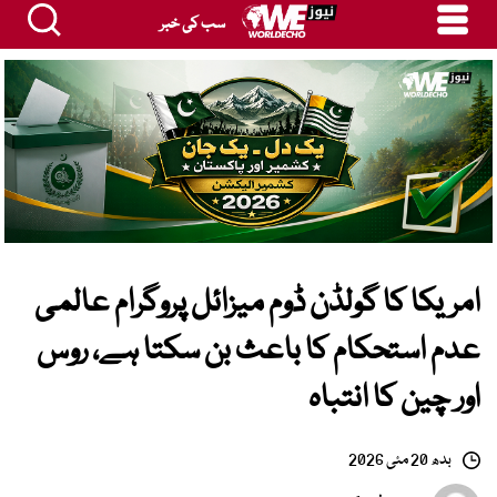
سب کی خبر
امریکا کا گولڈن ڈوم میزائل پروگرام عالمی
عدم استحکام کا باعث بن سکتا ہے، روس
اور چین کا انتباہ
بدھ 20 مئی 2026