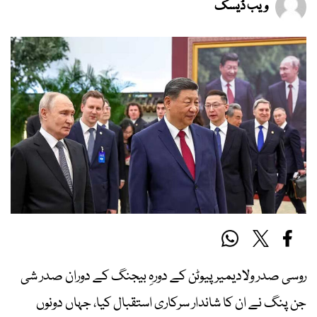
ویب ڈیسک
روسی صدر ولادیمیر پیوٹن کے دورہِ بیجنگ کے دوران صدر شی
جن پنگ نے ان کا شاندار سرکاری استقبال کیا، جہاں دونوں