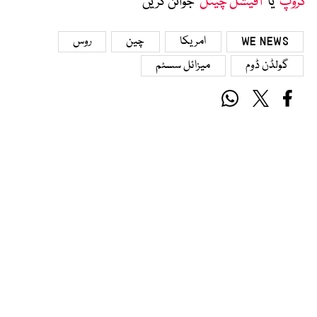
گروپ
‘ یا ’
آفیشل چینل
‘ جوائن کریں
WE NEWS
امریکا
چین
روس
گولڈن ڈوم
میزائل سسٹم