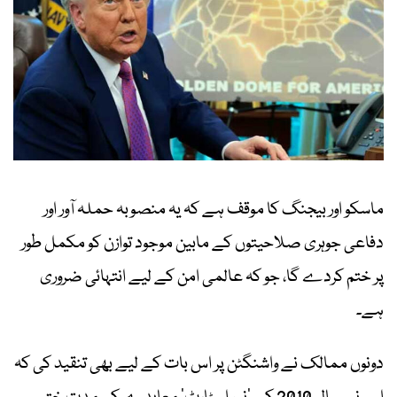
ماسکو اور بیجنگ کا موقف ہے کہ یہ منصوبہ حملہ آور اور
دفاعی جوہری صلاحیتوں کے مابین موجود توازن کو مکمل طور
پر ختم کردے گا، جو کہ عالمی امن کے لیے انتہائی ضروری
ہے۔
دونوں ممالک نے واشنگٹن پر اس بات کے لیے بھی تنقید کی کہ