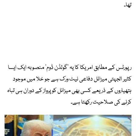
تھا۔
رپورٹس کے مطابق امریکا کا یہ ’گولڈن ڈوم‘ منصوبہ ایک ایسا
کثیر الجہتی میزائل دفاعی نیٹ ورک ہے جو خلا میں موجود
ہتھیاروں کے ذریعے کسی بھی میزائل کو پرواز کے دوران ہی تباہ
کرنے کی صلاحیت رکھتا ہے۔