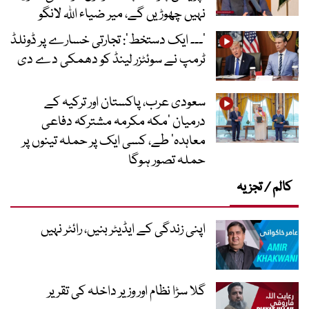
نہیں چھوڑیں گے، میر ضیاء اللہ لانگو
’۔۔۔ ایک دستخط‘: تجارتی خسارے پر ڈونلڈ
ٹرمپ نے سوئٹزر لینڈ کو دھمکی دے دی
سعودی عرب، پاکستان اور ترکیہ کے
درمیان ’مکہ مکرمہ مشترکہ دفاعی
معاہدہ‘ طے، کسی ایک پر حملہ تینوں پر
حملہ تصور ہوگا
کالم / تجزیہ
اپنی زندگی کے ایڈیٹر بنیں، رائٹر نہیں
گلا سڑا نظام اور وزیر داخلہ کی تقریر