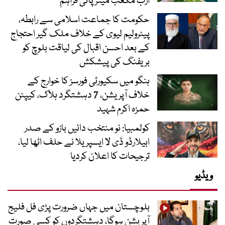
ارب مکعب میٹر پانی فراہم
حکومت کا جماعت اسلامی سے رابطہ،
پیٹرولیم لیوی کے خلاف ملک گیر احتجاج
کے بعد احسن اقبال کی لیاقت بلوچ کو
بریفنگ کی پیشکش
ہنگو میں سکیورٹی فورسز کا خوارج کے
خلاف آپریشن، 7 دہشتگرد ہلاک، کیپٹن
حمزہ اکرم شہید
کولمبیا: نو منتخب دائیں بازو کے صدر
ابیلارڈو ڈی لا ایسپریلا نے حلف اٹھا لیا،
ترجیحات کا اعلان کردیا
ویڈیو
بلوچستان میں جہاں ضرورت پڑی فل فلیج
آپریشن ہوگا، دہشتگردوں کو کسی صورت