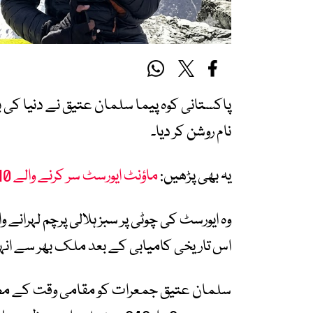
پاکستانی کوہ پیما سلمان عتیق نے دنیا کی ب
نام روشن کر دیا۔
یہ بھی پڑھیں:
ماؤنٹ ایورسٹ سر کرنے والے 10 پاکستانی
وہ ایورسٹ کی چوٹی پر سبز ہلالی پرچم لہرانے 
اس تاریخی کامیابی کے بعد ملک بھر سے انہی