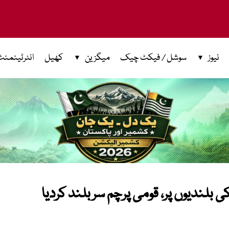
نیوز
سوشل / فیکٹ چیک
میگزین
کھیل
انٹرٹینمنٹ
 بلندیوں پر، قومی پرچم سربلند کردیا