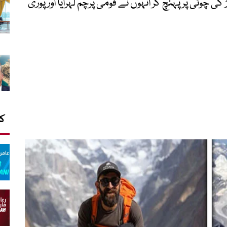
اس عظیم پہاڑ کی چوٹی پر پہنچ کر انہوں نے قومی پرچم لہرایا اور پوری
کا