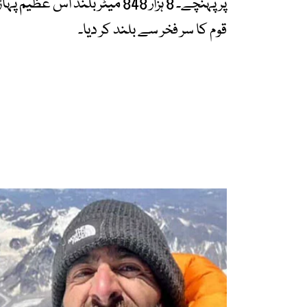
پر پہنچے۔ 8 ہزار 848 میٹر بلند 
قوم کا سر فخر سے بلند کر دیا۔