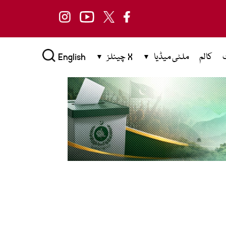
کالم
ملٹی میڈیا
X چینلز
English