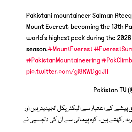
Pakistani mountaineer Salman Ateeq
Mount Everest, becoming the 13th Pak
world’s highest peak during the 202
season.
#MountEverest
#EverestSu
#PakistanMountaineering
#PakClimb
pic.twitter.com/gi8XWDgaJH
پیشے کے اعتبار سے الیکٹریکل انجینیئر ہیں اور
ے میں تقریباً 25 سال کا تجربہ رکھتے ہیں۔ کوہ پیمائی سے ان کی دلچسپی نے