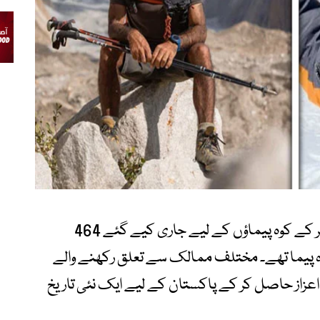
نیپال حکومت کی جانب سے اس سال دنیا بھر کے کوہ پیماؤں کے لیے جاری کیے گئے 464
 پیما تھے۔ مختلف ممالک سے تعلق رکھنے والے
 اعزاز حاصل کر کے پاکستان کے لیے ایک نئی تاریخ