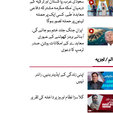
سعودی عرب، پاکستان اور ترکیہ کے
درمیان ’مکہ مکرمہ مشترکہ دفاعی
معاہدہ‘ طے، کسی ایک پر حملہ
تینوں پر حملہ تصور ہوگا
ایران جنگ جلد ختم ہو جائے گی،
آبنائے ہرمز کھولنے کے عبوری
معاہدے کے امکانات روشن، صدر
ٹرمپ کا دعویٰ
لم / تجزیہ
اپنی زندگی کے ایڈیٹر بنیں، رائٹر
نہیں
گلا سڑا نظام اور وزیر داخلہ کی تقریر