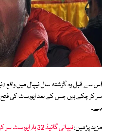
سر کر چکے ہیں جس کے بعد ایورسٹ کی فتح ان 
ہے۔
مزید پڑھیں:
نیپالی گائیڈ 32 بار ایورسٹ سر کرنے والے دنیا کے پہلے کوہ پیما بن گئے