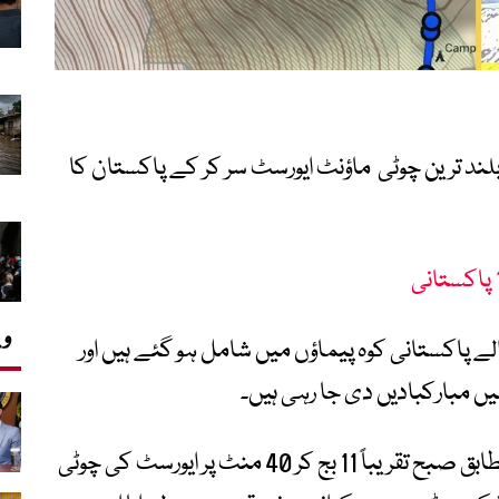
لند ترین چوٹی ماؤنٹ ایورسٹ سر کر کے پاکستان کا
وی
والے پاکستانی کوہ پیماؤں میں شامل ہو گئے ہیں اور
ں مبارکبادیں دی جا رہی ہیں۔
سلمان عتیق جمعرات کو مقامی وقت کے مطابق صبح تقریباً 11 بج کر 40 منٹ پر ایورسٹ کی چوٹی