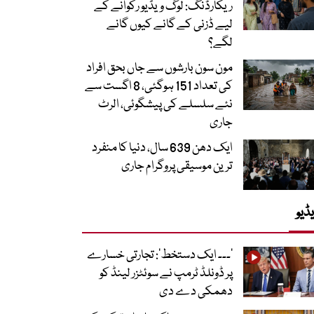
ریکارڈنگ: لوگ ویڈیو رکوانے کے
لیے ڈزنی کے گانے کیوں گانے
لگے؟
مون سون بارشوں سے جاں بحق افراد
کی تعداد 151 ہوگئی، 8 اگست سے
نئے سلسلے کی پیشگوئی، الرٹ
جاری
ایک دھن 639 سال، دنیا کا منفرد
ترین موسیقی پروگرام جاری
ڈیو
’۔۔۔ ایک دستخط‘: تجارتی خسارے
پر ڈونلڈ ٹرمپ نے سوئٹزر لینڈ کو
دھمکی دے دی