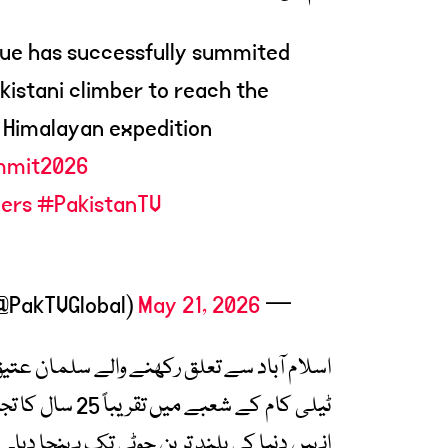
ue has successfully summited
istani climber to reach the
6 Himalayan expedition
mmit2026
ers
#PakistanTV
May 21, 2026
— Pakistan TV (@PakTVGlobal)
اسلام آباد سے تعلق رکھنے والے سلمان عتیق 
ٹیلی کام کے شعب
انہیں دنیا کی بلند ترین چوٹی تک پہنچا دیا۔