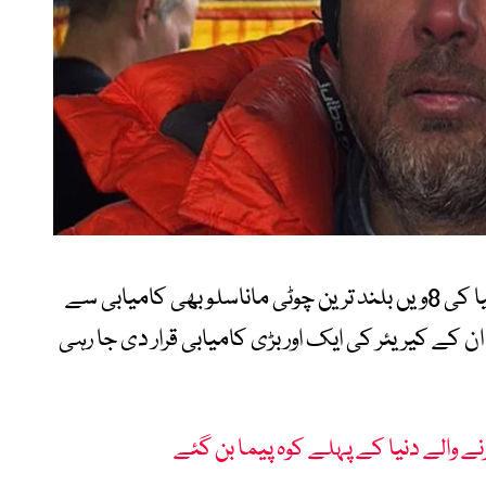
اس سے قبل وہ گزشتہ سال نیپال میں واقع دنیا کی 8ویں بلند ترین چوٹی ماناسلو بھی کامیابی سے
کے کیریئر کی ایک اور بڑی کامیابی قرار دی جا رہی