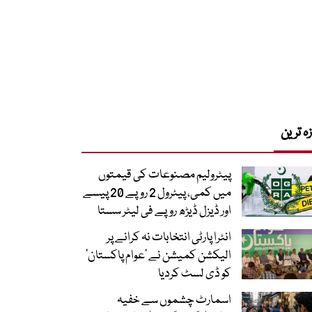
زہ ترین
پیٹرولیم مصنوعات کی قیمتوں
میں کمی، پیٹرول 2 روپے 20 پیسے
اور ڈیزل ڈیڑھ روپے فی لیٹر سستا
انٹرا پارٹی انتخابات نہ کرانے پر
الیکشن کمیشن نے ’عوام پاکستان‘
کو ڈی لسٹ کردیا
اسمارٹ چشموں سے خفیہ