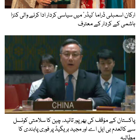
ارکان اسمبلی ڈراما ’لیڈر‘ میں سیاسی کردار ادا کرنے والی کنزا
ہاشمی کے کردار کے معترف
پاکستان کے مؤقف کی بھرپور تائید، چین کا سلامتی کونسل
سے کالعدم بی ایل اے اور مجید بریگیڈ پر فوری پابندی کا
مطالبہ