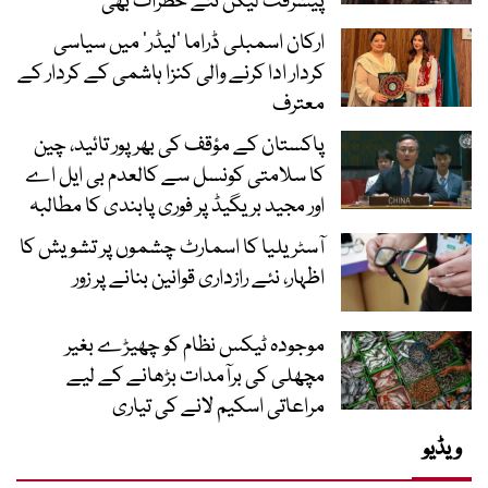
پیشرفت لیکن نئے خطرات بھی
ارکان اسمبلی ڈراما ’لیڈر‘ میں سیاسی
کردار ادا کرنے والی کنزا ہاشمی کے کردار کے
معترف
پاکستان کے مؤقف کی بھرپور تائید، چین
کا سلامتی کونسل سے کالعدم بی ایل اے
اور مجید بریگیڈ پر فوری پابندی کا مطالبہ
آسٹریلیا کا اسمارٹ چشموں پر تشویش کا
اظہار، نئے رازداری قوانین بنانے پر زور
موجودہ ٹیکس نظام کو چھیڑے بغیر
مچھلی کی برآمدات بڑھانے کے لیے
مراعاتی اسکیم لانے کی تیاری
ویڈیو