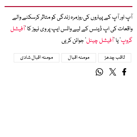
آپ اور آپ کے پیاروں کی روزمرہ زندگی کو متاثر کرسکنے والے
واقعات کی اپ ڈیٹس کے لیے واٹس ایپ پر وی نیوز کا ’
آفیشل
گروپ
‘ یا ’
آفیشل چینل
‘ جوائن کریں
ثاقب چدھڑ
مومنہ اقبال
مومنہ اقبال شادی