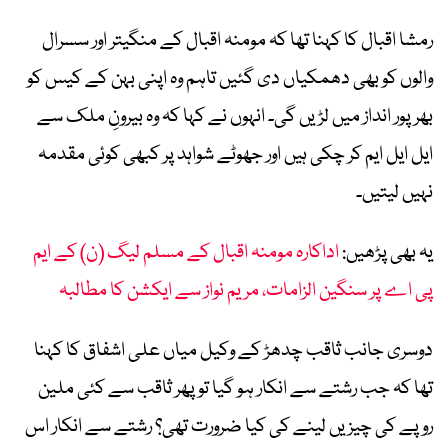
رمشا اقبال کا کہنا تھا کہ مومنہ اقبال کے منگیتر اور سسرال
والوں کو بھی دھمکیاں دی گئیں تاہم وہ اپنی بہن کے کیس کو
بھرپور انداز میں لڑیں گی۔ انہوں نے کہا کہ وہ بیرونِ ملک سے
ایل ایل ایم کر چکی ہیں اور جھوٹے شواہد پر کبھی کوئی مقدمہ
نہیں لیتیں۔
یہ بھی پڑھیں:
اداکارہ مومنہ اقبال کے مسلم لیگ (ن) کے ایم
پی اے پر سنگین الزامات، مریم نواز سے ایکشن کا مطالبہ
دوسری جانب ثاقب چدھڑ کے وکیل میاں علی اشفاق کا کہنا
تھا کہ جب رشتے سے انکار ہو گیا تو پھر ثاقب سے کئی ملین
روپے کی چیزیں لینے کی کیا ضرورت تھی؟ رشتے سے انکار اس