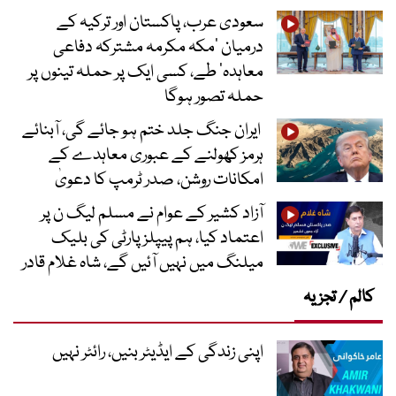
سعودی عرب، پاکستان اور ترکیہ کے
درمیان ’مکہ مکرمہ مشترکہ دفاعی
معاہدہ‘ طے، کسی ایک پر حملہ تینوں پر
حملہ تصور ہوگا
ایران جنگ جلد ختم ہو جائے گی، آبنائے
ہرمز کھولنے کے عبوری معاہدے کے
امکانات روشن، صدر ٹرمپ کا دعویٰ
آزاد کشیر کے عوام نے مسلم لیگ ن پر
اعتماد کیا، ہم پیپلز پارٹی کی بلیک
میلنگ میں نہیں آئیں گے، شاہ غلام قادر
کالم / تجزیہ
اپنی زندگی کے ایڈیٹر بنیں، رائٹر نہیں