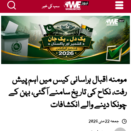
سب کی خبر
مومنہ اقبال ہراسانی کیس میں اہم پیش
رفت، نکاح کی تاریخ سامنے آگئی، بہن کے
چونکا دینے والے انکشافات
جمعہ 22 مئی 2026