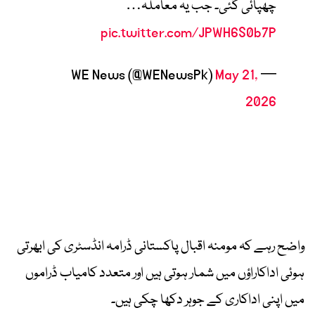
چھپائی گئی۔ جب یہ معاملہ…
pic.twitter.com/JPWH6S0b7P
May 21,
— WE News (@WENewsPk)
2026
واضح رہے کہ مومنہ اقبال پاکستانی ڈرامہ انڈسٹری کی ابھرتی
ہوئی اداکاراؤں میں شمار ہوتی ہیں اور متعدد کامیاب ڈراموں
میں اپنی اداکاری کے جوہر دکھا چکی ہیں۔