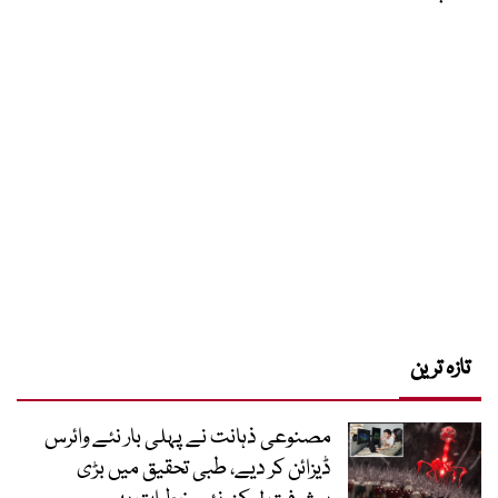
تازہ ترین
مصنوعی ذہانت نے پہلی بار نئے وائرس
ڈیزائن کر دیے، طبی تحقیق میں بڑی