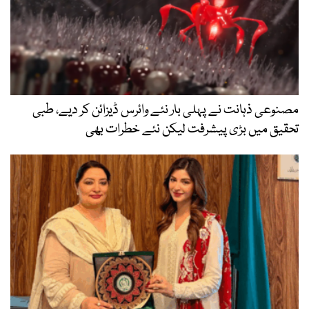
مصنوعی ذہانت نے پہلی بار نئے وائرس ڈیزائن کر دیے، طبی
تحقیق میں بڑی پیشرفت لیکن نئے خطرات بھی