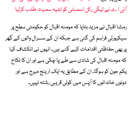
آئی اے نے لیگی رکن اسمبلی کو اہلیہ سمیت طلب کرلیا
رمشا اقبال نے مزید بتایا کہ مومنہ اقبال کو حکومتی سطح پر
سیکیورٹی فراہم کی گئی ہے جبکہ ان کے سسرال والوں کے گھر
پر بھی حفاظتی اقدامات کیے گئے ہیں۔ انہوں نے انکشاف کیا
کہ مومنہ اقبال کی شادی سے طے پا چکی ہے اور ان کا نکاح
یکم جون کو ہوگا۔ ان کے مطابق یہ ایک ارینج میرج ہے اور
دونوں خاندانوں کا آپس میں کوئی قریبی رشتہ نہیں۔