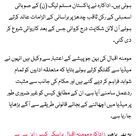
ہوئی ہیں۔ اداکارہ نے پاکستان مسلم لیگ (ن) کے صوبائی
اسمبلی کے رکن ثاقب چدھڑ پر ہراسانی کے الزامات عائد کرتے
ہوئے آن لائن شکایت درج کروائی جس کے بعد کارروائی شروع کر
دی گئی۔
مومنہ اقبال کی بہن جو پیشے کے اعتبار سے وکیل ہیں انہوں نے
میڈیا سے گفتگو کرتے ہوئے بتایا کہ متعلقہ اداروں کو تمام
شواہد فراہم کر دیے گئے ہیں اور حکام کی جانب سے مثبت
ردعمل سامنے آیا ہے۔ ان کے مطابق کیس کو غیر ضروری طور
پر میڈیا میں اچھالنے کے بجائے قانونی طریقے سے آگے بڑھایا
جا رہا ہے۔
یہ بھی پڑھیں:
اداکارہ مومنہ اقبال ہراسگی کیس: این سی سی